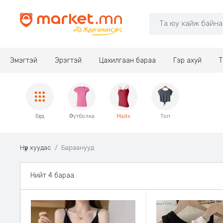
Эмэгтэй
Эрэгтэй
Цахилгаан бараа
Гэр ахуй
Т
Бүгд
Футболка
Майк
Топ
Нүүр хуудас
Бараанууд
Нийт 4 бараа