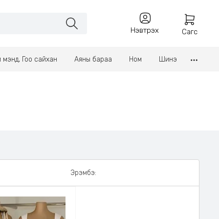
Нэвтрэх
Сагс
үл мэнд, Гоо сайхан
Аяны бараа
Ном
Шинэ
Эрэмбэ: