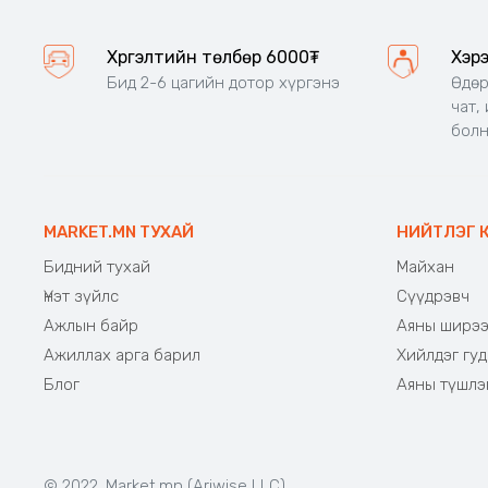
Хүргэлтийн төлбөр 6000₮
Хэр
Бид 2-6 цагийн дотор хүргэнэ
Өдөр
чат,
бол
MARKET.MN ТУХАЙ
НИЙТЛЭГ 
Бидний тухай
Майхан
Үнэт зүйлс
Сүүдрэвч
Ажлын байр
Аяны ширэ
Ажиллах арга барил
Хийлдэг гуд
Блог
Аяны түшлэ
© 2022. Market.mn (Ariwise LLC)