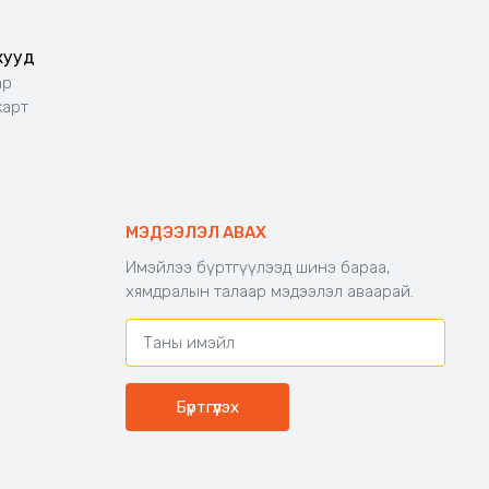
жууд
ар
карт
МЭДЭЭЛЭЛ АВАХ
Имэйлээ бүртгүүлээд шинэ бараа,
хямдралын талаар мэдээлэл аваарай.
Бүртгүүлэх