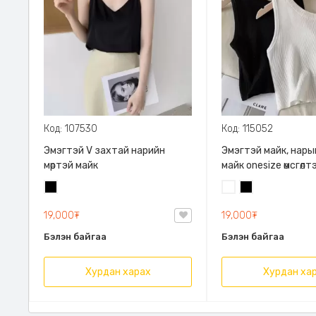
Код: 107530
Код: 115052
Эмэгтэй V захтай нарийн
Эмэгтэй майк, нарын 
мөртэй майк
майк onesize өмсгөлт
цагаан майк топ
Хар
Цагаан
Хар
19,000₮
19,000₮
Бэлэн байгаа
Бэлэн байгаа
Хурдан харах
Хурдан ха