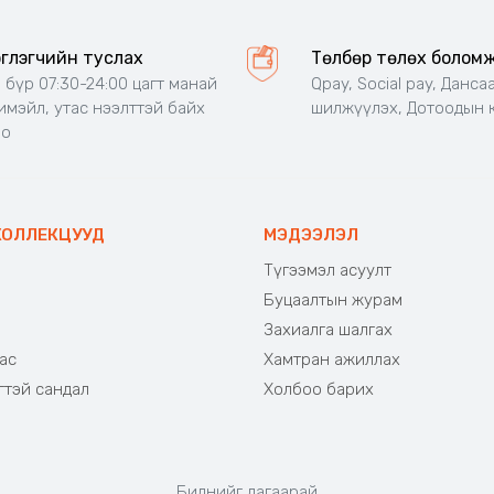
эглэгчийн туслах
Төлбөр төлөх болом
 бүр 07:30-24:00 цагт манай
Qpay, Social pay, Данса
 имэйл, утас нээлттэй байх
шилжүүлэх, Дотоодын 
но
КОЛЛЕКЦУУД
МЭДЭЭЛЭЛ
Түгээмэл асуулт
Буцаалтын журам
э
Захиалга шалгах
ас
Хамтран ажиллах
гтэй сандал
Холбоо барих
Биднийг дагаарай