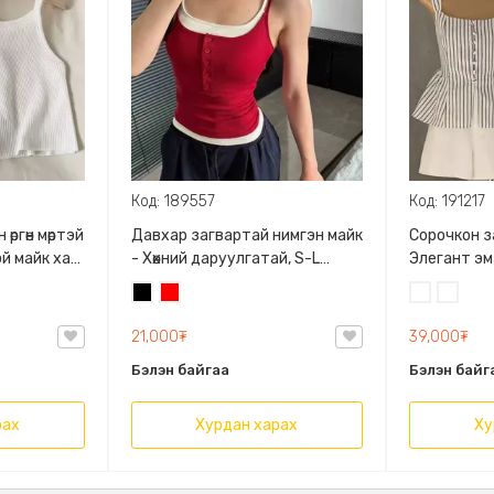
Код: 189557
Код: 191217
өргөн мөртэй
Давхар загвартай нимгэн майк
Сорочкон з
эй майк хар
- Хөхний даруулгатай, S-L
Элегант эм
хүртэл размертай, Биед
загвартай, мө
Хар
Улаан
Цагаан
Судалт
тухтай зөөлөн материалтай, 2
болдог, ар
өнгөний сонголттой
Хоёр өнгөни
21,000₮
39,000₮
Бэлэн байгаа
Бэлэн байг
рах
Хурдан харах
Ху