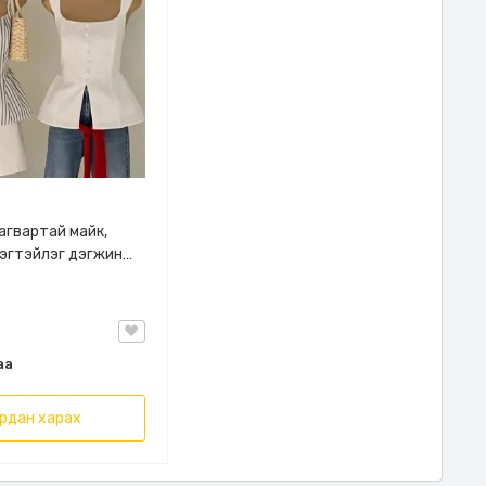
агвартай майк,
эгтэйлэг дэгжин
рөө өөртөө тааруулж
ай
д талдаа резинтэй.
й сонголттой
аа
рдан харах