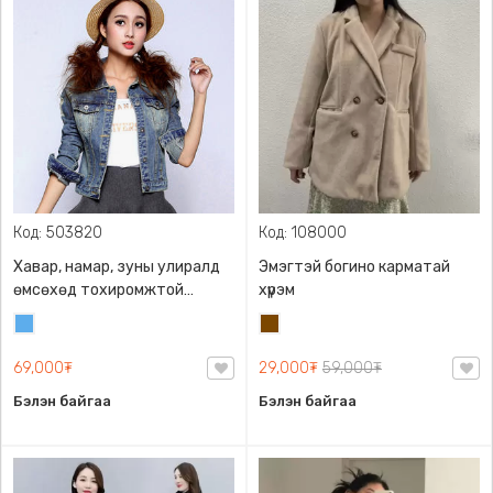
Код: 503820
Код: 108000
Хавар, намар, зуны улиралд
Эмэгтэй богино карматай
өмсөхөд тохиромжтой
хүрэм
эмэгтэй жинсэн яак - Denim
Жинсэн
Бор
jacket
цэнхэр
69,000₮
29,000₮
59,000₮
Бэлэн байгаа
Бэлэн байгаа