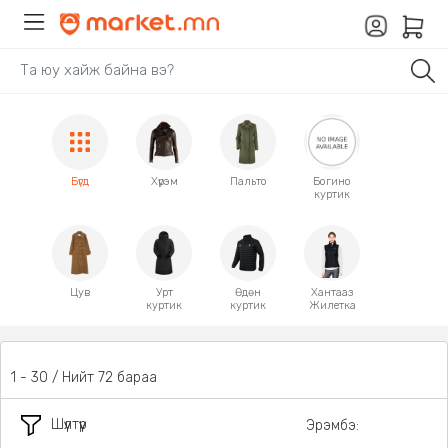
Бүгд
Хүрэм
Пальто
Богино
куртик
Цув
Урт
Өдөн
Хантааз
куртик
куртик
Жилетка
1 - 30 / Нийт 72 бараа
Шүүлтүүр
Эрэмбэ: