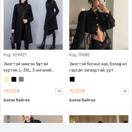
Код: 609421
Код: 111685
Эмэгтэй нимгэн бүстэй
Эмэгтэй богино яак, бэлхүүс ил
куртик, L-3XL, 3 өнгөний
гарсан загвартай, урт
сонголттой, 100% полиестир,
ханцуйтай, поло захтай,
Шаргал
Хар
Саарал
Хар
Сул загварын загварлаг
урдаа уяатай
/
куртик
99,000₮
75,000₮
Блонд/
Бэлэн байгаа
Бэлэн байгаа