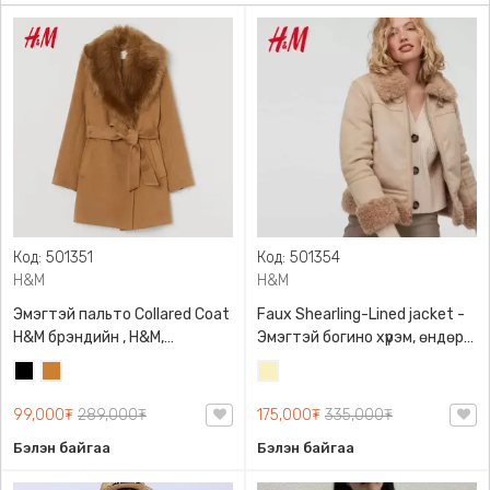
Код: 501351
Код: 501354
H&M
H&M
Эмэгтэй пальто Collared Coat
Faux Shearling-Lined jacket -
H&M брэндийн , H&M,
Эмэгтэй богино хүрэм, өндөр
0881349003, Хиймэл үсэн
захтай, H&M, 0909004002
Хар
Зэсэн
Шаргал
захтай, Бүстэй, Халаастай,
бор
/
Шулуун загвартай
99,000₮
289,000₮
175,000₮
335,000₮
Блонд/
Бэлэн байгаа
Бэлэн байгаа