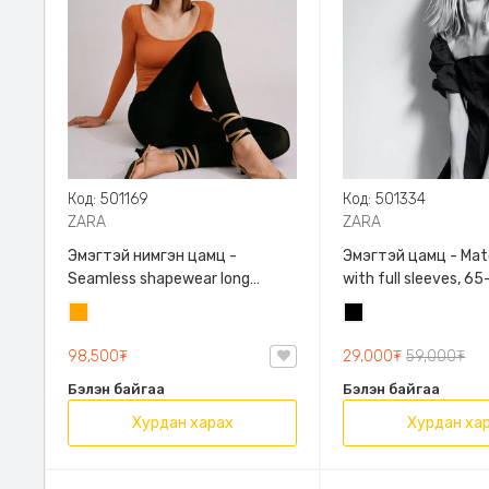
Код: 501169
Код: 501334
ZARA
ZARA
Эмэгтэй нимгэн цамц -
Эмэгтэй цамц - Matching top
Seamless shapewear long
with full sleeves, 6
sleeve t-shirt, 40-60кг жинд
таарна, ZARA, 096
Улбар
Хар
таарна, ZARA, 8779/458/615,
Задгай энгэртэй, У
шар
Урт ханцуйтай
ханцуйтай, Богино
98,500₮
29,000₮
59,000₮
Бэлэн байгаа
Бэлэн байгаа
Хурдан харах
Хурдан ха