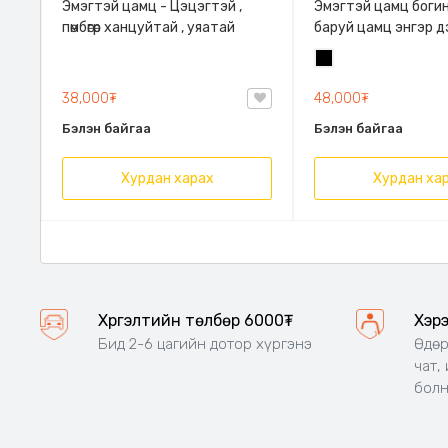
Эмэгтэй цамц - Цэцэгтэй ,
Эмэгтэй цамц боги
пөмбөгөр ханцуйтай , уяатай
баруй цамц энгэр 
онгорхойтой цамц
Хар
38,000₮
48,000₮
Бэлэн байгаа
Бэлэн байгаа
Хурдан харах
Хурдан ха
Код: 115822
Код: 116372
Эмэгтэй нимгэн богино цамц,
Эмэгтэй даашинз, 
Задгай энгэртэй богино
хормойтой, хагас х
дэгжин дагвартай ханцуй,
товчтой, поло захт
Усан
Хар
Задгай энгэртэй богино
цэнхэр
дэгжин дагвартай ханцуй
18,000₮
35,000₮