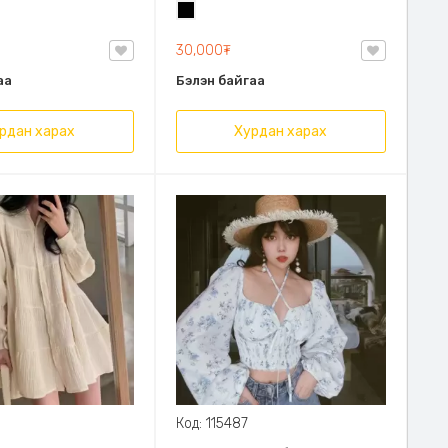
ц, Дээрээ цагаан
Эмэгтэй торон цамц Эмэгтэй
Хар
 Ханцуйтай хар
бэлэн хувцас Эмэгтэй нимгэн
ц
цамц
30,000₮
аа
Бэлэн байгаа
рдан харах
Хурдан харах
Код: 115487