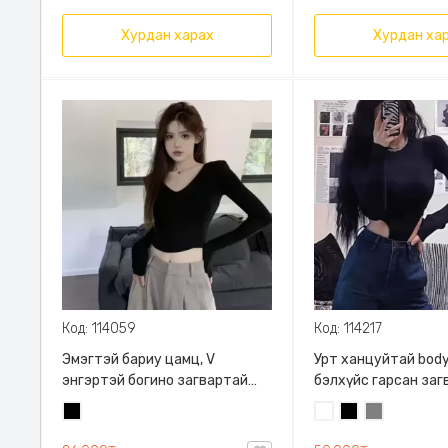
Хурдан харах
Хурдан ха
Код: 114059
Код: 114217
Эмэгтэй бариу цамц, V
Урт ханцуйтай body
энгэртэй богино загвартай
бэлхүйс гарсан заг
урт ханцуйтай цамц
Суналттай
Хар
Цагаан
Хар
Саарал