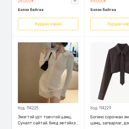
26,000₮
59,000₮
Бэлэн байгаа
Бэлэн байгаа
Хурдан харах
Хурдан ха
Код: 114225
Код: 114229
Эмэгтэй урт товчтой цамц,
Богино сорочкан э
Суналт сайтай, биед эвтэйхэн
цамц, загварлаг, дэ