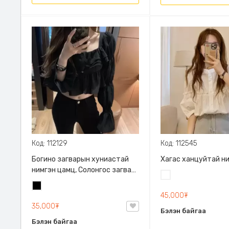
Код: 112129
Код: 112545
Богино загварын хуниастай
Хагас ханцуйтай н
нимгэн цамц, Солонгос загвар,
Цагаан
Урт ханцуйтай, Товчтой
Хар
45,000₮
35,000₮
Бэлэн байгаа
Бэлэн байгаа