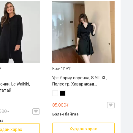
2
Код: 111911
Урт бариу сорочка, S M L XL,
чки, Lc Waikiki,
Полестр, Хавар өмсөхөд
гатай
тохиромжтой, загварлаг урт
Цагаан
Хар
бариу сорочка
85,000₮
,000₮
Бэлэн байгаа
аа
Хурдан харах
рдан харах