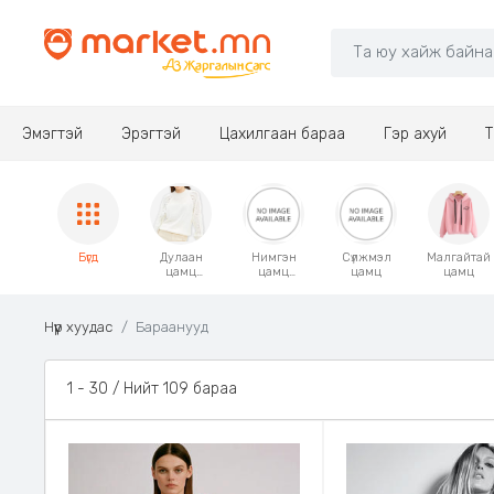
Эмэгтэй
Эрэгтэй
Цахилгаан бараа
Гэр ахуй
Т
Бүгд
Дулаан
Нимгэн
Сүлжмэл
Малгайтай
цамц
цамц
цамц
цамц
/Свитер/
Сорочка
Нүүр хуудас
Бараанууд
31 - 60 / Нийт 109 бараа