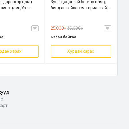
т дэрвэгэр цамц
Зуны цэцэгтэй богино цамц,
цамц Урт
биед эвтэйхэн материалтай,
эй хувцас Эмэгтэй
хүзүү хэсгээрээ уяатай,
Oversize 48-75кг ,
бүсэлхий хэсэг суналт сайтай
. Сул өмсгөлтэй.
резинэн оруулгатай.
25,000₮
35,000₮
хэн.
аа
Бэлэн байгаа
рдан харах
Хурдан харах
Код: 116803
ортой цамц, Зөөлөн
Эмэгтэй цамц, ноосон, зузаан,
ериалтай, Хагас
үслэг, биед эвтэйхэн, зөөлөн
Цагаан
Хар
39,000₮