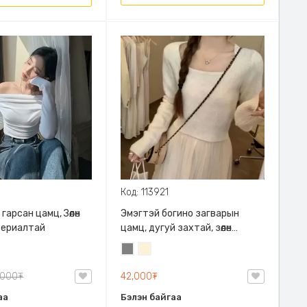
Код: 113921
гарсан цамц, Зөөлөн
Эмэгтэй богино загварын
териалтай
цамц, дугуй захтай, зөөлөн
тухтай материалтай
Саарал
Цөцгий
цагаан
,000₮
42,000₮
аа
Бэлэн байгаа