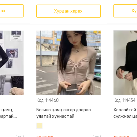
рах
Ху
Хурдан харах
Код: 114460
Код: 114434
 цамц,
Богино цамц энгэр дээрээ
Хоолойтой 
вартай.
уяатай хуниастай
сүлжмэл ц
ханцуйтай
Шаргал
/