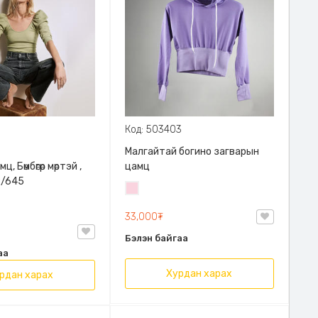
Код: 503403
Малгайтай богино загварын
, Бөмбөгөр мөртэй ,
цамц
2/645
Усан
ягаан
33,000₮
Бэлэн байгаа
аа
Хурдан харах
рдан харах