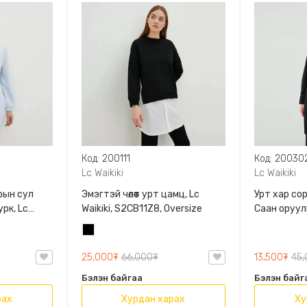
Код: 200111
Код: 20030
Lc Waikiki
Lc Waikiki
рын сул
Эмэгтэй чөлөөт урт цамц, Lc
Урт хар соро
рк, Lc
Waikiki, S2CB11Z8, Oversize
Саан оруул
н өмсөж
Хар
артай
25,000₮
66,000₮
13,500₮
45
Бэлэн байгаа
Бэлэн байг
рах
Хурдан харах
Ху