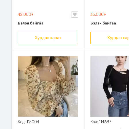
тухтай материалтай ба энгэр
бэлхүйс гарсан
задгай өмсөх боломжтой,
загварлаг чамин хийцтэй
42,000₮
35,000₮
Бэлэн байгаа
Бэлэн байгаа
Хурдан харах
Хурдан ха
Код: 115004
Код: 114687