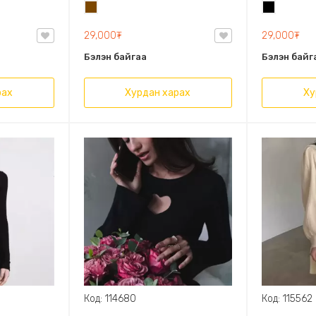
өнгөтэй цам
Бор
Хар
судалтай ,
өнгөтэй цам
29,000₮
29,000₮
Бэлэн байгаа
Бэлэн байг
рах
Хурдан харах
Ху
Код: 114680
Код: 115562