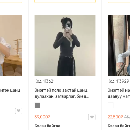
Код: 113929
Код: 113621
имгэн цамц
Эмэгтэй мөр 
Эмэгтэй поло захтай цамц,
даавуу ма
дулаахан, загварлаг, биед
эвтэйхэн, өндөр захтай,
Цагаан
Саарал
товчтой, задгай энгэртэй
22,500₮
45
39,000₮
Бэлэн байг
Бэлэн байгаа