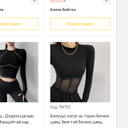
54,000₮
аа
Бэлэн байгаа
рдан харах
Хурдан харах
Код: 114753
ц , Дээрээ цагаан
Бэлхүүс хэсэг нь торон богино
 Ханцуйтай хар
цамц Эмэгтэй богино цамц