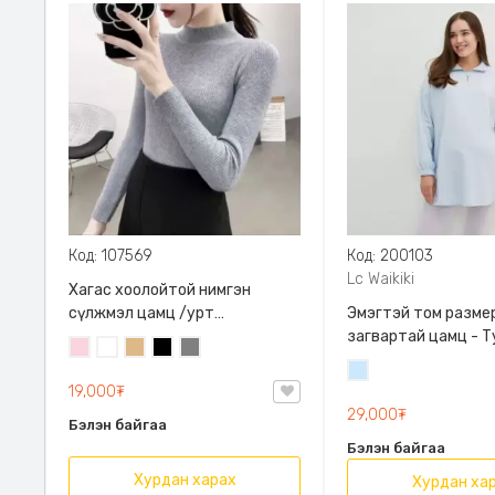
Код: 107569
Код: 200103
Lc Waikiki
Хагас хоолойтой нимгэн
сүлжмэл цамц /урт
Эмэгтэй том разме
ханцуйтай/
загвартай цамц - Ту
Усан
Цагаан
Элсэн
Хар
Саарал
Waikiki, Жирэмсэн хү
ягаан
бор
Усан
болохуйц сул загв
19,000₮
цэнхэр
29,000₮
Бэлэн байгаа
Бэлэн байгаа
Хурдан харах
Хурдан ха