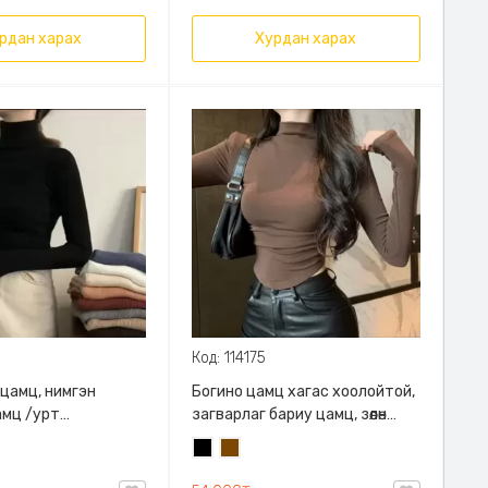
рдан харах
Хурдан харах
Код: 114175
цамц, нимгэн
Богино цамц хагас хоолойтой,
амц /урт
загварлаг бариу цамц, зөөлөн
/
суналттай даавуу
Хар
Бор
материалтай