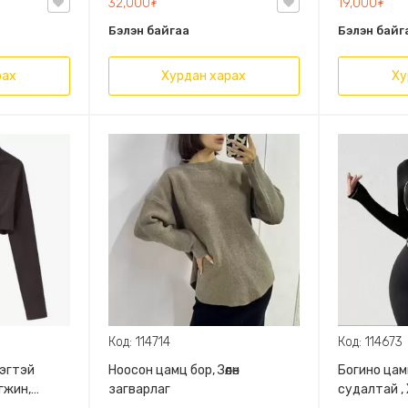
32,000₮
19,000₮
Блонд/
Бэлэн байгаа
Бэлэн байг
рах
Хурдан харах
Ху
Код: 114714
Код: 114673
мэгтэй
Ноосон цамц бор, Зөөлөн
Богино цам
гжин,
загварлаг
судалтай ,