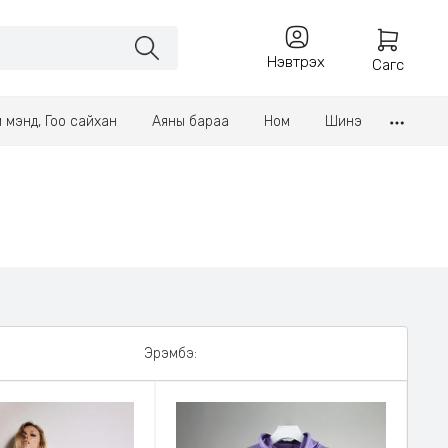
Нэвтрэх
Сагс
үл мэнд, Гоо сайхан
Аяны бараа
Ном
Шинэ
Эрэмбэ: