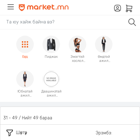
Бүгд
Пиджак
Эмэгтэй
Өмдтэй
хослол
ажил
(Set)
хэрэгч
хослол
Юбкатай
Даашинзтай
ажил
ажил
хэрэгч
хэрэгч
хослол
хослол
31 - 49 / Нийт 49 бараа
Шүүлтүүр
Эрэмбэ: