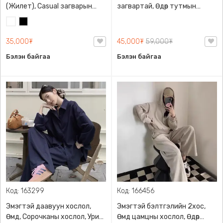
(Жилет), Casual загварын
загвартай, Өдөр тутмын
илүү дэгжин эрхэмсэг
хувцаслалтад илүү өнгө үзэмж
Цагаан
Хар
загвартай
нэмж өгнө
35,000₮
45,000₮
59,000₮
Бэлэн байгаа
Бэлэн байгаа
Код: 163299
Код: 166456
Эмэгтэй даавуун хослол,
Эмэгтэй бэлтгэлийн 2хос,
Өмд, Сорочканы хослол, Урин
Өмд цамцны хослол, Өдөр