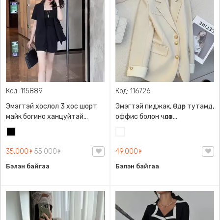
Код: 115889
Код: 116726
Эмэгтэй хослол 3 хос шорт
Эмэгтэй пиджак, Өдөр тутамд,
майк богино ханцуйтай
оффис болон чөлөөт
пиджак, нимгэн, Салхи
хувцаслалт дээр гээд хаана
Хар
Цагаан
нэвтрүүлдэг материалтай,
ч өмссөн тохиромжтой. Мөрөндөө
Загварлаг
порлонтой, урдаа 2
35,000₮
55,000₮
49,000₮
халаастай, ханцуйндаа
Бэлэн байгаа
Бэлэн байгаа
нугалаастай, товчтой. Өмсөхөд
биед эвтэйхэн тухтай.