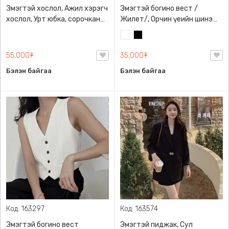
Эмэгтэй хослол, Ажил хэрэгч
Эмэгтэй богино вест /
хослол, Урт юбка, сорочкан
Жилет/, Орчин үеийн шинэ
цамцны хослол
загварын вест, Гоёмсог
Цагаан
Хар
товчтой загварлаг дэгжин
55,000₮
35,000₮
Бэлэн байгаа
Бэлэн байгаа
Код: 163297
Код: 163574
Эмэгтэй богино вест
Эмэгтэй пиджак, Сул