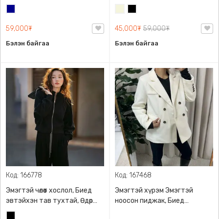
дулаан цагт өмсөхөд
тутамдаа өмсөхөд
Хөх
Биений
Хар
тохиромжтой, Сэрүү татсан
тохиромжтой
өнгө
маш гоё материлтай
59,000₮
45,000₮
59,000₮
/
Бэйж/
Бэлэн байгаа
Бэлэн байгаа
Код: 166778
Код: 167468
Эмэгтэй чөлөөт хослол, Биед
Эмэгтэй хүрэм Эмэгтэй
эвтэйхэн тав тухтай, Өдөр
ноосон пиджак, Биед
тутамдаа өмсөхөд
эвтэйхэн тав тухтай зөөлөн
Хар