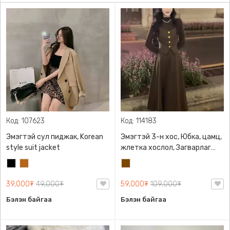
Код: 107623
Код: 114183
Эмэгтэй сул пиджак, Korean
Эмэгтэй 3-н хос, Юбка, цамц,
style suit jacket
жлетка хослол, Загварлаг
дэгжин чамин хийцтэй
Хар
Цайвар
Бор
бор
39,000₮
49,000₮
59,000₮
109,000₮
Бэлэн байгаа
Бэлэн байгаа