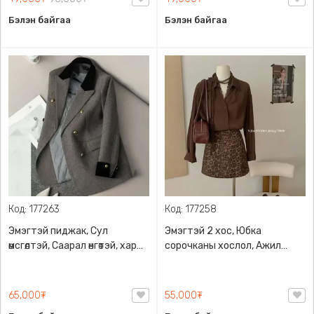
загвартай , 2 өнгөний
Бэлэн байгаа
Бэлэн байгаа
сонголттой
Код: 177263
Код: 177258
Эмэгтэй пиджак, Сул
Эмэгтэй 2 хос, Юбка
өмсгөлтэй, Саарал өнгөтэй, хар
сорочканы хослол, Ажил
өнгийн оруулгатай
хэрэгч загвартай, Бор өнгөтэй
65,000₮
55,000₮