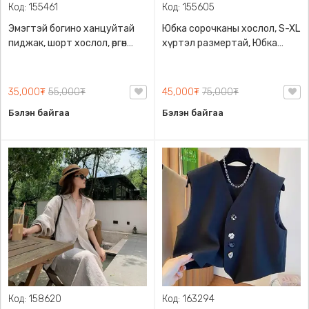
Код: 155461
Код: 155605
Эмэгтэй богино ханцуйтай
Юбка сорочканы хослол, S-XL
пиджак, шорт хослол, өргөн
хүртэл размертай, Юбка
мөртэй
загвартай шорттой, сорочка
нь сул том өмсгөлтэй
35,000₮
55,000₮
45,000₮
75,000₮
Бэлэн байгаа
Бэлэн байгаа
Код: 158620
Код: 163294