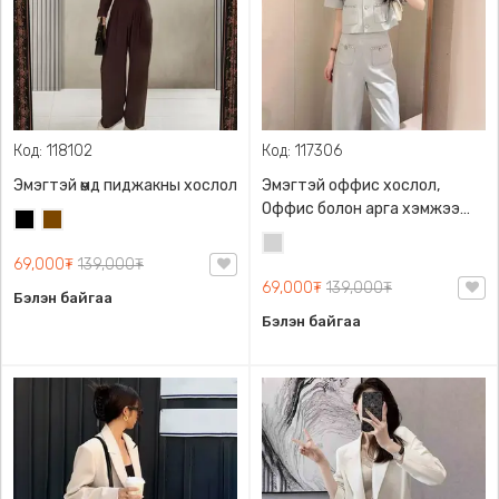
Код: 118102
Код: 117306
Эмэгтэй өмд пиджакны хослол
Эмэгтэй оффис хослол,
Оффис болон арга хэмжээ
Хар
Бор
гэх мэт өмсөхөд тохиромжтой,
Цайвар
Загварлаг
69,000₮
139,000₮
саарал
69,000₮
139,000₮
Бэлэн байгаа
Бэлэн байгаа