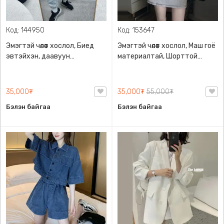
Код: 144950
Код: 153647
Эмэгтэй чөлөөт хослол, Биед
Эмэгтэй чөлөөт хослол, Маш гоё
эвтэйхэн, даавуун
материалтай, Шорттой
материалтай өмд цамцны
юбкатай хослол
хослол
35,000₮
35,000₮
55,000₮
Бэлэн байгаа
Бэлэн байгаа