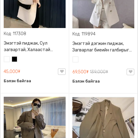
Код: 117308
Код: 119894
Эмэгтэй пиджак, Сул
Эмэгтэй дэгжин пиджак,
загвартай, Халаастай
Загварлаг биеийн галбирыг
загварлаг дэгжин
маш гоё тодотгож өгнө.
Цагаан
Хар
Цагаан
45,000₮
69,500₮
139,000₮
Бэлэн байгаа
Бэлэн байгаа