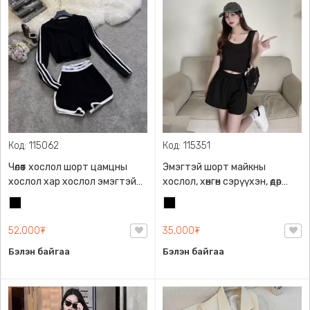
Код: 115062
Код: 115351
Чөлөөт хослол шорт цамцны
Эмэгтэй шорт майкны
хослол хар хослол эмэгтэй
хослол, хөнгөн сэрүүхэн, өдөр
хувцас, даавуун
тутамд болон аялал
Хар
Хар
материалтай
зугаалганд өмсөхөд
тохиромжтой, биед тухтай,
52,000₮
35,000₮
силкэн даавуун, M L XL 2XL.
Бэлэн байгаа
Бэлэн байгаа