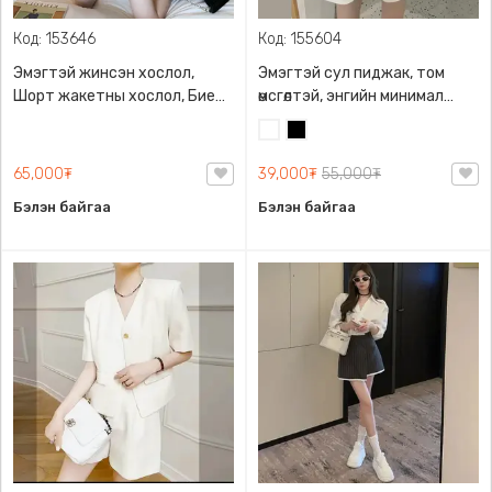
Код: 153646
Код: 155604
Эмэгтэй жинсэн хослол,
Эмэгтэй сул пиджак, том
Шорт жакетны хослол, Биед
өмсгөлтэй, энгийн минимал
эвтэйхэн зөөлөн материалтай
загвартай
Цагаан
Хар
65,000₮
39,000₮
55,000₮
Бэлэн байгаа
Бэлэн байгаа