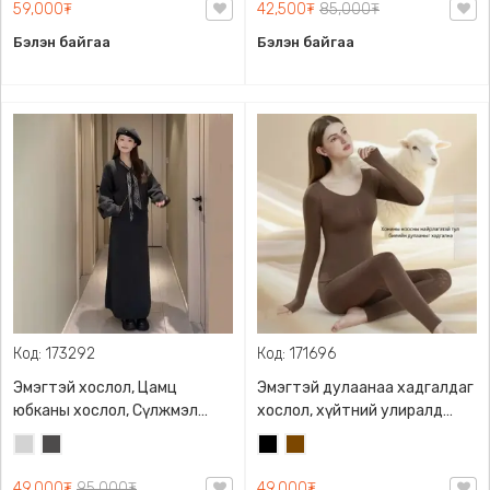
материалтай
59,000₮
42,500₮
85,000₮
Бэлэн байгаа
Бэлэн байгаа
Код: 173292
Код: 171696
Эмэгтэй хослол, Цамц
Эмэгтэй дулаанаа хадгалдаг
юбканы хослол, Сүлжмэл
хослол, хүйтний улиралд
ноосон хослол, Сул
гадуур хувцасны дотуур
Цайвар
Хар
Хар
Бор
загвартай, өвдөг давсан урт
өмсөхөд тохиромжтой, биеийн
саарал
саарал
юбкатай
галбирыг тодотгосон
49,000₮
95,000₮
49,000₮