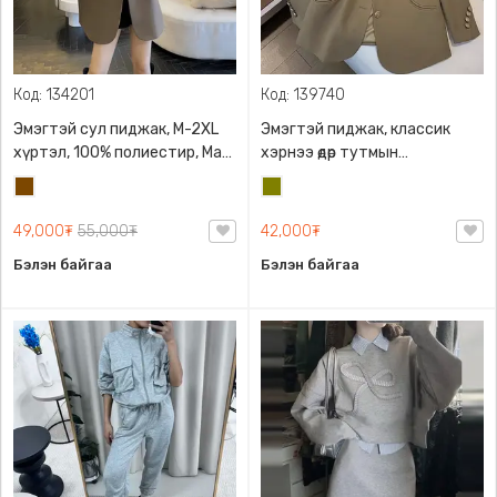
Код: 134201
Код: 139740
Эмэгтэй сул пиджак, M-2XL
Эмэгтэй пиджак, классик
хүртэл, 100% полиестир, Маш
хэрнээ өдөр тутмын
гоё зөөлөн биед эвтэйхэн
хэрэглээнд ч тохиромжтой
Бор
Олив
материалтай
загвартай
ногоон
49,000₮
55,000₮
42,000₮
Бэлэн байгаа
Бэлэн байгаа