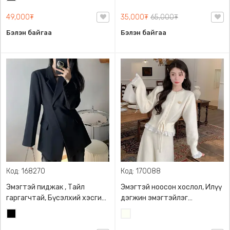
тохиромжтой
дулаахан, Өдөр тутамдаа
өмсөхөд тохиромжтой
49,000₮
35,000₮
65,000₮
Бэлэн байгаа
Бэлэн байгаа
Код: 168270
Код: 170088
Эмэгтэй пиджак , Тайл
Эмэгтэй ноосон хослол, Илүү
гаргагчтай, Бүсэлхий хэсгийг
дэгжин эмэгтэйлэг
тодотгоно, Oversize, Том
загвартай, Дулаахан биед
Хар
Сүүн
өмсгөлтэй
эвтэйхэн зөөлөн ноосон
цагаан