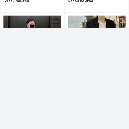
Бэлэн байгаа
Бэлэн байгаа
Код: 177275
Код: 179579
Эмэгтэй гоёмсог пиджак, Өдөр
Эмэгтэй пиджак, Сул
тутамдаа, Уулзалт арга
өмсгөлтэй, Том размертай, 2
хэмжээ, Баяр ёслол оффис
өнгийн сонголттой, Oversize
Хар
Улаан
Хар
Саарал
хувцаслалтад тохиромжтой
blazer
хүрэн
39,000₮
49,000₮
Бэлэн байгаа
Бэлэн байгаа