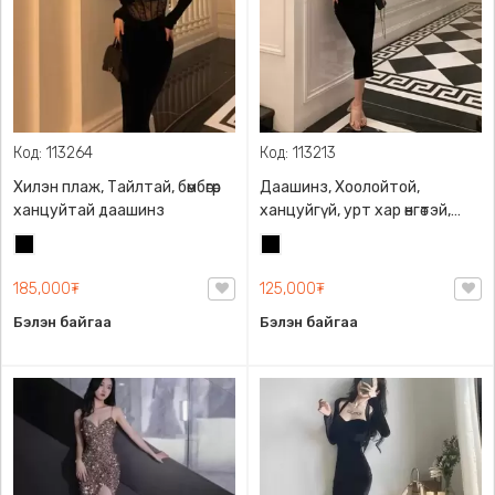
Код: 113264
Код: 113213
Хилэн плаж, Тайлтай, бөмбөгөр
Даашинз, Хоолойтой,
ханцуйтай даашинз
ханцуйгүй, урт хар өнгөтэй,
ардаа оноотой, суналттай
Хар
Хар
даашинз
185,000₮
125,000₮
Бэлэн байгаа
Бэлэн байгаа