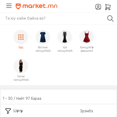
Бүгд
Богино
Урт
Ханцуйгүй
ханцуйтай
ханцуйтай
даашинз
даашинз
даашинз
Хагас
ханцуйтай
даашинз
1 - 30 / Нийт 97 бараа
Шүүлтүүр
Эрэмбэ: