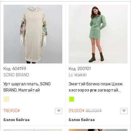
Код: 604199
Код: 200101
SONO BRAND
Lc Waikiki
Урт шаргал плать, SONO
Эмэгтэй богино плаж Цээж
BRAND, Малгайтай
хэсгээрээ өргөн загвартай
Бэлхүүс маш нарийхан
Шаргал
Лайм
харагдуулах загвартай , Lc
/
ногоон
Waikiki, 100% даавуу
118,900₮
29,000₮
85,000₮
Блонд/
Бэлэн байгаа
Бэлэн байгаа