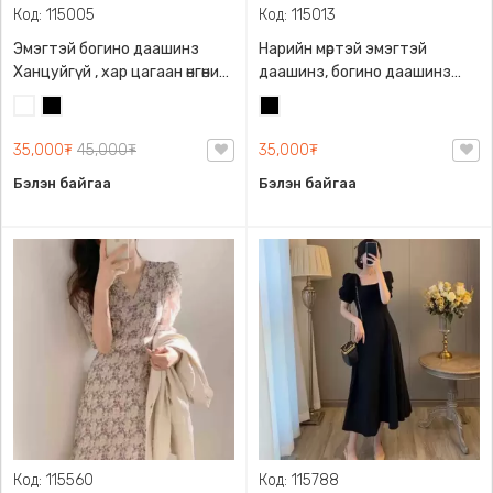
Код: 115005
Код: 115013
Эмэгтэй богино даашинз
Нарийн мөртэй эмэгтэй
Ханцуйгүй , хар цагаан өнгөний
даашинз, богино даашинз
сонголттой, Хормой бага
хар өнгөтэй
Цагаан
Хар
Хар
зэрэг дэрвэгэр
35,000₮
45,000₮
35,000₮
Бэлэн байгаа
Бэлэн байгаа
Код: 115560
Код: 115788