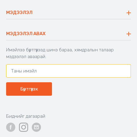
Майхан
Ажиллах арга барил
Сүүдрэвч
МЭДЭЭЛЭЛ
Блог
Аяны ширээ
Түгээмэл асуулт
Хийлдэг гудас
Буцаалтын журам
МЭДЭЭЛЭЛ АВАХ
Аяны түшлэгтэй сандал
Захиалга шалгах
Хамтран ажиллах
Имэйлээ бүртгүүлээд шинэ бараа, хямдралын талаар
Холбоо барих
мэдээлэл аваарай.
Бүртгүүлэх
Биднийг дагаарай