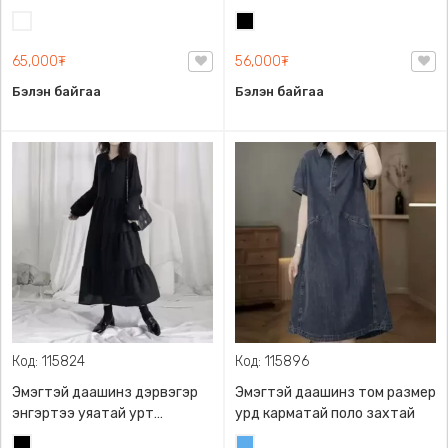
хормойтой, ардаа
гурвалжин энгэртэй
Цагаан
Хар
цахилгаантай, торон
эмжээртэй, S M L.
65,000₮
56,000₮
Бэлэн байгаа
Бэлэн байгаа
Код: 115824
Код: 115896
Эмэгтэй даашинз дэрвэгэр
Эмэгтэй даашинз том размер
энгэртээ уяатай урт
урд карматай поло захтай
ханцуйтай , дэрвэгэр урт
Хар
Жинсэн