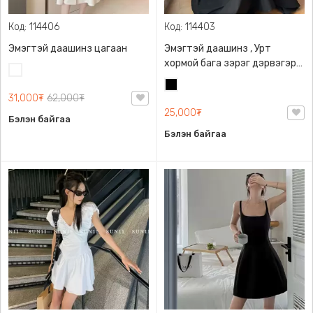
Код: 114406
Код: 114403
Эмэгтэй даашинз цагаан
Эмэгтэй даашинз , Урт
хормой бага зэрэг дэрвэгэр
Цагаан
оффис загварын даашинз
Хар
31,000₮
62,000₮
25,000₮
Бэлэн байгаа
Бэлэн байгаа