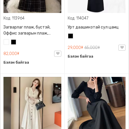
Код: 113964
Код: 114047
Загварлаг плаж, бүстэй,
Урт даашинзтай сул цамц
Оффис загварын плаж,
Хар
Загварлаг, дэгжин
Цагаан
Хар
29,000₮
65,000₮
82,000₮
Бэлэн байгаа
Бэлэн байгаа