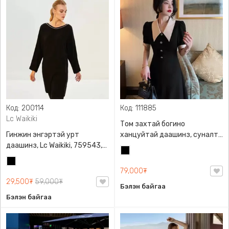
Код: 200114
Код: 111885
Lc Waikiki
Том захтай богино
Гинжин энгэртэй урт
ханцуйтай даашинз, суналт
даашинз, Lc Waikiki, 759543,
сайтай, амьсгалдаг
Хар
Сүлжмэл материалтай, Биед
материалтай, өндөр
Хар
маш эвтэйхэн
бэлхүүстэй, өвдөгний доогуур
79,000₮
урттай, товчтой
29,500₮
59,000₮
Бэлэн байгаа
Бэлэн байгаа