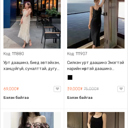
Код: 111880
Код: 111907
Урт даашинз, биед эвтэйхэн,
Силкэн урт даашинз Эмэгтэй
ханцуйгүй, суналттай, дугуй
нарийн мөртэй даашинз
захтай
Эмэгтэй урт даашинз
Хар
Эмэгтэй силкен даашинз
Эмэгтэй хувцас Эмэгтэй
69,000₮
39,000₮
75,000₮
плаж , S-L, Өвдөгний доогуур
Бэлэн байгаа
Бэлэн байгаа
урттай, өндөр бэлхүүстэй