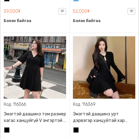
хормойтой
цэнхэр
39,000₮
52,000₮
Бэлэн байгаа
Бэлэн байгаа
Код: 116366
Код: 116369
Эмэгтэй даашинз том размер
Эмэгтэй даашинз урт
хагас ханцуйгүй V энгэртэй 2
дэрвэгэр ханцуйтай хар
товчтой
плаж,нэхмэл материалтай,
Хар
Хар
Загварлаг хийцтэй