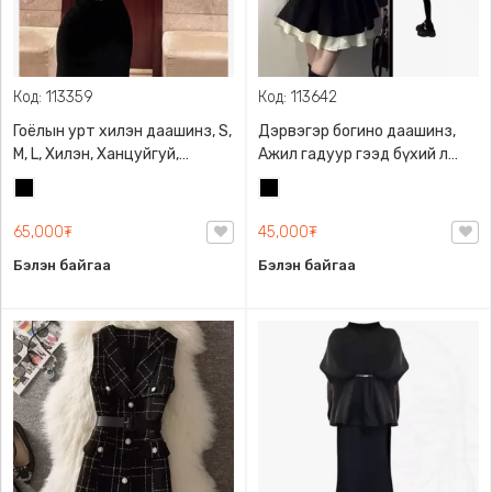
Код: 113359
Код: 113642
Гоёлын урт хилэн даашинз, S,
Дэрвэгэр богино даашинз,
M, L, Хилэн, Ханцуйгуй,
Ажил гадуур гээд бүхий л
Бэлхүүс хэсэгт торон
газар өмсөх боломжтой дэгжин
Хар
Хар
оруулгатай, Ардаа
даашинз
цахилгаантай, Мөрний уртыг
65,000₮
45,000₮
ихэсгэх багасгах боломжтой
Бэлэн байгаа
Бэлэн байгаа