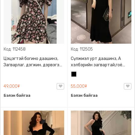
Код: 112458
Код: 112505
Цэцэгтэй богино даашинз,
Сүлжмэл урт даашинз, A
Загварлаг. дэгжин. дэрвэгэр
хэлбэрийн загвартай,гоё
хормойтой
материалтай
Хар
49,000₮
55,000₮
Бэлэн байгаа
Бэлэн байгаа