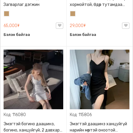
Загварлаг дэгжин
хормойтой, Өдөр тутамдаа
өмсөхөд тохиромжтой дэгжин
Тэмээний
Тэмээний
загвартай
бор
бор
65,000₮
29,000₮
Бэлэн байгаа
Бэлэн байгаа
Код: 116080
Код: 115806
Эмэгтэй богино даашинз,
Эмэгтэй даашинз ханцуйгүй
богино, ханцуйгүй, 2 давхар
нарийн мөртэй оноотой