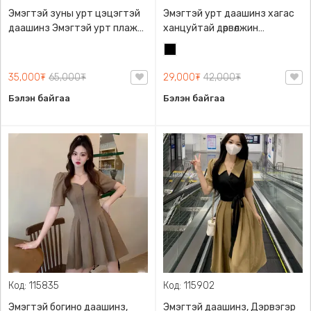
Эмэгтэй зуны урт цэцэгтэй
Эмэгтэй урт даашинз хагас
даашинз Эмэгтэй урт плаж
ханцуйтай дөрвөлжин
Эмэгтэй зуны хувцас
энгэртэй
Хар
Дэрвэгэр даашиз Хагас
ханцуйтай даашинз Summer
35,000₮
65,000₮
29,000₮
42,000₮
dress, V энгэртэй. Урт
Бэлэн байгаа
Бэлэн байгаа
дэргэвэр сул хормойтой.
Хагас ханцуйтай. Дэгжин.
Биед эвтэйхэн
Код: 115835
Код: 115902
Эмэгтэй богино даашинз,
Эмэгтэй даашинз, Дэрвэгэр