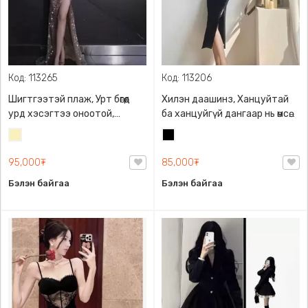
Код: 113265
Код: 113206
Шигтгээтэй плаж, Урт бөгөөд
Хилэн даашинз, Ханцуйтай
урд хэсэгтээ оноотой,
ба ханцуйгүй дангаар нь өмсөх
загварлаг дэгжин даашинз,
боломжтой, бие барисан
Шаргал
Хар
саатай dress
загвартай тул биеийн
/
галибарыг илүү тодотгож
95,000₮
85,000₮
Блонд/
харагдуулдаг маш тухтай
Бэлэн байгаа
Бэлэн байгаа
материалтай