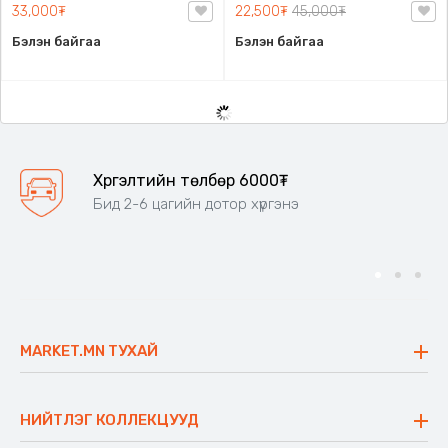
33,000₮
22,500₮
45,000₮
Бэлэн байгаа
Бэлэн байгаа
Хүргэлтийн төлбөр 6000₮
Бид 2-6 цагийн дотор хүргэнэ
MARKET.MN ТУХАЙ
Бидний тухай
Үнэт зүйлс
НИЙТЛЭГ КОЛЛЕКЦУУД
Ажлын байр