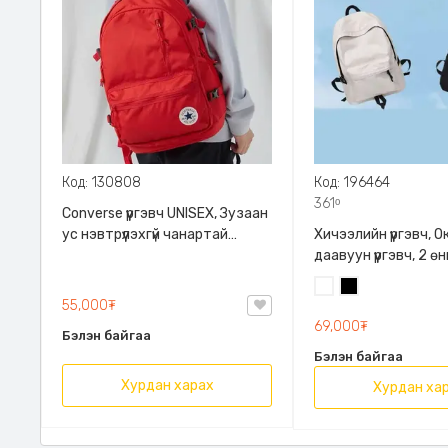
Код: 130808
Код: 196464
361ᵒ
Converse үүргэвч UNISEX, Зузаан
ус нэвтрүүлэхгүй чанартай
Хичээлийн үүргэвч, 
полиестир материалтай, 2
даавуун үүргэвч, 2 ө
өнгийн сонголттой
сонголттой, 14 инч
Цагаан
Хар
компьютер багтана
55,000₮
тасалгаа, халааста
69,000₮
Бэлэн байгаа
Бэлэн байгаа
Хурдан харах
Хурдан ха