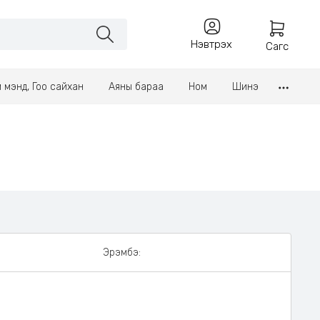
Нэвтрэх
Сагс
үл мэнд, Гоо сайхан
Аяны бараа
Ном
Шинэ
Эрэмбэ: