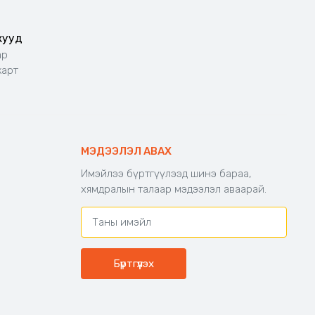
жууд
ар
карт
МЭДЭЭЛЭЛ АВАХ
Имэйлээ бүртгүүлээд шинэ бараа,
хямдралын талаар мэдээлэл аваарай.
Бүртгүүлэх