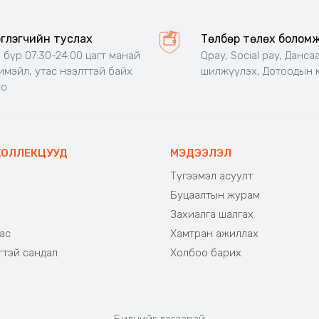
эглэгчийн туслах
Төлбөр төлөх болом
 бүр 07:30-24:00 цагт манай
Qpay, Social pay, Данса
 имэйл, утас нээлттэй байх
шилжүүлэх, Дотоодын 
но
КОЛЛЕКЦУУД
МЭДЭЭЛЭЛ
Түгээмэл асуулт
Буцаалтын журам
э
Захиалга шалгах
ас
Хамтран ажиллах
гтэй сандал
Холбоо барих
Биднийг дагаарай