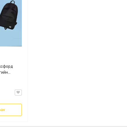
Оксфорд
нгийн
, Зөөврийн
, Олон
й, 361ᵒ
рах