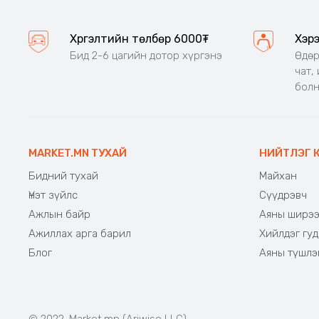
Хүргэлтийн төлбөр 6000₮
Хэр
Бид 2-6 цагийн дотор хүргэнэ
Өдөр
чат,
бол
MARKET.MN ТУХАЙ
НИЙТЛЭГ 
Бидний тухай
Майхан
Үнэт зүйлс
Сүүдрэвч
Ажлын байр
Аяны ширэ
Ажиллах арга барил
Хийлдэг гуд
Блог
Аяны түшлэ
© 2022. Market.mn (Ariwise LLC)