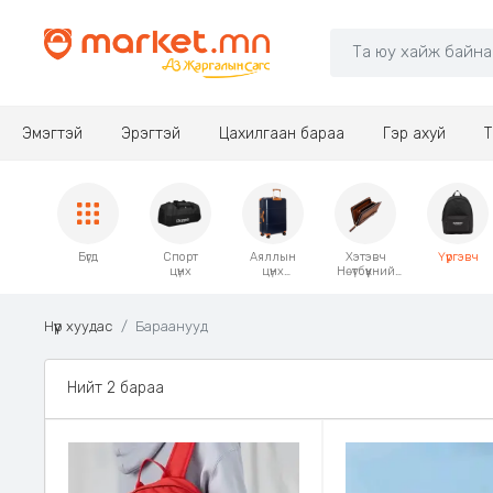
Эмэгтэй
Эрэгтэй
Цахилгаан бараа
Гэр ахуй
Т
Бүгд
Спорт
Аяллын
Хэтэвч
Үүргэвч
цүнх
цүнх
Нөүтбүүкний
чемодан
гэр
Нүүр хуудас
Бараанууд
Нийт 2 бараа