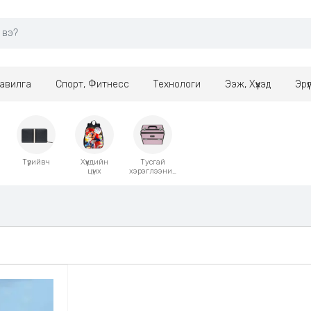
авилга
Спорт, Фитнесс
Технологи
Ээж, Хүүхэд
Эрү
Түрийвч
Хүүхдийн
Тусгай
цүнх
хэрэглээний
цүнх