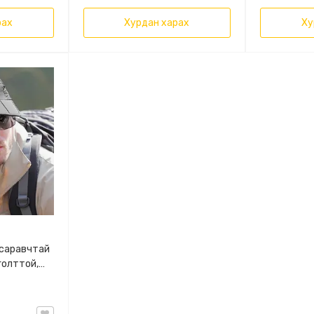
рах
Хурдан харах
Ху
 саравчтай
нголттой,
торон