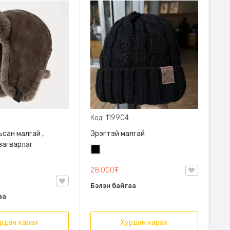
Код: 119904
ьсан малгай ,
Эрэгтэй малгай
загварлаг
Хар
28,000₮
Бэлэн байгаа
аа
рдан харах
Хурдан харах