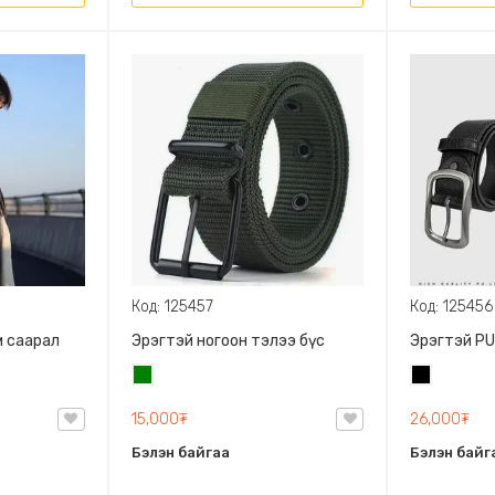
Код: 125457
Код: 125456
м саарал
Эрэгтэй ногоон тэлээ бүс
Эрэгтэй PU
Ногоон
Хар
15,000₮
26,000₮
Бэлэн байгаа
Бэлэн байг