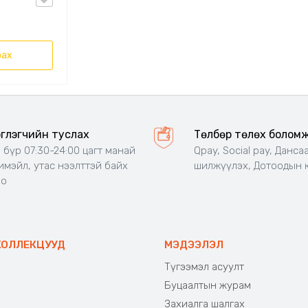
рах
эглэгчийн туслах
Төлбөр төлөх болом
 бүр 07:30-24:00 цагт манай
Qpay, Social pay, Данса
 имэйл, утас нээлттэй байх
шилжүүлэх, Дотоодын 
но
КОЛЛЕКЦУУД
МЭДЭЭЛЭЛ
Түгээмэл асуулт
Буцаалтын журам
э
Захиалга шалгах