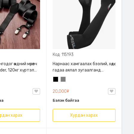
Код: 115193
годог өмдний мөрөвч
Нарнаас хамгаалах бээлий, хөдөө
der, 120кг хүртэл
гадаа аялал зугаалганд
гварлаг дэгжин
явахдаа өмсөхөд тохиромжтой,
Хар
Саарал
 Өмдийг дээшээгээ
амьсгалдаг материалтай тул
лахгүй байх
хөлөргөхгүй.
20,000₮
аа
Бэлэн байгаа
рдан харах
Хурдан харах