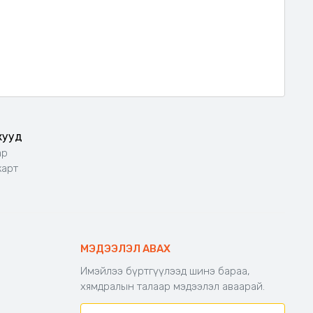
жууд
ар
карт
МЭДЭЭЛЭЛ АВАХ
Имэйлээ бүртгүүлээд шинэ бараа,
хямдралын талаар мэдээлэл аваарай.