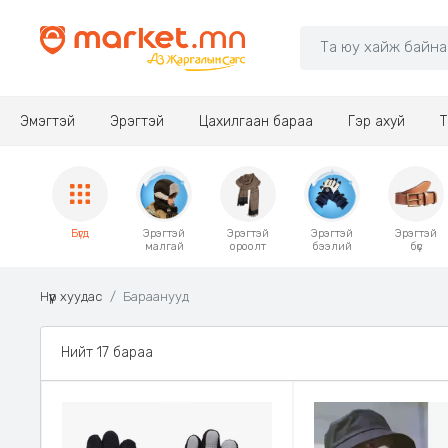
Эмэгтэй
Эрэгтэй
Цахилгаан бараа
Гэр ахуй
Т
Бүгд
Эрэгтэй
Эрэгтэй
Эрэгтэй
Эрэгтэй
малгай
ороолт
бээлий
бүс
Нүүр хуудас
Бараанууд
Нийт 17 бараа