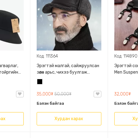
Код: 111364
Код: 114890
агварлаг,
Эрэгтэй малгай, сайжруулсан
Эрэгтэй сон
 тойргийн
зөөлөн арьс, чихээ буулгаж
Men Suspen
 L:57-60см
болпог сававчтай үслэг
таарна, За
Хар
рээ
дотортой дулаахан
харагдана.
тай
барьж шувт
35,000₮
50,000₮
32,000₮
үүрэгтэй.
Бэлэн байгаа
Бэлэн байг
рах
Хурдан харах
Ху