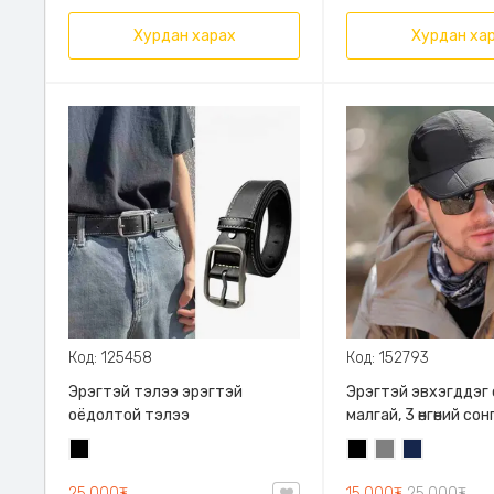
Хурдан харах
Хурдан ха
Код: 125458
Код: 152793
Эрэгтэй тэлээ эрэгтэй
Эрэгтэй эвхэгддэг
оёдолтой тэлээ
малгай, 3 өнгөний со
Агаар нэвтрүүлэх 
Хар
Хар
Саарал
Бэхэн
оруулгатай
цэнхэр
25,000₮
15,000₮
25,000₮