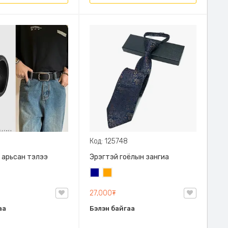
Код: 125748
 арьсан тэлээ
Эрэгтэй гоёлын зангиа
Хөх
Улбар
шар
27,000₮
аа
Бэлэн байгаа