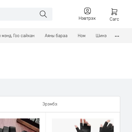
Нэвтрэх
Сагс
үл мэнд, Гоо сайхан
Аяны бараа
Ном
Шинэ
Эрэмбэ: