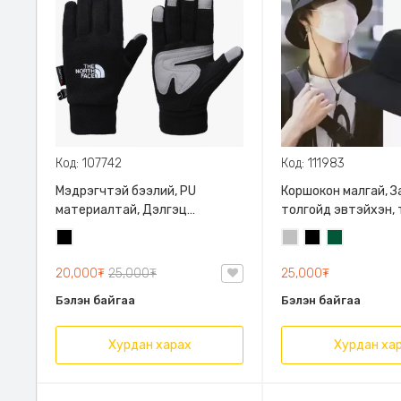
Код: 107742
Код: 111983
Мэдрэгчтэй бээлий, PU
Коршокон малгай, З
материалтай, Дэлгэц
толгойд эвтэйхэн,
мэдрэгчтэй бээлий THE NORTH
хэмжээ: M:54-57см
Хар
Мөнгөлөг
Хар
Замаган
FACE 4-н улирлын
XL:60-63см, хэлбэ
саарал
ногоон
хадгалах хатуулга
20,000₮
25,000₮
25,000₮
Бэлэн байгаа
Бэлэн байгаа
Хурдан харах
Хурдан ха