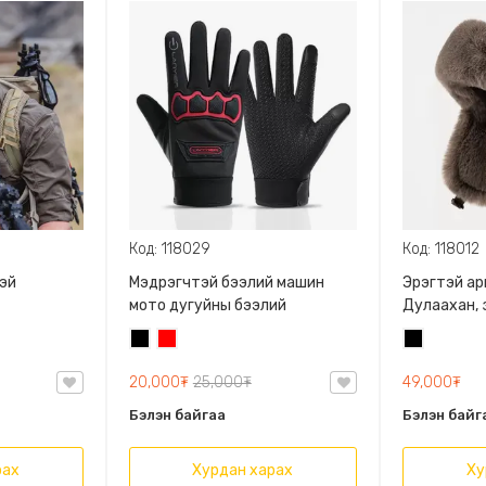
Код: 118029
Код: 118012
тэй
Мэдрэгчтэй бээлий машин
Эрэгтэй ар
мото дугуйны бээлий
Дулаахан, 
Хар
Улаан
Хар
20,000₮
25,000₮
49,000₮
Бэлэн байгаа
Бэлэн байг
рах
Хурдан харах
Ху