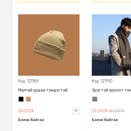
Код: 121189
Код: 121190
Малгай урдаа тэмдэгтэй
Эрэгтэй ороолт то
Хар
Тэмээний
Саарал
бор
24,000₮
35,000₮
65,000₮
Бэлэн байгаа
Бэлэн байгаа