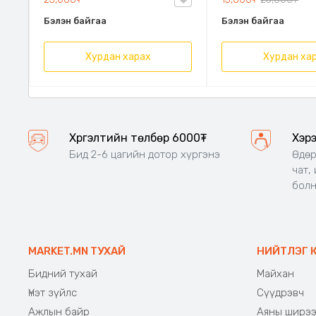
Бэлэн байгаа
Бэлэн байгаа
Хурдан харах
Хурдан ха
Хүргэлтийн төлбөр 6000₮
Хэр
Бид 2-6 цагийн дотор хүргэнэ
Өдөр
чат,
бол
MARKET.MN ТУХАЙ
НИЙТЛЭГ 
Бидний тухай
Майхан
Үнэт зүйлс
Сүүдрэвч
Ажлын байр
Аяны ширэ