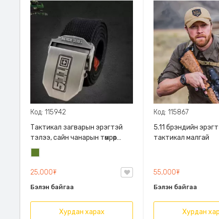
Код: 115942
Код: 115867
Тактикал загварын эрэгтэй
5.11 брэндийн эрэг
тэлээ, сайн чанарын төмрөөр
тактикал малгай
хийгдсэн, 110*3.5см
Цэргийн
ногоон
25,000₮
55,000₮
Бэлэн байгаа
Бэлэн байгаа
Хурдан харах
Хурдан ха