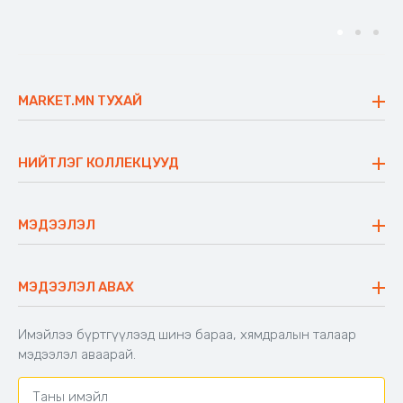
MARKET.MN ТУХАЙ
Бидний тухай
Үнэт зүйлс
НИЙТЛЭГ КОЛЛЕКЦУУД
Ажлын байр
Майхан
Ажиллах арга барил
Сүүдрэвч
МЭДЭЭЛЭЛ
Блог
Аяны ширээ
Түгээмэл асуулт
Хийлдэг гудас
Буцаалтын журам
МЭДЭЭЛЭЛ АВАХ
Аяны түшлэгтэй сандал
Захиалга шалгах
Хамтран ажиллах
Имэйлээ бүртгүүлээд шинэ бараа, хямдралын талаар
Холбоо барих
мэдээлэл аваарай.