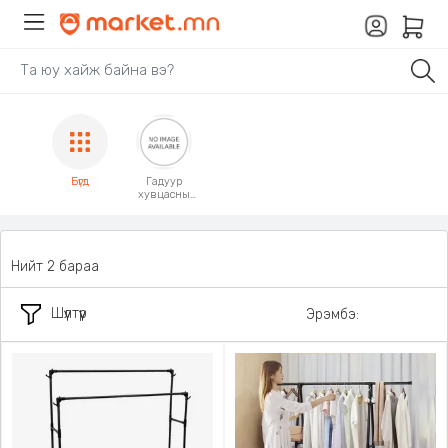
Бүгд
Гадуур
хувцасны
өлгүүр
Нийт 2 бараа
Шүүлтүүр
Эрэмбэ: