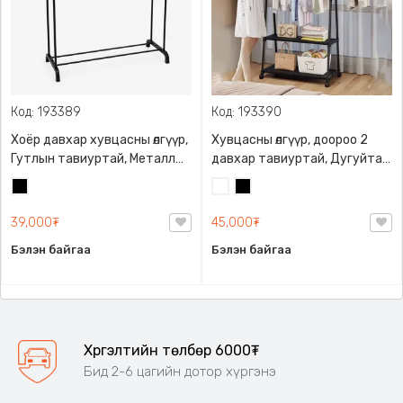
Код: 193389
Код: 193390
Хоёр давхар хувцасны өлгүүр,
Хувцасны өлгүүр, доороо 2
Гутлын тавиуртай, Металл
давхар тавиуртай, Дугуйтай
ган хүрээ
өлгүүр, Хувцас хадгалах
Хар
Цагаан
Хар
тавиур, 159 см өндөр, 2 өнгийн
сонголттой
39,000₮
45,000₮
Бэлэн байгаа
Бэлэн байгаа
Хүргэлтийн төлбөр 6000₮
Бид 2-6 цагийн дотор хүргэнэ