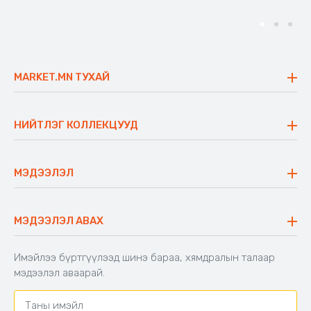
MARKET.MN ТУХАЙ
Бидний тухай
Үнэт зүйлс
НИЙТЛЭГ КОЛЛЕКЦУУД
Ажлын байр
Майхан
Ажиллах арга барил
Сүүдрэвч
МЭДЭЭЛЭЛ
Блог
Аяны ширээ
Түгээмэл асуулт
Хийлдэг гудас
Буцаалтын журам
МЭДЭЭЛЭЛ АВАХ
Аяны түшлэгтэй сандал
Захиалга шалгах
Хамтран ажиллах
Имэйлээ бүртгүүлээд шинэ бараа, хямдралын талаар
Холбоо барих
мэдээлэл аваарай.