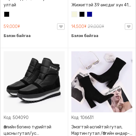
ултай
Жижигтэй 39 өмсдөг хүн 41
ийг авч байж таарна
Хар
Биений
Хар
Хөх
өнгө
59,000₮
14,500₮
29,000₮
/
Бэйж/
Бэлэн байгаа
Бэлэн байгаа
Код: 504090
Код: 106631
Өвлийн богино түрийтэй
Эмэгтэй өсгийтэй гутал,
цасны гутал/ус
Мартин гутал /Өсгийн өндөр-