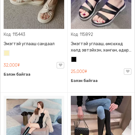
Код: 115443
Код: 115892
Эмэгтэй углааш сандаал
Эмэгтэй углааш, өмсөхөд
хөлд эвтэйхэн, хөнгөн, өдөр
Шаргал
тутамд зуны халуун
/
Хар
өдрүүдэд өмсөхөд
32,000₮
Блонд/
тохиромжтой. Дээгүүрээ 3ш
25,000₮
Бэлэн байгаа
оломтой, Резин.
Бэлэн байгаа