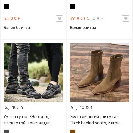
нэвтэрдэггүй материалтай,
8см/ Martin boots British style
Хар
Хар
гулсаж хальтарддаггүй
зузаан ултай, unisex Эмэгтэй
85,000₮
39,000₮
55,000₮
эрэгтэй аль насныхан
Бэлэн байгаа
Бэлэн байгаа
өмсөхөд тохирсон
Код: 107491
Код: 110828
Уулын гутал /Элэгдэлд
Эмэгтэй өсгийтэй гутал
тэсвэртэй, амьсгалдаг
Thick heeled boots, Илгэн
материалтай/ Хослуулан
материалтай, Дөрвөлжин
Хар
Бор