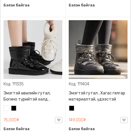
Бэлэн байгаа
Бэлэн байгаа
Код: 111335
Код: 111404
Эмэгтэй өвөлийн гутал,
Эмэгтэй гутал , Хагас гялгар
Богино түрийтэй хөлд
материалтай, үдээстэй
эвтэйхэн, дулаахан
Цагаан
Хар
Хар
75,000₮
149,000₮
Бэлэн байгаа
Бэлэн байгаа