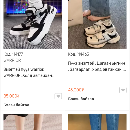
Код: 114177
Код: 114463
WARRIOR
Пүүз эмэгтэй , Цагаан өнгийн
Эмэгтэй пүүз warrior,
, Загварлаг , хөлд эвтэйхэн ,
WARRIOR, Хөлд эвтэйхэн
хөнгөн , нугаралт сайтай
хөнгөн зузаан ултай
резинэн ултай , хойд хэсэг нь
онгорхой
45,000₮
85,000₮
Бэлэн байгаа
Бэлэн байгаа