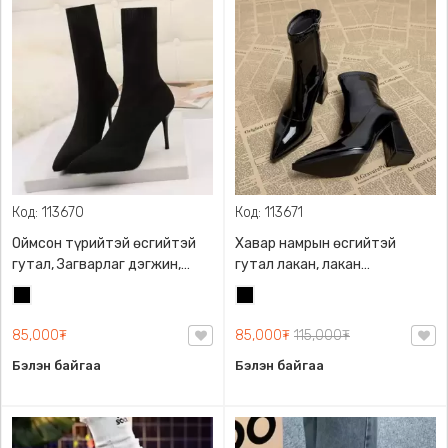
Код: 113670
Код: 113671
Оймсон түрийтэй өсгийтэй
Хавар намрын өсгийтэй
гутал, Загварлаг дэгжин,
гутал лакан, лакан
хөлд эвтэйхэн, 9см
материалтай, 8см өсгийтэй
Хар
Хар
хөлд эвтэйхэн
85,000₮
85,000₮
115,000₮
Бэлэн байгаа
Бэлэн байгаа