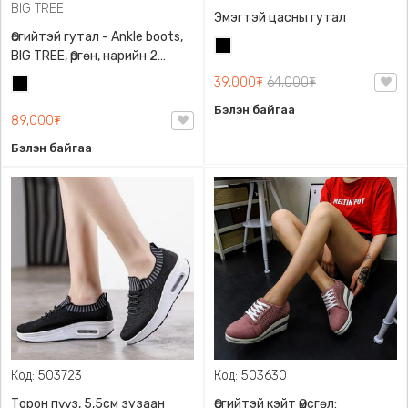
BIG TREE
Эмэгтэй цасны гутал
Өсгийтэй гутал - Ankle boots,
Хар
BIG TREE, Өргөн, нарийн 2
төрлийн өсгийтэй
39,000₮
64,000₮
Хар
Бэлэн байгаа
89,000₮
Бэлэн байгаа
Код: 503723
Код: 503630
Торон пүүз, 5,5см зузаан
Өсгийтэй кэйт Өмсгөл: