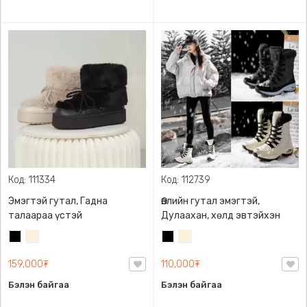
Код: 111334
Код: 112739
Эмэгтэй гутал, Гадна
Өвлийн гутал эмэгтэй,
талаараа үстэй
Дулаахан, хөлд эвтэйхэн
Хар
Цөцгий
Хар
Цөцгий
цагаан
цагаан
159,000₮
110,000₮
Бэлэн байгаа
Бэлэн байгаа