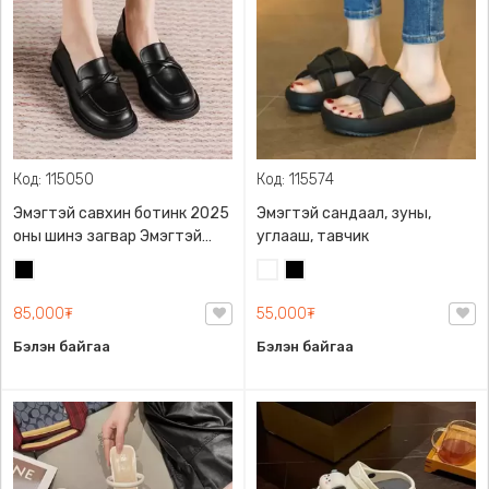
Код: 115050
Код: 115574
Эмэгтэй савхин ботинк 2025
Эмэгтэй сандаал, зуны,
оны шинэ загвар Эмэгтэй
углааш, тавчик
гутал Хавар намрын гутал
Хар
Цагаан
Хар
Эмэгтэй намхан гутал, Савхи,
Бүх насныхан өмсөх
85,000₮
55,000₮
боломжтой. Хөлд маш
Бэлэн байгаа
Бэлэн байгаа
эвтэйхэн.Зөөлөн резинэн
ултай. Өмсгөлөөрөө