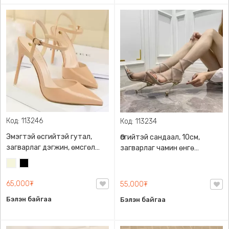
Код: 113246
Код: 113234
Эмэгтэй өсгийтэй гутал,
Өсгийтэй сандаал, 10см,
загварлаг дэгжин, өмсгөл
загварлаг чамин өнгө
эвтэйхэн, 9см өндөр
загвартай
Биений
Хар
өсгийтэй, 2 өнгөний
өнгө
сонголттой
65,000₮
55,000₮
/
Бэйж/
Бэлэн байгаа
Бэлэн байгаа