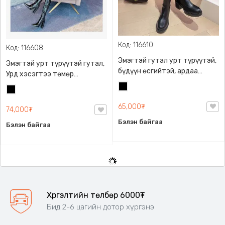
Код: 116610
Код: 116608
Эмэгтэй гутал урт түрүүтэй,
Эмэгтэй урт түрүүтэй гутал,
бүдүүн өсгийтэй, ардаа
Урд хэсэгтээ төмөр
цахилгаантай
оруулгатай
Хар
Хар
65,000₮
74,000₮
Бэлэн байгаа
Бэлэн байгаа
Хүргэлтийн төлбөр 6000₮
Бид 2-6 цагийн дотор хүргэнэ