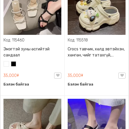
Код: 115460
Код: 115518
Эмэгтэй зуны өсгийтэй
Crocs тавчик, хөлд эвтэйхэн,
сандаал
хөнгөн, чийг татахгүй,
зөөлөн ултай, загварлаг,
Цагаан
Хар
Нийт 10ш чимэглэлтэй.
35,000₮
35,000₮
Бэлэн байгаа
Бэлэн байгаа