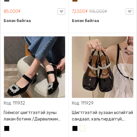
өмсөх боломжтой
хоншоортой, богино
саарал
түрийтэй
85,000₮
72,500₮
145,000₮
Бэлэн байгаа
Бэлэн байгаа
Код: 111932
Код: 111929
Гоёмсог шигтгээтэй зуны
Шигтгээтэй зузаан өсгийтэй
лакан ботинк /Дөрвөлжин
сандаал, хальтирдаггүй,
өсгийтэй- 4см/, Наалддаг
элэгдэлд тэсвэртэй ултай,
Хар
Хар
Сүүн
оломтой
өсгийний өндөр: 5.5см
цагаан