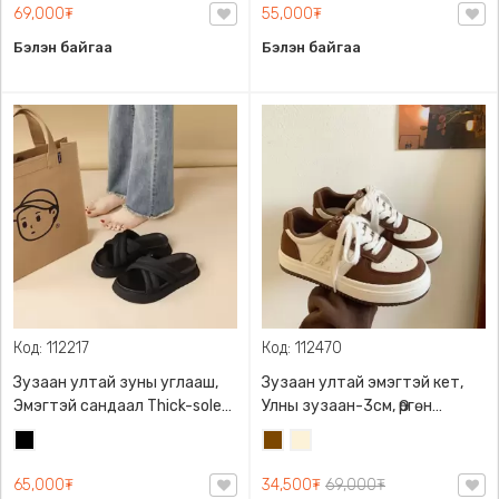
69,000₮
55,000₮
Бэлэн байгаа
Бэлэн байгаа
Код: 112217
Код: 112470
Зузаан ултай зуны углааш,
Зузаан ултай эмэгтэй кет,
Эмэгтэй сандаал Thick-sole
Улны зузаан-3см, Өргөн
Sandals, Улны зузаан-5см
үдээстэй
Хар
Бор
Цөцгий
цагаан
65,000₮
34,500₮
69,000₮