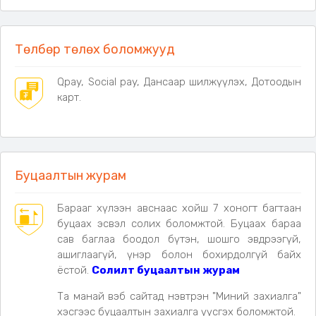
• Дотор хэсэг:
Хөвөн зөөлөвч
• Доод хэсэг:
Ус, чийг болон бохирдлоос хамгаалах
Төлбөр төлөх боломжууд
давхарга
Qpay, Social pay, Дансаар шилжүүлэх, Дотоодын
карт.
Буцаалтын журам
Барааг хүлээн авснаас хойш 7 хоногт багтаан
буцаах эсвэл солих боломжтой. Буцаах бараа
сав баглаа боодол бүтэн, шошго эвдрээгүй,
ашиглаагүй, үнэр болон бохирдолгүй байх
ёстой.
Солилт буцаалтын журам
Та манай вэб сайтад нэвтрэн "Миний захиалга"
хэсгээс буцаалтын захиалга үүсгэх боломжтой.