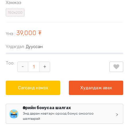
Хэмжээ
150х200
39,000 ₮
Үнэ
:
Үлдэгдэл:
Дууссан
Тоо:
-
+
Сагсанд нэмэх
Худалдаж авах
Өөрийн бонусаа шалгах
Энд даран нэвтэрч ороод бонус оноогоо
>
шалгаарай