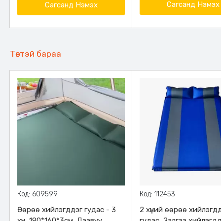
Сагсанд Нэмэх
Сагсанд Нэмэх
Төстэй бараа
Код: 609599
Код: 112453
Өөрөө хийлэгддэг гудас - 3
2 хүний өөрөө хийлэгд
хүн, 190*160*3см, Даавуу,
гудас, Залгаа хийлэгд