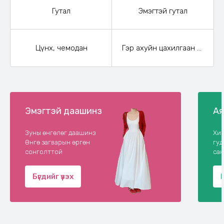
Гутал
Эмэгтэй гутал
Цүнх, чемодан
Гэр ахуйн цахилгаан бараа
Эмэгтэй даашинз
Ая
Зуны өнгөлөг даашинз
Хий
Өнгө загварын өргөн
гу
сонголттой
сан
Бүгдийг үзэх