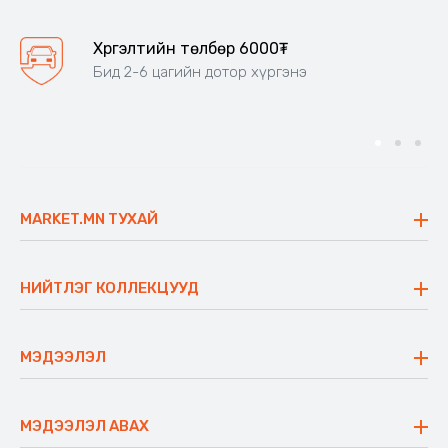
Хүргэлтийн төлбөр 6000₮
Бид 2-6 цагийн дотор хүргэнэ
MARKET.MN ТУХАЙ
Бидний тухай
Үнэт зүйлс
НИЙТЛЭГ КОЛЛЕКЦУУД
Ажлын байр
Майхан
Ажиллах арга барил
Сүүдрэвч
МЭДЭЭЛЭЛ
Блог
Аяны ширээ
Түгээмэл асуулт
Хийлдэг гудас
Буцаалтын журам
МЭДЭЭЛЭЛ АВАХ
Аяны түшлэгтэй сандал
Захиалга шалгах