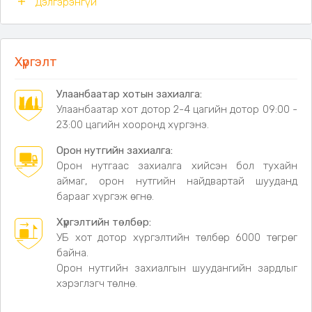
Дэлгэрэнгүй
• Ус, чийг болон бохирдлоос хамгаалах доод давхарга нь
гадаа ашиглахад тохиромжтой.
• Эвхэгдэж бүсээр бэхлэгддэг тул хадгалах болон
Хүргэлт
тээвэрлэхэд хялбар.
• Хөнгөн жинтэй хийц нь аялал, зугаалгад авч явахад
Улаанбаатар хотын захиалга:
ачаалал багатай.
Улаанбаатар хот дотор 2-4 цагийн дотор 09:00 -
23:00 цагийн хооронд хүргэнэ.
• Том хэмжээтэй тул 2–3 хүн хамт ашиглах боломжтой.
Орон нутгийн захиалга:
• Загварлаг хээтэй гадаргуу нь гадаах хэрэглээнд өнгө
Орон нутгаас захиалга хийсэн бол тухайн
үзэмж нэмнэ.
аймаг, орон нутгийн найдвартай шууданд
барааг хүргэж өгнө.
Дэлгэрэнгүй мэдээлэл
Хүргэлтийн төлбөр:
•
Дэлгэсэн хэмжээ:
150 × 200 см
УБ хот дотор хүргэлтийн төлбөр 6000 төгрөг
•
Эвхсэн хэмжээ:
37 × 16 × 16 см
байна.
Орон нутгийн захиалгын шуудангийн зардлыг
•
Жин:
850 гр
хэрэглэгч төлнө.
• Гадаргуугийн материал:
Даавуун зөөлөн материал