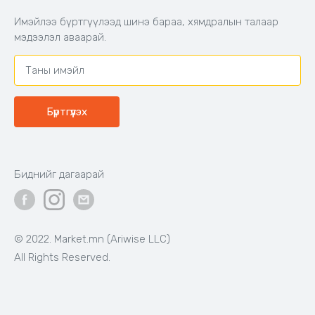
Хамтран ажиллах
Имэйлээ бүртгүүлээд шинэ бараа, хямдралын талаар
Холбоо барих
мэдээлэл аваарай.
Бүртгүүлэх
Биднийг дагаарай
© 2022. Market.mn (Ariwise LLC)
All Rights Reserved.