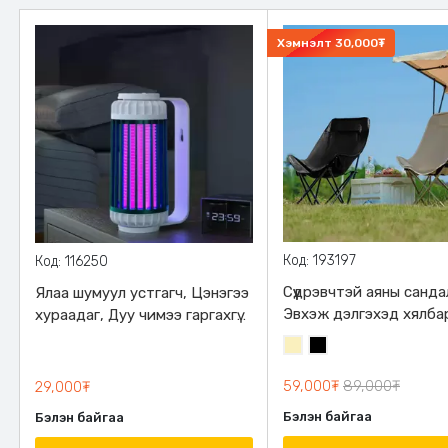
Хэмнэлт
30,000₮
Код: 193197
Код: 116250
Сүүдрэвчтэй аяны санда
Ялаа шумуул устгагч, Цэнэгээ
Эвхэж дэлгэхэд хялба
хураадаг, Дуу чимээ гаргахгүй,
Гадуураа бариултай цү
Хананд өлгөх нүдтэй, 2 өнгөөр
Шаргал
Хар
2 өнгийн сонголттой
асдаг
/
59,000₮
89,000₮
29,000₮
Блонд/
Бэлэн байгаа
Бэлэн байгаа