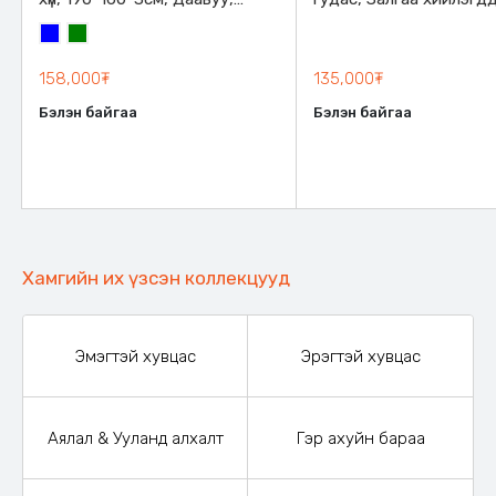
Өөрөө хийлэгддэг, Чийг
дэртэй, 180x120см, 5с
Цэнхэр
Ногоон
болон хүйтэнд тэсвэртэй,
зузаантай
Ижил гудастай залгаж болох
158,000₮
135,000₮
кноптой, Дэртэй, зөөлөн, тав
Бэлэн байгаа
Бэлэн байгаа
тухтай
Хамгийн их үзсэн коллекцууд
Эмэгтэй хувцас
Эрэгтэй хувцас
Аялал & Ууланд алхалт
Гэр ахуйн бараа