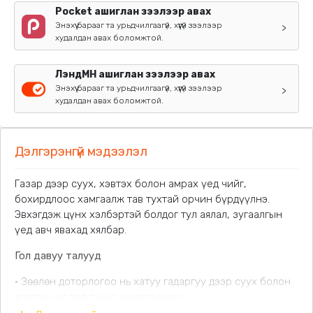
Pocket ашиглан зээлээр авах
Энэхүү барааг та урьдчилгаагүй, хүүгүй зээлээр
>
худалдан авах боломжтой.
ЛэндМН ашиглан зээлээр авах
Энэхүү барааг та урьдчилгаагүй, хүүгүй зээлээр
>
худалдан авах боломжтой.
Дэлгэрэнгүй мэдээлэл
Газар дээр суух, хэвтэх болон амрах үед чийг,
бохирдлоос хамгаалж тав тухтай орчин бүрдүүлнэ.
Эвхэгдэж цүнх хэлбэртэй болдог тул аялал, зугаалгын
үед авч явахад хялбар.
Гол давуу талууд
• Зөөлөн доторлогоо нь хатуу гадаргуу дээр суух болон
хэвтэх үед тав тухыг нэмэгдүүлнэ.