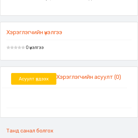
Хэрэглэгчийн үнэлгээ
0 үнэлгээ
Хэрэглэгчийн асуулт (0)
Асуулт үлдээх
Танд санал болгох