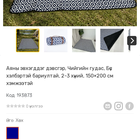
Аяны эвхэгддэг дэвсгэр, Чийгийн гудас, Бүс
хэлбэртэй бариултай, 2-3 хүний, 150×200 см
хэмжээтэй
Код: 193873
0 үнэлгээ
Өнгө:
Хөх
0