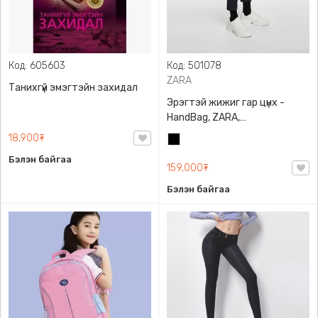
Код: 605603
Код: 501078
ZARA
Танихгүй эмэгтэйн захидал
Эрэгтэй жижиг гар цүнх -
HandBag, ZARA,
3720/005/040, PU арьс
18,900₮
Хар
Бэлэн байгаа
159,000₮
Бэлэн байгаа