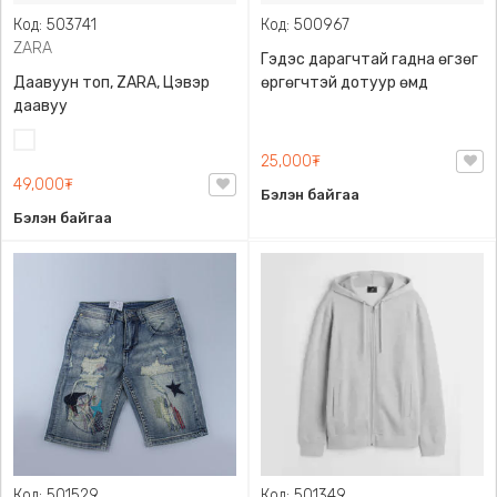
Код: 503741
Код: 500967
ZARA
Гэдэс дарагчтай гадна өгзөг
Даавуун топ, ZARA, Цэвэр
өргөгчтэй дотуур өмд
даавуу
Цагаан
25,000₮
49,000₮
Бэлэн байгаа
Бэлэн байгаа
Код: 501529
Код: 501349