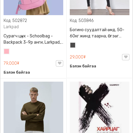
Код: 502872
Код: 503846
Larkpad
Богино суудалтай өмд, 50-
Сурагч цүнх - Schoolbag -
60кг жинд таарна, Өгзөг
Backpack 3-9р анги, Larkpad,
өргөгчтэй
Хар
9009-10128, Цацруулагчтай,
Цайвар
саарал
Олон тасалгаатай
29,000₮
ягаан
79,000₮
Бэлэн байгаа
Бэлэн байгаа