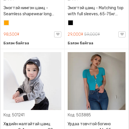
Эмэгтэй нимгэн цамц -
Эмэгтэй цамц - Matching top
Seamless shapewear long
with full sleeves, 65-75кг
sleeve t-shirt, 40-60кг жинд
жинд таарна, ZARA,
Улбар
Хар
таарна, ZARA, 8779/458/615,
0962/642/800, Задгай
шар
Урт ханцуйтай
энгэртэй, Урт ханцуйтай,
98,500₮
29,000₮
59,000₮
Богино
Бэлэн байгаа
Бэлэн байгаа
Код: 501241
Код: 503885
Хүүхдийн малгайтай цамц
Урдаа товчтой богино