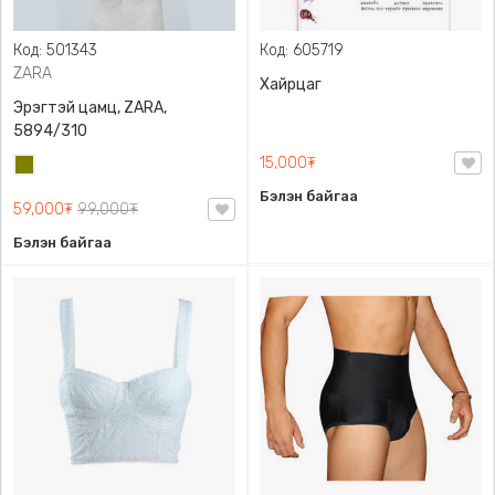
Код: 501343
Код: 605719
ZARA
Хайрцаг
Эрэгтэй цамц, ZARA,
5894/310
15,000₮
Олив
ногоон
Бэлэн байгаа
59,000₮
99,000₮
Бэлэн байгаа