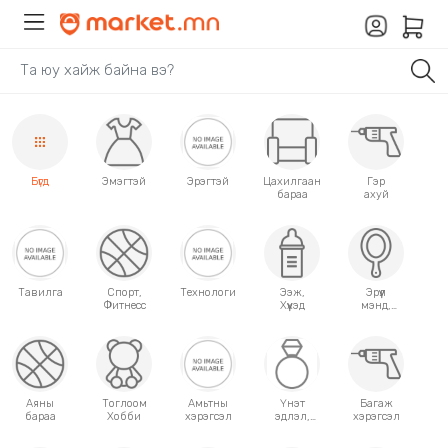
Бүгд
Эмэгтэй
Эрэгтэй
Цахилгаан
Гэр
бараа
ахуй
Тавилга
Спорт,
Технологи
Ээж,
Эрүүл
Фитнесс
Хүүхэд
мэнд,
Гоо
сайхан
Аяны
Тоглоом
Амьтны
Үнэт
Багаж
бараа
Хобби
хэрэгсэл
эдлэл,
хэрэгсэл
аксессуар