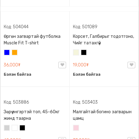
Код: 504044
Код: 501089
Өргөн загвартай футболка
Корсет, Галбирыг тодотгоно,
Muscle Fit T-shirt
Чийг татахгүй
Цэнхэр
Улбар
Биений
Хар
шар
өнгө
36,000₮
19,000₮
/
Бэйж/
Бэлэн байгаа
Бэлэн байгаа