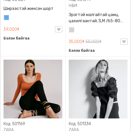
H&M
Ширээстэй жинсэн шорт
Эрэгтэй малгайтай цамц,
Жинсэн
цахилгаантай, S,M /65-80
цэнхэр
кг/, H&M, 0852614006,
39,000₮
Цайвар
Даавуу
саарал
Бэлэн байгаа
35,000₮
55,000₮
Бэлэн байгаа
Код: 501169
Код: 501334
ZARA
ZARA