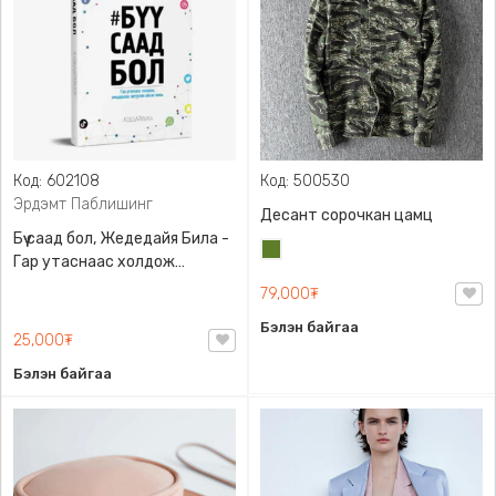
Код: 602108
Код: 500530
Эрдэмт Паблишинг
Десант сорочкан цамц
Бүү саад бол, Жедедайя Била -
Цэргийн
Гар утаснаас холдож
ногоон
амьдралаа эргүүлэн авсан
79,000₮
минь, Эрдэмт Паблишинг,
Бэлэн байгаа
9789919235192
25,000₮
Бэлэн байгаа