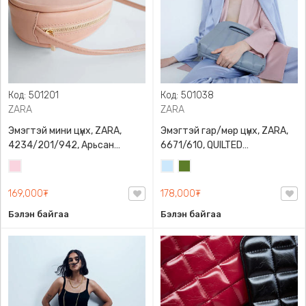
Код: 501201
Код: 501038
ZARA
ZARA
Эмэгтэй мини цүнх, ZARA,
Эмэгтэй гар/мөр цүнх, ZARA,
4234/201/942, Арьсан
6671/610, QUILTED
материалтай, LIMITED EDITION
CROSSBODY BAG WITH HANDLE
Усан
Усан
Цэргийн
OVAL LEATHER HANDBAG TRF
ягаан
цэнхэр
ногоон
169,000₮
178,000₮
Бэлэн байгаа
Бэлэн байгаа