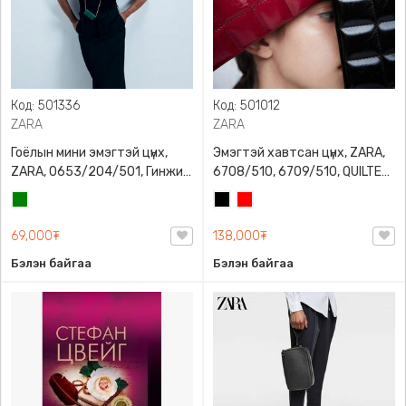
Код: 501336
Код: 501012
ZARA
ZARA
Гоёлын мини эмэгтэй цүнх,
Эмэгтэй хавтсан цүнх, ZARA,
ZARA, 0653/204/501, Гинжин
6708/510, 6709/510, QUILTED
оосортой, Дотроо тольтой
CLUTCH BAGDETAILS, Лакан,
Ногоон
Хар
Улаан
Гинжин оосортой
69,000₮
138,000₮
Бэлэн байгаа
Бэлэн байгаа