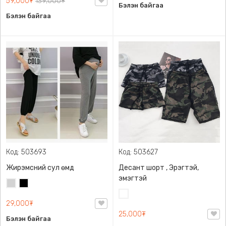
59,000₮
139,000₮
Бэлэн байгаа
Бэлэн байгаа
Код: 503693
Код: 503627
Жирэмсний сул өмд
Десант шорт , Эрэгтэй,
эмэгтэй
Цайвар
Хар
саарал
Цайвар
29,000₮
десант
25,000₮
Бэлэн байгаа