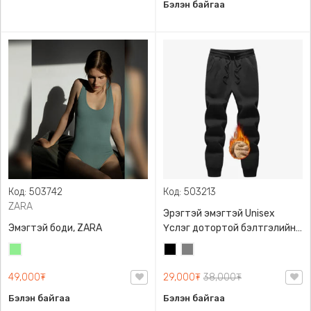
Бэлэн байгаа
Код: 503742
Код: 503213
ZARA
Эрэгтэй эмэгтэй Unisex
Эмэгтэй боди, ZARA
Үслэг дотортой бэлтгэлийн
өмд,
Цайвар
Хар
Саарал
ногоон
49,000₮
29,000₮
38,000₮
Бэлэн байгаа
Бэлэн байгаа