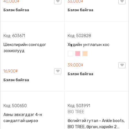
Код: 503886
Код: 503403
Зөрүү энгэртэй топ, 45-60кг
Малгайтай богино загварын
жинд таарна
цамц
Цайвар
Цагаан
Хар
Усан
саарал
ягаан
40,000₮
33,000₮
Бэлэн байгаа
Бэлэн байгаа