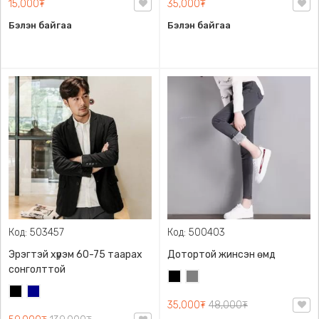
15,000₮
35,000₮
Бэлэн байгаа
Бэлэн байгаа
Код: 503457
Код: 500403
Эрэгтэй хүрэм 60-75 таарах
Дотортой жинсэн өмд
сонголттой
Хар
Саарал
Хар
Хөх
35,000₮
48,000₮