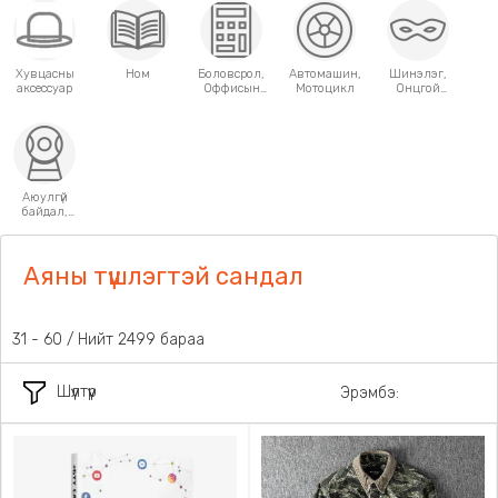
Хувцасны
Ном
Боловсрол,
Автомашин,
Шинэлэг,
аксессуар
Оффисын
Мотоцикл
Онцгой
хэрэгсэл
хэрэглээний
зүйлс
Аюулгүй
байдал,
Хамгаалалт
Аяны түшлэгтэй сандал
31 - 60 / Нийт 2499 бараа
Шүүлтүүр
Эрэмбэ: