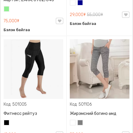
Цагаан
Хөх
Цайвар
29,000₮
55,000₮
ногоон
75,000₮
Бэлэн байгаа
Бэлэн байгаа
Код: 501005
Код: 501106
Фитнесс рейтуз
Жирэмсний богино өмд
Хар
Цагаан
Саарал