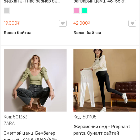
зөвхөн 0-1 нас размер 80
загварын цамц, 46-55кг
сонголттой
жинд таарна
Цайвар
Бүдэг
Номин
саарал
ягаан
ногоон
19,000₮
42,000₮
Бэлэн байгаа
Бэлэн байгаа
Код: 501333
Код: 501105
ZARA
Жирэмсний өмд - Pregnant
Эмэгтэй цамц, Бөмбөгөр
pants, Суналт сайтай
мөртэй , ZARA, 0962/645