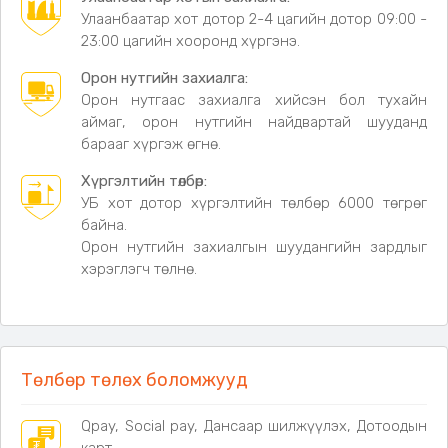
Халуун хүйтний мэдрэгчтэй
тул бүлээн усаа
Улаанбаатар хот дотор 2-4 цагийн дотор 09:00 -
тааруулаад ая тухтай шүршүүрт орох боломжтой
23:00 цагийн хооронд хүргэнэ.
Аялал, кемпинг, зуслан, авто аялал, түрээсийн
Орон нутгийн захиалга:
байр зэрэгт тохиромжтой
Орон нутгаас захиалга хийсэн бол тухайн
Гадаа машинаа угаахад тохиромжтой
аймаг, орон нутгийн найдвартай шууданд
Авсаархан хэмжээтэй, авч явахад хялбар
барааг хүргэж өгнө.
Техникийн үзүүлэлт
Хүргэлтийн төлбөр:
Цэнэглэх чадал:
20W
УБ хот дотор хүргэлтийн төлбөр 6000 төгрөг
Цэнэглэх төрөл:
Type-C
байна.
Цэнэглэх хугацаа:
3.5 цаг
Орон нутгийн захиалгын шуудангийн зардлыг
Цэвэр жин:
475 г
хэрэглэгч төлнө.
Савлагааны төрөл:
Хатуу картон хайрцаг (Aircraft
box)
Нэг ширхэгийн савлагааны хэмжээ:
230×190×77 мм
Дагалдах хэрэгсэл
Төлбөр төлөх боломжууд
✔ Ухаалаг шүршүүрийн насос (үндсэн төхөөрөмж) ×1
Qpay, Social pay, Дансаар шилжүүлэх, Дотоодын
✔ Шүршүүрийн толгой ×1