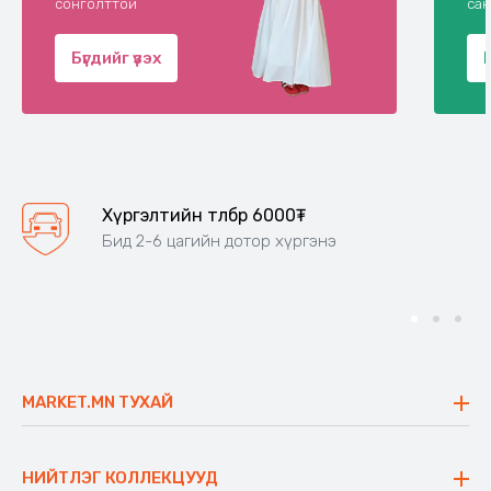
сонголттой
сан
Бүгдийг үзэх
Хүргэлтийн төлбөр 6000₮
Бид 2-6 цагийн дотор хүргэнэ
MARKET.MN ТУХАЙ
Бидний тухай
Үнэт зүйлс
НИЙТЛЭГ КОЛЛЕКЦУУД