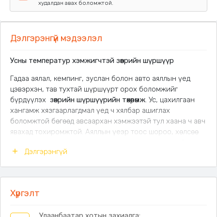
худалдан авах боломжтой.
Дэлгэрэнгүй мэдээлэл
Усны температур хэмжигчтэй зөөврийн шүршүүр
Гадаа аялал, кемпинг, зуслан болон авто аяллын үед
цэвэрхэн, тав тухтай шүршүүрт орох боломжийг
бүрдүүлэх
зөөврийн шүршүүрийн төхөөрөмж
. Ус, цахилгаан
хангамж хязгаарлагдмал үед ч хялбар ашиглах
боломжтой бөгөөд авсаархан хэмжээтэй тул хаана ч авч
явахад тохиромжтой. Аяллын үеэр тоос шороо, хөлсөө
арилгах, зусланд амрах үед усанд орох, мөн гэрийн
Дэлгэрэнгүй
тэжээвэр амьтнаа угаах зэрэг олон зориулалтаар
ашиглаж болно.
Цахилгаангүй газар ч ашиглах боломжтой
зөөврийн
Хүргэлт
ухаалаг шүршүүр
Ус соруулах насос бүхий системтэй, хүссэн
газартаа усанд орох боломжтой
Улаанбаатар хотын захиалга: