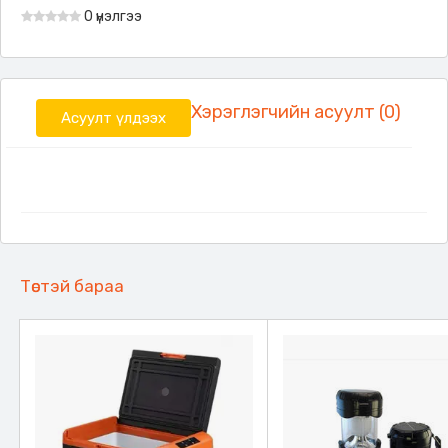
0 үнэлгээ
Хэрэглэгчийн асуулт (0)
Асуулт үлдээх
Төстэй бараа