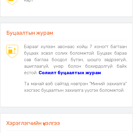
карт.
✔ Уян хоолой (шланк) ×1
✔ Хананд тогтоогч соруул ×1
✔ S хэлбэрийн өлгүүр дэгээ ×1
✔ 4 төрлийн тохируулгатай холбогч толгой ×1
✔ Type-C цэнэглэгч кабель ×1
Буцаалтын журам
✔ Хэрэглэх заавар ×1
✔ Хадгалах торон уут ×1
Барааг хүлээн авснаас хойш 7 хоногт багтаан
буцаах эсвэл солих боломжтой. Буцаах бараа
сав баглаа боодол бүтэн, шошго эвдрээгүй,
ашиглаагүй, үнэр болон бохирдолгүй байх
ёстой.
Солилт буцаалтын журам
Та манай вэб сайтад нэвтрэн "Миний захиалга"
хэсгээс буцаалтын захиалга үүсгэх боломжтой.
Хэрэглэгчийн үнэлгээ