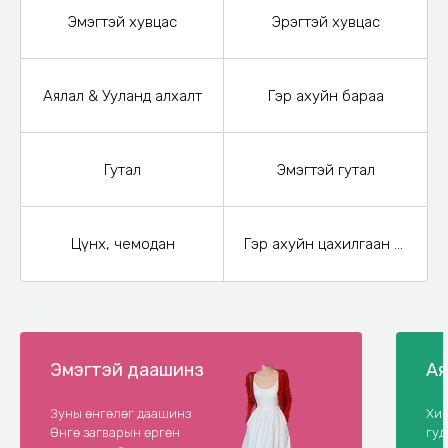
Эмэгтэй хувцас
Эрэгтэй хувцас
Аялал & Ууланд алхалт
Гэр ахуйн бараа
Гутал
Эмэгтэй гутал
Цүнх, чемодан
Гэр ахуйн цахилгаан бараа
Эмэгтэй даашинз
Ая
Зуны өнгөлөг даашинз
Хий
Өнгө загварын өргөн
гу