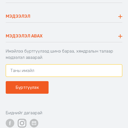
Ажлын байр
Майхан
Ажиллах арга барил
Сүүдрэвч
МЭДЭЭЛЭЛ
Блог
Аяны ширээ
Түгээмэл асуулт
Хийлдэг гудас
Буцаалтын журам
МЭДЭЭЛЭЛ АВАХ
Аяны түшлэгтэй сандал
Захиалга шалгах
Хамтран ажиллах
Имэйлээ бүртгүүлээд шинэ бараа, хямдралын талаар
Холбоо барих
мэдээлэл аваарай.
Бүртгүүлэх
Биднийг дагаарай