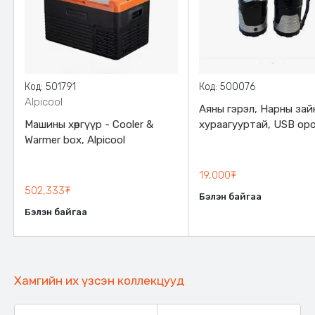
Код: 501791
Код: 500076
Alpicool
Аяны гэрэл, Нарны зай
Машины хөргүүр - Cooler &
хураагууртай, USB оро
Warmer box, Alpicool
220V - оор цэнэглэгдэ
19,000₮
502,333₮
Бэлэн байгаа
Бэлэн байгаа
Хамгийн их үзсэн коллекцууд