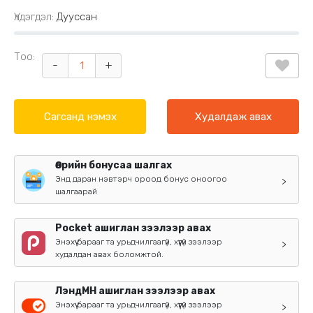
Үлдэгдэл:
Дууссан
Тоо:
-
+
Сагсанд нэмэх
Худалдаж авах
Өөрийн бонусаа шалгах
Энд даран нэвтэрч ороод бонус оноогоо
>
шалгаарай
Pocket ашиглан зээлээр авах
Энэхүү барааг та урьдчилгаагүй, хүүгүй зээлээр
>
худалдан авах боломжтой.
ЛэндМН ашиглан зээлээр авах
Энэхүү барааг та урьдчилгаагүй, хүүгүй зээлээр
>