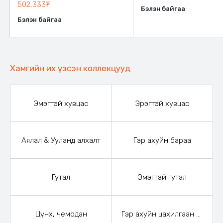
502,333₮
Бэлэн байгаа
Бэлэн байгаа
Хамгийн их үзсэн коллекцууд
Эмэгтэй хувцас
Эрэгтэй хувцас
Аялал & Ууланд алхалт
Гэр ахуйн бараа
Гутал
Эмэгтэй гутал
Цүнх, чемодан
Гэр ахуйн цахилгаан бараа