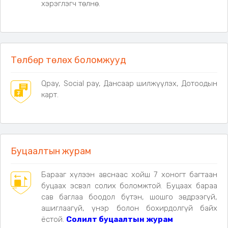
хэрэглэгч төлнө.
Төлбөр төлөх боломжууд
Qpay, Social pay, Дансаар шилжүүлэх, Дотоодын
карт.
Буцаалтын журам
Барааг хүлээн авснаас хойш 7 хоногт багтаан
буцаах эсвэл солих боломжтой. Буцаах бараа
сав баглаа боодол бүтэн, шошго эвдрээгүй,
ашиглаагүй, үнэр болон бохирдолгүй байх
ёстой.
Солилт буцаалтын журам