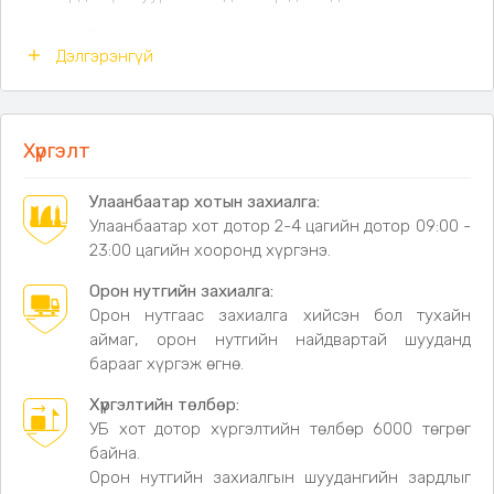
540 литр хүртэлх
багтаамж сайтай
Дэлгэрэнгүй
Усны хамгаалалттай зузаан брезентэн
материалтай
Майхан, унтлагын уут, хувцас, аяллын хэрэгслийг
багтаах боломжтой
Хүргэлт
Бат бөх бүч, түгжээтэй тул хөдөлгөөнгүй
найдвартай бэхлэгдэнэ
Улаанбаатар хотын захиалга:
Бороо, тоос шороо, нарны туяанаас хамгаална
Улаанбаатар хот дотор 2-4 цагийн дотор 09:00 -
Ашиглаагүй үед эвхэж хадгалахад зай бага эзэлнэ,
23:00 цагийн хооронд хүргэнэ.
гадуураа цүнхтэй
Ачааны мөргүй машинд бэхлэх 6 ширхэг бүч, цоож
Орон нутгийн захиалга:
дагалдана
Орон нутгаас захиалга хийсэн бол тухайн
аймаг, орон нутгийн найдвартай шууданд
Хэмжээ:
120 × 100 × 45 см
барааг хүргэж өгнө.
Багтаамж:
540 литр
Материал:
зузаан брезент
Хүргэлтийн төлбөр:
Өнгө:
Хар / Хөх саарал
УБ хот дотор хүргэлтийн төлбөр 6000 төгрөг
байна.
Орон нутгийн захиалгын шуудангийн зардлыг