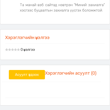
Та манай вэб сайтад нэвтрэн "Миний захиалга"
хэсгээс буцаалтын захиалга үүсгэх боломжтой.
Хэрэглэгчийн үнэлгээ
0 үнэлгээ
Хэрэглэгчийн асуулт (0)
Асуулт үлдээх