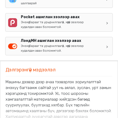
шалгаарай
Pocket ашиглан зээлээр авах
Энэхүү барааг та урьдчилгаагүй, хүүгүй зээлээр
>
худалдан авах боломжтой.
ЛэндМН ашиглан зээлээр авах
Энэхүү барааг та урьдчилгаагүй, хүүгүй зээлээр
>
худалдан авах боломжтой.
Дэлгэрэнгүй мэдээлэл
Машины дээвэр дээр ачаа тээвэрлэх зориулалттай
энэхүү багтаамж сайтай уут нь аялал, зуслан, урт замын
хэрэгцээнд тохиромжтой. Ус, тоос шорооны
хамгаалалттай материалаар хийгдсэн бөгөөд
суурилуулах, буулгахад хялбар. Бүх төрлийн
автомашинд хаалганы бүч, дэгээгээр бэхлэх боломжтой.
Халтирдаггүй зуурагчтай дэвсгэр дагалдана.