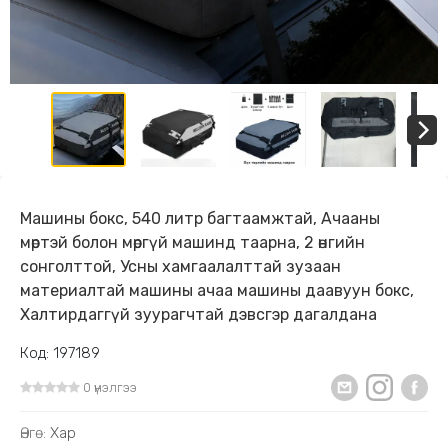
Машины бoкс, 540 литр багтаамжтай, Ачааны
мөртэй болон мөргүй машинд таарна, 2 өнгийн
сонголттой, Усны хамгаалалттай зузаан
материалтай машины ачаа машины даавуун бокс,
Халтирдаггүй зуурагчтай дэвсгэр дагалдана
Код: 197189
0 үнэлгээ
Өнгө:
Хар