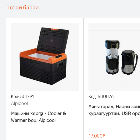
Төстэй бараа
Код: 501791
Код: 500076
Alpicool
Аяны гэрэл, Нарны зай
Машины хөргүүр - Cooler &
хураагууртай, USB оро
Warmer box, Alpicool
220V - оор цэнэглэгдэ
19,000₮