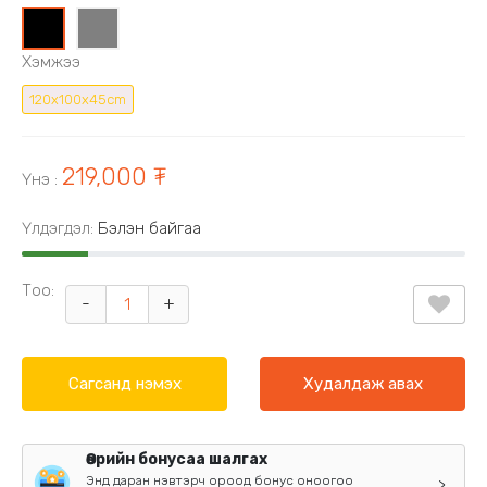
0
1
Хэмжээ
120x100x45cm
219,000 ₮
Үнэ
:
Үлдэгдэл:
Бэлэн байгаа
Тоо:
-
+
Сагсанд нэмэх
Худалдаж авах
Өөрийн бонусаа шалгах
Энд даран нэвтэрч ороод бонус оноогоо
>