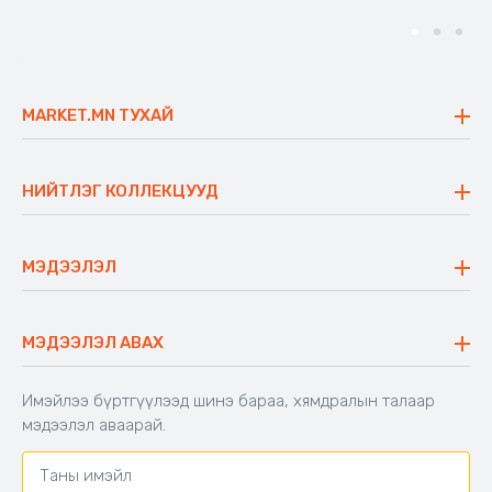
MARKET.MN ТУХАЙ
Бидний тухай
Үнэт зүйлс
НИЙТЛЭГ КОЛЛЕКЦУУД
Ажлын байр
Майхан
Ажиллах арга барил
Сүүдрэвч
МЭДЭЭЛЭЛ
Блог
Аяны ширээ
Түгээмэл асуулт
Хийлдэг гудас
Буцаалтын журам
МЭДЭЭЛЭЛ АВАХ
Аяны түшлэгтэй сандал
Захиалга шалгах
Хамтран ажиллах
Имэйлээ бүртгүүлээд шинэ бараа, хямдралын талаар
Холбоо барих
мэдээлэл аваарай.