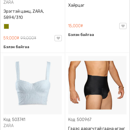
ZARA
Хайрцаг
Эрэгтэй цамц, ZARA,
5894/310
15,000₮
Олив
ногоон
Бэлэн байгаа
59,000₮
99,000₮
Бэлэн байгаа
Код: 503741
Код: 500967
ZARA
Гэдэс дарагчтай гадна өгзөг