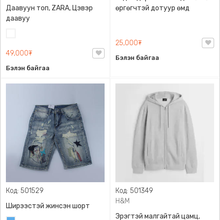
Даавуун топ, ZARA, Цэвэр
өргөгчтэй дотуур өмд
даавуу
Цагаан
25,000₮
49,000₮
Бэлэн байгаа
Бэлэн байгаа
Код: 501529
Код: 501349
H&M
Ширээстэй жинсэн шорт
Эрэгтэй малгайтай цамц,