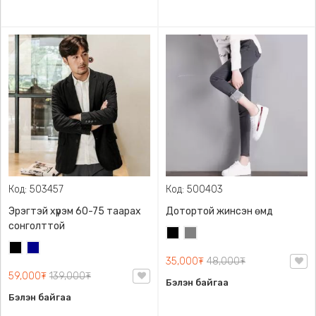
Код: 503457
Код: 500403
Эрэгтэй хүрэм 60-75 таарах
Дотортой жинсэн өмд
сонголттой
Хар
Саарал
Хар
Хөх
35,000₮
48,000₮
59,000₮
139,000₮
Бэлэн байгаа
Бэлэн байгаа