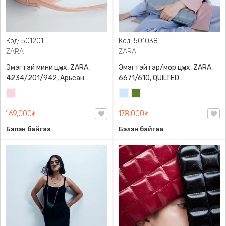
Код: 501201
Код: 501038
ZARA
ZARA
Эмэгтэй мини цүнх, ZARA,
Эмэгтэй гар/мөр цүнх, ZARA,
4234/201/942, Арьсан
6671/610, QUILTED
материалтай, LIMITED EDITION
CROSSBODY BAG WITH HANDLE
Усан
Усан
Цэргийн
OVAL LEATHER HANDBAG TRF
ягаан
цэнхэр
ногоон
169,000₮
178,000₮
Бэлэн байгаа
Бэлэн байгаа