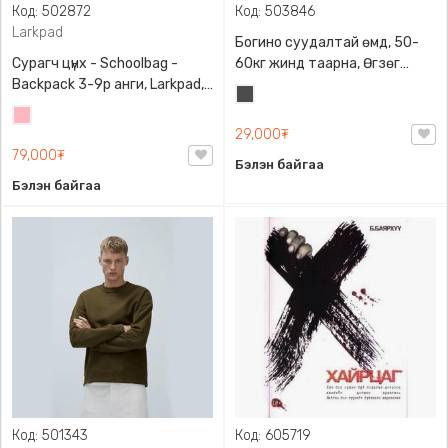
Код: 502872
Код: 503846
Larkpad
Богино суудалтай өмд, 50-
Сурагч цүнх - Schoolbag -
60кг жинд таарна, Өгзөг
Backpack 3-9р анги, Larkpad,
өргөгчтэй
Хар
9009-10128, Цацруулагчтай,
Цайвар
саарал
Олон тасалгаатай
29,000₮
ягаан
79,000₮
Бэлэн байгаа
Бэлэн байгаа
Код: 501343
Код: 605719