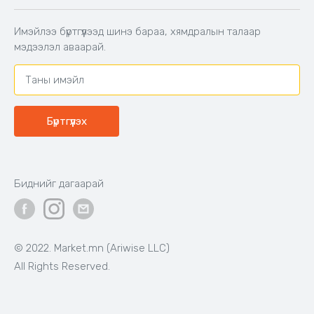
Код: 603671
Код: 502828
Шекспирийн сонгодог
Хүүхдийн унтлагын хос
зохиолууд
Цагаан
Цайвар
Тоорын
ягаан
шаргал
39,000₮
16,900₮
Бэлэн байгаа
Бэлэн байгаа
Код: 500650
Код: 503991
BIG TREE
Аяны эвхэгддэг 4-н
сандалтай ширээ
Өсгийтэй гутал - Ankle boots,
BIG TREE, Өргөн, нарийн 2
төрлийн өсгийтэй
Хар
89,000₮