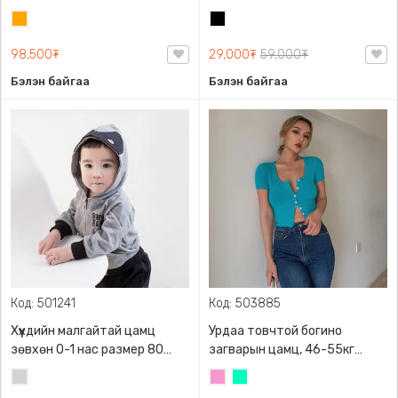
sleeve t-shirt, 40-60кг жинд
жинд таарна, ZARA,
Улбар
Хар
таарна, ZARA, 8779/458/615,
0962/642/800, Задгай
шар
Урт ханцуйтай
энгэртэй, Урт ханцуйтай,
98,500₮
29,000₮
59,000₮
Богино
Бэлэн байгаа
Бэлэн байгаа
Код: 501241
Код: 503885
Хүүхдийн малгайтай цамц
Урдаа товчтой богино
зөвхөн 0-1 нас размер 80
загварын цамц, 46-55кг
сонголттой
жинд таарна
Цайвар
Бүдэг
Номин
саарал
ягаан
ногоон