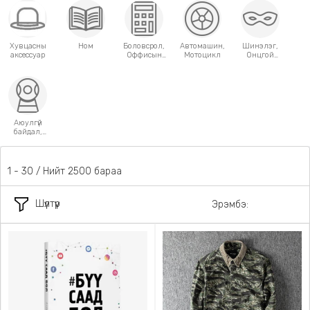
Хувцасны
Ном
Боловсрол,
Автомашин,
Шинэлэг,
аксессуар
Оффисын
Мотоцикл
Онцгой
хэрэгсэл
хэрэглээний
зүйлс
Аюулгүй
байдал,
Хамгаалалт
31 - 60 / Нийт 2500 бараа
Шүүлтүүр
Эрэмбэ: