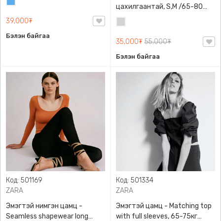
Жинсэн
цахилгаантай, S,M /65-80
цэнхэр
кг/, H&M, 0852614006,
39,000₮
Цайвар
Даавуу
саарал
Бэлэн байгаа
35,000₮
55,000₮
Бэлэн байгаа
Код: 501169
Код: 501334
ZARA
ZARA
Эмэгтэй нимгэн цамц -
Эмэгтэй цамц - Matching top
Seamless shapewear long
with full sleeves, 65-75кг