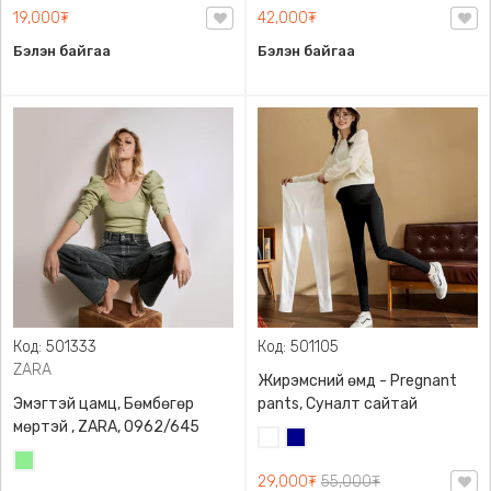
19,000₮
42,000₮
Бэлэн байгаа
Бэлэн байгаа
Код: 501333
Код: 501105
ZARA
Жирэмсний өмд - Pregnant
Эмэгтэй цамц, Бөмбөгөр
pants, Суналт сайтай
мөртэй , ZARA, 0962/645
Цагаан
Хөх
Цайвар
29,000₮
55,000₮
ногоон