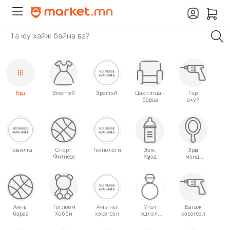
Бүгд
Эмэгтэй
Эрэгтэй
Цахилгаан
Гэр
бараа
ахуй
Тавилга
Спорт,
Технологи
Ээж,
Эрүүл
Фитнесс
Хүүхэд
мэнд,
Гоо
сайхан
Аяны
Тоглоом
Амьтны
Үнэт
Багаж
бараа
Хобби
хэрэгсэл
эдлэл,
хэрэгсэл
аксессуар