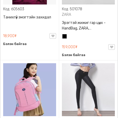
Код: 605603
Код: 501078
ZARA
Танихгүй эмэгтэйн захидал
Эрэгтэй жижиг гар цүнх -
HandBag, ZARA,
3720/005/040, PU арьс
18,900₮
Хар
Бэлэн байгаа
159,000₮
Бэлэн байгаа