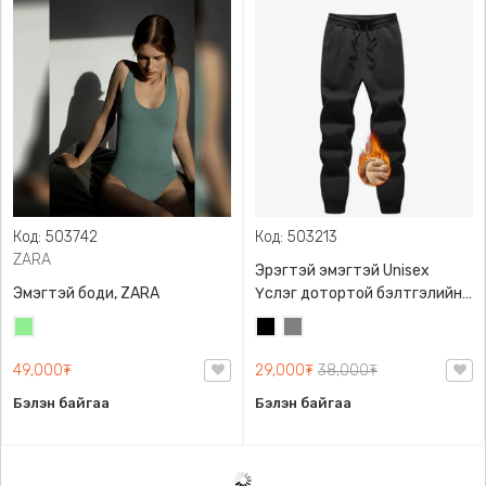
Код: 503742
Код: 503213
ZARA
Эрэгтэй эмэгтэй Unisex
Эмэгтэй боди, ZARA
Үслэг дотортой бэлтгэлийн
өмд,
Цайвар
Хар
Саарал
ногоон
49,000₮
29,000₮
38,000₮
Бэлэн байгаа
Бэлэн байгаа