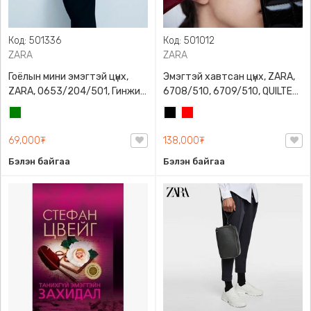
Код: 501336
Код: 501012
ZARA
ZARA
Гоёлын мини эмэгтэй цүнх,
Эмэгтэй хавтсан цүнх, ZARA,
ZARA, 0653/204/501, Гинжин
6708/510, 6709/510, QUILTED
оосортой, Дотроо тольтой
CLUTCH BAGDETAILS, Лакан,
Ногоон
Хар
Улаан
Гинжин оосортой
69,000₮
138,000₮
Бэлэн байгаа
Бэлэн байгаа