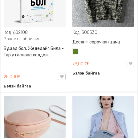
Код: 602108
Код: 500530
Эрдэмт Паблишинг
Десант сорочкан цамц
Бүү саад бол, Жедедайя Била -
Цэргийн
Гар утаснаас холдож
ногоон
амьдралаа эргүүлэн авсан
79,000₮
минь, Эрдэмт Паблишинг,
Бэлэн байгаа
9789919235192
25,000₮
Бэлэн байгаа