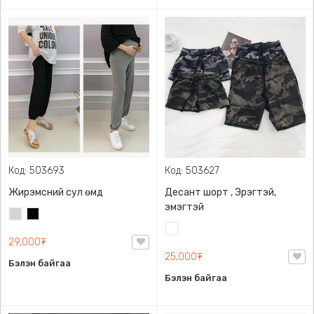
Код: 503693
Код: 503627
Жирэмсний сул өмд
Десант шорт , Эрэгтэй,
эмэгтэй
Цайвар
Хар
саарал
Цайвар
29,000₮
десант
25,000₮
Бэлэн байгаа
Бэлэн байгаа