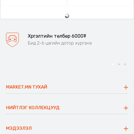
Код: 504044
Код: 501089
Өргөн загвартай футболка
Корсет, Галбирыг тодотгоно,
Muscle Fit T-shirt
Чийг татахгүй
Цэнхэр
Улбар
Биений
Хар
шар
өнгө
36,000₮
19,000₮
/
Бэйж/
Бэлэн байгаа
Бэлэн байгаа
Код: 503886
Код: 503403
Зөрүү энгэртэй топ, 45-60кг
Малгайтай богино загварын
жинд таарна
цамц
Цайвар
Цагаан
Хар
Усан
саарал
ягаан