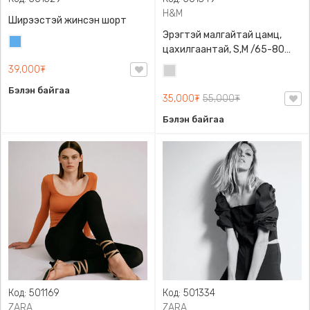
H&M
Ширээстэй жинсэн шорт
Эрэгтэй малгайтай цамц,
Жинсэн
цахилгаантай, S,M /65-80
цэнхэр
кг/, H&M, 0852614006,
39,000₮
Цайвар
Даавуу
саарал
Бэлэн байгаа
35,000₮
55,000₮
Бэлэн байгаа
Код: 501169
Код: 501334
ZARA
ZARA