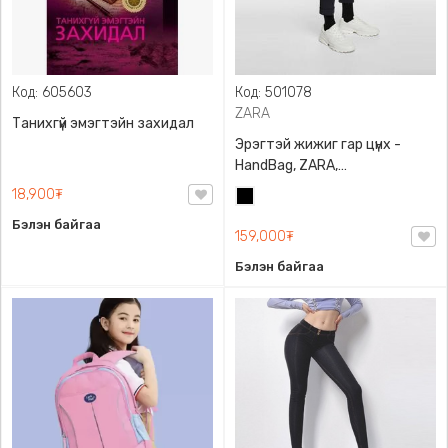
Код: 605603
Код: 501078
ZARA
Танихгүй эмэгтэйн захидал
Эрэгтэй жижиг гар цүнх -
HandBag, ZARA,
3720/005/040, PU арьс
18,900₮
Хар
Бэлэн байгаа
159,000₮
Бэлэн байгаа