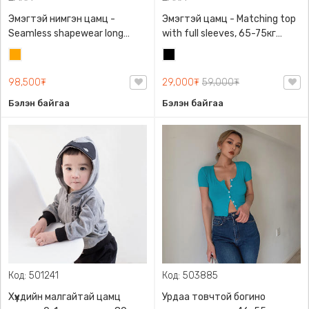
Эмэгтэй нимгэн цамц -
Эмэгтэй цамц - Matching top
Seamless shapewear long
with full sleeves, 65-75кг
sleeve t-shirt, 40-60кг жинд
жинд таарна, ZARA,
Улбар
Хар
таарна, ZARA, 8779/458/615,
0962/642/800, Задгай
шар
Урт ханцуйтай
энгэртэй, Урт ханцуйтай,
98,500₮
29,000₮
59,000₮
Богино
Бэлэн байгаа
Бэлэн байгаа
Код: 501241
Код: 503885
Хүүхдийн малгайтай цамц
Урдаа товчтой богино