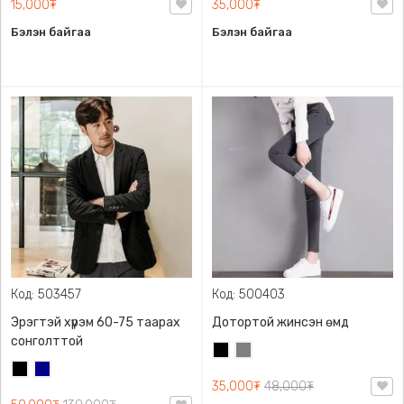
15,000₮
35,000₮
Бэлэн байгаа
Бэлэн байгаа
Код: 503457
Код: 500403
Эрэгтэй хүрэм 60-75 таарах
Дотортой жинсэн өмд
сонголттой
Хар
Саарал
Хар
Хөх
35,000₮
48,000₮