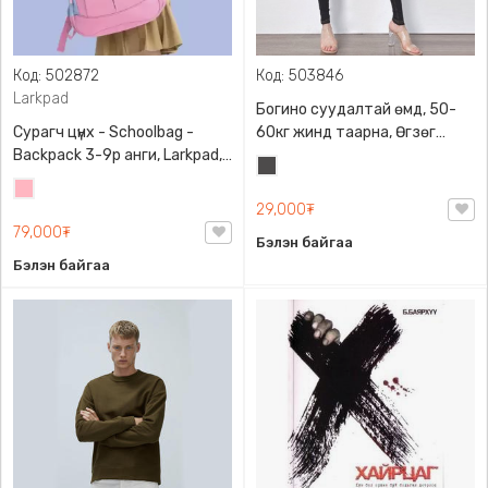
Код: 502872
Код: 503846
Larkpad
Богино суудалтай өмд, 50-
Сурагч цүнх - Schoolbag -
60кг жинд таарна, Өгзөг
Backpack 3-9р анги, Larkpad,
өргөгчтэй
Хар
9009-10128, Цацруулагчтай,
Цайвар
саарал
Олон тасалгаатай
29,000₮
ягаан
79,000₮
Бэлэн байгаа
Бэлэн байгаа