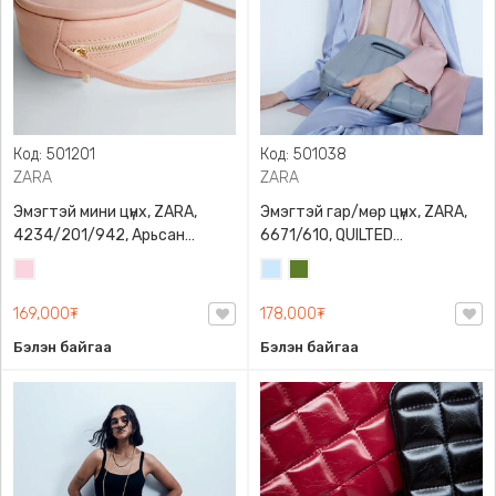
Код: 501201
Код: 501038
ZARA
ZARA
Эмэгтэй мини цүнх, ZARA,
Эмэгтэй гар/мөр цүнх, ZARA,
4234/201/942, Арьсан
6671/610, QUILTED
материалтай, LIMITED EDITION
CROSSBODY BAG WITH HANDLE
Усан
Усан
Цэргийн
OVAL LEATHER HANDBAG TRF
ягаан
цэнхэр
ногоон
169,000₮
178,000₮
Бэлэн байгаа
Бэлэн байгаа