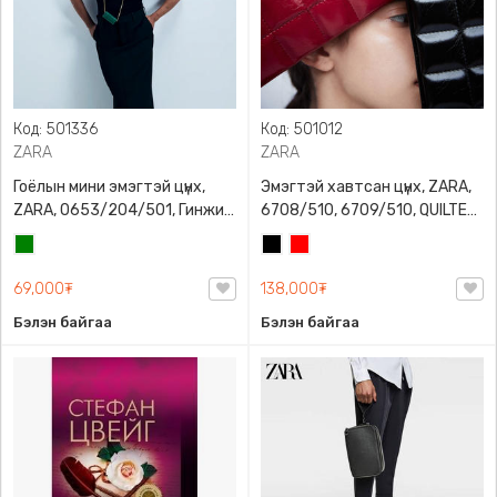
Код: 501336
Код: 501012
ZARA
ZARA
Гоёлын мини эмэгтэй цүнх,
Эмэгтэй хавтсан цүнх, ZARA,
ZARA, 0653/204/501, Гинжин
6708/510, 6709/510, QUILTED
оосортой, Дотроо тольтой
CLUTCH BAGDETAILS, Лакан,
Ногоон
Хар
Улаан
Гинжин оосортой
69,000₮
138,000₮
Бэлэн байгаа
Бэлэн байгаа