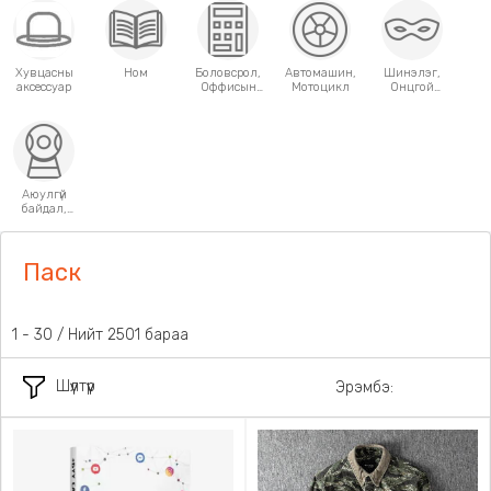
Хувцасны
Ном
Боловсрол,
Автомашин,
Шинэлэг,
аксессуар
Оффисын
Мотоцикл
Онцгой
хэрэгсэл
хэрэглээний
зүйлс
Аюулгүй
байдал,
Хамгаалалт
Паск
31 - 60 / Нийт 2501 бараа
Шүүлтүүр
Эрэмбэ: