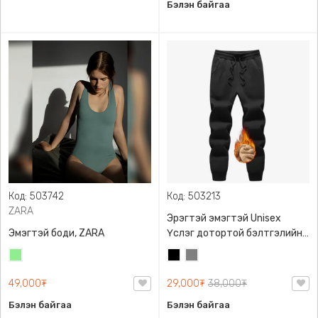
Бэлэн байгаа
Код: 503742
Код: 503213
ZARA
Эрэгтэй эмэгтэй Unisex
Эмэгтэй боди, ZARA
Үслэг дотортой бэлтгэлийн
өмд,
Цайвар
Хар
Саарал
ногоон
49,000₮
29,000₮
38,000₮
Бэлэн байгаа
Бэлэн байгаа