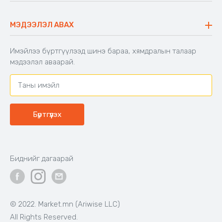
40,000₮
33,000₮
Бэлэн байгаа
Бэлэн байгаа
Код: 603671
Код: 502828
Шекспирийн сонгодог
Хүүхдийн унтлагын хос
зохиолууд
Цагаан
Цайвар
Тоорын
ягаан
шаргал
39,000₮
16,900₮
Бэлэн байгаа
Бэлэн байгаа
Код: 500650
Код: 503991
BIG TREE
Аяны эвхэгддэг 4-н
сандалтай ширээ
Өсгийтэй гутал - Ankle boots,
BIG TREE, Өргөн, нарийн 2