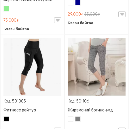
Цагаан
Хөх
Цайвар
29,000₮
55,000₮
ногоон
75,000₮
Бэлэн байгаа
Бэлэн байгаа
Код: 501005
Код: 501106
Фитнесс рейтуз
Жирэмсний богино өмд
Хар
Цагаан
Саарал