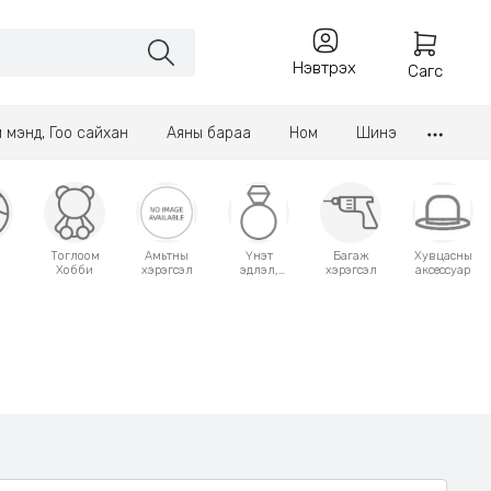
Нэвтрэх
Сагс
үл мэнд, Гоо сайхан
Аяны бараа
Ном
Шинэ
Тоглоом
Амьтны
Үнэт
Багаж
Хувцасны
Хобби
хэрэгсэл
эдлэл,
хэрэгсэл
аксессуар
аксессуар