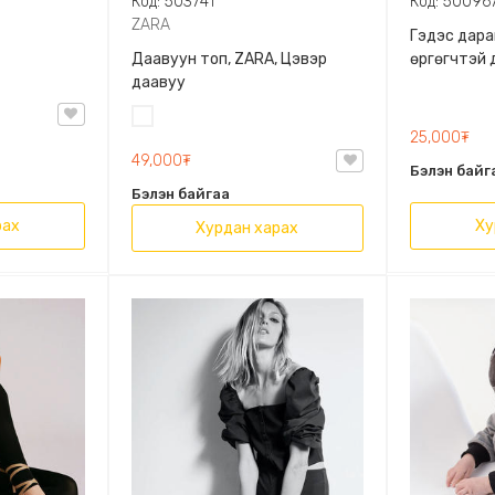
Код: 503741
Код: 50096
ZARA
Гэдэс дара
Даавуун топ, ZARA, Цэвэр
өргөгчтэй 
даавуу
Цагаан
25,000₮
49,000₮
Бэлэн байг
Бэлэн байгаа
рах
Ху
Хурдан харах