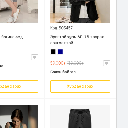
Код: 503457
 богино өмд
Эрэгтэй хүрэм 60-75 таарах
сонголттой
Хар
Хөх
59,000₮
139,000₮
аа
Бэлэн байгаа
рдан харах
Хурдан харах