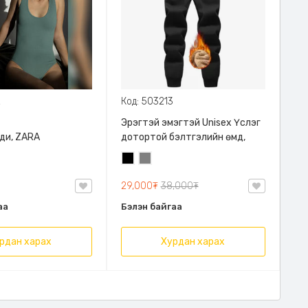
2
Код: 503213
Эрэгтэй эмэгтэй Unisex Үслэг
ди, ZARA
дотортой бэлтгэлийн өмд,
Хар
Саарал
29,000₮
38,000₮
аа
Бэлэн байгаа
рдан харах
Хурдан харах