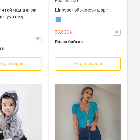
7
Код: 501529
гчтай гадна өгзөг
Ширээстэй жинсэн шорт
дотуур өмд
Жинсэн
цэнхэр
39,000₮
Бэлэн байгаа
аа
рдан харах
Хурдан харах