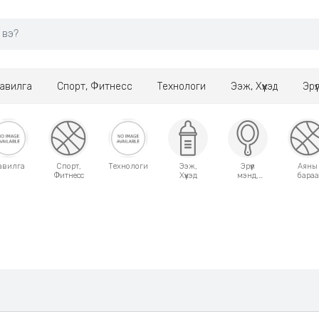
авилга
Спорт, Фитнесс
Технологи
Ээж, Хүүхэд
Эрү
авилга
Спорт,
Технологи
Ээж,
Эрүүл
Аяны
Фитнесс
Хүүхэд
мэнд,
бараа
Гоо
сайхан