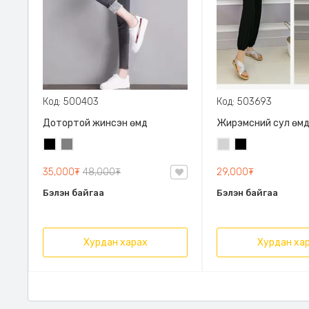
Код: 500403
Код: 503693
Дотортой жинсэн өмд
Жирэмсний сул өм
Хар
Саарал
Цайвар
Хар
саарал
35,000₮
48,000₮
29,000₮
Бэлэн байгаа
Бэлэн байгаа
Хурдан харах
Хурдан ха