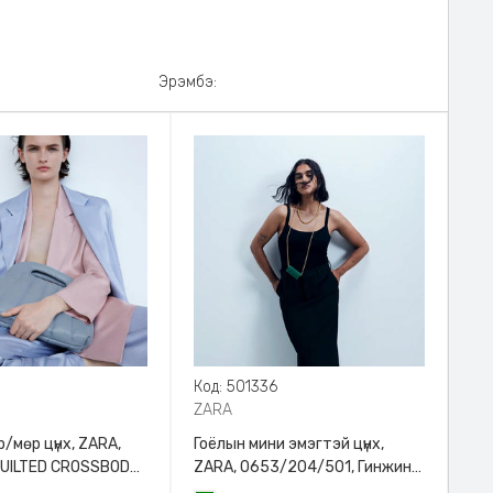
Эрэмбэ:
8
Код: 501336
ZARA
/мөр цүнх, ZARA,
Гоёлын мини эмэгтэй цүнх,
QUILTED CROSSBODY
ZARA, 0653/204/501, Гинжин
HANDLE
оосортой, Дотроо тольтой