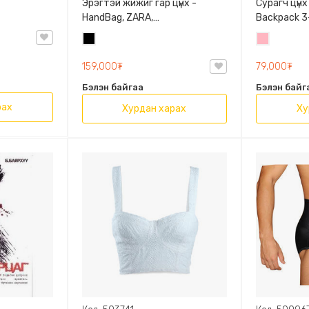
Эрэгтэй жижиг гар цүнх -
Сурагч цүнх
HandBag, ZARA,
Backpack 3-
3720/005/040, PU арьс
9009-10128
Хар
Цайвар
Олон таса
ягаан
159,000₮
79,000₮
Бэлэн байгаа
Бэлэн байг
рах
Хурдан харах
Ху