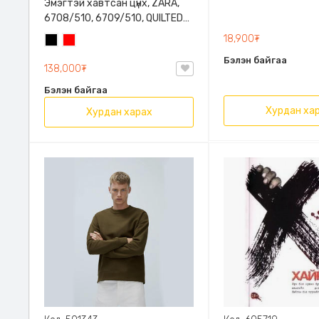
Эмэгтэй хавтсан цүнх, ZARA,
6708/510, 6709/510, QUILTED
CLUTCH BAGDETAILS, Лакан,
18,900₮
Хар
Улаан
Гинжин оосортой
Бэлэн байгаа
138,000₮
Бэлэн байгаа
Хурдан ха
Хурдан харах