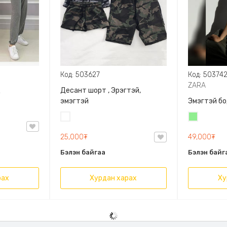
Код: 503627
Код: 50374
ZARA
д
Десант шорт , Эрэгтэй,
эмэгтэй
Эмэгтэй бо
Цайвар
Цайвар
десант
ногоон
25,000₮
49,000₮
Бэлэн байгаа
Бэлэн байг
рах
Хурдан харах
Ху