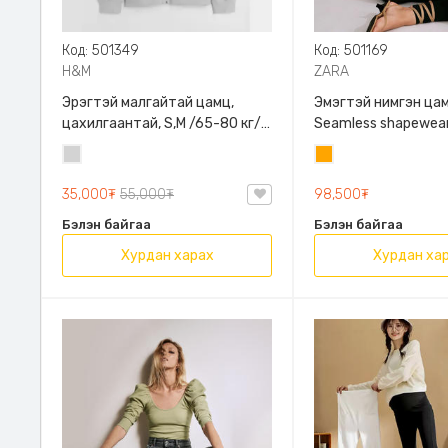
Код: 501349
Код: 501169
H&M
ZARA
Эрэгтэй малгайтай цамц,
Эмэгтэй нимгэн цам
цахилгаантай, S,M /65-80 кг/,
Seamless shapewear
H&M, 0852614006, Даавуу
sleeve t-shirt, 40-
Цайвар
Улбар
таарна, ZARA, 8779
саарал
шар
Урт ханцуйтай
35,000₮
55,000₮
98,500₮
Бэлэн байгаа
Бэлэн байгаа
Хурдан харах
Хурдан ха