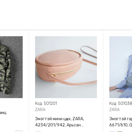
Код: 501201
Код: 50103
ZARA
ZARA
амц
Эмэгтэй мини цүнх, ZARA,
Эмэгтэй гар
4234/201/942, Арьсан
6671/610, 
материалтай, LIMITED EDITION
BAG WITH 