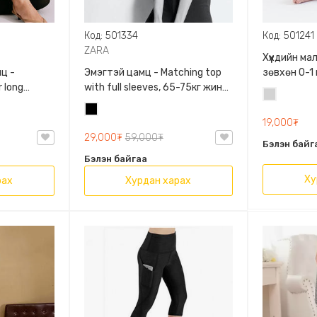
Код: 501334
Код: 501241
ZARA
Хүүхдийн м
ц -
Эмэгтэй цамц - Matching top
зөвхөн 0-1
 long
with full sleeves, 65-75кг жинд
сонголтто
Цайвар
60кг жинд
таарна, ZARA, 0962/642/800,
Хар
саарал
/458/615,
Задгай энгэртэй, Урт
19,000₮
ханцуйтай, Богино
29,000₮
59,000₮
Бэлэн байг
Бэлэн байгаа
Ху
рах
Хурдан харах