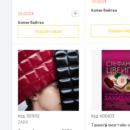
79,000₮
Эрдэмт Паблишинг,
Бэлэн байгаа
9789919235192
25,000₮
Бэлэн байгаа
Хурдан ха
Хурдан харах
Код: 501012
Код: 605603
ZARA
Танихгүй эмэгтэйн 