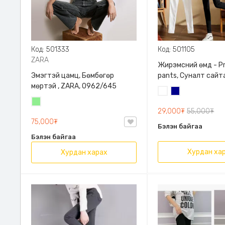
Код: 501333
Код: 501105
ZARA
Жирэмсний өмд - P
Эмэгтэй цамц, Бөмбөгөр
pants, Суналт сайт
мөртэй , ZARA, 0962/645
Цагаан
Хөх
Цайвар
29,000₮
55,000₮
ногоон
75,000₮
Бэлэн байгаа
Бэлэн байгаа
Хурдан ха
Хурдан харах