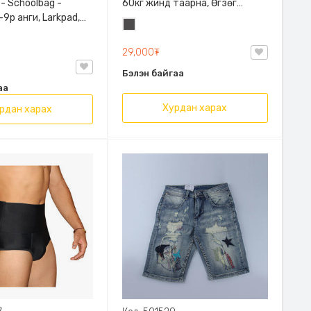
 - Schoolbag -
60кг жинд таарна, Өгзөг
9р анги, Larkpad,
өргөгчтэй
Хар
, Цацруулагчтай,
саарал
лгаатай
29,000₮
Бэлэн байгаа
аа
Хурдан харах
рдан харах