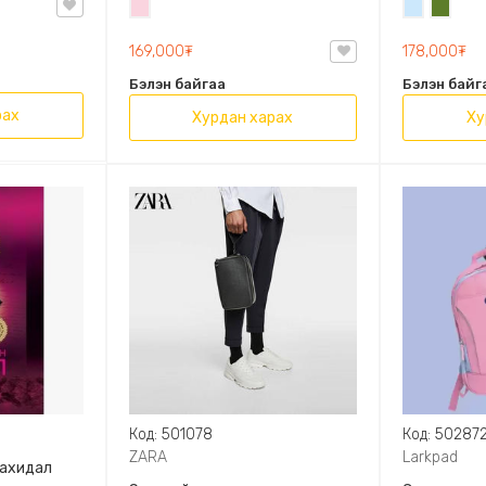
Усан
Усан
Цэргий
OVAL LEATHER HANDBAG TRF
ягаан
цэнхэр
ногоон
169,000₮
178,000₮
Бэлэн байгаа
Бэлэн байг
рах
Хурдан харах
Ху
Код: 501078
Код: 50287
ZARA
Larkpad
захидал