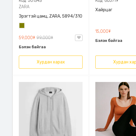
Код: 501343
Код: 605719
ZARA
Хайрцаг
Эрэгтэй цамц, ZARA, 5894/310
Олив
15,000₮
ногоон
59,000₮
99,000₮
Бэлэн байгаа
Бэлэн байгаа
Хурдан харах
Хурдан ха