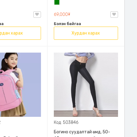
н
Ногоон
69,000₮
аа
Бэлэн байгаа
рдан харах
Хурдан харах
2
Код: 503846
Богино суудалтай өмд, 50-