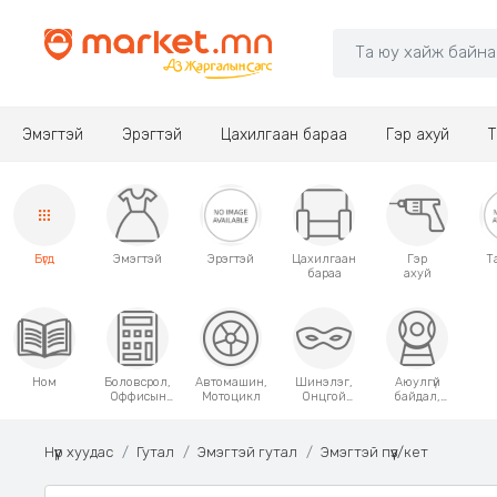
Эмэгтэй
Эрэгтэй
Цахилгаан бараа
Гэр ахуй
Т
Бүгд
Эмэгтэй
Эрэгтэй
Цахилгаан
Гэр
Т
бараа
ахуй
Ном
Боловсрол,
Автомашин,
Шинэлэг,
Аюулгүй
Оффисын
Мотоцикл
Онцгой
байдал,
хэрэгсэл
хэрэглээний
Хамгаалалт
зүйлс
Нүүр хуудас
Гутал
Эмэгтэй гутал
Эмэгтэй пүүз/кет