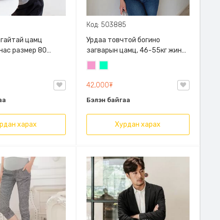
Код: 503885
алгайтай цамц
Урдаа товчтой богино
 нас размер 80
загварын цамц, 46-55кг жинд
й
таарна
Бүдэг
Номин
ягаан
ногоон
42,000₮
аа
Бэлэн байгаа
рдан харах
Хурдан харах