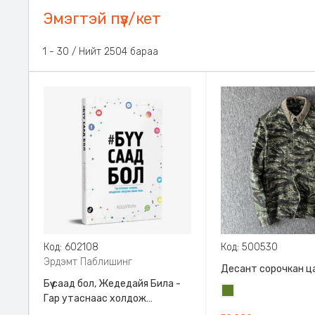
Эмэгтэй пүүз/кет
31 - 60 / Нийт 2504 бараа
Код: 602108
Код: 500530
Эрдэмт Паблишинг
Десант сорочкан ц
Бүү саад бол, Жедедайя Била -
Цэргийн
Гар утаснаас холдож
ногоон
амьдралаа эргүүлэн авсан минь,