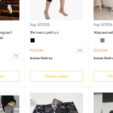
Код: 501005
Код: 501106
regnant
Фитнесс рейтуз
Жирэмсний
ай
Хар
Цагаан
Саарал
15,000₮
35,000₮
Бэлэн байгаа
Бэлэн байг
рах
Хурдан харах
Ху