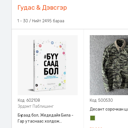
Гудас & Дэвсгэр
1 - 30 / Нийт 2495 бараа
Код: 602108
Код: 500530
Эрдэмт Паблишинг
Десант сорочкан ц
Бүү саад бол, Жедедайя Била -
Цэргийн
Гар утаснаас холдож
ногоон
амьдралаа эргүүлэн авсан минь,