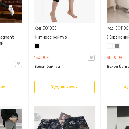
Код: 501005
Код: 501106
regnant
Фитнесс рейтуз
Жирэмсний
ай
Хар
Цагаан
Саарал
15,000₮
35,000₮
Бэлэн байгаа
Бэлэн байг
рах
Хурдан харах
Ху