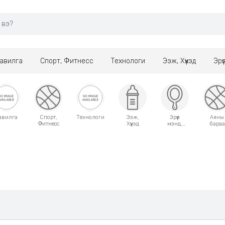
авилга
Спорт, Фитнесс
Технологи
Ээж, Хүүхэд
Эрү
авилга
Спорт,
Технологи
Ээж,
Эрүүл
Аяны
Фитнесс
Хүүхэд
мэнд,
бараа
Гоо
сайхан