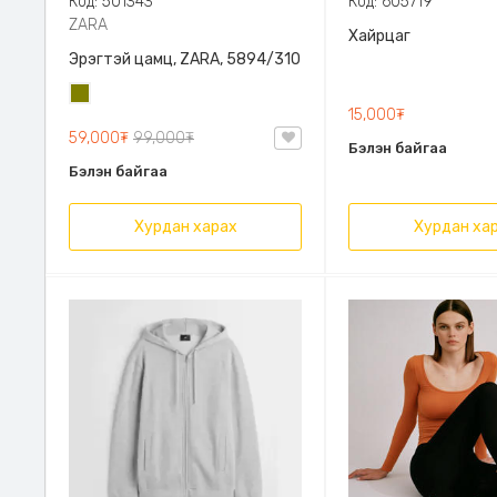
Код: 501343
Код: 605719
ZARA
Хайрцаг
Эрэгтэй цамц, ZARA, 5894/310
Олив
15,000₮
ногоон
59,000₮
99,000₮
Бэлэн байгаа
Бэлэн байгаа
Хурдан харах
Хурдан ха