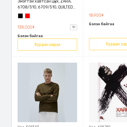
Эмэгтэй хавтсан цүнх, ZARA,
6708/510, 6709/510, QUILTED
CLUTCH BAGDETAILS, Лакан,
18,900₮
Хар
Улаан
Гинжин оосортой
Бэлэн байгаа
138,000₮
Бэлэн байгаа
Хурдан ха
Хурдан харах