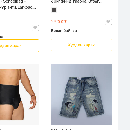
 - Schoolbag -
60кг жинд таарна, Өгзөг
9р анги, Larkpad,
өргөгчтэй
Хар
, Цацруулагчтай,
саарал
лгаатай
29,000₮
Бэлэн байгаа
аа
Хурдан харах
рдан харах