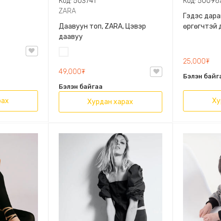
Код: 503741
Код: 50096
ZARA
Гэдэс дара
Даавуун топ, ZARA, Цэвэр
өргөгчтэй 
даавуу
Цагаан
25,000₮
49,000₮
Бэлэн байг
Бэлэн байгаа
рах
Ху
Хурдан харах