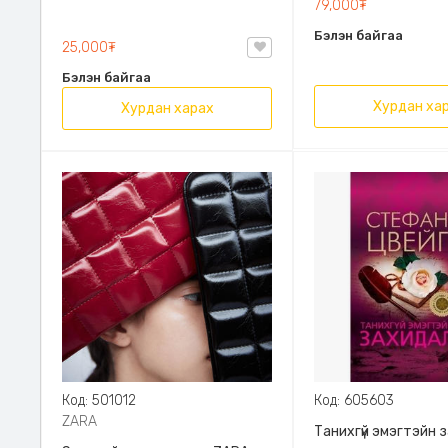
79,000₮
Эрдэмт Паблишинг,
Бэлэн байгаа
9789919235192
25,000₮
Бэлэн байгаа
Хурдан ха
Хурдан харах
Код: 501012
Код: 605603
ZARA
Танихгүй эмэгтэйн 