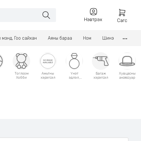
Нэвтрэх
Сагс
үл мэнд, Гоо сайхан
Аяны бараа
Ном
Шинэ
Тоглоом
Амьтны
Үнэт
Багаж
Хувцасны
Хобби
хэрэгсэл
эдлэл,
хэрэгсэл
аксессуар
аксессуар