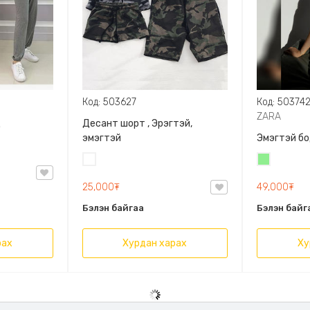
Код: 503627
Код: 50374
ZARA
д
Десант шорт , Эрэгтэй,
эмэгтэй
Эмэгтэй бо
Цайвар
Цайвар
десант
ногоон
25,000₮
49,000₮
Бэлэн байгаа
Бэлэн байг
рах
Хурдан харах
Ху