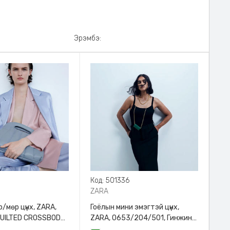
Эрэмбэ:
8
Код: 501336
ZARA
/мөр цүнх, ZARA,
Гоёлын мини эмэгтэй цүнх,
QUILTED CROSSBODY
ZARA, 0653/204/501, Гинжин
HANDLE
оосортой, Дотроо тольтой