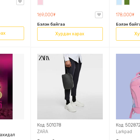
Усан
Усан
Цэргий
OVAL LEATHER HANDBAG TRF
ягаан
цэнхэр
ногоон
169,000₮
178,000₮
Бэлэн байгаа
Бэлэн байг
рах
Хурдан харах
Ху
Код: 501078
Код: 50287
ZARA
Larkpad
захидал