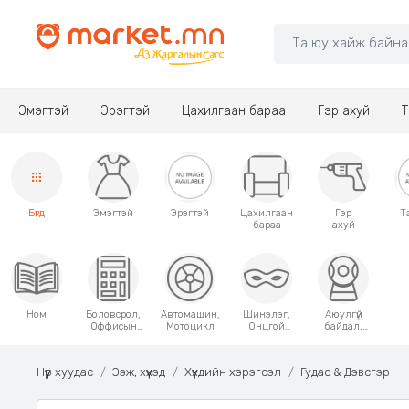
Эмэгтэй
Эрэгтэй
Цахилгаан бараа
Гэр ахуй
Т
Бүгд
Эмэгтэй
Эрэгтэй
Цахилгаан
Гэр
Т
бараа
ахуй
Ном
Боловсрол,
Автомашин,
Шинэлэг,
Аюулгүй
Оффисын
Мотоцикл
Онцгой
байдал,
хэрэгсэл
хэрэглээний
Хамгаалалт
зүйлс
Нүүр хуудас
Ээж, хүүхэд
Хүүхдийн хэрэгсэл
Гудас & Дэвсгэр