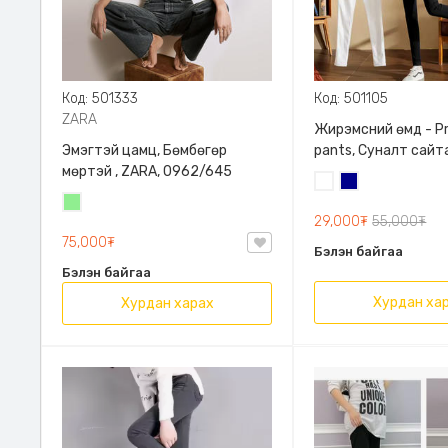
Код: 501333
Код: 501105
ZARA
Жирэмсний өмд - P
Эмэгтэй цамц, Бөмбөгөр
pants, Суналт сайт
мөртэй , ZARA, 0962/645
Цагаан
Хөх
Цайвар
29,000₮
55,000₮
ногоон
75,000₮
Бэлэн байгаа
Бэлэн байгаа
Хурдан ха
Хурдан харах