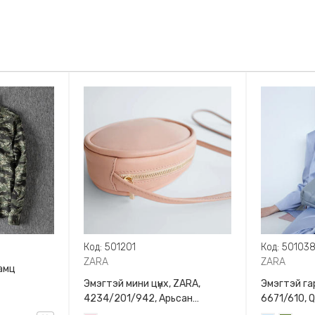
Код: 501201
Код: 50103
ZARA
ZARA
амц
Эмэгтэй мини цүнх, ZARA,
Эмэгтэй гар
4234/201/942, Арьсан
6671/610, 
материалтай, LIMITED EDITION
BAG WITH 