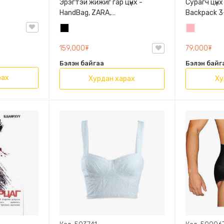
Эрэгтэй жижиг гар цүнх -
Сурагч цүнх
HandBag, ZARA,
Backpack 3-
3720/005/040, PU арьс
9009-10128
Хар
Цайвар
Олон таса
ягаан
159,000₮
79,000₮
Бэлэн байгаа
Бэлэн байг
рах
Хурдан харах
Ху