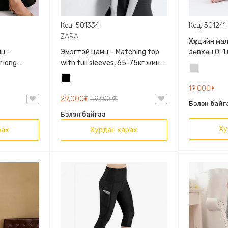
Код: 501334
Код: 501241
ZARA
Хүүхдийн м
ц -
Эмэгтэй цамц - Matching top
зөвхөн 0-1
 long
with full sleeves, 65-75кг жинд
сонголтто
Цайвар
60кг жинд
таарна, ZARA, 0962/642/800,
Хар
саарал
/458/615,
Задгай энгэртэй, Урт
19,000₮
ханцуйтай, Богино
29,000₮
59,000₮
Бэлэн байг
Бэлэн байгаа
Ху
рах
Хурдан харах