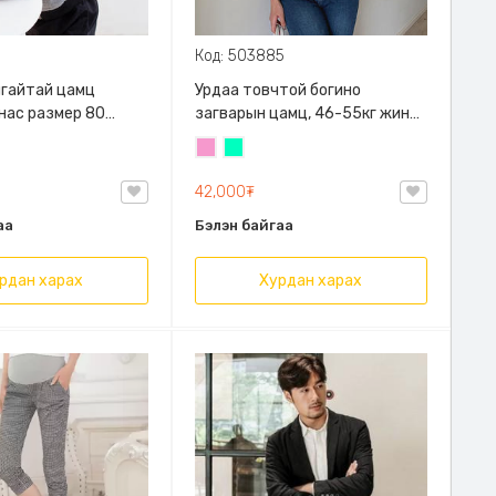
Код: 503885
алгайтай цамц
Урдаа товчтой богино
 нас размер 80
загварын цамц, 46-55кг жинд
й
таарна
Бүдэг
Номин
ягаан
ногоон
42,000₮
аа
Бэлэн байгаа
рдан харах
Хурдан харах