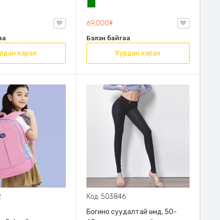
н
Ногоон
69,000₮
аа
Бэлэн байгаа
рдан харах
Хурдан харах
2
Код: 503846
Богино суудалтай өмд, 50-