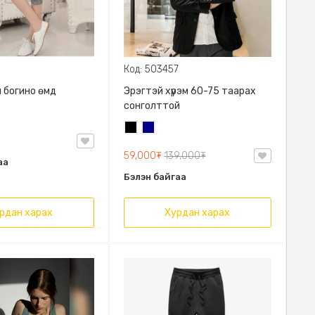
Код: 503457
 богино өмд
Эрэгтэй хүрэм 60-75 таарах
сонголттой
Хар
Хөх
59,000₮
139,000₮
аа
Бэлэн байгаа
рдан харах
Хурдан харах