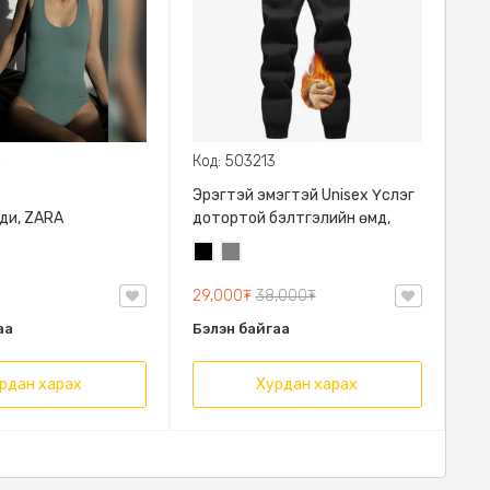
2
Код: 503213
Эрэгтэй эмэгтэй Unisex Үслэг
ди, ZARA
дотортой бэлтгэлийн өмд,
Хар
Саарал
29,000₮
38,000₮
аа
Бэлэн байгаа
рдан харах
Хурдан харах