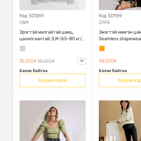
Код: 501349
Код: 501169
H&M
ZARA
Эрэгтэй малгайтай цамц,
Эмэгтэй нимгэн цам
цахилгаантай, S,M /65-80 кг/,
Seamless shapewear
H&M, 0852614006, Даавуу
sleeve t-shirt, 40-
Цайвар
Улбар
таарна, ZARA, 8779
саарал
шар
Урт ханцуйтай
35,000₮
55,000₮
98,500₮
Бэлэн байгаа
Бэлэн байгаа
Хурдан харах
Хурдан ха