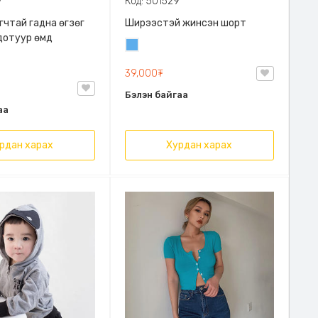
7
Код: 501529
гчтай гадна өгзөг
Ширээстэй жинсэн шорт
дотуур өмд
Жинсэн
цэнхэр
39,000₮
Бэлэн байгаа
аа
рдан харах
Хурдан харах