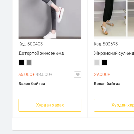
Код: 500403
Код: 503693
Дотортой жинсэн өмд
Жирэмсний сул өм
Хар
Саарал
Цайвар
Хар
саарал
35,000₮
48,000₮
29,000₮
Бэлэн байгаа
Бэлэн байгаа
Хурдан харах
Хурдан ха