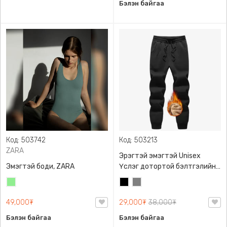
Бэлэн байгаа
Код: 503742
Код: 503213
ZARA
Эрэгтэй эмэгтэй Unisex
Эмэгтэй боди, ZARA
Үслэг дотортой бэлтгэлийн
өмд,
Цайвар
Хар
Саарал
ногоон
49,000₮
29,000₮
38,000₮
Бэлэн байгаа
Бэлэн байгаа