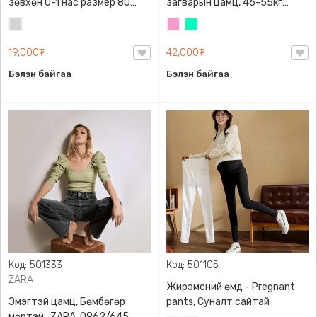
зөвхөн 0-1 нас размер 80
загварын цамц, 46-55кг
сонголттой
жинд таарна
Цайвар
Бүдэг
Номин
саарал
ягаан
ногоон
19,000₮
42,000₮
Бэлэн байгаа
Бэлэн байгаа
Код: 501333
Код: 501105
ZARA
Жирэмсний өмд - Pregnant
Эмэгтэй цамц, Бөмбөгөр
pants, Суналт сайтай
мөртэй , ZARA, 0962/645