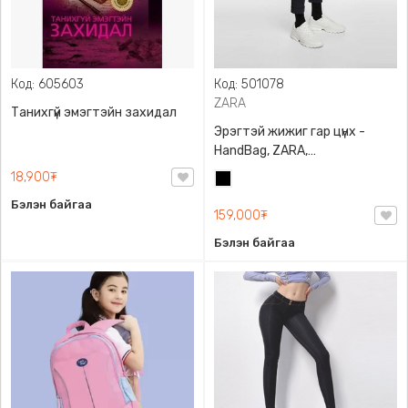
Код: 605603
Код: 501078
ZARA
Танихгүй эмэгтэйн захидал
Эрэгтэй жижиг гар цүнх -
HandBag, ZARA,
3720/005/040, PU арьс
18,900₮
Хар
Бэлэн байгаа
159,000₮
Бэлэн байгаа