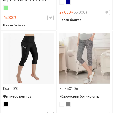
Цагаан
Хөх
Цайвар
29,000₮
55,000₮
ногоон
75,000₮
Бэлэн байгаа
Бэлэн байгаа
Код: 501005
Код: 501106
Фитнесс рейтуз
Жирэмсний богино өмд
Хар
Цагаан
Саарал