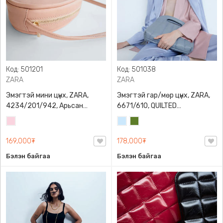
Код: 501201
Код: 501038
ZARA
ZARA
Эмэгтэй мини цүнх, ZARA,
Эмэгтэй гар/мөр цүнх, ZARA,
4234/201/942, Арьсан
6671/610, QUILTED
материалтай, LIMITED EDITION
CROSSBODY BAG WITH HANDLE
Усан
Усан
Цэргийн
OVAL LEATHER HANDBAG TRF
ягаан
цэнхэр
ногоон
169,000₮
178,000₮
Бэлэн байгаа
Бэлэн байгаа