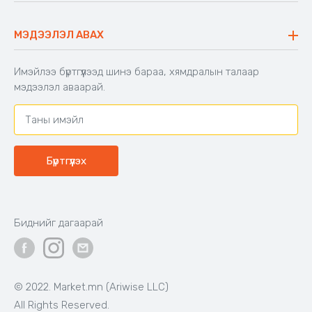
40,000₮
33,000₮
Бэлэн байгаа
Бэлэн байгаа
Код: 603671
Код: 502828
Шекспирийн сонгодог
Хүүхдийн унтлагын хос
зохиолууд
Цагаан
Цайвар
Тоорын
ягаан
шаргал
39,000₮
16,900₮
Бэлэн байгаа
Бэлэн байгаа
Код: 500650
Код: 503991
BIG TREE
Аяны эвхэгддэг 4-н
сандалтай ширээ
Өсгийтэй гутал - Ankle boots,
BIG TREE, Өргөн, нарийн 2