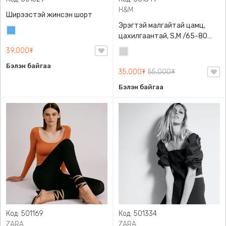
H&M
Ширээстэй жинсэн шорт
Эрэгтэй малгайтай цамц,
Жинсэн
цахилгаантай, S,M /65-80
цэнхэр
кг/, H&M, 0852614006,
39,000₮
Цайвар
Даавуу
саарал
Бэлэн байгаа
35,000₮
55,000₮
Бэлэн байгаа
Код: 501169
Код: 501334
ZARA
ZARA