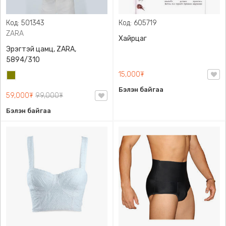
Код: 501343
Код: 605719
ZARA
Хайрцаг
Эрэгтэй цамц, ZARA,
5894/310
15,000₮
Олив
ногоон
Бэлэн байгаа
59,000₮
99,000₮
Бэлэн байгаа