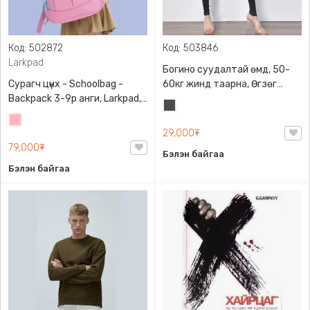
Код: 502872
Код: 503846
Larkpad
Богино суудалтай өмд, 50-
Сурагч цүнх - Schoolbag -
60кг жинд таарна, Өгзөг
Backpack 3-9р анги, Larkpad,
өргөгчтэй
Хар
9009-10128, Цацруулагчтай,
Цайвар
саарал
Олон тасалгаатай
29,000₮
ягаан
79,000₮
Бэлэн байгаа
Бэлэн байгаа