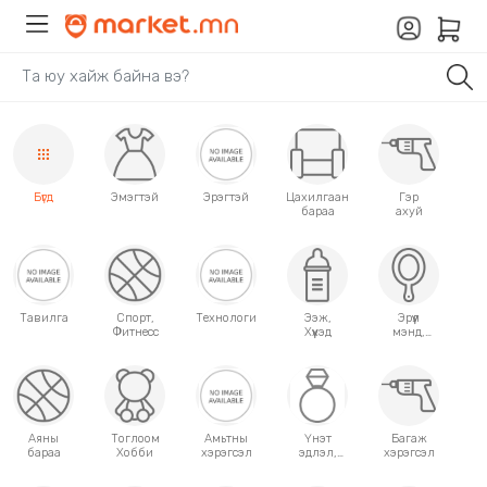
Бүгд
Эмэгтэй
Эрэгтэй
Цахилгаан
Гэр
бараа
ахуй
Тавилга
Спорт,
Технологи
Ээж,
Эрүүл
Фитнесс
Хүүхэд
мэнд,
Гоо
сайхан
Аяны
Тоглоом
Амьтны
Үнэт
Багаж
бараа
Хобби
хэрэгсэл
эдлэл,
хэрэгсэл
аксессуар