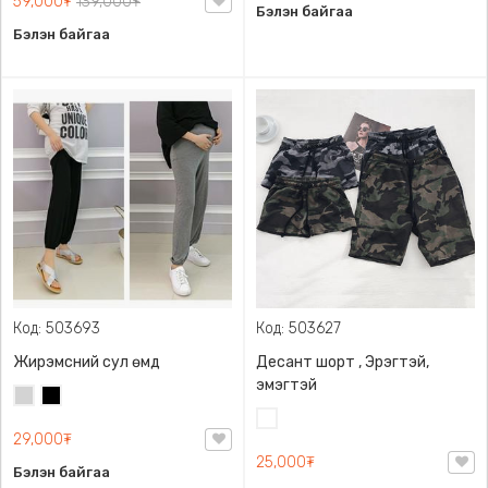
59,000₮
139,000₮
Бэлэн байгаа
Бэлэн байгаа
Код: 503693
Код: 503627
Жирэмсний сул өмд
Десант шорт , Эрэгтэй,
эмэгтэй
Цайвар
Хар
саарал
Цайвар
29,000₮
десант
25,000₮
Бэлэн байгаа