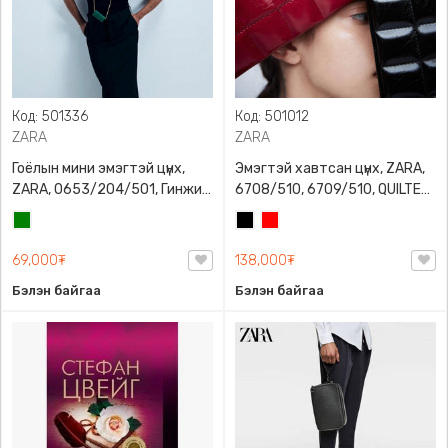
Код: 501336
Код: 501012
ZARA
ZARA
Гоёлын мини эмэгтэй цүнх,
Эмэгтэй хавтсан цүнх, ZARA,
ZARA, 0653/204/501, Гинжин
6708/510, 6709/510, QUILTED
оосортой, Дотроо тольтой
CLUTCH BAGDETAILS, Лакан,
Ногоон
Хар
Улаан
Гинжин оосортой
69,000₮
138,000₮
Бэлэн байгаа
Бэлэн байгаа