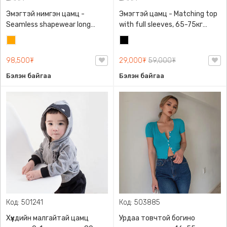
Эмэгтэй нимгэн цамц -
Эмэгтэй цамц - Matching top
Seamless shapewear long
with full sleeves, 65-75кг
sleeve t-shirt, 40-60кг жинд
жинд таарна, ZARA,
Улбар
Хар
таарна, ZARA, 8779/458/615,
0962/642/800, Задгай
шар
Урт ханцуйтай
энгэртэй, Урт ханцуйтай,
98,500₮
29,000₮
59,000₮
Богино
Бэлэн байгаа
Бэлэн байгаа
Код: 501241
Код: 503885
Хүүхдийн малгайтай цамц
Урдаа товчтой богино