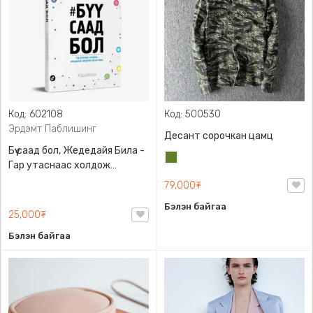
Код: 602108
Код: 500530
Эрдэмт Паблишинг
Десант сорочкан цамц
Бүү саад бол, Жедедайя Била -
Цэргийн
Гар утаснаас холдож
ногоон
амьдралаа эргүүлэн авсан
79,000₮
минь, Эрдэмт Паблишинг,
Бэлэн байгаа
9789919235192
25,000₮
Бэлэн байгаа