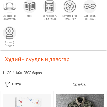
Хувцасны
Ном
Боловсрол,
Автомашин,
Шинэлэг,
аксессуар
Оффисын
Мотоцикл
Онцгой
хэрэгсэл
хэрэглээний
зүйлс
Аюулгүй
байдал,
Хамгаалалт
Хүүхдийн суудлын дэвсгэр
31 - 60 / Нийт 2503 бараа
Шүүлтүүр
Эрэмбэ: