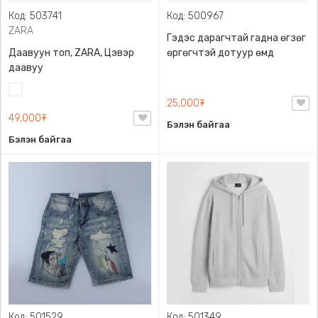
Код: 503741
Код: 500967
ZARA
Гэдэс дарагчтай гадна өгзөг
Даавуун топ, ZARA, Цэвэр
өргөгчтэй дотуур өмд
даавуу
Цагаан
25,000₮
49,000₮
Бэлэн байгаа
Бэлэн байгаа
Код: 501529
Код: 501349