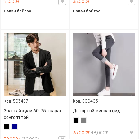
15,000₮
35,000₮
Бэлэн байгаа
Бэлэн байгаа
Код: 503457
Код: 500403
Эрэгтэй хүрэм 60-75 таарах
Дотортой жинсэн өмд
сонголттой
Хар
Саарал
Хар
Хөх
35,000₮
48,000₮