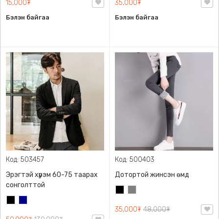
15,000₮
35,000₮
Бэлэн байгаа
Бэлэн байгаа
Код: 503457
Код: 500403
Эрэгтэй хүрэм 60-75 таарах
Дотортой жинсэн өмд
сонголттой
Хар
Саарал
Хар
Хөх
35,000₮
48,000₮