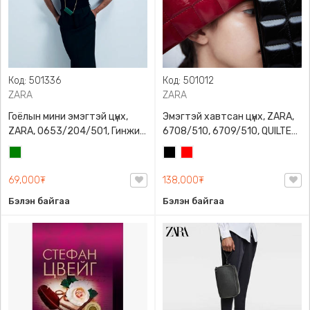
Код: 501336
Код: 501012
ZARA
ZARA
Гоёлын мини эмэгтэй цүнх,
Эмэгтэй хавтсан цүнх, ZARA,
ZARA, 0653/204/501, Гинжин
6708/510, 6709/510, QUILTED
оосортой, Дотроо тольтой
CLUTCH BAGDETAILS, Лакан,
Ногоон
Хар
Улаан
Гинжин оосортой
69,000₮
138,000₮
Бэлэн байгаа
Бэлэн байгаа