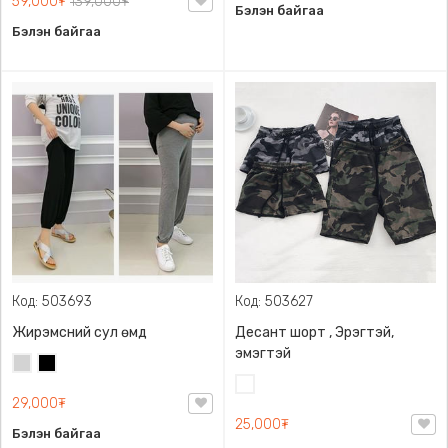
59,000₮
139,000₮
Бэлэн байгаа
Бэлэн байгаа
Код: 503693
Код: 503627
Жирэмсний сул өмд
Десант шорт , Эрэгтэй,
эмэгтэй
Цайвар
Хар
саарал
Цайвар
29,000₮
десант
25,000₮
Бэлэн байгаа