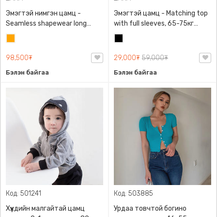
Эмэгтэй нимгэн цамц -
Эмэгтэй цамц - Matching top
Seamless shapewear long
with full sleeves, 65-75кг
sleeve t-shirt, 40-60кг жинд
жинд таарна, ZARA,
Улбар
Хар
таарна, ZARA, 8779/458/615,
0962/642/800, Задгай
шар
Урт ханцуйтай
энгэртэй, Урт ханцуйтай,
98,500₮
29,000₮
59,000₮
Богино
Бэлэн байгаа
Бэлэн байгаа
Код: 501241
Код: 503885
Хүүхдийн малгайтай цамц
Урдаа товчтой богино