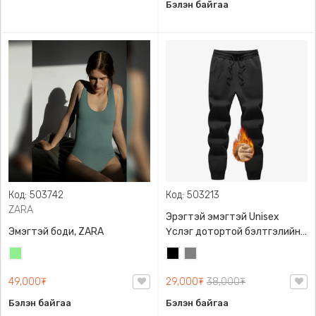
Бэлэн байгаа
Код: 503742
Код: 503213
ZARA
Эрэгтэй эмэгтэй Unisex
Эмэгтэй боди, ZARA
Үслэг дотортой бэлтгэлийн
өмд,
Цайвар
Хар
Саарал
ногоон
49,000₮
29,000₮
38,000₮
Бэлэн байгаа
Бэлэн байгаа