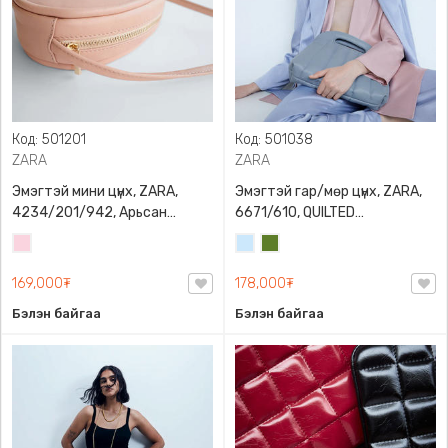
Код: 501201
Код: 501038
ZARA
ZARA
Эмэгтэй мини цүнх, ZARA,
Эмэгтэй гар/мөр цүнх, ZARA,
4234/201/942, Арьсан
6671/610, QUILTED
материалтай, LIMITED EDITION
CROSSBODY BAG WITH HANDLE
Усан
Усан
Цэргийн
OVAL LEATHER HANDBAG TRF
ягаан
цэнхэр
ногоон
169,000₮
178,000₮
Бэлэн байгаа
Бэлэн байгаа