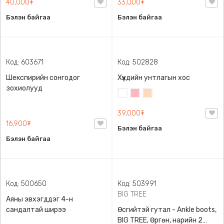
Код: 503886
Код: 503403
Зөрүү энгэртэй топ, 45-60кг
Малгайтай богино загварын
жинд таарна
цамц
Цайвар
Цагаан
Хар
Усан
саарал
ягаан
40,000₮
33,000₮
Бэлэн байгаа
Бэлэн байгаа