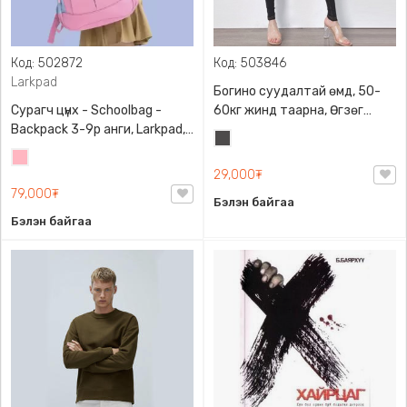
Код: 502872
Код: 503846
Larkpad
Богино суудалтай өмд, 50-
Сурагч цүнх - Schoolbag -
60кг жинд таарна, Өгзөг
Backpack 3-9р анги, Larkpad,
өргөгчтэй
Хар
9009-10128, Цацруулагчтай,
Цайвар
саарал
Олон тасалгаатай
29,000₮
ягаан
79,000₮
Бэлэн байгаа
Бэлэн байгаа