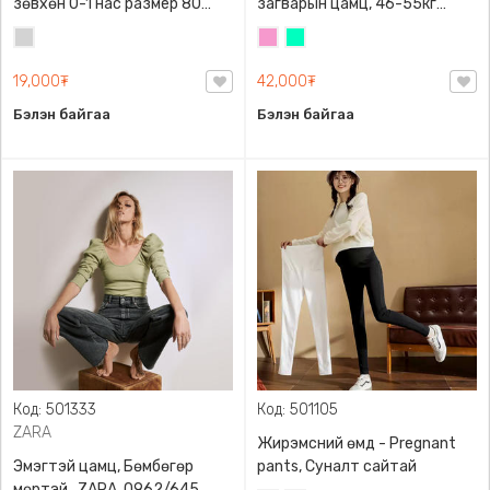
зөвхөн 0-1 нас размер 80
загварын цамц, 46-55кг
сонголттой
жинд таарна
Цайвар
Бүдэг
Номин
саарал
ягаан
ногоон
19,000₮
42,000₮
Бэлэн байгаа
Бэлэн байгаа
Код: 501333
Код: 501105
ZARA
Жирэмсний өмд - Pregnant
Эмэгтэй цамц, Бөмбөгөр
pants, Суналт сайтай
мөртэй , ZARA, 0962/645