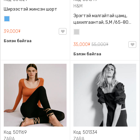
H&M
Ширээстэй жинсэн шорт
Эрэгтэй малгайтай цамц,
Жинсэн
цахилгаантай, S,M /65-80
цэнхэр
кг/, H&M, 0852614006,
39,000₮
Цайвар
Даавуу
саарал
Бэлэн байгаа
35,000₮
55,000₮
Бэлэн байгаа
Код: 501169
Код: 501334
ZARA
ZARA