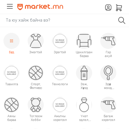
Бүгд
Эмэгтэй
Эрэгтэй
Цахилгаан
Гэр
бараа
ахуй
Тавилга
Спорт,
Технологи
Ээж,
Эрүүл
Фитнесс
Хүүхэд
мэнд,
Гоо
сайхан
Аяны
Тоглоом
Амьтны
Үнэт
Багаж
бараа
Хобби
хэрэгсэл
эдлэл,
хэрэгсэл
аксессуар