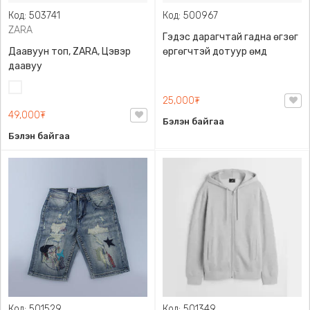
Код: 503741
Код: 500967
ZARA
Гэдэс дарагчтай гадна өгзөг
Даавуун топ, ZARA, Цэвэр
өргөгчтэй дотуур өмд
даавуу
Цагаан
25,000₮
49,000₮
Бэлэн байгаа
Бэлэн байгаа
Код: 501529
Код: 501349