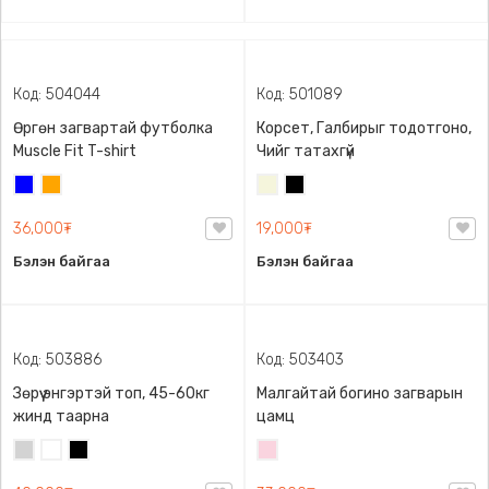
Код: 504044
Код: 501089
Өргөн загвартай футболка
Корсет, Галбирыг тодотгоно,
Muscle Fit T-shirt
Чийг татахгүй
Цэнхэр
Улбар
Биений
Хар
шар
өнгө
36,000₮
19,000₮
/
Бэйж/
Бэлэн байгаа
Бэлэн байгаа