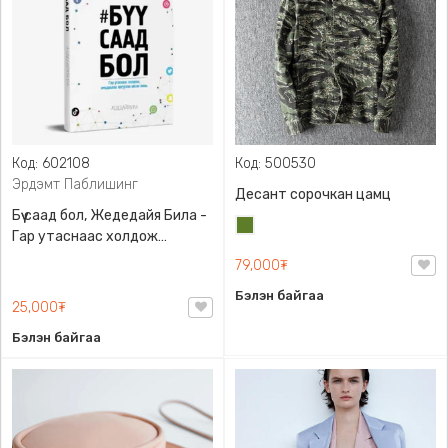
Код: 602108
Код: 500530
Эрдэмт Паблишинг
Десант сорочкан цамц
Бүү саад бол, Жедедайя Била -
Цэргийн
Гар утаснаас холдож
ногоон
амьдралаа эргүүлэн авсан
79,000₮
минь, Эрдэмт Паблишинг,
Бэлэн байгаа
9789919235192
25,000₮
Бэлэн байгаа