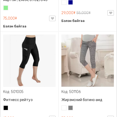
Цагаан
Хөх
Цайвар
29,000₮
55,000₮
ногоон
75,000₮
Бэлэн байгаа
Бэлэн байгаа
Код: 501005
Код: 501106
Фитнесс рейтуз
Жирэмсний богино өмд
Хар
Цагаан
Саарал