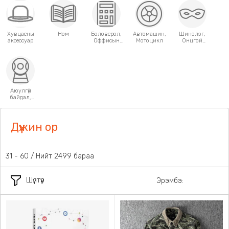
Хувцасны
Ном
Боловсрол,
Автомашин,
Шинэлэг,
аксессуар
Оффисын
Мотоцикл
Онцгой
хэрэгсэл
хэрэглээний
зүйлс
Аюулгүй
байдал,
Хамгаалалт
Дүүжин ор
31 - 60 / Нийт 2499 бараа
Шүүлтүүр
Эрэмбэ: