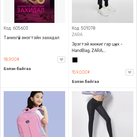
Код: 605603
Код: 501078
ZARA
Танихгүй эмэгтэйн захидал
Эрэгтэй жижиг гар цүнх -
HandBag, ZARA,
3720/005/040, PU арьс
18,900₮
Хар
Бэлэн байгаа
159,000₮
Бэлэн байгаа