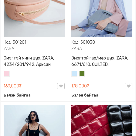
Код: 501201
Код: 501038
ZARA
ZARA
Эмэгтэй мини цүнх, ZARA,
Эмэгтэй гар/мөр цүнх, ZARA,
4234/201/942, Арьсан
6671/610, QUILTED
материалтай, LIMITED EDITION
CROSSBODY BAG WITH HANDLE
Усан
Усан
Цэргийн
OVAL LEATHER HANDBAG TRF
ягаан
цэнхэр
ногоон
169,000₮
178,000₮
Бэлэн байгаа
Бэлэн байгаа