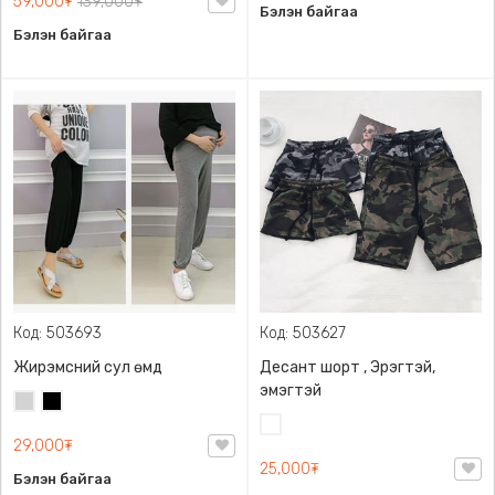
59,000₮
139,000₮
Бэлэн байгаа
Бэлэн байгаа
Код: 503693
Код: 503627
Жирэмсний сул өмд
Десант шорт , Эрэгтэй,
эмэгтэй
Цайвар
Хар
саарал
Цайвар
29,000₮
десант
25,000₮
Бэлэн байгаа