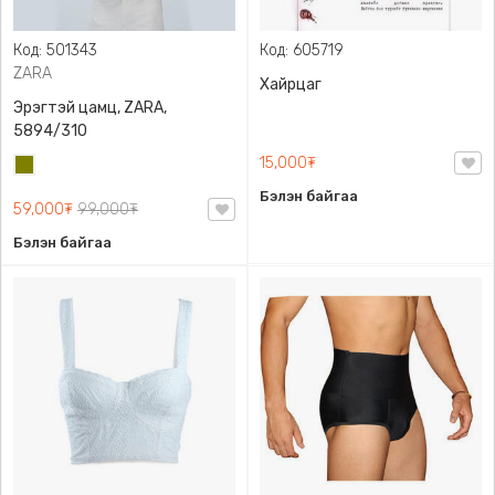
Код: 501343
Код: 605719
ZARA
Хайрцаг
Эрэгтэй цамц, ZARA,
5894/310
15,000₮
Олив
ногоон
Бэлэн байгаа
59,000₮
99,000₮
Бэлэн байгаа