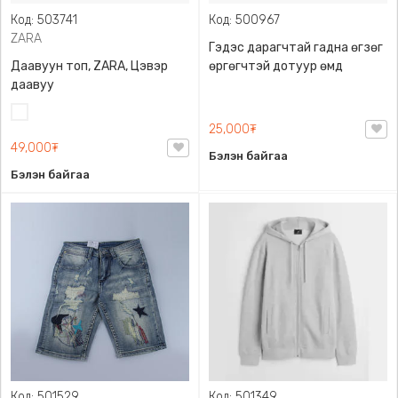
Код: 503741
Код: 500967
ZARA
Гэдэс дарагчтай гадна өгзөг
Даавуун топ, ZARA, Цэвэр
өргөгчтэй дотуур өмд
даавуу
Цагаан
25,000₮
49,000₮
Бэлэн байгаа
Бэлэн байгаа
Код: 501529
Код: 501349