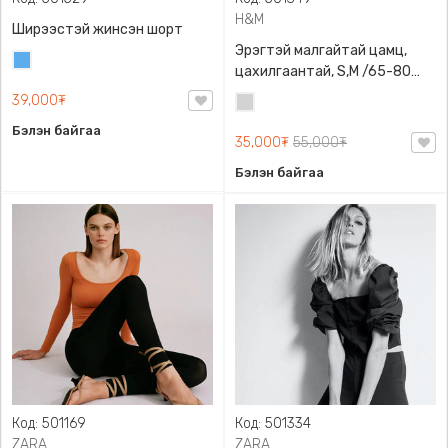
H&M
Ширээстэй жинсэн шорт
Эрэгтэй малгайтай цамц,
Жинсэн
цахилгаантай, S,M /65-80
цэнхэр
кг/, H&M, 0852614006,
39,000₮
Цайвар
Даавуу
саарал
Бэлэн байгаа
35,000₮
55,000₮
Бэлэн байгаа
Код: 501169
Код: 501334
ZARA
ZARA