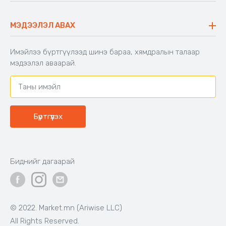
40,000₮
33,000₮
Бэлэн байгаа
Бэлэн байгаа
Код: 603671
Код: 502828
Шекспирийн сонгодог
Хүүхдийн унтлагын хос
зохиолууд
Цагаан
Цайвар
Тоорын
ягаан
шаргал
39,000₮
16,900₮
Бэлэн байгаа
Бэлэн байгаа
Код: 500650
Код: 503991
BIG TREE
Аяны эвхэгддэг 4-н
сандалтай ширээ
Өсгийтэй гутал - Ankle boots,
BIG TREE, Өргөн, нарийн 2