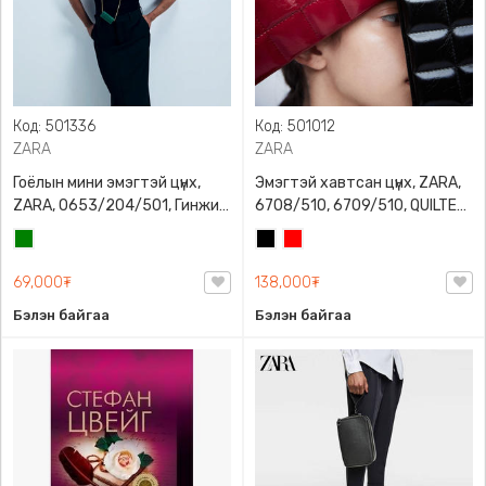
Код: 501336
Код: 501012
ZARA
ZARA
Гоёлын мини эмэгтэй цүнх,
Эмэгтэй хавтсан цүнх, ZARA,
ZARA, 0653/204/501, Гинжин
6708/510, 6709/510, QUILTED
оосортой, Дотроо тольтой
CLUTCH BAGDETAILS, Лакан,
Ногоон
Хар
Улаан
Гинжин оосортой
69,000₮
138,000₮
Бэлэн байгаа
Бэлэн байгаа