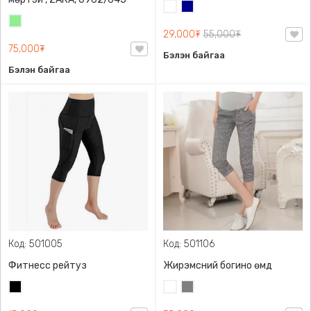
Цагаан
Хөх
Цайвар
29,000₮
55,000₮
ногоон
75,000₮
Бэлэн байгаа
Бэлэн байгаа
Код: 501005
Код: 501106
Фитнесс рейтуз
Жирэмсний богино өмд
Хар
Цагаан
Саарал