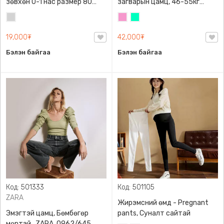
зөвхөн 0-1 нас размер 80
загварын цамц, 46-55кг
сонголттой
жинд таарна
Цайвар
Бүдэг
Номин
саарал
ягаан
ногоон
19,000₮
42,000₮
Бэлэн байгаа
Бэлэн байгаа
Код: 501333
Код: 501105
ZARA
Жирэмсний өмд - Pregnant
Эмэгтэй цамц, Бөмбөгөр
pants, Суналт сайтай
мөртэй , ZARA, 0962/645