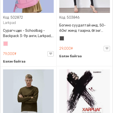
Код: 502872
Код: 503846
Larkpad
Богино суудалтай өмд, 50-
Сурагч цүнх - Schoolbag -
60кг жинд таарна, Өгзөг
Backpack 3-9р анги, Larkpad,
өргөгчтэй
Хар
9009-10128, Цацруулагчтай,
Цайвар
саарал
Олон тасалгаатай
29,000₮
ягаан
79,000₮
Бэлэн байгаа
Бэлэн байгаа