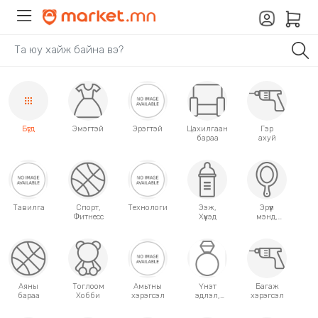
Бүгд
Эмэгтэй
Эрэгтэй
Цахилгаан
Гэр
бараа
ахуй
Тавилга
Спорт,
Технологи
Ээж,
Эрүүл
Фитнесс
Хүүхэд
мэнд,
Гоо
сайхан
Аяны
Тоглоом
Амьтны
Үнэт
Багаж
бараа
Хобби
хэрэгсэл
эдлэл,
хэрэгсэл
аксессуар