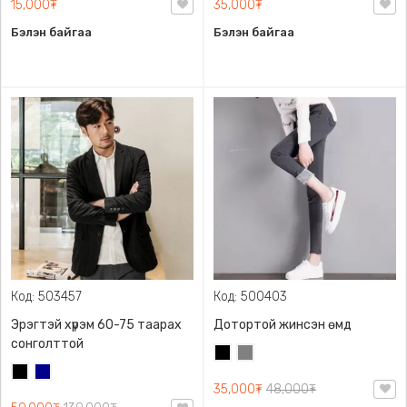
15,000₮
35,000₮
Бэлэн байгаа
Бэлэн байгаа
Код: 503457
Код: 500403
Эрэгтэй хүрэм 60-75 таарах
Дотортой жинсэн өмд
сонголттой
Хар
Саарал
Хар
Хөх
35,000₮
48,000₮