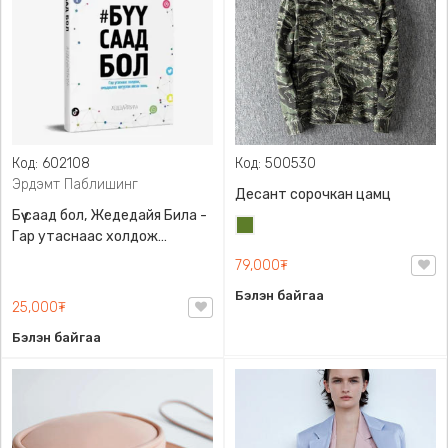
Код: 602108
Код: 500530
Эрдэмт Паблишинг
Десант сорочкан цамц
Бүү саад бол, Жедедайя Била -
Цэргийн
Гар утаснаас холдож
ногоон
амьдралаа эргүүлэн авсан
79,000₮
минь, Эрдэмт Паблишинг,
Бэлэн байгаа
9789919235192
25,000₮
Бэлэн байгаа