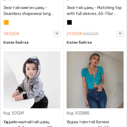
Эмэгтэй нимгэн цамц -
Эмэгтэй цамц - Matching top
Seamless shapewear long
with full sleeves, 65-75кг
sleeve t-shirt, 40-60кг жинд
жинд таарна, ZARA,
Улбар
Хар
таарна, ZARA, 8779/458/615,
0962/642/800, Задгай
шар
Урт ханцуйтай
энгэртэй, Урт ханцуйтай,
98,500₮
29,000₮
59,000₮
Богино
Бэлэн байгаа
Бэлэн байгаа
Код: 501241
Код: 503885
Хүүхдийн малгайтай цамц
Урдаа товчтой богино