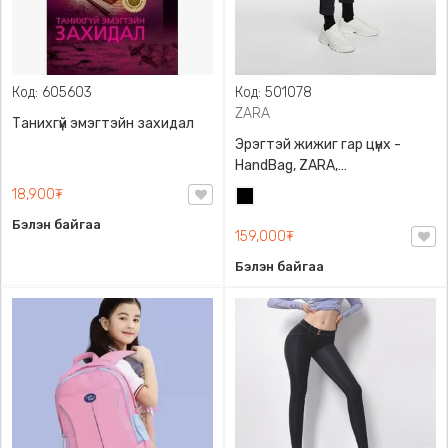
Код: 605603
Код: 501078
ZARA
Танихгүй эмэгтэйн захидал
Эрэгтэй жижиг гар цүнх -
HandBag, ZARA,
3720/005/040, PU арьс
18,900₮
Хар
Бэлэн байгаа
159,000₮
Бэлэн байгаа