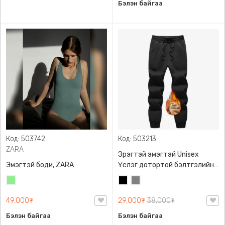
Бэлэн байгаа
Код: 503742
Код: 503213
ZARA
Эрэгтэй эмэгтэй Unisex
Эмэгтэй боди, ZARA
Үслэг дотортой бэлтгэлийн
өмд,
Цайвар
Хар
Саарал
ногоон
49,000₮
29,000₮
38,000₮
Бэлэн байгаа
Бэлэн байгаа