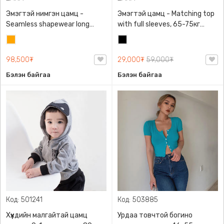
Эмэгтэй нимгэн цамц -
Эмэгтэй цамц - Matching top
Seamless shapewear long
with full sleeves, 65-75кг
sleeve t-shirt, 40-60кг жинд
жинд таарна, ZARA,
Улбар
Хар
таарна, ZARA, 8779/458/615,
0962/642/800, Задгай
шар
Урт ханцуйтай
энгэртэй, Урт ханцуйтай,
98,500₮
29,000₮
59,000₮
Богино
Бэлэн байгаа
Бэлэн байгаа
Код: 501241
Код: 503885
Хүүхдийн малгайтай цамц
Урдаа товчтой богино