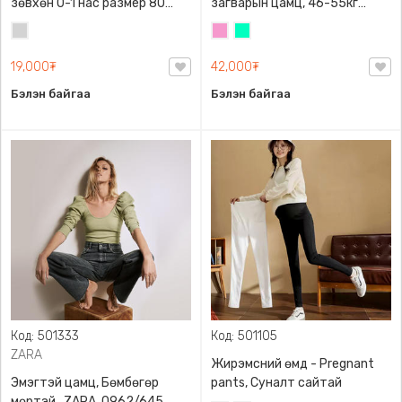
зөвхөн 0-1 нас размер 80
загварын цамц, 46-55кг
сонголттой
жинд таарна
Цайвар
Бүдэг
Номин
саарал
ягаан
ногоон
19,000₮
42,000₮
Бэлэн байгаа
Бэлэн байгаа
Код: 501333
Код: 501105
ZARA
Жирэмсний өмд - Pregnant
Эмэгтэй цамц, Бөмбөгөр
pants, Суналт сайтай
мөртэй , ZARA, 0962/645