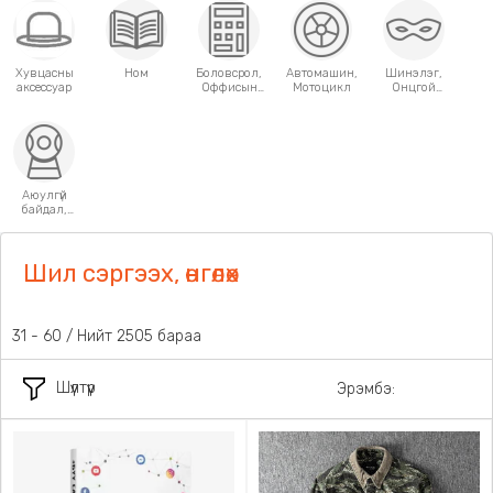
Хувцасны
Ном
Боловсрол,
Автомашин,
Шинэлэг,
аксессуар
Оффисын
Мотоцикл
Онцгой
хэрэгсэл
хэрэглээний
зүйлс
Аюулгүй
байдал,
Хамгаалалт
Шил сэргээх, өнгөлөх
31 - 60 / Нийт 2505 бараа
Шүүлтүүр
Эрэмбэ: