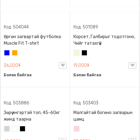
Код: 504044
Код: 501089
Өргөн загвартай футболка
Корсет, Галбирыг тодотгоно,
Muscle Fit T-shirt
Чийг татахгүй
Цэнхэр
Улбар
Биений
Хар
шар
өнгө
36,000₮
19,000₮
/
Бэйж/
Бэлэн байгаа
Бэлэн байгаа