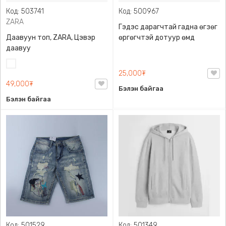
Код: 503741
Код: 500967
ZARA
Гэдэс дарагчтай гадна өгзөг
Даавуун топ, ZARA, Цэвэр
өргөгчтэй дотуур өмд
даавуу
Цагаан
25,000₮
49,000₮
Бэлэн байгаа
Бэлэн байгаа
Код: 501529
Код: 501349