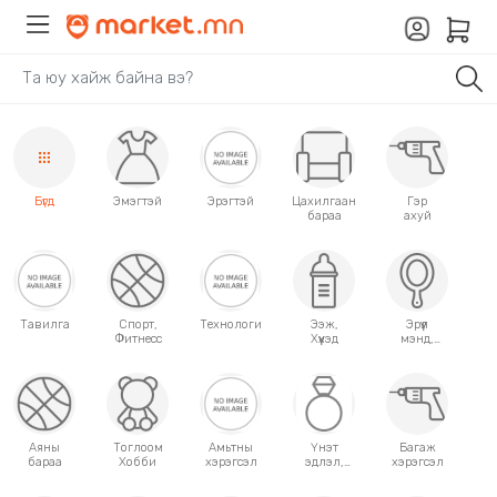
Бүгд
Эмэгтэй
Эрэгтэй
Цахилгаан
Гэр
бараа
ахуй
Тавилга
Спорт,
Технологи
Ээж,
Эрүүл
Фитнесс
Хүүхэд
мэнд,
Гоо
сайхан
Аяны
Тоглоом
Амьтны
Үнэт
Багаж
бараа
Хобби
хэрэгсэл
эдлэл,
хэрэгсэл
аксессуар