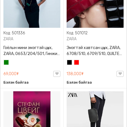
Код: 501336
Код: 501012
ZARA
ZARA
Гоёлын мини эмэгтэй цүнх,
Эмэгтэй хавтсан цүнх, ZARA,
ZARA, 0653/204/501, Гинжин
6708/510, 6709/510, QUILTED
оосортой, Дотроо тольтой
CLUTCH BAGDETAILS, Лакан,
Ногоон
Хар
Улаан
Гинжин оосортой
69,000₮
138,000₮
Бэлэн байгаа
Бэлэн байгаа