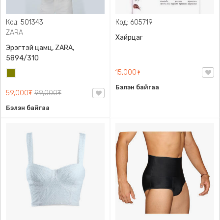
Код: 501343
Код: 605719
ZARA
Хайрцаг
Эрэгтэй цамц, ZARA,
5894/310
15,000₮
Олив
ногоон
Бэлэн байгаа
59,000₮
99,000₮
Бэлэн байгаа