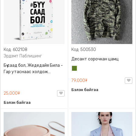
Код: 602108
Код: 500530
Эрдэмт Паблишинг
Десант сорочкан цамц
Бүү саад бол, Жедедайя Била -
Цэргийн
Гар утаснаас холдож
ногоон
амьдралаа эргүүлэн авсан
79,000₮
минь, Эрдэмт Паблишинг,
Бэлэн байгаа
9789919235192
25,000₮
Бэлэн байгаа