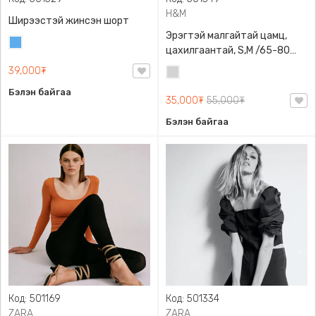
H&M
Ширээстэй жинсэн шорт
Эрэгтэй малгайтай цамц,
Жинсэн
цахилгаантай, S,M /65-80
цэнхэр
кг/, H&M, 0852614006,
39,000₮
Цайвар
Даавуу
саарал
Бэлэн байгаа
35,000₮
55,000₮
Бэлэн байгаа
Код: 501169
Код: 501334
ZARA
ZARA