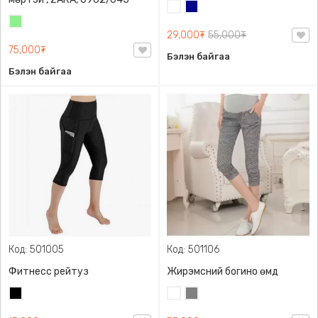
Цагаан
Хөх
Цайвар
29,000₮
55,000₮
ногоон
75,000₮
Бэлэн байгаа
Бэлэн байгаа
Код: 501005
Код: 501106
Фитнесс рейтуз
Жирэмсний богино өмд
Хар
Цагаан
Саарал