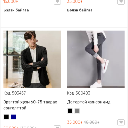
15,000₮
35,000₮
Бэлэн байгаа
Бэлэн байгаа
Код: 503457
Код: 500403
Эрэгтэй хүрэм 60-75 таарах
Дотортой жинсэн өмд
сонголттой
Хар
Саарал
Хар
Хөх
35,000₮
48,000₮