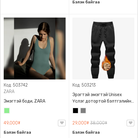
Бэлэн байгаа
Код: 503742
Код: 503213
ZARA
Эрэгтэй эмэгтэй Unisex
Эмэгтэй боди, ZARA
Үслэг дотортой бэлтгэлийн
өмд,
Цайвар
Хар
Саарал
ногоон
49,000₮
29,000₮
38,000₮
Бэлэн байгаа
Бэлэн байгаа