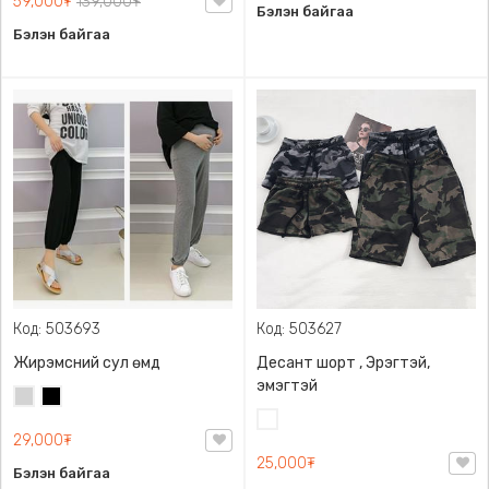
59,000₮
139,000₮
Бэлэн байгаа
Бэлэн байгаа
Код: 503693
Код: 503627
Жирэмсний сул өмд
Десант шорт , Эрэгтэй,
эмэгтэй
Цайвар
Хар
саарал
Цайвар
29,000₮
десант
25,000₮
Бэлэн байгаа