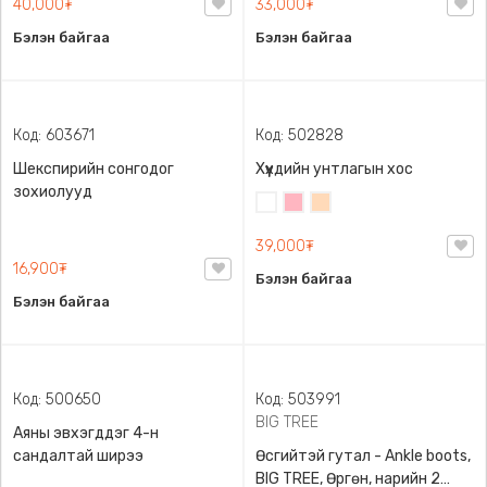
Код: 503886
Код: 503403
Зөрүү энгэртэй топ, 45-60кг
Малгайтай богино загварын
жинд таарна
цамц
Цайвар
Цагаан
Хар
Усан
саарал
ягаан
40,000₮
33,000₮
Бэлэн байгаа
Бэлэн байгаа