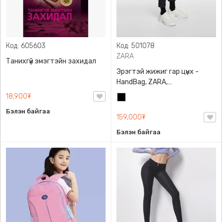
Код: 605603
Код: 501078
ZARA
Танихгүй эмэгтэйн захидал
Эрэгтэй жижиг гар цүнх -
HandBag, ZARA,
3720/005/040, PU арьс
18,900₮
Хар
Бэлэн байгаа
159,000₮
Бэлэн байгаа