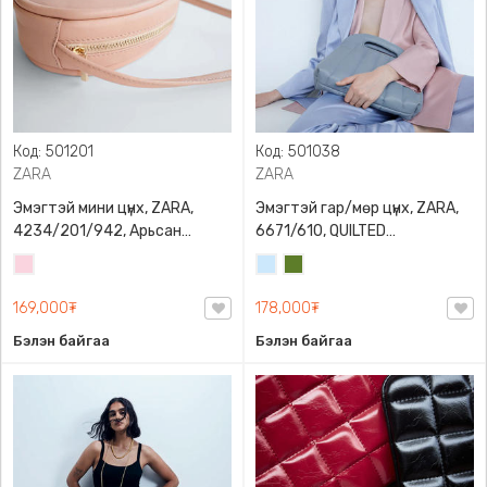
Код: 501201
Код: 501038
ZARA
ZARA
Эмэгтэй мини цүнх, ZARA,
Эмэгтэй гар/мөр цүнх, ZARA,
4234/201/942, Арьсан
6671/610, QUILTED
материалтай, LIMITED EDITION
CROSSBODY BAG WITH HANDLE
Усан
Усан
Цэргийн
OVAL LEATHER HANDBAG TRF
ягаан
цэнхэр
ногоон
169,000₮
178,000₮
Бэлэн байгаа
Бэлэн байгаа