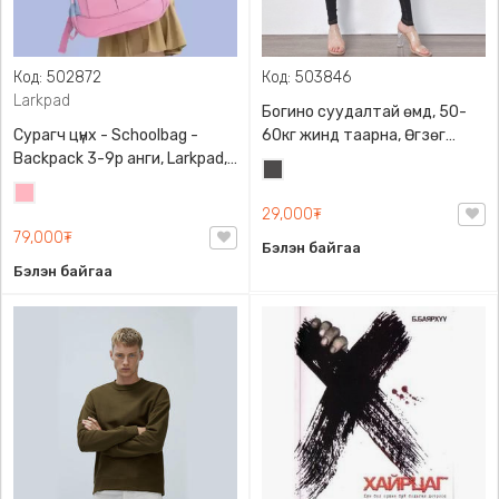
Код: 502872
Код: 503846
Larkpad
Богино суудалтай өмд, 50-
Сурагч цүнх - Schoolbag -
60кг жинд таарна, Өгзөг
Backpack 3-9р анги, Larkpad,
өргөгчтэй
Хар
9009-10128, Цацруулагчтай,
Цайвар
саарал
Олон тасалгаатай
29,000₮
ягаан
79,000₮
Бэлэн байгаа
Бэлэн байгаа