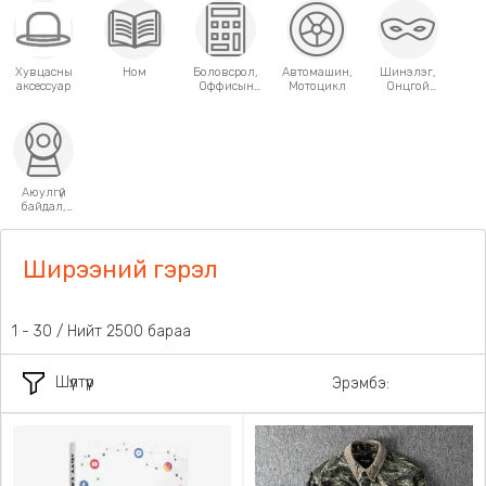
Хувцасны
Ном
Боловсрол,
Автомашин,
Шинэлэг,
аксессуар
Оффисын
Мотоцикл
Онцгой
хэрэгсэл
хэрэглээний
зүйлс
Аюулгүй
байдал,
Хамгаалалт
Ширээний гэрэл
31 - 60 / Нийт 2500 бараа
Шүүлтүүр
Эрэмбэ: