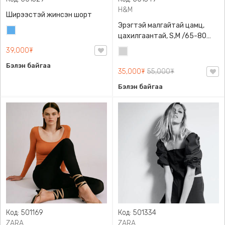
H&M
Ширээстэй жинсэн шорт
Эрэгтэй малгайтай цамц,
Жинсэн
цахилгаантай, S,M /65-80
цэнхэр
кг/, H&M, 0852614006,
39,000₮
Цайвар
Даавуу
саарал
Бэлэн байгаа
35,000₮
55,000₮
Бэлэн байгаа
Код: 501169
Код: 501334
ZARA
ZARA