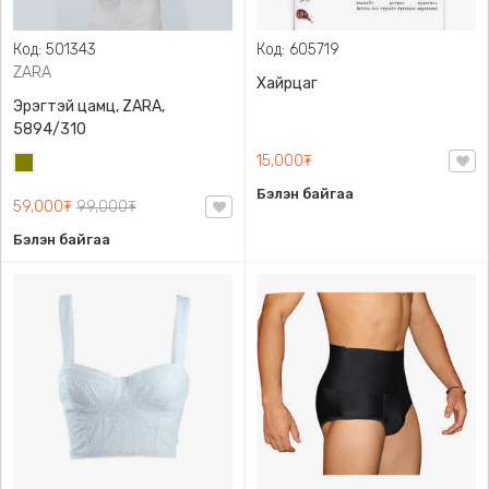
Код: 501343
Код: 605719
ZARA
Хайрцаг
Эрэгтэй цамц, ZARA,
5894/310
15,000₮
Олив
ногоон
Бэлэн байгаа
59,000₮
99,000₮
Бэлэн байгаа