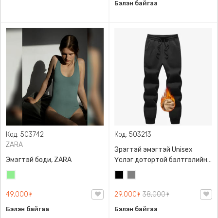
Бэлэн байгаа
Код: 503742
Код: 503213
ZARA
Эрэгтэй эмэгтэй Unisex
Эмэгтэй боди, ZARA
Үслэг дотортой бэлтгэлийн
өмд,
Цайвар
Хар
Саарал
ногоон
49,000₮
29,000₮
38,000₮
Бэлэн байгаа
Бэлэн байгаа