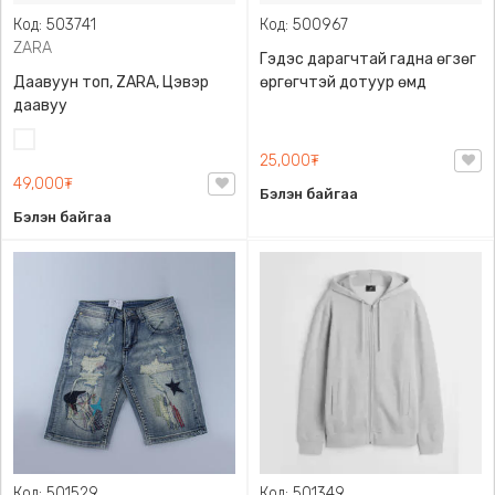
Код: 503741
Код: 500967
ZARA
Гэдэс дарагчтай гадна өгзөг
Даавуун топ, ZARA, Цэвэр
өргөгчтэй дотуур өмд
даавуу
Цагаан
25,000₮
49,000₮
Бэлэн байгаа
Бэлэн байгаа
Код: 501529
Код: 501349