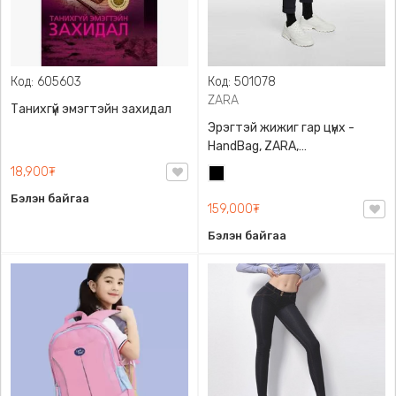
Код: 605603
Код: 501078
ZARA
Танихгүй эмэгтэйн захидал
Эрэгтэй жижиг гар цүнх -
HandBag, ZARA,
3720/005/040, PU арьс
18,900₮
Хар
Бэлэн байгаа
159,000₮
Бэлэн байгаа