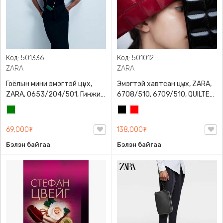
Код: 501336
Код: 501012
ZARA
ZARA
Гоёлын мини эмэгтэй цүнх,
Эмэгтэй хавтсан цүнх, ZARA,
ZARA, 0653/204/501, Гинжин
6708/510, 6709/510, QUILTED
оосортой, Дотроо тольтой
CLUTCH BAGDETAILS, Лакан,
Ногоон
Хар
Улаан
Гинжин оосортой
69,000₮
138,000₮
Бэлэн байгаа
Бэлэн байгаа