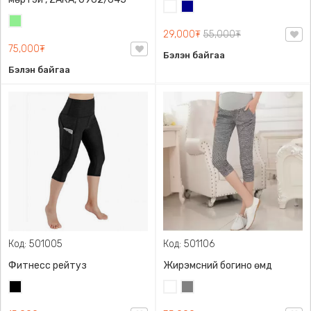
Цагаан
Хөх
Цайвар
29,000₮
55,000₮
ногоон
75,000₮
Бэлэн байгаа
Бэлэн байгаа
Код: 501005
Код: 501106
Фитнесс рейтуз
Жирэмсний богино өмд
Хар
Цагаан
Саарал