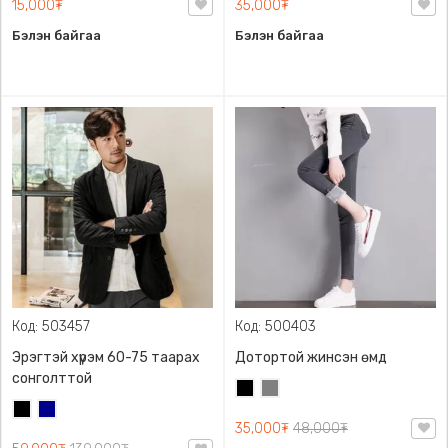
15,000₮
35,000₮
Бэлэн байгаа
Бэлэн байгаа
Код: 503457
Код: 500403
Эрэгтэй хүрэм 60-75 таарах
Дотортой жинсэн өмд
сонголттой
Хар
Саарал
Хар
Хөх
35,000₮
48,000₮