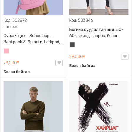
Код: 502872
Код: 503846
Larkpad
Богино суудалтай өмд, 50-
Сурагч цүнх - Schoolbag -
60кг жинд таарна, Өгзөг
Backpack 3-9р анги, Larkpad,
өргөгчтэй
Хар
9009-10128, Цацруулагчтай,
Цайвар
саарал
Олон тасалгаатай
29,000₮
ягаан
79,000₮
Бэлэн байгаа
Бэлэн байгаа