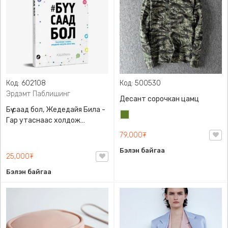
Код: 602108
Код: 500530
Эрдэмт Паблишинг
Десант сорочкан цамц
Бүү саад бол, Жедедайя Била -
Цэргийн
Гар утаснаас холдож
ногоон
амьдралаа эргүүлэн авсан
79,000₮
минь, Эрдэмт Паблишинг,
Бэлэн байгаа
9789919235192
25,000₮
Бэлэн байгаа