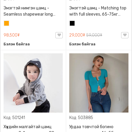
Эмэгтэй нимгэн цамц -
Эмэгтэй цамц - Matching top
Seamless shapewear long
with full sleeves, 65-75кг
sleeve t-shirt, 40-60кг жинд
жинд таарна, ZARA,
Улбар
Хар
таарна, ZARA, 8779/458/615,
0962/642/800, Задгай
шар
Урт ханцуйтай
энгэртэй, Урт ханцуйтай,
98,500₮
29,000₮
59,000₮
Богино
Бэлэн байгаа
Бэлэн байгаа
Код: 501241
Код: 503885
Хүүхдийн малгайтай цамц
Урдаа товчтой богино