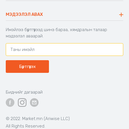
40,000₮
33,000₮
Бэлэн байгаа
Бэлэн байгаа
Код: 603671
Код: 502828
Шекспирийн сонгодог
Хүүхдийн унтлагын хос
зохиолууд
Цагаан
Цайвар
Тоорын
ягаан
шаргал
39,000₮
16,900₮
Бэлэн байгаа
Бэлэн байгаа
Код: 500650
Код: 503991
BIG TREE
Аяны эвхэгддэг 4-н
сандалтай ширээ
Өсгийтэй гутал - Ankle boots,
BIG TREE, Өргөн, нарийн 2