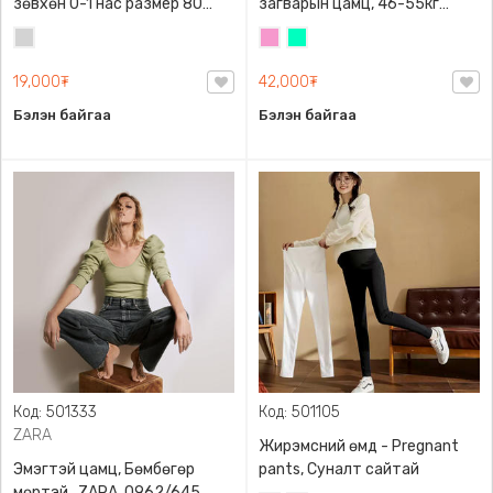
зөвхөн 0-1 нас размер 80
загварын цамц, 46-55кг
сонголттой
жинд таарна
Цайвар
Бүдэг
Номин
саарал
ягаан
ногоон
19,000₮
42,000₮
Бэлэн байгаа
Бэлэн байгаа
Код: 501333
Код: 501105
ZARA
Жирэмсний өмд - Pregnant
Эмэгтэй цамц, Бөмбөгөр
pants, Суналт сайтай
мөртэй , ZARA, 0962/645