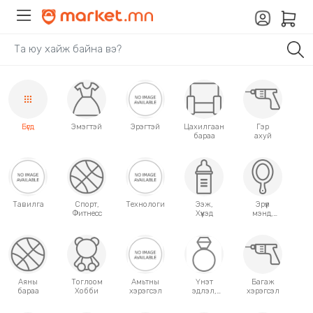
Бүгд
Эмэгтэй
Эрэгтэй
Цахилгаан
Гэр
бараа
ахуй
Тавилга
Спорт,
Технологи
Ээж,
Эрүүл
Фитнесс
Хүүхэд
мэнд,
Гоо
сайхан
Аяны
Тоглоом
Амьтны
Үнэт
Багаж
бараа
Хобби
хэрэгсэл
эдлэл,
хэрэгсэл
аксессуар