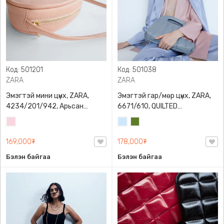
Код: 501201
Код: 501038
ZARA
ZARA
Эмэгтэй мини цүнх, ZARA,
Эмэгтэй гар/мөр цүнх, ZARA,
4234/201/942, Арьсан
6671/610, QUILTED
материалтай, LIMITED EDITION
CROSSBODY BAG WITH HANDLE
Усан
Усан
Цэргийн
OVAL LEATHER HANDBAG TRF
ягаан
цэнхэр
ногоон
169,000₮
178,000₮
Бэлэн байгаа
Бэлэн байгаа