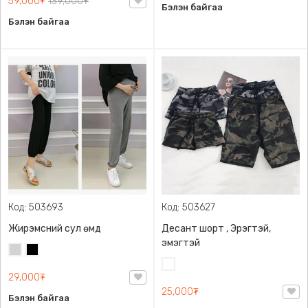
59,000₮
139,000₮
Бэлэн байгаа
Бэлэн байгаа
Код: 503693
Код: 503627
Жирэмсний сул өмд
Десант шорт , Эрэгтэй,
эмэгтэй
Цайвар
Хар
саарал
Цайвар
29,000₮
десант
25,000₮
Бэлэн байгаа