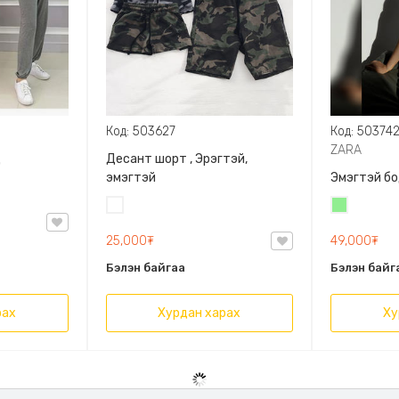
Код: 503627
Код: 50374
ZARA
д
Десант шорт , Эрэгтэй,
эмэгтэй
Эмэгтэй бо
Цайвар
Цайвар
десант
ногоон
25,000₮
49,000₮
Бэлэн байгаа
Бэлэн байг
рах
Хурдан харах
Ху