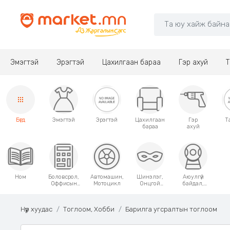
Эмэгтэй
Эрэгтэй
Цахилгаан бараа
Гэр ахуй
Т
Бүгд
Эмэгтэй
Эрэгтэй
Цахилгаан
Гэр
Т
бараа
ахуй
Ном
Боловсрол,
Автомашин,
Шинэлэг,
Аюулгүй
Оффисын
Мотоцикл
Онцгой
байдал,
хэрэгсэл
хэрэглээний
Хамгаалалт
зүйлс
Нүүр хуудас
Тоглоом, Хобби
Барилга угсралтын тоглоом