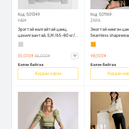
Код: 501349
Код: 501169
H&M
ZARA
Эрэгтэй малгайтай цамц,
Эмэгтэй нимгэн цам
цахилгаантай, S,M /65-80 кг/,
Seamless shapewear
H&M, 0852614006, Даавуу
sleeve t-shirt, 40-
Цайвар
Улбар
таарна, ZARA, 8779
саарал
шар
Урт ханцуйтай
35,000₮
55,000₮
98,500₮
Бэлэн байгаа
Бэлэн байгаа
Хурдан харах
Хурдан ха