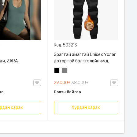
2
Код: 503213
Эрэгтэй эмэгтэй Unisex Үслэг
ди, ZARA
дотортой бэлтгэлийн өмд,
Хар
Саарал
29,000₮
38,000₮
аа
Бэлэн байгаа
рдан харах
Хурдан харах