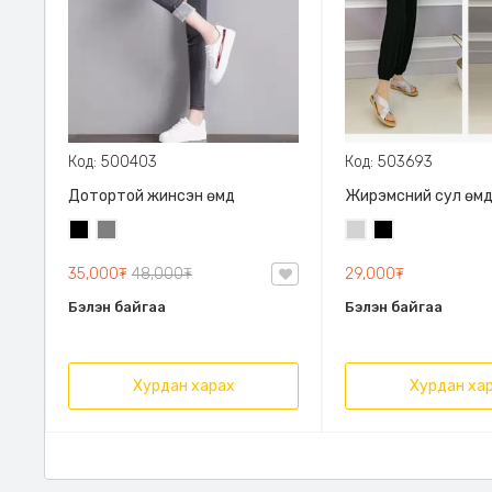
Код: 500403
Код: 503693
Дотортой жинсэн өмд
Жирэмсний сул өм
Хар
Саарал
Цайвар
Хар
саарал
35,000₮
48,000₮
29,000₮
Бэлэн байгаа
Бэлэн байгаа
Хурдан харах
Хурдан ха