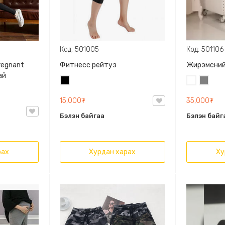
Код: 501005
Код: 501106
regnant
Фитнесс рейтуз
Жирэмсний
ай
Хар
Цагаан
Саарал
15,000₮
35,000₮
Бэлэн байгаа
Бэлэн байг
рах
Хурдан харах
Ху