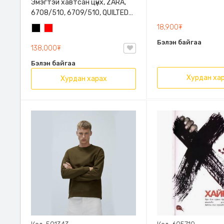
Эмэгтэй хавтсан цүнх, ZARA,
6708/510, 6709/510, QUILTED
CLUTCH BAGDETAILS, Лакан,
18,900₮
Хар
Улаан
Гинжин оосортой
Бэлэн байгаа
138,000₮
Бэлэн байгаа
Хурдан ха
Хурдан харах