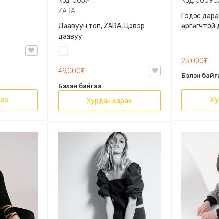
Код: 503741
Код: 50096
ZARA
Гэдэс дара
Даавуун топ, ZARA, Цэвэр
өргөгчтэй 
даавуу
Цагаан
25,000₮
49,000₮
Бэлэн байг
Бэлэн байгаа
рах
Ху
Хурдан харах