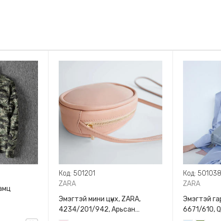
Код: 501201
Код: 50103
ZARA
ZARA
амц
Эмэгтэй мини цүнх, ZARA,
Эмэгтэй гар
4234/201/942, Арьсан
6671/610, 
материалтай, LIMITED EDITION
BAG WITH 