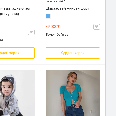
7
Код: 501529
гчтай гадна өгзөг
Ширээстэй жинсэн шорт
дотуур өмд
Жинсэн
цэнхэр
39,000₮
Бэлэн байгаа
аа
рдан харах
Хурдан харах