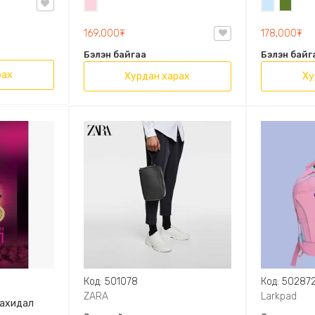
Усан
Усан
Цэргий
OVAL LEATHER HANDBAG TRF
ягаан
цэнхэр
ногоон
169,000₮
178,000₮
Бэлэн байгаа
Бэлэн байг
рах
Хурдан харах
Ху
Код: 501078
Код: 50287
ZARA
Larkpad
захидал