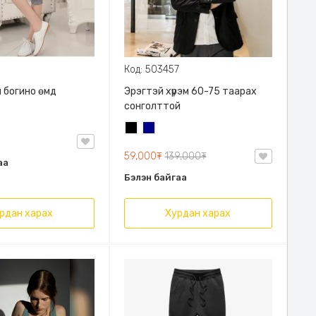
Код: 503457
 богино өмд
Эрэгтэй хүрэм 60-75 таарах
сонголттой
Хар
Хөх
59,000₮
139,000₮
аа
Бэлэн байгаа
рдан харах
Хурдан харах