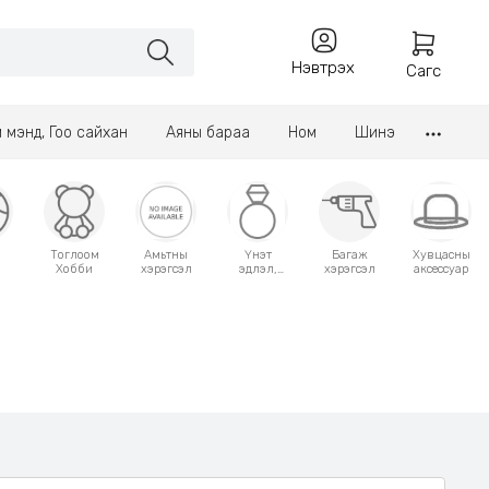
Нэвтрэх
Сагс
үл мэнд, Гоо сайхан
Аяны бараа
Ном
Шинэ
Тоглоом
Амьтны
Үнэт
Багаж
Хувцасны
Хобби
хэрэгсэл
эдлэл,
хэрэгсэл
аксессуар
аксессуар