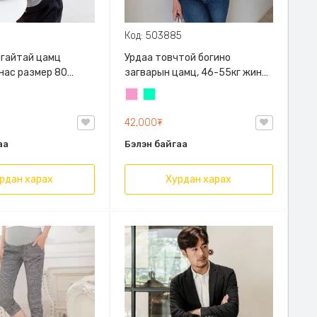
Код: 503885
алгайтай цамц
Урдаа товчтой богино
 нас размер 80
загварын цамц, 46-55кг жинд
й
таарна
Бүдэг
Номин
ягаан
ногоон
42,000₮
аа
Бэлэн байгаа
рдан харах
Хурдан харах