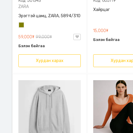
Код: 501343
Код: 605719
ZARA
Хайрцаг
Эрэгтэй цамц, ZARA, 5894/310
Олив
15,000₮
ногоон
59,000₮
99,000₮
Бэлэн байгаа
Бэлэн байгаа
Хурдан харах
Хурдан ха