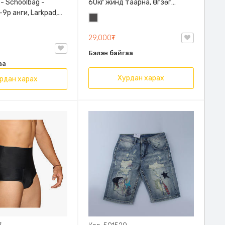
 - Schoolbag -
60кг жинд таарна, Өгзөг
9р анги, Larkpad,
өргөгчтэй
Хар
, Цацруулагчтай,
саарал
лгаатай
29,000₮
Бэлэн байгаа
аа
Хурдан харах
рдан харах