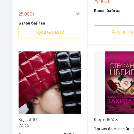
79,000₮
Эрдэмт Паблишинг,
Бэлэн байгаа
9789919235192
25,000₮
Бэлэн байгаа
Хурдан ха
Хурдан харах
Код: 501012
Код: 605603
ZARA
Танихгүй эмэгтэйн 