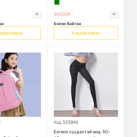
н
Ногоон
69,000₮
аа
Бэлэн байгаа
рдан харах
Хурдан харах
2
Код: 503846
Богино суудалтай өмд, 50-