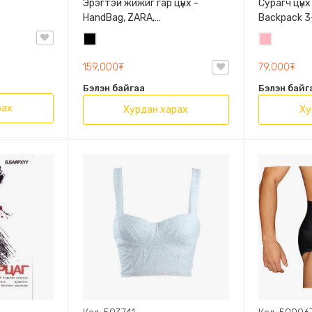
Эрэгтэй жижиг гар цүнх -
Сурагч цүнх
HandBag, ZARA,
Backpack 3-
3720/005/040, PU арьс
9009-10128
Хар
Цайвар
Олон таса
ягаан
159,000₮
79,000₮
Бэлэн байгаа
Бэлэн байг
рах
Хурдан харах
Ху