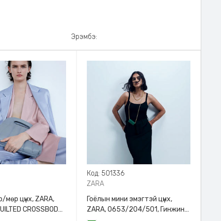
Эрэмбэ:
8
Код: 501336
ZARA
/мөр цүнх, ZARA,
Гоёлын мини эмэгтэй цүнх,
QUILTED CROSSBODY
ZARA, 0653/204/501, Гинжин
HANDLE
оосортой, Дотроо тольтой