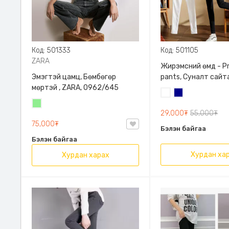
Код: 501333
Код: 501105
ZARA
Жирэмсний өмд - P
Эмэгтэй цамц, Бөмбөгөр
pants, Суналт сайт
мөртэй , ZARA, 0962/645
Цагаан
Хөх
Цайвар
29,000₮
55,000₮
ногоон
75,000₮
Бэлэн байгаа
Бэлэн байгаа
Хурдан ха
Хурдан харах