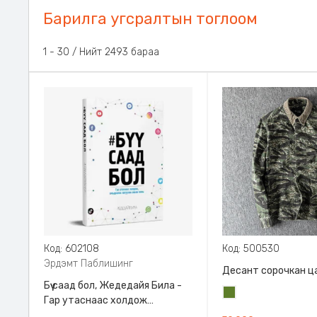
Барилга угсралтын тоглоом
31 - 60 / Нийт 2493 бараа
Код: 602108
Код: 500530
Эрдэмт Паблишинг
Десант сорочкан ц
Бүү саад бол, Жедедайя Била -
Цэргийн
Гар утаснаас холдож
ногоон
амьдралаа эргүүлэн авсан минь,