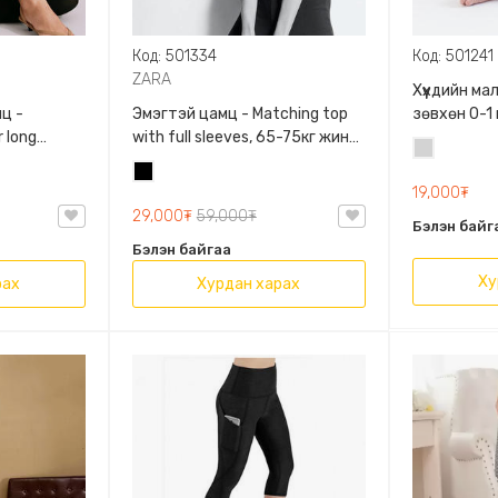
Код: 501334
Код: 501241
ZARA
Хүүхдийн м
ц -
Эмэгтэй цамц - Matching top
зөвхөн 0-1
 long
with full sleeves, 65-75кг жинд
сонголтто
Цайвар
60кг жинд
таарна, ZARA, 0962/642/800,
Хар
саарал
/458/615,
Задгай энгэртэй, Урт
19,000₮
ханцуйтай, Богино
29,000₮
59,000₮
Бэлэн байг
Бэлэн байгаа
Ху
рах
Хурдан харах