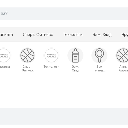
авилга
Спорт, Фитнесс
Технологи
Ээж, Хүүхэд
Эрү
авилга
Спорт,
Технологи
Ээж,
Эрүүл
Аяны
Фитнесс
Хүүхэд
мэнд,
бараа
Гоо
сайхан