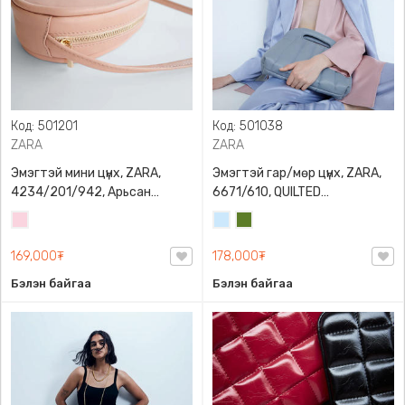
Код: 501201
Код: 501038
ZARA
ZARA
Эмэгтэй мини цүнх, ZARA,
Эмэгтэй гар/мөр цүнх, ZARA,
4234/201/942, Арьсан
6671/610, QUILTED
материалтай, LIMITED EDITION
CROSSBODY BAG WITH HANDLE
Усан
Усан
Цэргийн
OVAL LEATHER HANDBAG TRF
ягаан
цэнхэр
ногоон
169,000₮
178,000₮
Бэлэн байгаа
Бэлэн байгаа