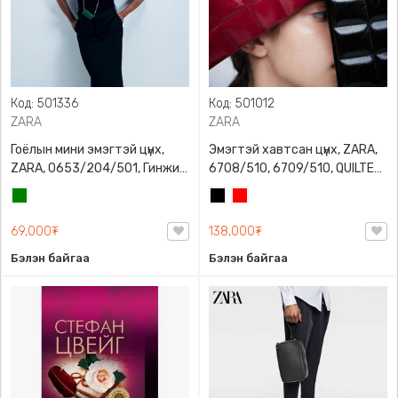
Код: 501336
Код: 501012
ZARA
ZARA
Гоёлын мини эмэгтэй цүнх,
Эмэгтэй хавтсан цүнх, ZARA,
ZARA, 0653/204/501, Гинжин
6708/510, 6709/510, QUILTED
оосортой, Дотроо тольтой
CLUTCH BAGDETAILS, Лакан,
Ногоон
Хар
Улаан
Гинжин оосортой
69,000₮
138,000₮
Бэлэн байгаа
Бэлэн байгаа