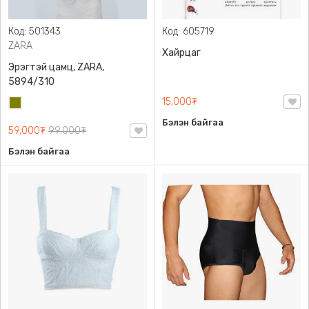
Код: 501343
Код: 605719
ZARA
Хайрцаг
Эрэгтэй цамц, ZARA,
5894/310
15,000₮
Олив
ногоон
Бэлэн байгаа
59,000₮
99,000₮
Бэлэн байгаа