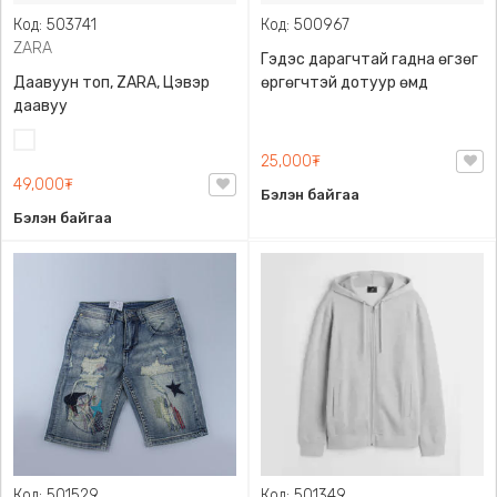
Код: 503741
Код: 500967
ZARA
Гэдэс дарагчтай гадна өгзөг
Даавуун топ, ZARA, Цэвэр
өргөгчтэй дотуур өмд
даавуу
Цагаан
25,000₮
49,000₮
Бэлэн байгаа
Бэлэн байгаа
Код: 501529
Код: 501349