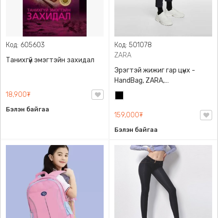
Код: 605603
Код: 501078
ZARA
Танихгүй эмэгтэйн захидал
Эрэгтэй жижиг гар цүнх -
HandBag, ZARA,
3720/005/040, PU арьс
18,900₮
Хар
Бэлэн байгаа
159,000₮
Бэлэн байгаа