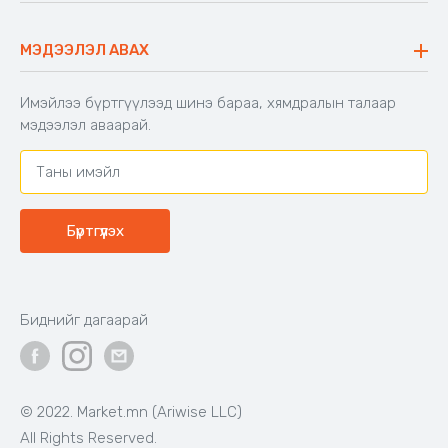
40,000₮
33,000₮
Бэлэн байгаа
Бэлэн байгаа
Код: 603671
Код: 502828
Шекспирийн сонгодог
Хүүхдийн унтлагын хос
зохиолууд
Цагаан
Цайвар
Тоорын
ягаан
шаргал
39,000₮
16,900₮
Бэлэн байгаа
Бэлэн байгаа
Код: 500650
Код: 503991
BIG TREE
Аяны эвхэгддэг 4-н
сандалтай ширээ
Өсгийтэй гутал - Ankle boots,
BIG TREE, Өргөн, нарийн 2