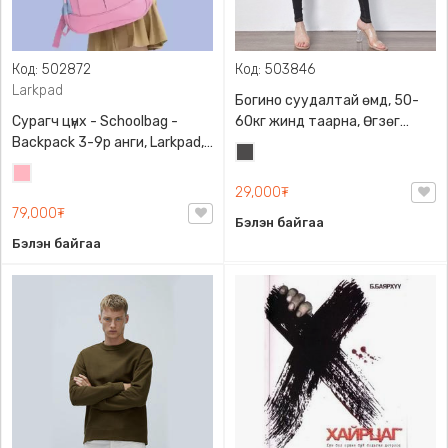
Код: 502872
Код: 503846
Larkpad
Богино суудалтай өмд, 50-
Сурагч цүнх - Schoolbag -
60кг жинд таарна, Өгзөг
Backpack 3-9р анги, Larkpad,
өргөгчтэй
Хар
9009-10128, Цацруулагчтай,
Цайвар
саарал
Олон тасалгаатай
29,000₮
ягаан
79,000₮
Бэлэн байгаа
Бэлэн байгаа