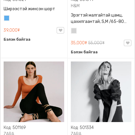
H&M
Ширээстэй жинсэн шорт
Эрэгтэй малгайтай цамц,
Жинсэн
цахилгаантай, S,M /65-80
цэнхэр
кг/, H&M, 0852614006,
39,000₮
Цайвар
Даавуу
саарал
Бэлэн байгаа
35,000₮
55,000₮
Бэлэн байгаа
Код: 501169
Код: 501334
ZARA
ZARA