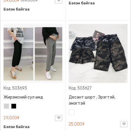
59,000₮
139,000₮
Бэлэн байгаа
Бэлэн байгаа
Код: 503693
Код: 503627
Жирэмсний сул өмд
Десант шорт , Эрэгтэй,
эмэгтэй
Цайвар
Хар
саарал
Цайвар
29,000₮
десант
25,000₮
Бэлэн байгаа