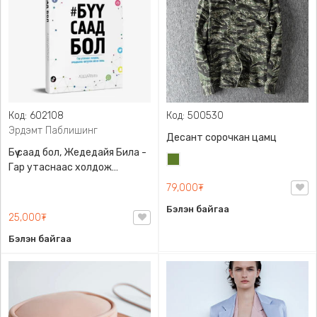
Код: 602108
Код: 500530
Эрдэмт Паблишинг
Десант сорочкан цамц
Бүү саад бол, Жедедайя Била -
Цэргийн
Гар утаснаас холдож
ногоон
амьдралаа эргүүлэн авсан
79,000₮
минь, Эрдэмт Паблишинг,
Бэлэн байгаа
9789919235192
25,000₮
Бэлэн байгаа