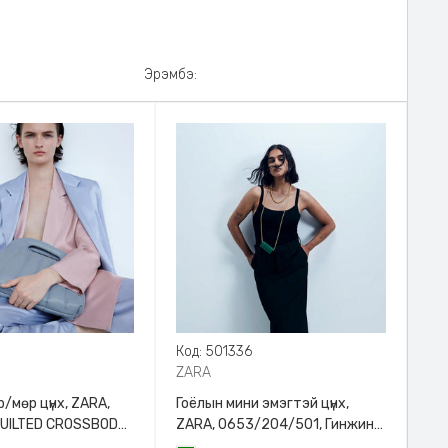
Эрэмбэ:
8
Код: 501336
ZARA
/мөр цүнх, ZARA,
Гоёлын мини эмэгтэй цүнх,
QUILTED CROSSBODY
ZARA, 0653/204/501, Гинжин
HANDLE
оосортой, Дотроо тольтой