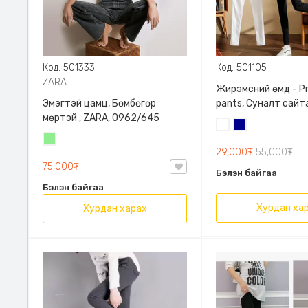
Код: 501333
Код: 501105
ZARA
Жирэмсний өмд - P
Эмэгтэй цамц, Бөмбөгөр
pants, Суналт сайт
мөртэй , ZARA, 0962/645
Цагаан
Хөх
Цайвар
29,000₮
55,000₮
ногоон
75,000₮
Бэлэн байгаа
Бэлэн байгаа
Хурдан ха
Хурдан харах