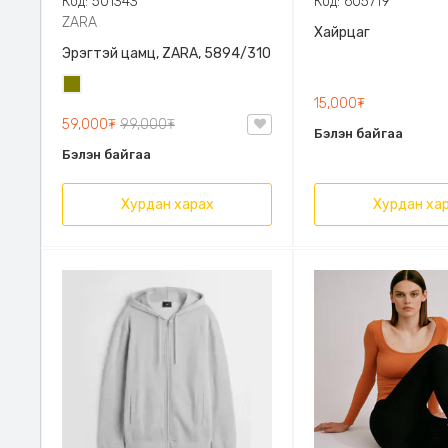
Код: 501343
Код: 605719
ZARA
Хайрцаг
Эрэгтэй цамц, ZARA, 5894/310
Олив
15,000₮
ногоон
59,000₮
99,000₮
Бэлэн байгаа
Бэлэн байгаа
Хурдан харах
Хурдан ха