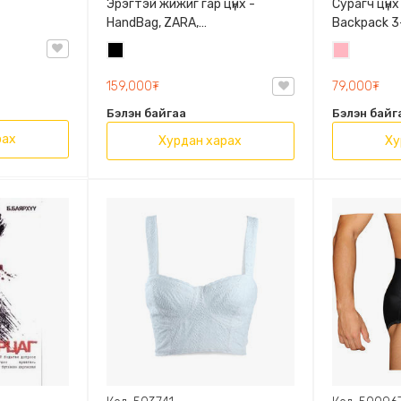
Эрэгтэй жижиг гар цүнх -
Сурагч цүнх
HandBag, ZARA,
Backpack 3-
3720/005/040, PU арьс
9009-10128
Хар
Цайвар
Олон таса
ягаан
159,000₮
79,000₮
Бэлэн байгаа
Бэлэн байг
рах
Хурдан харах
Ху