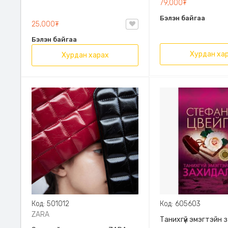
79,000₮
Эрдэмт Паблишинг,
Бэлэн байгаа
9789919235192
25,000₮
Бэлэн байгаа
Хурдан ха
Хурдан харах
Код: 501012
Код: 605603
ZARA
Танихгүй эмэгтэйн 