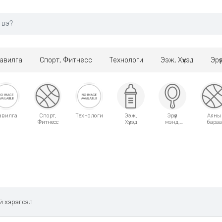
авилга
Спорт, Фитнесс
Технологи
Ээж, Хүүхэд
Эрү
авилга
Спорт,
Технологи
Ээж,
Эрүүл
Аяны
Фитнесс
Хүүхэд
мэнд,
бараа
Гоо
сайхан
й хэрэгсэл