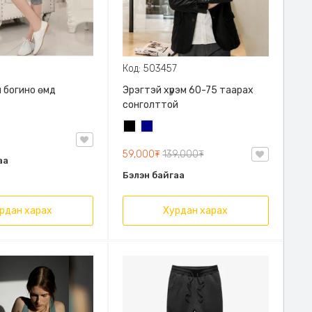
Код: 503457
 богино өмд
Эрэгтэй хүрэм 60-75 таарах
сонголттой
Хар
Хөх
59,000₮
139,000₮
аа
Бэлэн байгаа
рдан харах
Хурдан харах