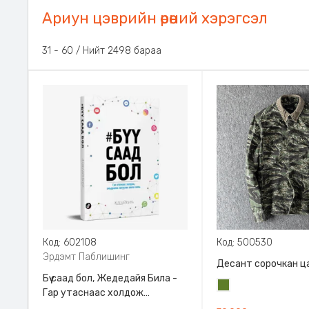
Ариун цэврийн өрөөний хэрэгсэл
31 - 60 / Нийт 2498 бараа
Код: 602108
Код: 500530
Эрдэмт Паблишинг
Десант сорочкан ц
Бүү саад бол, Жедедайя Била -
Цэргийн
Гар утаснаас холдож
ногоон
амьдралаа эргүүлэн авсан минь,