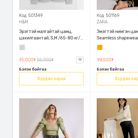
Код: 501349
Код: 501169
H&M
ZARA
Эрэгтэй малгайтай цамц,
Эмэгтэй нимгэн цам
цахилгаантай, S,M /65-80 кг/,
Seamless shapewear
H&M, 0852614006, Даавуу
sleeve t-shirt, 40-
Цайвар
Улбар
таарна, ZARA, 8779
саарал
шар
Урт ханцуйтай
35,000₮
55,000₮
98,500₮
Бэлэн байгаа
Бэлэн байгаа
Хурдан харах
Хурдан ха