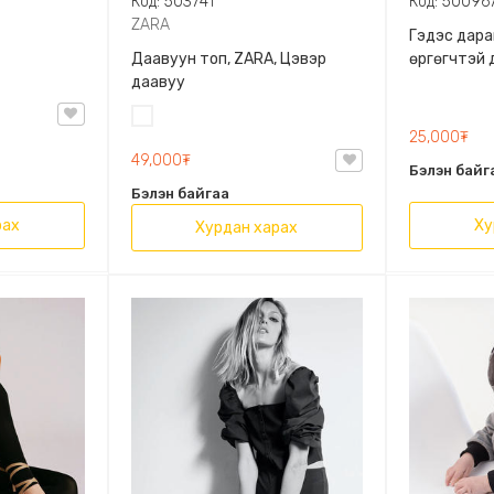
Код: 503741
Код: 50096
ZARA
Гэдэс дара
Даавуун топ, ZARA, Цэвэр
өргөгчтэй 
даавуу
Цагаан
25,000₮
49,000₮
Бэлэн байг
Бэлэн байгаа
рах
Ху
Хурдан харах