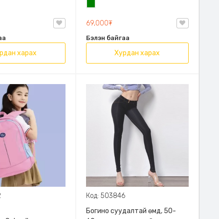
н
Ногоон
69,000₮
аа
Бэлэн байгаа
рдан харах
Хурдан харах
2
Код: 503846
Богино суудалтай өмд, 50-