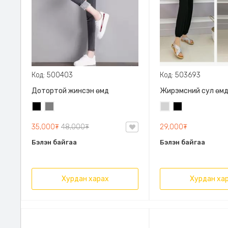
Код: 500403
Код: 503693
Дотортой жинсэн өмд
Жирэмсний сул өм
Хар
Саарал
Цайвар
Хар
саарал
35,000₮
48,000₮
29,000₮
Бэлэн байгаа
Бэлэн байгаа
Хурдан харах
Хурдан ха