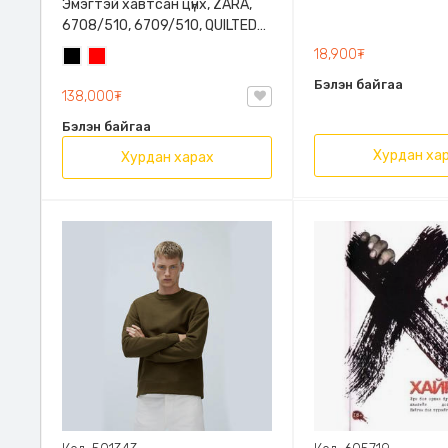
Эмэгтэй хавтсан цүнх, ZARA,
6708/510, 6709/510, QUILTED
CLUTCH BAGDETAILS, Лакан,
18,900₮
Хар
Улаан
Гинжин оосортой
Бэлэн байгаа
138,000₮
Бэлэн байгаа
Хурдан ха
Хурдан харах