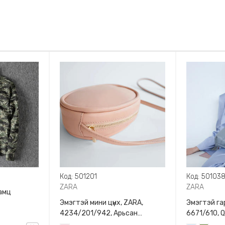
Код: 501201
Код: 50103
ZARA
ZARA
амц
Эмэгтэй мини цүнх, ZARA,
Эмэгтэй гар
4234/201/942, Арьсан
6671/610, 
материалтай, LIMITED EDITION
BAG WITH 