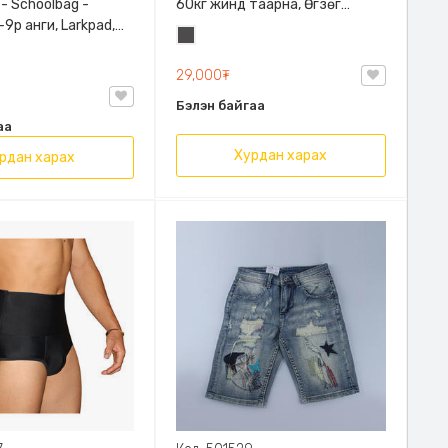
 - Schoolbag -
60кг жинд таарна, Өгзөг
9р анги, Larkpad,
өргөгчтэй
Хар
, Цацруулагчтай,
саарал
лгаатай
29,000₮
Бэлэн байгаа
аа
Хурдан харах
рдан харах