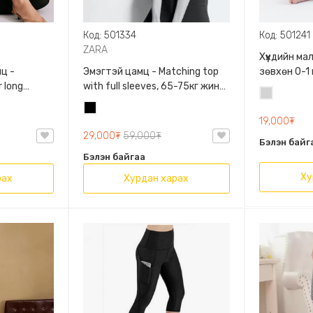
Код: 501334
Код: 501241
ZARA
Хүүхдийн м
ц -
Эмэгтэй цамц - Matching top
зөвхөн 0-1
 long
with full sleeves, 65-75кг жинд
сонголтто
Цайвар
60кг жинд
таарна, ZARA, 0962/642/800,
Хар
саарал
/458/615,
Задгай энгэртэй, Урт
19,000₮
ханцуйтай, Богино
29,000₮
59,000₮
Бэлэн байг
Бэлэн байгаа
Ху
рах
Хурдан харах