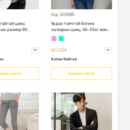
Код: 503885
алгайтай цамц
Урдаа товчтой богино
 нас размер 80
загварын цамц, 46-55кг жинд
й
таарна
Бүдэг
Номин
ягаан
ногоон
42,000₮
аа
Бэлэн байгаа
рдан харах
Хурдан харах