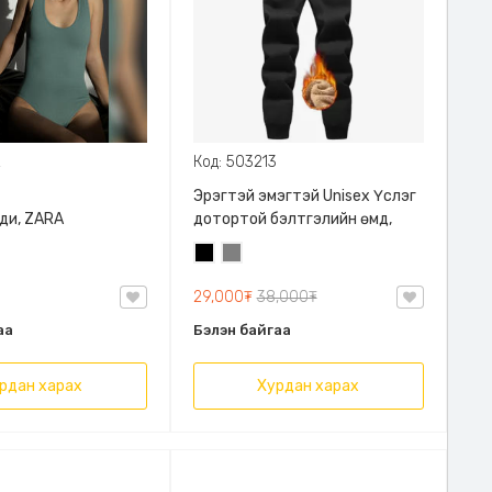
2
Код: 503213
Эрэгтэй эмэгтэй Unisex Үслэг
ди, ZARA
дотортой бэлтгэлийн өмд,
Хар
Саарал
29,000₮
38,000₮
аа
Бэлэн байгаа
рдан харах
Хурдан харах