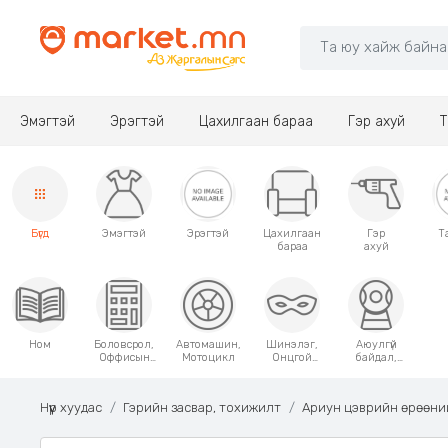
Эмэгтэй
Эрэгтэй
Цахилгаан бараа
Гэр ахуй
Т
Бүгд
Эмэгтэй
Эрэгтэй
Цахилгаан
Гэр
Т
бараа
ахуй
Ном
Боловсрол,
Автомашин,
Шинэлэг,
Аюулгүй
Оффисын
Мотоцикл
Онцгой
байдал,
хэрэгсэл
хэрэглээний
Хамгаалалт
зүйлс
Нүүр хуудас
Гэрийн засвар, тохижилт
Ариун цэврийн өрөөни