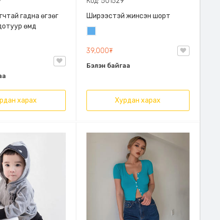
7
Код: 501529
гчтай гадна өгзөг
Ширээстэй жинсэн шорт
дотуур өмд
Жинсэн
цэнхэр
39,000₮
Бэлэн байгаа
аа
рдан харах
Хурдан харах