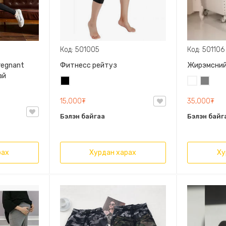
Код: 501005
Код: 501106
regnant
Фитнесс рейтуз
Жирэмсний
ай
Хар
Цагаан
Саарал
15,000₮
35,000₮
Бэлэн байгаа
Бэлэн байг
рах
Хурдан харах
Ху