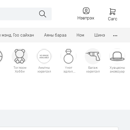
Нэвтрэх
Сагс
үл мэнд, Гоо сайхан
Аяны бараа
Ном
Шинэ
Тоглоом
Амьтны
Үнэт
Багаж
Хувцасны
Хобби
хэрэгсэл
эдлэл,
хэрэгсэл
аксессуар
аксессуар