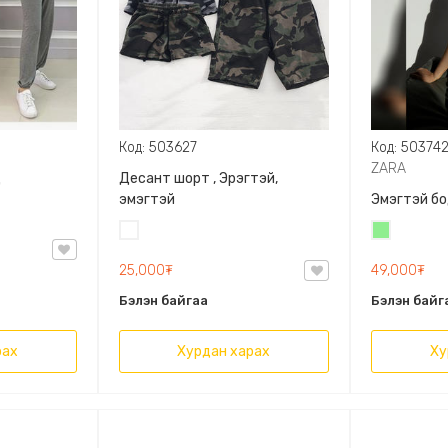
Код: 503627
Код: 50374
ZARA
д
Десант шорт , Эрэгтэй,
эмэгтэй
Эмэгтэй бо
Цайвар
Цайвар
десант
ногоон
25,000₮
49,000₮
Бэлэн байгаа
Бэлэн байг
рах
Хурдан харах
Ху