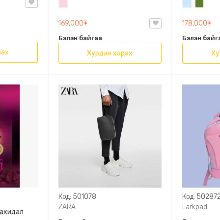
Усан
Усан
Цэргий
OVAL LEATHER HANDBAG TRF
ягаан
цэнхэр
ногоон
169,000₮
178,000₮
Бэлэн байгаа
Бэлэн байг
рах
Хурдан харах
Ху
Код: 501078
Код: 50287
ZARA
Larkpad
захидал