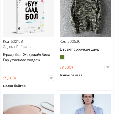
Код: 602108
Код: 500530
Эрдэмт Паблишинг
Десант сорочкан цамц
Бүү саад бол, Жедедайя Била -
Цэргийн
Гар утаснаас холдож
ногоон
амьдралаа эргүүлэн авсан
79,000₮
минь, Эрдэмт Паблишинг,
Бэлэн байгаа
9789919235192
25,000₮
Бэлэн байгаа