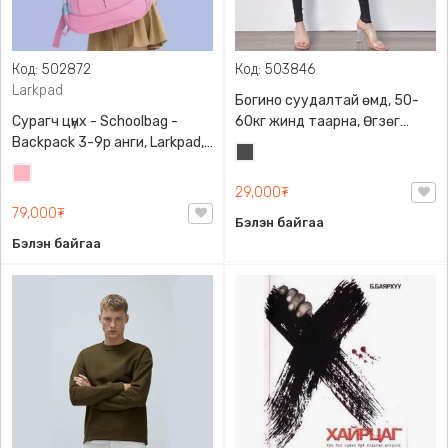
Код: 502872
Код: 503846
Larkpad
Богино суудалтай өмд, 50-
Сурагч цүнх - Schoolbag -
60кг жинд таарна, Өгзөг
Backpack 3-9р анги, Larkpad,
өргөгчтэй
Хар
9009-10128, Цацруулагчтай,
Цайвар
саарал
Олон тасалгаатай
29,000₮
ягаан
79,000₮
Бэлэн байгаа
Бэлэн байгаа