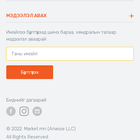
40,000₮
33,000₮
Бэлэн байгаа
Бэлэн байгаа
Код: 603671
Код: 502828
Шекспирийн сонгодог
Хүүхдийн унтлагын хос
зохиолууд
Цагаан
Цайвар
Тоорын
ягаан
шаргал
39,000₮
16,900₮
Бэлэн байгаа
Бэлэн байгаа
Код: 500650
Код: 503991
BIG TREE
Аяны эвхэгддэг 4-н
сандалтай ширээ
Өсгийтэй гутал - Ankle boots,
BIG TREE, Өргөн, нарийн 2