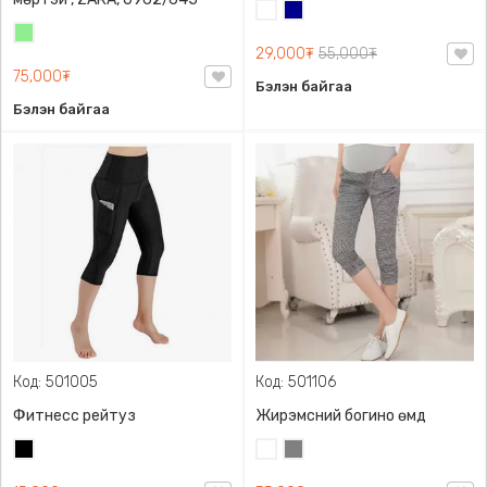
Цагаан
Хөх
Цайвар
29,000₮
55,000₮
ногоон
75,000₮
Бэлэн байгаа
Бэлэн байгаа
Код: 501005
Код: 501106
Фитнесс рейтуз
Жирэмсний богино өмд
Хар
Цагаан
Саарал