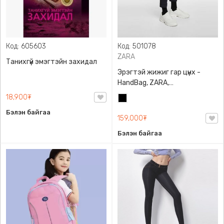
Код: 605603
Код: 501078
ZARA
Танихгүй эмэгтэйн захидал
Эрэгтэй жижиг гар цүнх -
HandBag, ZARA,
3720/005/040, PU арьс
18,900₮
Хар
Бэлэн байгаа
159,000₮
Бэлэн байгаа