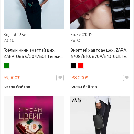
Код: 501336
Код: 501012
ZARA
ZARA
Гоёлын мини эмэгтэй цүнх,
Эмэгтэй хавтсан цүнх, ZARA,
ZARA, 0653/204/501, Гинжин
6708/510, 6709/510, QUILTED
оосортой, Дотроо тольтой
CLUTCH BAGDETAILS, Лакан,
Ногоон
Хар
Улаан
Гинжин оосортой
69,000₮
138,000₮
Бэлэн байгаа
Бэлэн байгаа