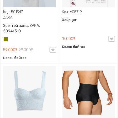
Код: 501343
Код: 605719
ZARA
Хайрцаг
Эрэгтэй цамц, ZARA,
5894/310
15,000₮
Олив
ногоон
Бэлэн байгаа
59,000₮
99,000₮
Бэлэн байгаа