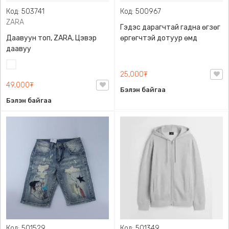
Код: 503741
Код: 500967
ZARA
Гэдэс дарагчтай гадна өгзөг
Даавуун топ, ZARA, Цэвэр
өргөгчтэй дотуур өмд
даавуу
Цагаан
25,000₮
49,000₮
Бэлэн байгаа
Бэлэн байгаа
Код: 501529
Код: 501349