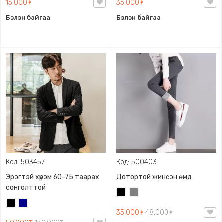
15,000₮
35,000₮
Бэлэн байгаа
Бэлэн байгаа
Код: 503457
Код: 500403
Эрэгтэй хүрэм 60-75 таарах
Дотортой жинсэн өмд
сонголттой
Хар
Саарал
Хар
Хөх
35,000₮
48,000₮