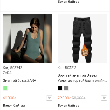
Бэлэн байгаа
Код: 503742
Код: 503213
ZARA
Эрэгтэй эмэгтэй Unisex
Эмэгтэй боди, ZARA
Үслэг дотортой бэлтгэлийн
өмд,
Цайвар
Хар
Саарал
ногоон
49,000₮
29,000₮
38,000₮
Бэлэн байгаа
Бэлэн байгаа