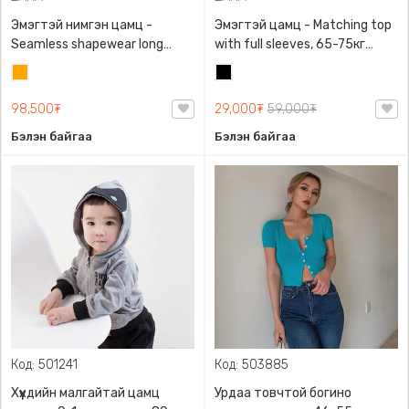
Эмэгтэй нимгэн цамц -
Эмэгтэй цамц - Matching top
Seamless shapewear long
with full sleeves, 65-75кг
sleeve t-shirt, 40-60кг жинд
жинд таарна, ZARA,
Улбар
Хар
таарна, ZARA, 8779/458/615,
0962/642/800, Задгай
шар
Урт ханцуйтай
энгэртэй, Урт ханцуйтай,
98,500₮
29,000₮
59,000₮
Богино
Бэлэн байгаа
Бэлэн байгаа
Код: 501241
Код: 503885
Хүүхдийн малгайтай цамц
Урдаа товчтой богино