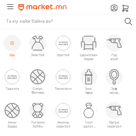
Бүгд
Эмэгтэй
Эрэгтэй
Цахилгаан
Гэр
бараа
ахуй
Тавилга
Спорт,
Технологи
Ээж,
Эрүүл
Фитнесс
Хүүхэд
мэнд,
Гоо
сайхан
Аяны
Тоглоом
Амьтны
Үнэт
Багаж
бараа
Хобби
хэрэгсэл
эдлэл,
хэрэгсэл
аксессуар