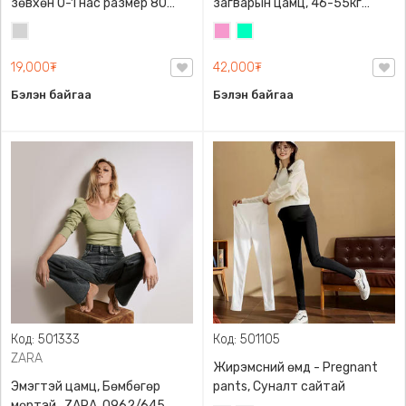
зөвхөн 0-1 нас размер 80
загварын цамц, 46-55кг
сонголттой
жинд таарна
Цайвар
Бүдэг
Номин
саарал
ягаан
ногоон
19,000₮
42,000₮
Бэлэн байгаа
Бэлэн байгаа
Код: 501333
Код: 501105
ZARA
Жирэмсний өмд - Pregnant
Эмэгтэй цамц, Бөмбөгөр
pants, Суналт сайтай
мөртэй , ZARA, 0962/645