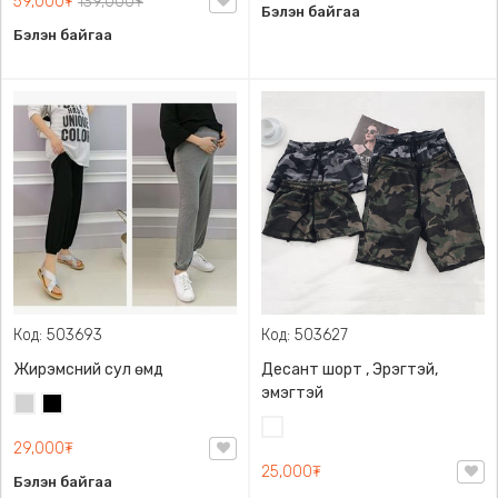
59,000₮
139,000₮
Бэлэн байгаа
Бэлэн байгаа
Код: 503693
Код: 503627
Жирэмсний сул өмд
Десант шорт , Эрэгтэй,
эмэгтэй
Цайвар
Хар
саарал
Цайвар
29,000₮
десант
25,000₮
Бэлэн байгаа