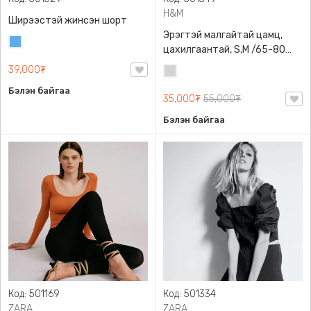
H&M
Ширээстэй жинсэн шорт
Эрэгтэй малгайтай цамц,
Жинсэн
цахилгаантай, S,M /65-80
цэнхэр
кг/, H&M, 0852614006,
39,000₮
Цайвар
Даавуу
саарал
Бэлэн байгаа
35,000₮
55,000₮
Бэлэн байгаа
Код: 501169
Код: 501334
ZARA
ZARA