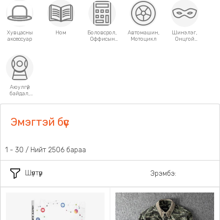
Хувцасны
Ном
Боловсрол,
Автомашин,
Шинэлэг,
аксессуар
Оффисын
Мотоцикл
Онцгой
хэрэгсэл
хэрэглээний
зүйлс
Аюулгүй
байдал,
Хамгаалалт
Эмэгтэй бүс
31 - 60 / Нийт 2506 бараа
Шүүлтүүр
Эрэмбэ: