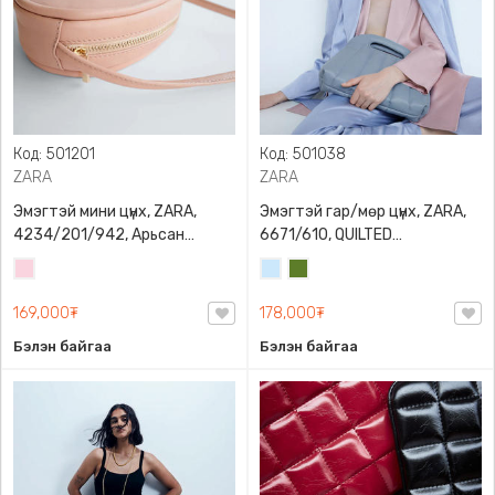
Код: 501201
Код: 501038
ZARA
ZARA
Эмэгтэй мини цүнх, ZARA,
Эмэгтэй гар/мөр цүнх, ZARA,
4234/201/942, Арьсан
6671/610, QUILTED
материалтай, LIMITED EDITION
CROSSBODY BAG WITH HANDLE
Усан
Усан
Цэргийн
OVAL LEATHER HANDBAG TRF
ягаан
цэнхэр
ногоон
169,000₮
178,000₮
Бэлэн байгаа
Бэлэн байгаа