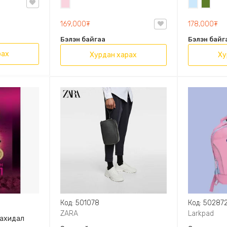
Усан
Усан
Цэргий
OVAL LEATHER HANDBAG TRF
ягаан
цэнхэр
ногоон
169,000₮
178,000₮
Бэлэн байгаа
Бэлэн байг
рах
Хурдан харах
Ху
Код: 501078
Код: 50287
ZARA
Larkpad
захидал