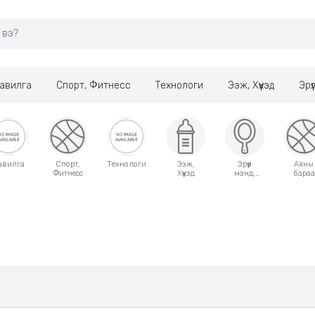
авилга
Спорт, Фитнесс
Технологи
Ээж, Хүүхэд
Эрү
авилга
Спорт,
Технологи
Ээж,
Эрүүл
Аяны
Фитнесс
Хүүхэд
мэнд,
бараа
Гоо
сайхан