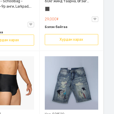
 - Schoolbag -
60кг жинд таарна, Өгзөг
9р анги, Larkpad,
өргөгчтэй
Хар
, Цацруулагчтай,
саарал
лгаатай
29,000₮
Бэлэн байгаа
аа
Хурдан харах
рдан харах