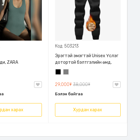
2
Код: 503213
Эрэгтэй эмэгтэй Unisex Үслэг
ди, ZARA
дотортой бэлтгэлийн өмд,
Хар
Саарал
29,000₮
38,000₮
аа
Бэлэн байгаа
рдан харах
Хурдан харах