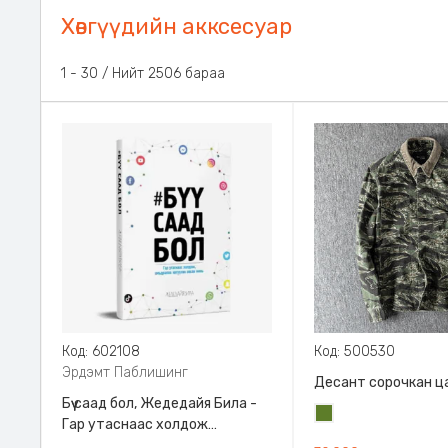
Хөвгүүдийн акксесуар
31 - 60 / Нийт 2506 бараа
Код: 602108
Код: 500530
Эрдэмт Паблишинг
Десант сорочкан ц
Бүү саад бол, Жедедайя Била -
Цэргийн
Гар утаснаас холдож
ногоон
амьдралаа эргүүлэн авсан минь,