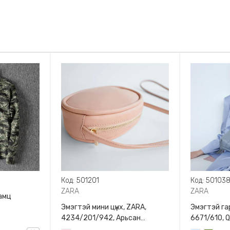
Код: 501201
Код: 50103
ZARA
ZARA
амц
Эмэгтэй мини цүнх, ZARA,
Эмэгтэй гар
4234/201/942, Арьсан
6671/610, 
материалтай, LIMITED EDITION
BAG WITH 