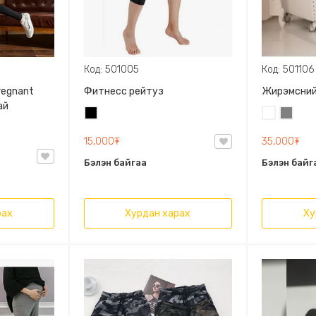
Код: 501005
Код: 501106
regnant
Фитнесс рейтуз
Жирэмсний
ай
Хар
Цагаан
Саарал
15,000₮
35,000₮
Бэлэн байгаа
Бэлэн байг
рах
Хурдан харах
Ху