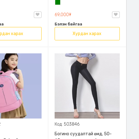
н
Ногоон
69,000₮
аа
Бэлэн байгаа
рдан харах
Хурдан харах
2
Код: 503846
Богино суудалтай өмд, 50-