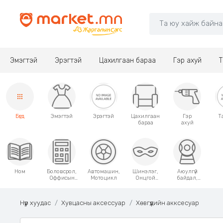
Эмэгтэй
Эрэгтэй
Цахилгаан бараа
Гэр ахуй
Т
Бүгд
Эмэгтэй
Эрэгтэй
Цахилгаан
Гэр
Т
бараа
ахуй
Ном
Боловсрол,
Автомашин,
Шинэлэг,
Аюулгүй
Оффисын
Мотоцикл
Онцгой
байдал,
хэрэгсэл
хэрэглээний
Хамгаалалт
зүйлс
Нүүр хуудас
Хувцасны аксессуар
Хөвгүүдийн акксесуар