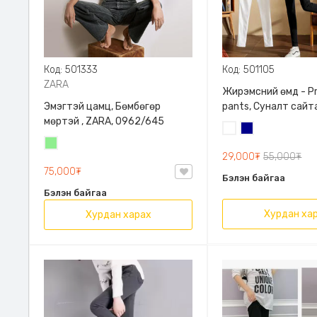
Код: 501333
Код: 501105
ZARA
Жирэмсний өмд - P
Эмэгтэй цамц, Бөмбөгөр
pants, Суналт сайт
мөртэй , ZARA, 0962/645
Цагаан
Хөх
Цайвар
29,000₮
55,000₮
ногоон
75,000₮
Бэлэн байгаа
Бэлэн байгаа
Хурдан ха
Хурдан харах