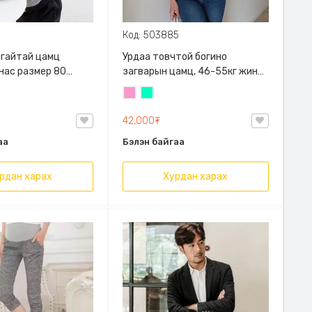
Код: 503885
алгайтай цамц
Урдаа товчтой богино
 нас размер 80
загварын цамц, 46-55кг жинд
й
таарна
Бүдэг
Номин
ягаан
ногоон
42,000₮
аа
Бэлэн байгаа
рдан харах
Хурдан харах