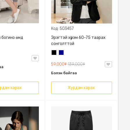
Код: 503457
 богино өмд
Эрэгтэй хүрэм 60-75 таарах
сонголттой
Хар
Хөх
59,000₮
139,000₮
аа
Бэлэн байгаа
рдан харах
Хурдан харах