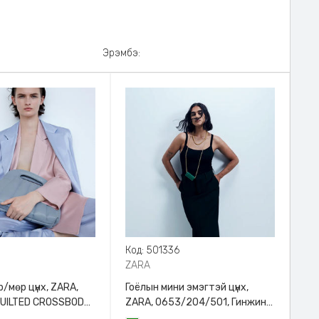
Эрэмбэ:
8
Код: 501336
ZARA
/мөр цүнх, ZARA,
Гоёлын мини эмэгтэй цүнх,
QUILTED CROSSBODY
ZARA, 0653/204/501, Гинжин
HANDLE
оосортой, Дотроо тольтой