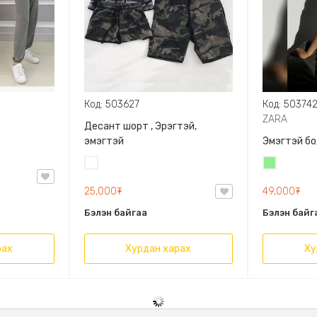
Код: 503627
Код: 50374
ZARA
д
Десант шорт , Эрэгтэй,
эмэгтэй
Эмэгтэй бо
Цайвар
Цайвар
десант
ногоон
25,000₮
49,000₮
Бэлэн байгаа
Бэлэн байг
рах
Хурдан харах
Ху