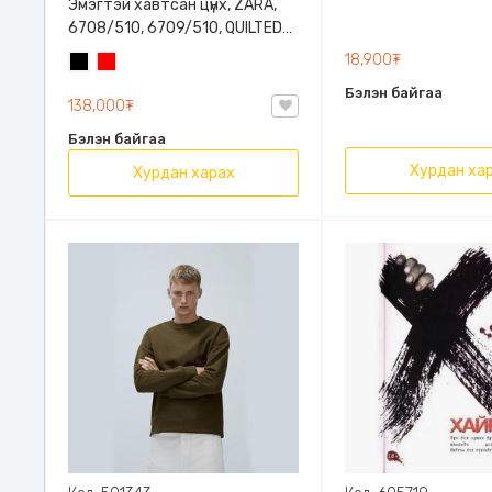
Эмэгтэй хавтсан цүнх, ZARA,
6708/510, 6709/510, QUILTED
CLUTCH BAGDETAILS, Лакан,
18,900₮
Хар
Улаан
Гинжин оосортой
Бэлэн байгаа
138,000₮
Бэлэн байгаа
Хурдан ха
Хурдан харах