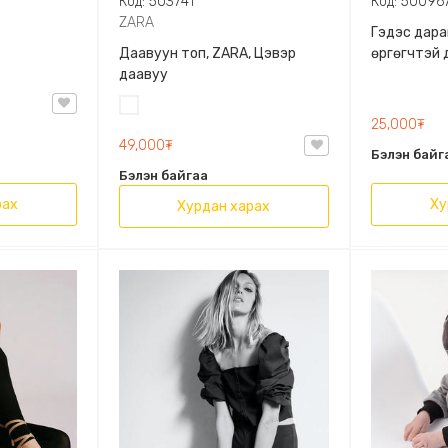
Код: 503741
Код: 50096
ZARA
Гэдэс дара
Даавуун топ, ZARA, Цэвэр
өргөгчтэй 
даавуу
Цагаан
25,000₮
49,000₮
Бэлэн байг
Бэлэн байгаа
рах
Ху
Хурдан харах