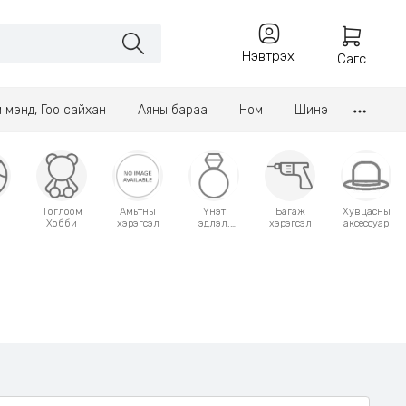
Нэвтрэх
Сагс
үл мэнд, Гоо сайхан
Аяны бараа
Ном
Шинэ
Тоглоом
Амьтны
Үнэт
Багаж
Хувцасны
Хобби
хэрэгсэл
эдлэл,
хэрэгсэл
аксессуар
аксессуар