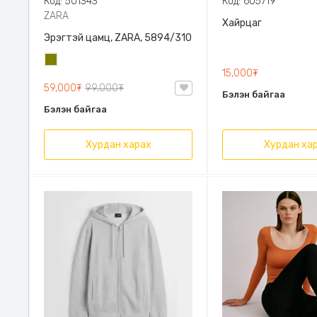
Код: 501343
Код: 605719
ZARA
Хайрцаг
Эрэгтэй цамц, ZARA, 5894/310
Олив
15,000₮
ногоон
59,000₮
99,000₮
Бэлэн байгаа
Бэлэн байгаа
Хурдан харах
Хурдан ха