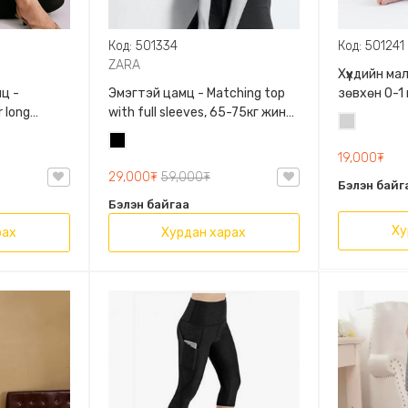
Код: 501334
Код: 501241
ZARA
Хүүхдийн м
ц -
Эмэгтэй цамц - Matching top
зөвхөн 0-1
 long
with full sleeves, 65-75кг жинд
сонголтто
Цайвар
60кг жинд
таарна, ZARA, 0962/642/800,
Хар
саарал
/458/615,
Задгай энгэртэй, Урт
19,000₮
ханцуйтай, Богино
29,000₮
59,000₮
Бэлэн байг
Бэлэн байгаа
Ху
рах
Хурдан харах