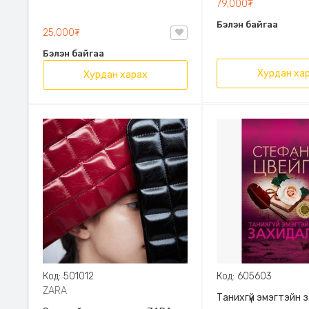
79,000₮
Эрдэмт Паблишинг,
Бэлэн байгаа
9789919235192
25,000₮
Бэлэн байгаа
Хурдан ха
Хурдан харах
Код: 501012
Код: 605603
ZARA
Танихгүй эмэгтэйн 