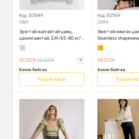
Код: 501349
Код: 501169
H&M
ZARA
Эрэгтэй малгайтай цамц,
Эмэгтэй нимгэн цам
цахилгаантай, S,M /65-80 кг/,
Seamless shapewear
H&M, 0852614006, Даавуу
sleeve t-shirt, 40-
Цайвар
Улбар
таарна, ZARA, 8779
саарал
шар
Урт ханцуйтай
35,000₮
55,000₮
98,500₮
Бэлэн байгаа
Бэлэн байгаа
Хурдан харах
Хурдан ха