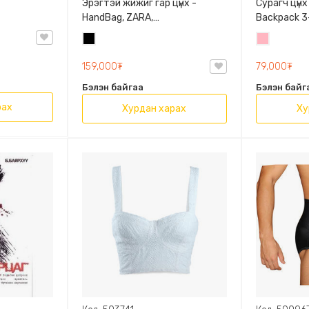
Эрэгтэй жижиг гар цүнх -
Сурагч цүнх
HandBag, ZARA,
Backpack 3-
3720/005/040, PU арьс
9009-10128
Хар
Цайвар
Олон таса
ягаан
159,000₮
79,000₮
Бэлэн байгаа
Бэлэн байг
рах
Хурдан харах
Ху