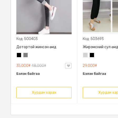
Код: 500403
Код: 503693
Дотортой жинсэн өмд
Жирэмсний сул өм
Хар
Саарал
Цайвар
Хар
саарал
35,000₮
48,000₮
29,000₮
Бэлэн байгаа
Бэлэн байгаа
Хурдан харах
Хурдан ха