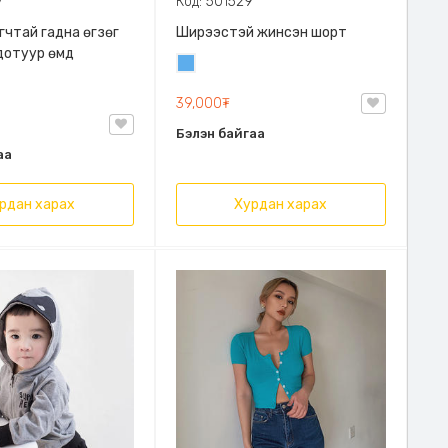
7
Код: 501529
гчтай гадна өгзөг
Ширээстэй жинсэн шорт
дотуур өмд
Жинсэн
цэнхэр
39,000₮
Бэлэн байгаа
аа
рдан харах
Хурдан харах