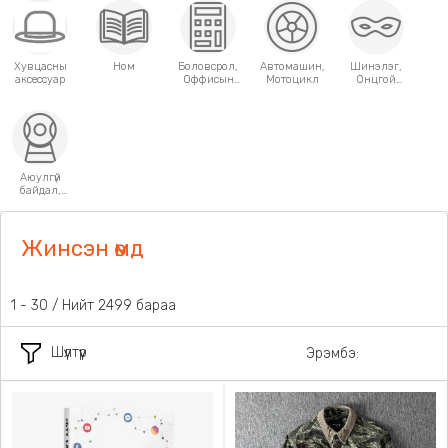
Хувцасны
Ном
Боловсрол,
Автомашин,
Шинэлэг,
аксессуар
Оффисын
Мотоцикл
Онцгой
хэрэгсэл
хэрэглээний
зүйлс
Аюулгүй
байдал,
Хамгаалалт
Жинсэн өмд
31 - 60 / Нийт 2499 бараа
Шүүлтүүр
Эрэмбэ: