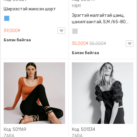
H&M
Ширээстэй жинсэн шорт
Эрэгтэй малгайтай цамц,
Жинсэн
цахилгаантай, S,M /65-80
цэнхэр
кг/, H&M, 0852614006,
39,000₮
Цайвар
Даавуу
саарал
Бэлэн байгаа
35,000₮
55,000₮
Бэлэн байгаа
Код: 501169
Код: 501334
ZARA
ZARA