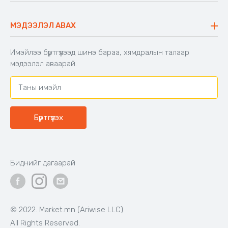
40,000₮
33,000₮
Бэлэн байгаа
Бэлэн байгаа
Код: 603671
Код: 502828
Шекспирийн сонгодог
Хүүхдийн унтлагын хос
зохиолууд
Цагаан
Цайвар
Тоорын
ягаан
шаргал
39,000₮
16,900₮
Бэлэн байгаа
Бэлэн байгаа
Код: 500650
Код: 503991
BIG TREE
Аяны эвхэгддэг 4-н
сандалтай ширээ
Өсгийтэй гутал - Ankle boots,
BIG TREE, Өргөн, нарийн 2