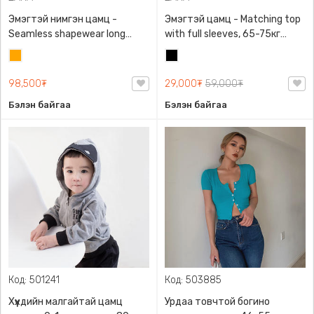
Эмэгтэй нимгэн цамц -
Эмэгтэй цамц - Matching top
Seamless shapewear long
with full sleeves, 65-75кг
sleeve t-shirt, 40-60кг жинд
жинд таарна, ZARA,
Улбар
Хар
таарна, ZARA, 8779/458/615,
0962/642/800, Задгай
шар
Урт ханцуйтай
энгэртэй, Урт ханцуйтай,
98,500₮
29,000₮
59,000₮
Богино
Бэлэн байгаа
Бэлэн байгаа
Код: 501241
Код: 503885
Хүүхдийн малгайтай цамц
Урдаа товчтой богино