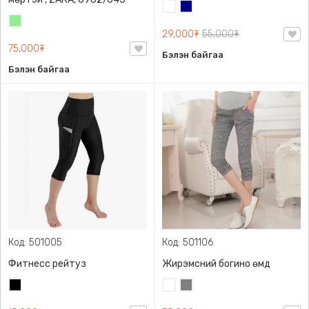
Цагаан
Хөх
Цайвар
29,000₮
55,000₮
ногоон
75,000₮
Бэлэн байгаа
Бэлэн байгаа
Код: 501005
Код: 501106
Фитнесс рейтуз
Жирэмсний богино өмд
Хар
Цагаан
Саарал