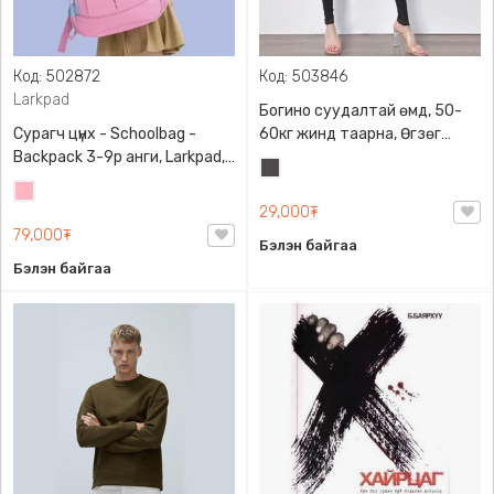
Код: 502872
Код: 503846
Larkpad
Богино суудалтай өмд, 50-
Сурагч цүнх - Schoolbag -
60кг жинд таарна, Өгзөг
Backpack 3-9р анги, Larkpad,
өргөгчтэй
Хар
9009-10128, Цацруулагчтай,
Цайвар
саарал
Олон тасалгаатай
29,000₮
ягаан
79,000₮
Бэлэн байгаа
Бэлэн байгаа