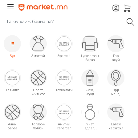
Бүгд
Эмэгтэй
Эрэгтэй
Цахилгаан
Гэр
бараа
ахуй
Тавилга
Спорт,
Технологи
Ээж,
Эрүүл
Фитнесс
Хүүхэд
мэнд,
Гоо
сайхан
Аяны
Тоглоом
Амьтны
Үнэт
Багаж
бараа
Хобби
хэрэгсэл
эдлэл,
хэрэгсэл
аксессуар