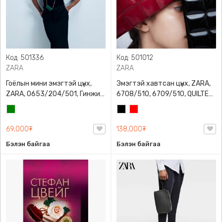
Код: 501336
Код: 501012
ZARA
ZARA
Гоёлын мини эмэгтэй цүнх,
Эмэгтэй хавтсан цүнх, ZARA,
ZARA, 0653/204/501, Гинжин
6708/510, 6709/510, QUILTED
оосортой, Дотроо тольтой
CLUTCH BAGDETAILS, Лакан,
Ногоон
Хар
Улаан
Гинжин оосортой
69,000₮
138,000₮
Бэлэн байгаа
Бэлэн байгаа