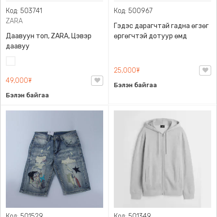
Код: 503741
Код: 500967
ZARA
Гэдэс дарагчтай гадна өгзөг
Даавуун топ, ZARA, Цэвэр
өргөгчтэй дотуур өмд
даавуу
Цагаан
25,000₮
49,000₮
Бэлэн байгаа
Бэлэн байгаа
Код: 501529
Код: 501349