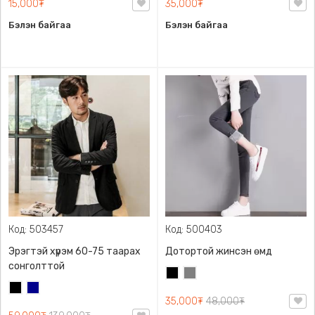
15,000₮
35,000₮
Бэлэн байгаа
Бэлэн байгаа
Код: 503457
Код: 500403
Эрэгтэй хүрэм 60-75 таарах
Дотортой жинсэн өмд
сонголттой
Хар
Саарал
Хар
Хөх
35,000₮
48,000₮