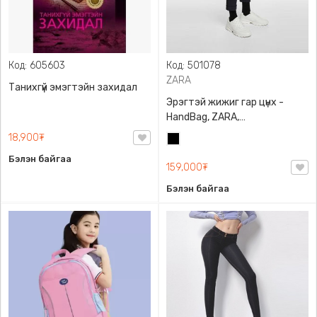
Код: 605603
Код: 501078
ZARA
Танихгүй эмэгтэйн захидал
Эрэгтэй жижиг гар цүнх -
HandBag, ZARA,
3720/005/040, PU арьс
18,900₮
Хар
Бэлэн байгаа
159,000₮
Бэлэн байгаа