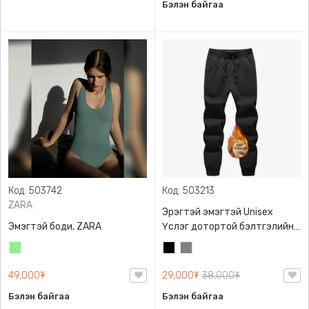
Бэлэн байгаа
Код: 503742
Код: 503213
ZARA
Эрэгтэй эмэгтэй Unisex
Эмэгтэй боди, ZARA
Үслэг дотортой бэлтгэлийн
өмд,
Цайвар
Хар
Саарал
ногоон
49,000₮
29,000₮
38,000₮
Бэлэн байгаа
Бэлэн байгаа