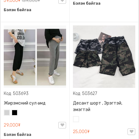
59,000₮
139,000₮
Бэлэн байгаа
Бэлэн байгаа
Код: 503693
Код: 503627
Жирэмсний сул өмд
Десант шорт , Эрэгтэй,
эмэгтэй
Цайвар
Хар
саарал
Цайвар
29,000₮
десант
25,000₮
Бэлэн байгаа