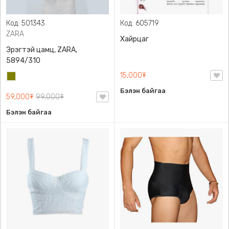
Код: 501343
Код: 605719
ZARA
Хайрцаг
Эрэгтэй цамц, ZARA,
5894/310
15,000₮
Олив
ногоон
Бэлэн байгаа
59,000₮
99,000₮
Бэлэн байгаа