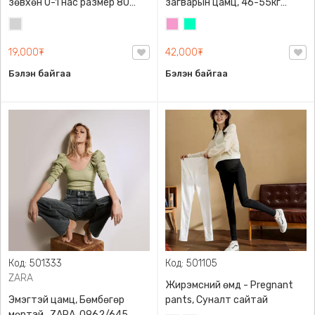
зөвхөн 0-1 нас размер 80
загварын цамц, 46-55кг
сонголттой
жинд таарна
Цайвар
Бүдэг
Номин
саарал
ягаан
ногоон
19,000₮
42,000₮
Бэлэн байгаа
Бэлэн байгаа
Код: 501333
Код: 501105
ZARA
Жирэмсний өмд - Pregnant
Эмэгтэй цамц, Бөмбөгөр
pants, Суналт сайтай
мөртэй , ZARA, 0962/645