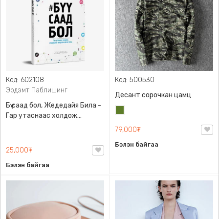
Код: 602108
Код: 500530
Эрдэмт Паблишинг
Десант сорочкан цамц
Бүү саад бол, Жедедайя Била -
Цэргийн
Гар утаснаас холдож
ногоон
амьдралаа эргүүлэн авсан
79,000₮
минь, Эрдэмт Паблишинг,
Бэлэн байгаа
9789919235192
25,000₮
Бэлэн байгаа