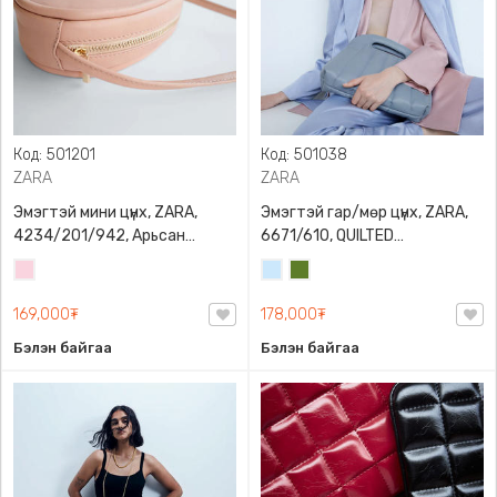
Код: 501201
Код: 501038
ZARA
ZARA
Эмэгтэй мини цүнх, ZARA,
Эмэгтэй гар/мөр цүнх, ZARA,
4234/201/942, Арьсан
6671/610, QUILTED
материалтай, LIMITED EDITION
CROSSBODY BAG WITH HANDLE
Усан
Усан
Цэргийн
OVAL LEATHER HANDBAG TRF
ягаан
цэнхэр
ногоон
169,000₮
178,000₮
Бэлэн байгаа
Бэлэн байгаа