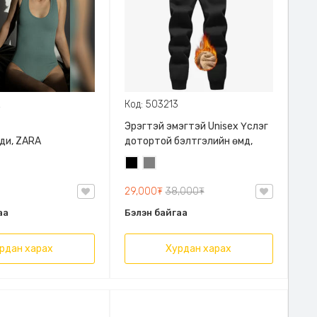
2
Код: 503213
Эрэгтэй эмэгтэй Unisex Үслэг
ди, ZARA
дотортой бэлтгэлийн өмд,
Хар
Саарал
29,000₮
38,000₮
аа
Бэлэн байгаа
рдан харах
Хурдан харах