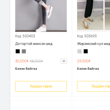
Код: 500403
Код: 503693
Дотортой жинсэн өмд
Жирэмсний сул өм
Хар
Саарал
Цайвар
Хар
саарал
35,000₮
48,000₮
29,000₮
Бэлэн байгаа
Бэлэн байгаа
Хурдан харах
Хурдан ха