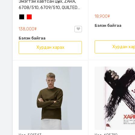
Эмэгтэй хавтсан цүнх, ZARA,
6708/510, 6709/510, QUILTED
CLUTCH BAGDETAILS, Лакан,
18,900₮
Хар
Улаан
Гинжин оосортой
Бэлэн байгаа
138,000₮
Бэлэн байгаа
Хурдан ха
Хурдан харах