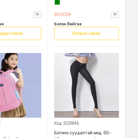
н
Ногоон
69,000₮
аа
Бэлэн байгаа
рдан харах
Хурдан харах
2
Код: 503846
Богино суудалтай өмд, 50-