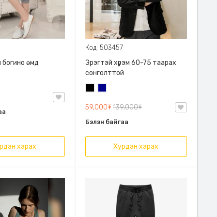
Код: 503457
 богино өмд
Эрэгтэй хүрэм 60-75 таарах
сонголттой
Хар
Хөх
59,000₮
139,000₮
аа
Бэлэн байгаа
рдан харах
Хурдан харах