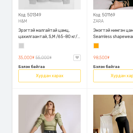
Код: 501349
Код: 501169
H&M
ZARA
Эрэгтэй малгайтай цамц,
Эмэгтэй нимгэн цам
цахилгаантай, S,M /65-80 кг/,
Seamless shapewear
H&M, 0852614006, Даавуу
sleeve t-shirt, 40-
Цайвар
Улбар
таарна, ZARA, 8779
саарал
шар
Урт ханцуйтай
35,000₮
55,000₮
98,500₮
Бэлэн байгаа
Бэлэн байгаа
Хурдан харах
Хурдан ха