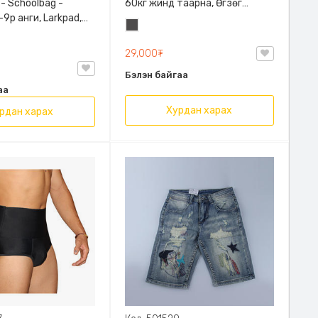
 - Schoolbag -
60кг жинд таарна, Өгзөг
9р анги, Larkpad,
өргөгчтэй
Хар
, Цацруулагчтай,
саарал
лгаатай
29,000₮
Бэлэн байгаа
аа
Хурдан харах
рдан харах