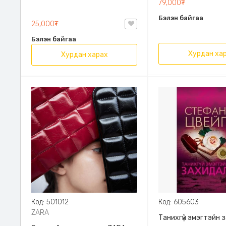
79,000₮
Эрдэмт Паблишинг,
Бэлэн байгаа
9789919235192
25,000₮
Бэлэн байгаа
Хурдан ха
Хурдан харах
Код: 501012
Код: 605603
ZARA
Танихгүй эмэгтэйн 