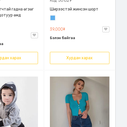
7
Код: 501529
гчтай гадна өгзөг
Ширээстэй жинсэн шорт
дотуур өмд
Жинсэн
цэнхэр
39,000₮
Бэлэн байгаа
аа
рдан харах
Хурдан харах