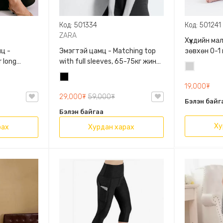
Код: 501334
Код: 501241
ZARA
Хүүхдийн м
ц -
Эмэгтэй цамц - Matching top
зөвхөн 0-1
 long
with full sleeves, 65-75кг жинд
сонголтто
Цайвар
60кг жинд
таарна, ZARA, 0962/642/800,
Хар
саарал
/458/615,
Задгай энгэртэй, Урт
19,000₮
ханцуйтай, Богино
29,000₮
59,000₮
Бэлэн байг
Бэлэн байгаа
Ху
рах
Хурдан харах