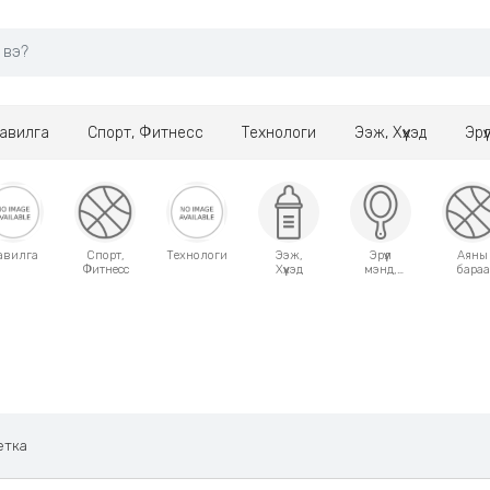
авилга
Спорт, Фитнесс
Технологи
Ээж, Хүүхэд
Эрү
авилга
Спорт,
Технологи
Ээж,
Эрүүл
Аяны
Фитнесс
Хүүхэд
мэнд,
бараа
Гоо
сайхан
етка