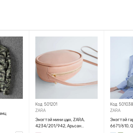
Код: 501201
Код: 50103
ZARA
ZARA
амц
Эмэгтэй мини цүнх, ZARA,
Эмэгтэй гар
4234/201/942, Арьсан
6671/610, 
материалтай, LIMITED EDITION
BAG WITH 