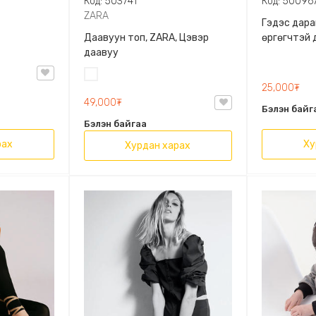
Код: 503741
Код: 50096
ZARA
Гэдэс дара
Даавуун топ, ZARA, Цэвэр
өргөгчтэй 
даавуу
Цагаан
25,000₮
49,000₮
Бэлэн байг
Бэлэн байгаа
рах
Ху
Хурдан харах