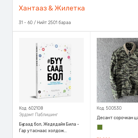
Хантааз & Жилетка
31 - 60 / Нийт 2501 бараа
Код: 602108
Код: 500530
Эрдэмт Паблишинг
Десант сорочкан ц
Бүү саад бол, Жедедайя Била -
Цэргийн
Гар утаснаас холдож
ногоон
амьдралаа эргүүлэн авсан минь,