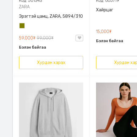
Код: 501343
Код: 605719
ZARA
Хайрцаг
Эрэгтэй цамц, ZARA, 5894/310
Олив
15,000₮
ногоон
59,000₮
99,000₮
Бэлэн байгаа
Бэлэн байгаа
Хурдан харах
Хурдан ха