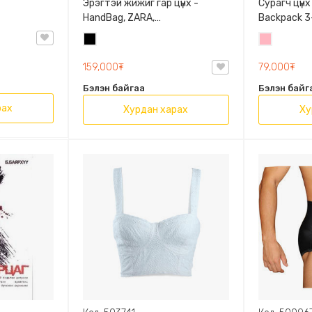
Эрэгтэй жижиг гар цүнх -
Сурагч цүнх
HandBag, ZARA,
Backpack 3-
3720/005/040, PU арьс
9009-10128
Хар
Цайвар
Олон таса
ягаан
159,000₮
79,000₮
Бэлэн байгаа
Бэлэн байг
рах
Хурдан харах
Ху