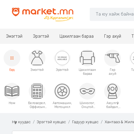
Эмэгтэй
Эрэгтэй
Цахилгаан бараа
Гэр ахуй
Т
Бүгд
Эмэгтэй
Эрэгтэй
Цахилгаан
Гэр
Т
бараа
ахуй
Ном
Боловсрол,
Автомашин,
Шинэлэг,
Аюулгүй
Оффисын
Мотоцикл
Онцгой
байдал,
хэрэгсэл
хэрэглээний
Хамгаалалт
зүйлс
Нүүр хуудас
Эрэгтэй хувцас
Гадуур хувцас
Хантааз & Жил