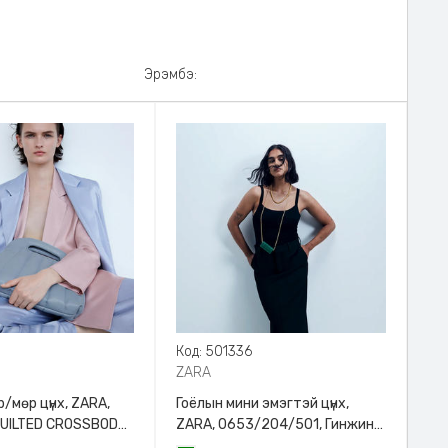
Эрэмбэ:
8
Код: 501336
ZARA
/мөр цүнх, ZARA,
Гоёлын мини эмэгтэй цүнх,
QUILTED CROSSBODY
ZARA, 0653/204/501, Гинжин
HANDLE
оосортой, Дотроо тольтой