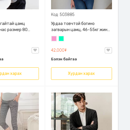
Код: 503885
алгайтай цамц
Урдаа товчтой богино
 нас размер 80
загварын цамц, 46-55кг жинд
й
таарна
Бүдэг
Номин
ягаан
ногоон
42,000₮
аа
Бэлэн байгаа
рдан харах
Хурдан харах