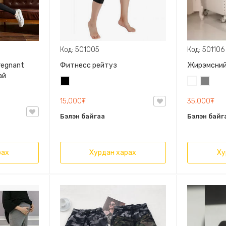
Код: 501005
Код: 501106
regnant
Фитнесс рейтуз
Жирэмсний
ай
Хар
Цагаан
Саарал
15,000₮
35,000₮
Бэлэн байгаа
Бэлэн байг
рах
Хурдан харах
Ху