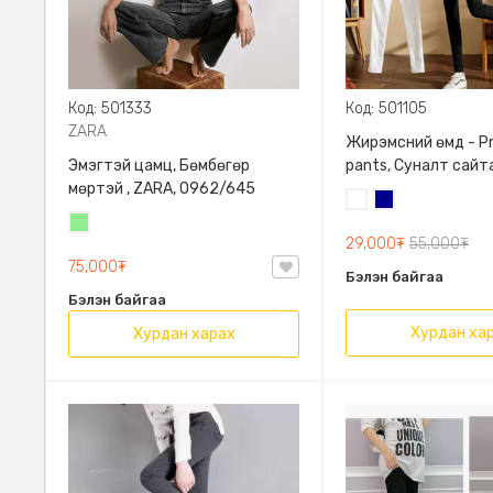
Код: 501333
Код: 501105
ZARA
Жирэмсний өмд - P
Эмэгтэй цамц, Бөмбөгөр
pants, Суналт сайт
мөртэй , ZARA, 0962/645
Цагаан
Хөх
Цайвар
29,000₮
55,000₮
ногоон
75,000₮
Бэлэн байгаа
Бэлэн байгаа
Хурдан ха
Хурдан харах