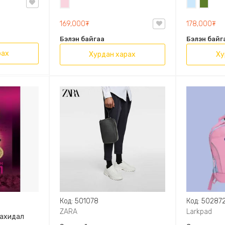
Усан
Усан
Цэргий
OVAL LEATHER HANDBAG TRF
ягаан
цэнхэр
ногоон
169,000₮
178,000₮
Бэлэн байгаа
Бэлэн байг
рах
Хурдан харах
Ху
Код: 501078
Код: 50287
ZARA
Larkpad
захидал