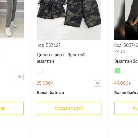
Код: 503627
Код: 50374
ZARA
д
Десант шорт , Эрэгтэй,
эмэгтэй
Эмэгтэй бо
Цайвар
Цайвар
десант
ногоон
25,000₮
49,000₮
Бэлэн байгаа
Бэлэн байг
рах
Хурдан харах
Ху