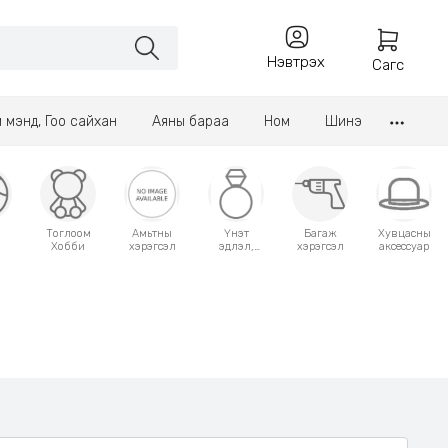
Нэвтрэх
Сагс
үл мэнд, Гоо сайхан
Аяны бараа
Ном
Шинэ
Тоглоом
Амьтны
Үнэт
Багаж
Хувцасны
Хобби
хэрэгсэл
эдлэл,
хэрэгсэл
аксессуар
аксессуар