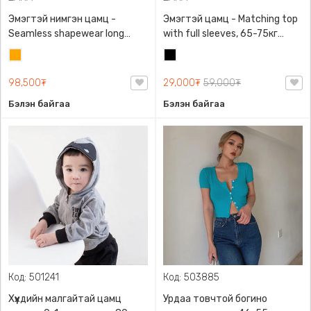
Эмэгтэй нимгэн цамц -
Эмэгтэй цамц - Matching top
Seamless shapewear long
with full sleeves, 65-75кг
sleeve t-shirt, 40-60кг жинд
жинд таарна, ZARA,
Улбар
Хар
таарна, ZARA, 8779/458/615,
0962/642/800, Задгай
шар
Урт ханцуйтай
энгэртэй, Урт ханцуйтай,
98,500₮
29,000₮
59,000₮
Богино
Бэлэн байгаа
Бэлэн байгаа
Код: 501241
Код: 503885
Хүүхдийн малгайтай цамц
Урдаа товчтой богино