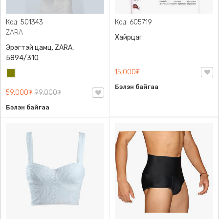
Код: 501343
Код: 605719
ZARA
Хайрцаг
Эрэгтэй цамц, ZARA,
5894/310
15,000₮
Олив
ногоон
Бэлэн байгаа
59,000₮
99,000₮
Бэлэн байгаа