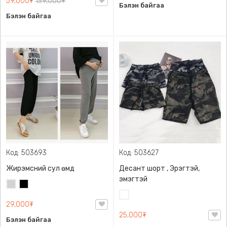
59,000₮
139,000₮
Бэлэн байгаа
Бэлэн байгаа
Код: 503693
Код: 503627
Жирэмсний сул өмд
Десант шорт , Эрэгтэй,
эмэгтэй
Цайвар
Хар
саарал
Цайвар
29,000₮
десант
25,000₮
Бэлэн байгаа