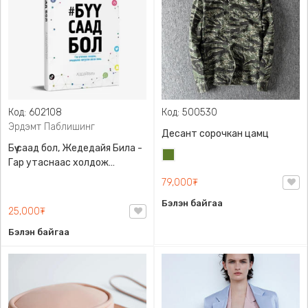
Код: 602108
Код: 500530
Эрдэмт Паблишинг
Десант сорочкан цамц
Бүү саад бол, Жедедайя Била -
Цэргийн
Гар утаснаас холдож
ногоон
амьдралаа эргүүлэн авсан
79,000₮
минь, Эрдэмт Паблишинг,
Бэлэн байгаа
9789919235192
25,000₮
Бэлэн байгаа