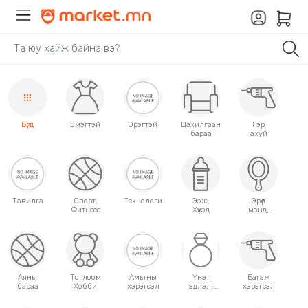
Бүгд
Эмэгтэй
Эрэгтэй
Цахилгаан
Гэр
бараа
ахуй
Тавилга
Спорт,
Технологи
Ээж,
Эрүүл
Фитнесс
Хүүхэд
мэнд,
Гоо
сайхан
Аяны
Тоглоом
Амьтны
Үнэт
Багаж
бараа
Хобби
хэрэгсэл
эдлэл,
хэрэгсэл
аксессуар