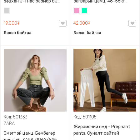
зөвхөн 0-1 нас размер 80
загварын цамц, 46-55кг
сонголттой
жинд таарна
Цайвар
Бүдэг
Номин
саарал
ягаан
ногоон
19,000₮
42,000₮
Бэлэн байгаа
Бэлэн байгаа
Код: 501333
Код: 501105
ZARA
Жирэмсний өмд - Pregnant
Эмэгтэй цамц, Бөмбөгөр
pants, Суналт сайтай
мөртэй , ZARA, 0962/645