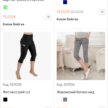
Цагаан
Хөх
Цайвар
29,000₮
55,000₮
ногоон
75,000₮
Бэлэн байгаа
Бэлэн байгаа
Код: 501005
Код: 501106
Фитнесс рейтуз
Жирэмсний богино өмд
Хар
Цагаан
Саарал