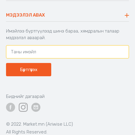
Код: 503886
Код: 503403
Зөрүү энгэртэй топ, 45-60кг
Малгайтай богино загварын
жинд таарна
цамц
Цайвар
Цагаан
Хар
Усан
саарал
ягаан
40,000₮
33,000₮
Бэлэн байгаа
Бэлэн байгаа