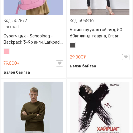
Код: 502872
Код: 503846
Larkpad
Богино суудалтай өмд, 50-
Сурагч цүнх - Schoolbag -
60кг жинд таарна, Өгзөг
Backpack 3-9р анги, Larkpad,
өргөгчтэй
Хар
9009-10128, Цацруулагчтай,
Цайвар
саарал
Олон тасалгаатай
29,000₮
ягаан
79,000₮
Бэлэн байгаа
Бэлэн байгаа