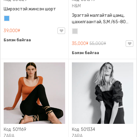
H&M
Ширээстэй жинсэн шорт
Эрэгтэй малгайтай цамц,
Жинсэн
цахилгаантай, S,M /65-80
цэнхэр
кг/, H&M, 0852614006,
39,000₮
Цайвар
Даавуу
саарал
Бэлэн байгаа
35,000₮
55,000₮
Бэлэн байгаа
Код: 501169
Код: 501334
ZARA
ZARA