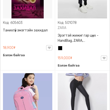
Код: 605603
Код: 501078
ZARA
Танихгүй эмэгтэйн захидал
Эрэгтэй жижиг гар цүнх -
HandBag, ZARA,
3720/005/040, PU арьс
18,900₮
Хар
Бэлэн байгаа
159,000₮
Бэлэн байгаа