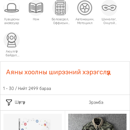
Хувцасны
Ном
Боловсрол,
Автомашин,
Шинэлэг,
аксессуар
Оффисын
Мотоцикл
Онцгой
хэрэгсэл
хэрэглээний
зүйлс
Аюулгүй
байдал,
Хамгаалалт
Аяны хоолны ширээний хэрэгслүүд
31 - 60 / Нийт 2499 бараа
Шүүлтүүр
Эрэмбэ: