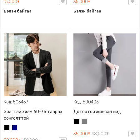
15,000₮
35,000₮
Бэлэн байгаа
Бэлэн байгаа
Код: 503457
Код: 500403
Эрэгтэй хүрэм 60-75 таарах
Дотортой жинсэн өмд
сонголттой
Хар
Саарал
Хар
Хөх
35,000₮
48,000₮