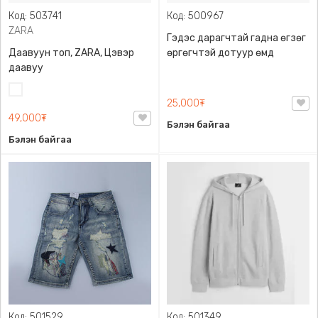
Код: 503741
Код: 500967
ZARA
Гэдэс дарагчтай гадна өгзөг
Даавуун топ, ZARA, Цэвэр
өргөгчтэй дотуур өмд
даавуу
Цагаан
25,000₮
49,000₮
Бэлэн байгаа
Бэлэн байгаа
Код: 501529
Код: 501349