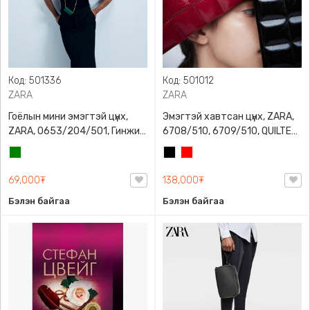
Код: 501336
Код: 501012
ZARA
ZARA
Гоёлын мини эмэгтэй цүнх,
Эмэгтэй хавтсан цүнх, ZARA,
ZARA, 0653/204/501, Гинжин
6708/510, 6709/510, QUILTED
оосортой, Дотроо тольтой
CLUTCH BAGDETAILS, Лакан,
Ногоон
Хар
Улаан
Гинжин оосортой
69,000₮
138,000₮
Бэлэн байгаа
Бэлэн байгаа