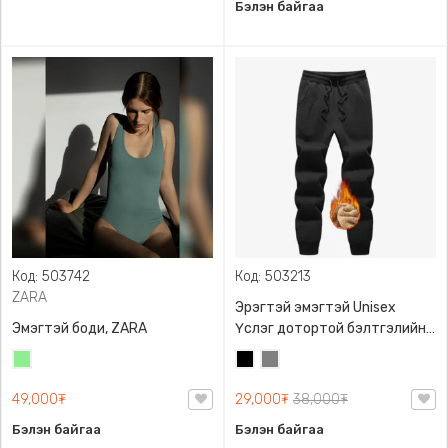
Бэлэн байгаа
Код: 503742
Код: 503213
ZARA
Эрэгтэй эмэгтэй Unisex
Эмэгтэй боди, ZARA
Үслэг дотортой бэлтгэлийн
өмд,
Цайвар
Хар
Саарал
ногоон
49,000₮
29,000₮
38,000₮
Бэлэн байгаа
Бэлэн байгаа