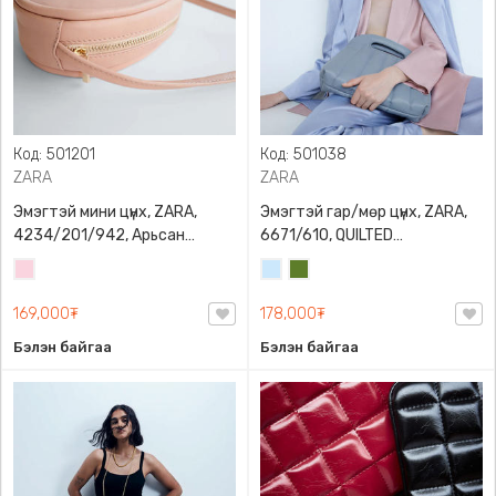
Код: 501201
Код: 501038
ZARA
ZARA
Эмэгтэй мини цүнх, ZARA,
Эмэгтэй гар/мөр цүнх, ZARA,
4234/201/942, Арьсан
6671/610, QUILTED
материалтай, LIMITED EDITION
CROSSBODY BAG WITH HANDLE
Усан
Усан
Цэргийн
OVAL LEATHER HANDBAG TRF
ягаан
цэнхэр
ногоон
169,000₮
178,000₮
Бэлэн байгаа
Бэлэн байгаа