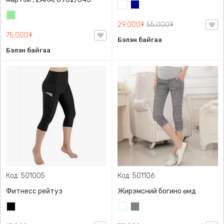
Цагаан
Хөх
Цайвар
29,000₮
55,000₮
ногоон
75,000₮
Бэлэн байгаа
Бэлэн байгаа
Код: 501005
Код: 501106
Фитнесс рейтуз
Жирэмсний богино өмд
Хар
Цагаан
Саарал