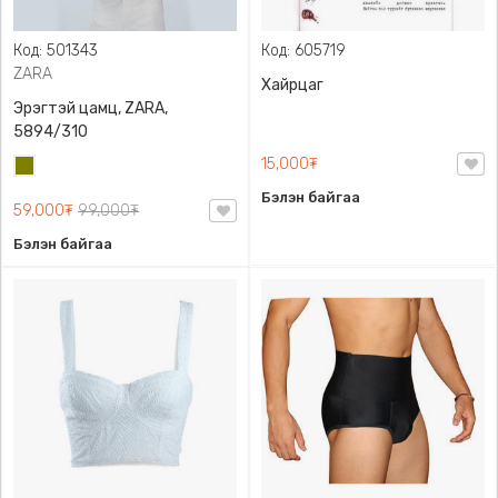
Код: 501343
Код: 605719
ZARA
Хайрцаг
Эрэгтэй цамц, ZARA,
5894/310
15,000₮
Олив
ногоон
Бэлэн байгаа
59,000₮
99,000₮
Бэлэн байгаа