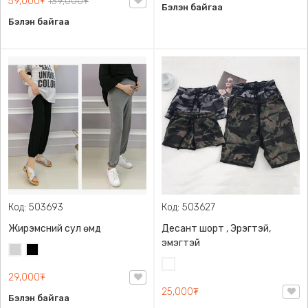
59,000₮
139,000₮
Бэлэн байгаа
Бэлэн байгаа
Код: 503693
Код: 503627
Жирэмсний сул өмд
Десант шорт , Эрэгтэй,
эмэгтэй
Цайвар
Хар
саарал
Цайвар
29,000₮
десант
25,000₮
Бэлэн байгаа