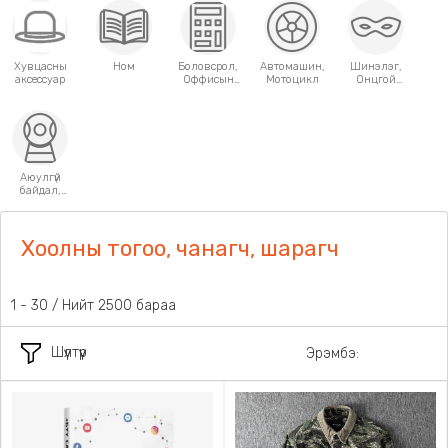
Хувцасны
Ном
Боловсрол,
Автомашин,
Шинэлэг,
аксессуар
Оффисын
Мотоцикл
Онцгой
хэрэгсэл
хэрэглээний
зүйлс
Аюулгүй
байдал,
Хамгаалалт
Хоолны тогоо, чанагч, шарагч
1 - 30 / Нийт 2500 бараа
Шүүлтүүр
Эрэмбэ: