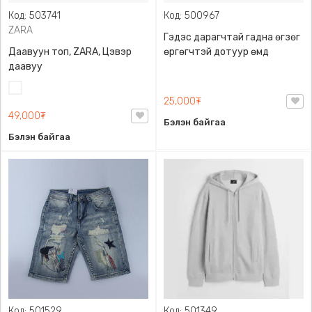
Код: 503741
Код: 500967
ZARA
Гэдэс дарагчтай гадна өгзөг
Даавуун топ, ZARA, Цэвэр
өргөгчтэй дотуур өмд
даавуу
Цагаан
25,000₮
49,000₮
Бэлэн байгаа
Бэлэн байгаа
Код: 501529
Код: 501349