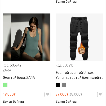
Бэлэн байгаа
Код: 503742
Код: 503213
ZARA
Эрэгтэй эмэгтэй Unisex
Эмэгтэй боди, ZARA
Үслэг дотортой бэлтгэлийн
өмд,
Цайвар
Хар
Саарал
ногоон
49,000₮
29,000₮
38,000₮
Бэлэн байгаа
Бэлэн байгаа