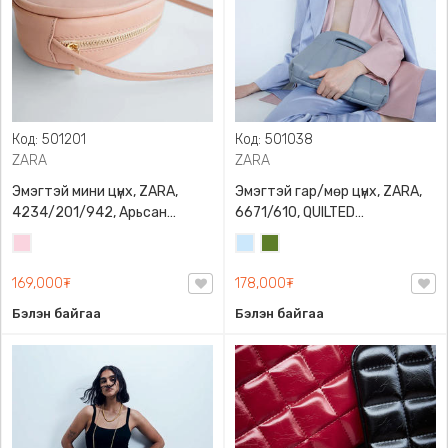
Код: 501201
Код: 501038
ZARA
ZARA
Эмэгтэй мини цүнх, ZARA,
Эмэгтэй гар/мөр цүнх, ZARA,
4234/201/942, Арьсан
6671/610, QUILTED
материалтай, LIMITED EDITION
CROSSBODY BAG WITH HANDLE
Усан
Усан
Цэргийн
OVAL LEATHER HANDBAG TRF
ягаан
цэнхэр
ногоон
169,000₮
178,000₮
Бэлэн байгаа
Бэлэн байгаа