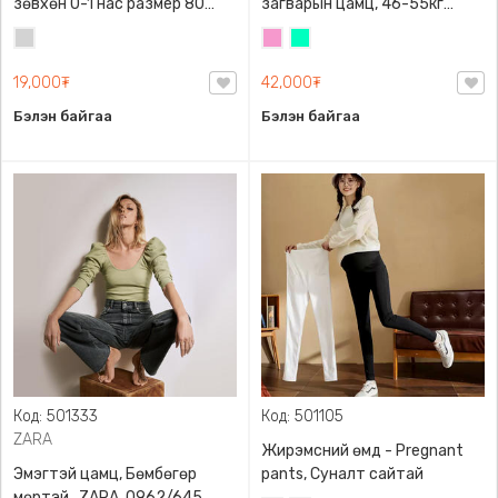
зөвхөн 0-1 нас размер 80
загварын цамц, 46-55кг
сонголттой
жинд таарна
Цайвар
Бүдэг
Номин
саарал
ягаан
ногоон
19,000₮
42,000₮
Бэлэн байгаа
Бэлэн байгаа
Код: 501333
Код: 501105
ZARA
Жирэмсний өмд - Pregnant
Эмэгтэй цамц, Бөмбөгөр
pants, Суналт сайтай
мөртэй , ZARA, 0962/645