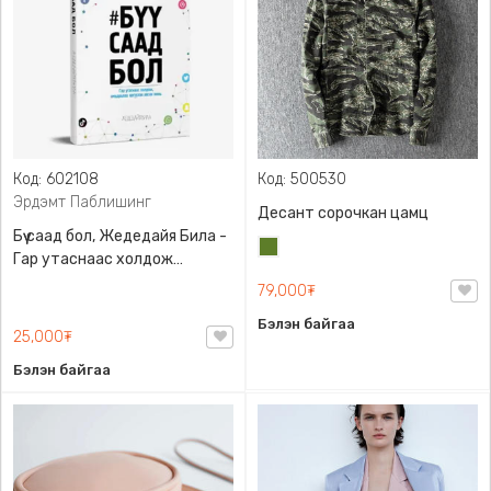
Код: 602108
Код: 500530
Эрдэмт Паблишинг
Десант сорочкан цамц
Бүү саад бол, Жедедайя Била -
Цэргийн
Гар утаснаас холдож
ногоон
амьдралаа эргүүлэн авсан
79,000₮
минь, Эрдэмт Паблишинг,
Бэлэн байгаа
9789919235192
25,000₮
Бэлэн байгаа