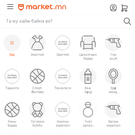
Бүгд
Эмэгтэй
Эрэгтэй
Цахилгаан
Гэр
бараа
ахуй
Тавилга
Спорт,
Технологи
Ээж,
Эрүүл
Фитнесс
Хүүхэд
мэнд,
Гоо
сайхан
Аяны
Тоглоом
Амьтны
Үнэт
Багаж
бараа
Хобби
хэрэгсэл
эдлэл,
хэрэгсэл
аксессуар