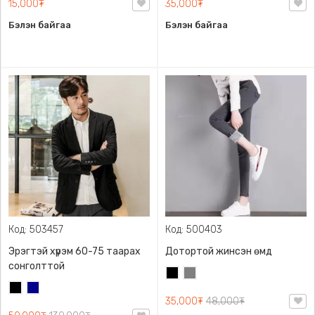
15,000₮
35,000₮
Бэлэн байгаа
Бэлэн байгаа
Код: 503457
Код: 500403
Эрэгтэй хүрэм 60-75 таарах
Дотортой жинсэн өмд
сонголттой
Хар
Саарал
Хар
Хөх
35,000₮
48,000₮