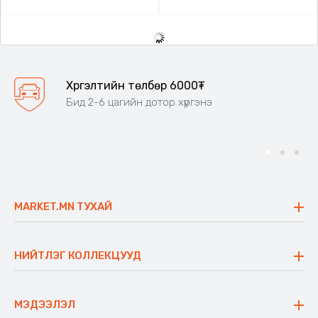
Хүргэлтийн төлбөр 6000₮
Бид 2-6 цагийн дотор хүргэнэ
MARKET.MN ТУХАЙ
Бидний тухай
Үнэт зүйлс
НИЙТЛЭГ КОЛЛЕКЦУУД
Ажлын байр
Майхан
Ажиллах арга барил
Сүүдрэвч
МЭДЭЭЛЭЛ
Блог
Аяны ширээ