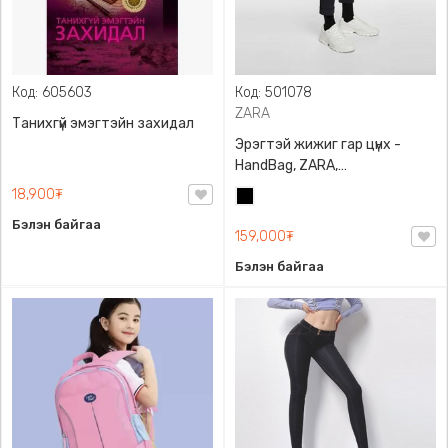
Код: 605603
Код: 501078
ZARA
Танихгүй эмэгтэйн захидал
Эрэгтэй жижиг гар цүнх -
HandBag, ZARA,
3720/005/040, PU арьс
18,900₮
Хар
Бэлэн байгаа
159,000₮
Бэлэн байгаа