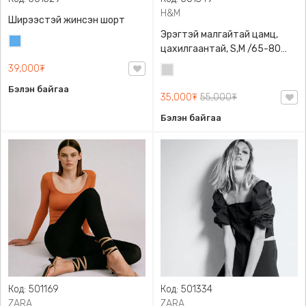
H&M
Ширээстэй жинсэн шорт
Эрэгтэй малгайтай цамц,
Жинсэн
цахилгаантай, S,M /65-80
цэнхэр
кг/, H&M, 0852614006,
39,000₮
Цайвар
Даавуу
саарал
Бэлэн байгаа
35,000₮
55,000₮
Бэлэн байгаа
Код: 501169
Код: 501334
ZARA
ZARA