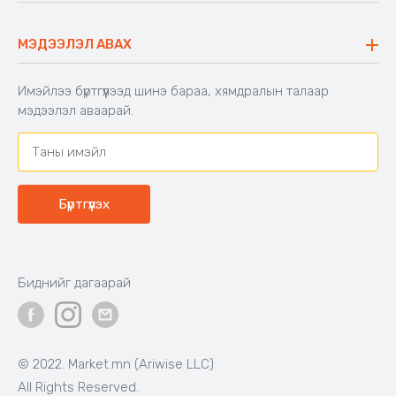
Түгээмэл асуулт
Хийлдэг гудас
Буцаалтын журам
МЭДЭЭЛЭЛ АВАХ
Аяны түшлэгтэй сандал
Захиалга шалгах
Хамтран ажиллах
Имэйлээ бүртгүүлээд шинэ бараа, хямдралын талаар
Холбоо барих
мэдээлэл аваарай.
Бүртгүүлэх
Биднийг дагаарай
© 2022. Market.mn (Ariwise LLC)
All Rights Reserved.