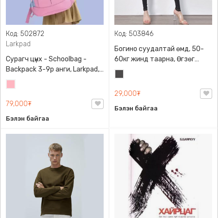
Код: 502872
Код: 503846
Larkpad
Богино суудалтай өмд, 50-
Сурагч цүнх - Schoolbag -
60кг жинд таарна, Өгзөг
Backpack 3-9р анги, Larkpad,
өргөгчтэй
Хар
9009-10128, Цацруулагчтай,
Цайвар
саарал
Олон тасалгаатай
29,000₮
ягаан
79,000₮
Бэлэн байгаа
Бэлэн байгаа