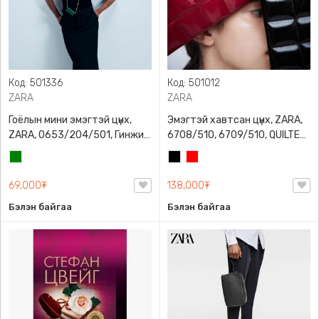
Код: 501336
Код: 501012
ZARA
ZARA
Гоёлын мини эмэгтэй цүнх,
Эмэгтэй хавтсан цүнх, ZARA,
ZARA, 0653/204/501, Гинжин
6708/510, 6709/510, QUILTED
оосортой, Дотроо тольтой
CLUTCH BAGDETAILS, Лакан,
Ногоон
Хар
Улаан
Гинжин оосортой
69,000₮
138,000₮
Бэлэн байгаа
Бэлэн байгаа