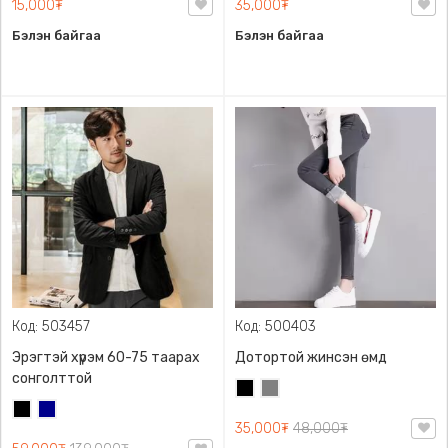
15,000₮
35,000₮
Бэлэн байгаа
Бэлэн байгаа
Код: 503457
Код: 500403
Эрэгтэй хүрэм 60-75 таарах
Дотортой жинсэн өмд
сонголттой
Хар
Саарал
Хар
Хөх
35,000₮
48,000₮