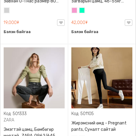
зөвхөн 0-1 нас размер 80
загварын цамц, 46-55кг
сонголттой
жинд таарна
Цайвар
Бүдэг
Номин
саарал
ягаан
ногоон
19,000₮
42,000₮
Бэлэн байгаа
Бэлэн байгаа
Код: 501333
Код: 501105
ZARA
Жирэмсний өмд - Pregnant
Эмэгтэй цамц, Бөмбөгөр
pants, Суналт сайтай
мөртэй , ZARA, 0962/645