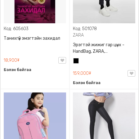
Код: 605603
Код: 501078
ZARA
Танихгүй эмэгтэйн захидал
Эрэгтэй жижиг гар цүнх -
HandBag, ZARA,
3720/005/040, PU арьс
18,900₮
Хар
Бэлэн байгаа
159,000₮
Бэлэн байгаа