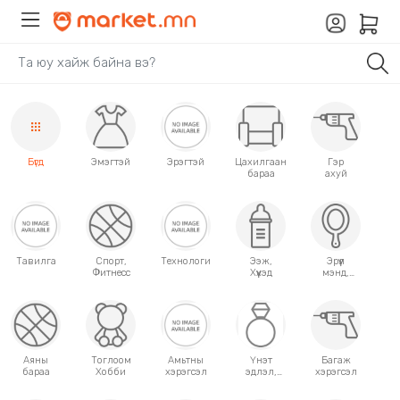
Бүгд
Эмэгтэй
Эрэгтэй
Цахилгаан
Гэр
бараа
ахуй
Тавилга
Спорт,
Технологи
Ээж,
Эрүүл
Фитнесс
Хүүхэд
мэнд,
Гоо
сайхан
Аяны
Тоглоом
Амьтны
Үнэт
Багаж
бараа
Хобби
хэрэгсэл
эдлэл,
хэрэгсэл
аксессуар