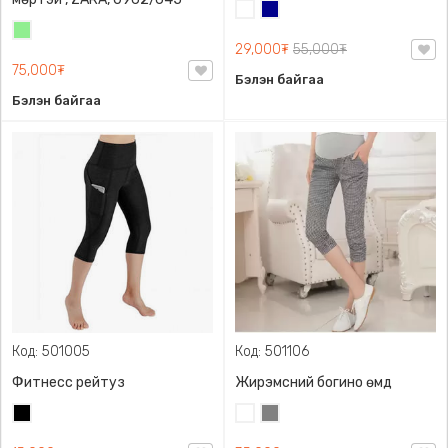
Цагаан
Хөх
Цайвар
29,000₮
55,000₮
ногоон
75,000₮
Бэлэн байгаа
Бэлэн байгаа
Код: 501005
Код: 501106
Фитнесс рейтуз
Жирэмсний богино өмд
Хар
Цагаан
Саарал