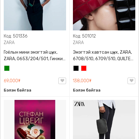
Код: 501336
Код: 501012
ZARA
ZARA
Гоёлын мини эмэгтэй цүнх,
Эмэгтэй хавтсан цүнх, ZARA,
ZARA, 0653/204/501, Гинжин
6708/510, 6709/510, QUILTED
оосортой, Дотроо тольтой
CLUTCH BAGDETAILS, Лакан,
Ногоон
Хар
Улаан
Гинжин оосортой
69,000₮
138,000₮
Бэлэн байгаа
Бэлэн байгаа