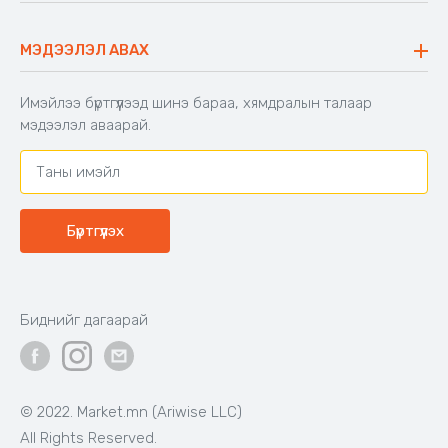
Код: 503886
Код: 503403
Зөрүү энгэртэй топ, 45-60кг
Малгайтай богино загварын
жинд таарна
цамц
Цайвар
Цагаан
Хар
Усан
саарал
ягаан
40,000₮
33,000₮
Бэлэн байгаа
Бэлэн байгаа
Код: 603671
Код: 502828
Шекспирийн сонгодог
Хүүхдийн унтлагын хос
зохиолууд
Цагаан
Цайвар
Тоорын
ягаан
шаргал
39,000₮
16,900₮
Бэлэн байгаа