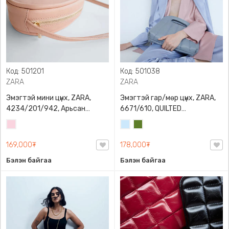
Код: 501201
Код: 501038
ZARA
ZARA
Эмэгтэй мини цүнх, ZARA,
Эмэгтэй гар/мөр цүнх, ZARA,
4234/201/942, Арьсан
6671/610, QUILTED
материалтай, LIMITED EDITION
CROSSBODY BAG WITH HANDLE
Усан
Усан
Цэргийн
OVAL LEATHER HANDBAG TRF
ягаан
цэнхэр
ногоон
169,000₮
178,000₮
Бэлэн байгаа
Бэлэн байгаа