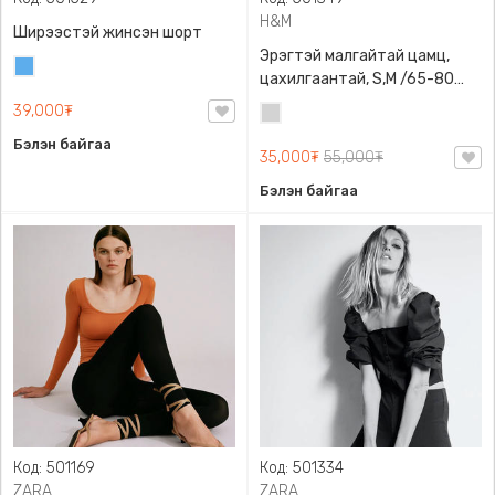
H&M
Ширээстэй жинсэн шорт
Эрэгтэй малгайтай цамц,
Жинсэн
цахилгаантай, S,M /65-80
цэнхэр
кг/, H&M, 0852614006,
39,000₮
Цайвар
Даавуу
саарал
Бэлэн байгаа
35,000₮
55,000₮
Бэлэн байгаа
Код: 501169
Код: 501334
ZARA
ZARA