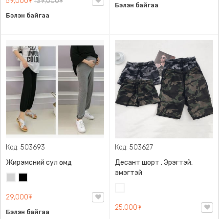
59,000₮
139,000₮
Бэлэн байгаа
Бэлэн байгаа
Код: 503693
Код: 503627
Жирэмсний сул өмд
Десант шорт , Эрэгтэй,
эмэгтэй
Цайвар
Хар
саарал
Цайвар
29,000₮
десант
25,000₮
Бэлэн байгаа