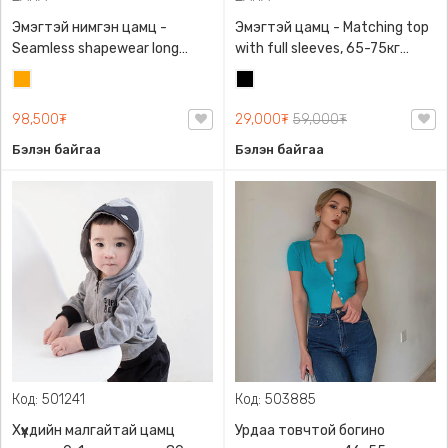
Эмэгтэй нимгэн цамц -
Эмэгтэй цамц - Matching top
Seamless shapewear long
with full sleeves, 65-75кг
sleeve t-shirt, 40-60кг жинд
жинд таарна, ZARA,
Улбар
Хар
таарна, ZARA, 8779/458/615,
0962/642/800, Задгай
шар
Урт ханцуйтай
энгэртэй, Урт ханцуйтай,
98,500₮
29,000₮
59,000₮
Богино
Бэлэн байгаа
Бэлэн байгаа
Код: 501241
Код: 503885
Хүүхдийн малгайтай цамц
Урдаа товчтой богино