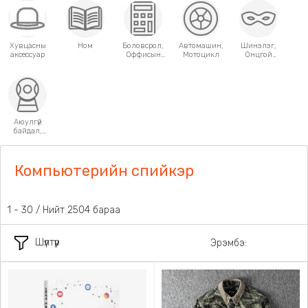
Хувцасны
Ном
Боловсрол,
Автомашин,
Шинэлэг,
аксессуар
Оффисын
Мотоцикл
Онцгой
хэрэгсэл
хэрэглээний
зүйлс
Аюулгүй
байдал,
Хамгаалалт
Компьютерийн спийкэр
31 - 60 / Нийт 2504 бараа
Шүүлтүүр
Эрэмбэ: