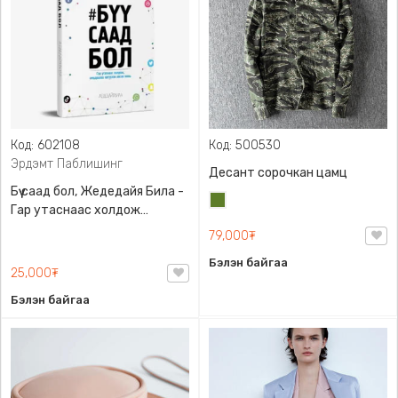
Код: 602108
Код: 500530
Эрдэмт Паблишинг
Десант сорочкан цамц
Бүү саад бол, Жедедайя Била -
Цэргийн
Гар утаснаас холдож
ногоон
амьдралаа эргүүлэн авсан
79,000₮
минь, Эрдэмт Паблишинг,
Бэлэн байгаа
9789919235192
25,000₮
Бэлэн байгаа