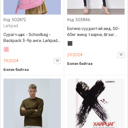
Код: 502872
Код: 503846
Larkpad
Богино суудалтай өмд, 50-
Сурагч цүнх - Schoolbag -
60кг жинд таарна, Өгзөг
Backpack 3-9р анги, Larkpad,
өргөгчтэй
Хар
9009-10128, Цацруулагчтай,
Цайвар
саарал
Олон тасалгаатай
29,000₮
ягаан
79,000₮
Бэлэн байгаа
Бэлэн байгаа