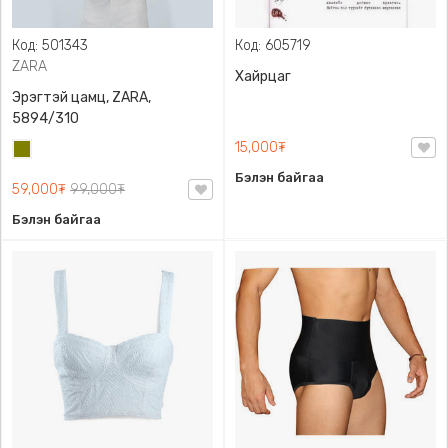
Код: 501343
Код: 605719
ZARA
Хайрцаг
Эрэгтэй цамц, ZARA,
5894/310
15,000₮
Олив
ногоон
Бэлэн байгаа
59,000₮
99,000₮
Бэлэн байгаа