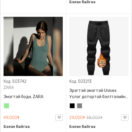
Бэлэн байгаа
Код: 503742
Код: 503213
ZARA
Эрэгтэй эмэгтэй Unisex
Эмэгтэй боди, ZARA
Үслэг дотортой бэлтгэлийн
өмд,
Цайвар
Хар
Саарал
ногоон
49,000₮
29,000₮
38,000₮
Бэлэн байгаа
Бэлэн байгаа