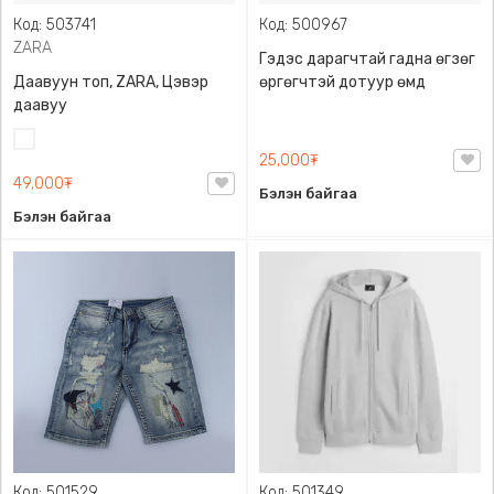
Код: 503741
Код: 500967
ZARA
Гэдэс дарагчтай гадна өгзөг
Даавуун топ, ZARA, Цэвэр
өргөгчтэй дотуур өмд
даавуу
Цагаан
25,000₮
49,000₮
Бэлэн байгаа
Бэлэн байгаа
Код: 501529
Код: 501349