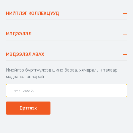
Бидний тухай
Үнэт зүйлс
НИЙТЛЭГ КОЛЛЕКЦУУД
Ажлын байр
Майхан
Ажиллах арга барил
Сүүдрэвч
МЭДЭЭЛЭЛ
Блог
Аяны ширээ
Түгээмэл асуулт
Хийлдэг гудас
Буцаалтын журам
МЭДЭЭЛЭЛ АВАХ
Аяны түшлэгтэй сандал
Захиалга шалгах
Хамтран ажиллах
Имэйлээ бүртгүүлээд шинэ бараа, хямдралын талаар
Холбоо барих
мэдээлэл аваарай.
Бүртгүүлэх