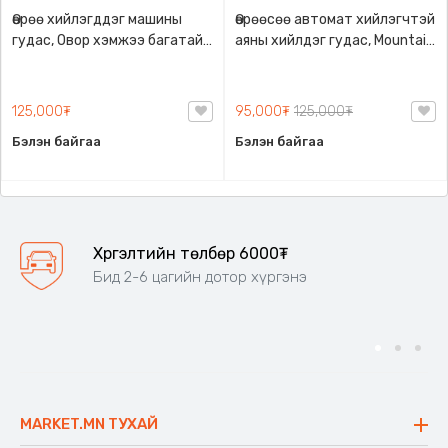
Өөрөө хийлэгддэг машины
Өөрөөсөө автомат хийлэгчтэй
гудас, Овор хэмжээ багатай
аяны хийлдэг гудас, Mountain
авч явахад авсаархан
exploring, 2 хэмжээний
ууттай
сонголттой, 1-3 хүний
багтаамжтай, Гадуураа уут
125,000₮
95,000₮
125,000₮
цүнхтэй
Бэлэн байгаа
Бэлэн байгаа
Хүргэлтийн төлбөр 6000₮
Бид 2-6 цагийн дотор хүргэнэ
MARKET.MN ТУХАЙ