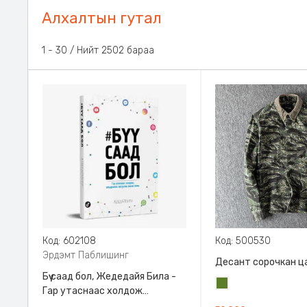
Алхалтын гутал
31 - 60 / Нийт 2502 бараа
Код: 602108
Код: 500530
Эрдэмт Паблишинг
Десант сорочкан ц
Бүү саад бол, Жедедайя Била -
Цэргийн
Гар утаснаас холдож
ногоон
амьдралаа эргүүлэн авсан минь,