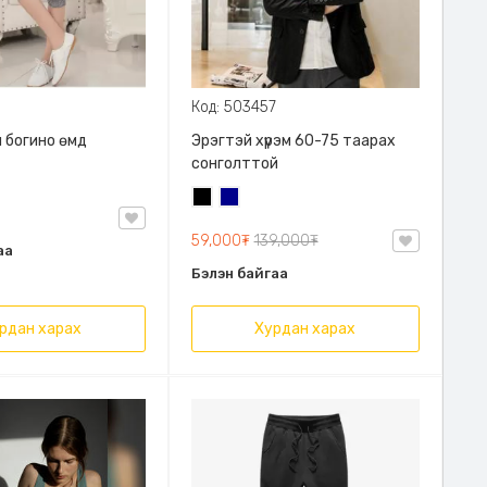
Код: 503457
 богино өмд
Эрэгтэй хүрэм 60-75 таарах
сонголттой
Хар
Хөх
59,000₮
139,000₮
аа
Бэлэн байгаа
рдан харах
Хурдан харах