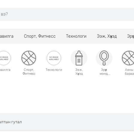
авилга
Спорт, Фитнесс
Технологи
Ээж, Хүүхэд
Эрү
авилга
Спорт,
Технологи
Ээж,
Эрүүл
Аяны
Фитнесс
Хүүхэд
мэнд,
бараа
Гоо
сайхан
алтын гутал