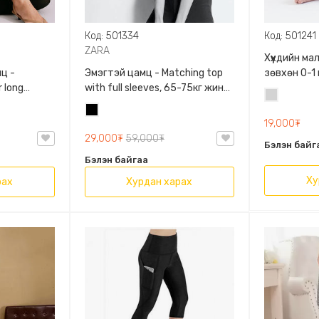
Код: 501334
Код: 501241
ZARA
Хүүхдийн м
ц -
Эмэгтэй цамц - Matching top
зөвхөн 0-1
 long
with full sleeves, 65-75кг жинд
сонголтто
Цайвар
60кг жинд
таарна, ZARA, 0962/642/800,
Хар
саарал
/458/615,
Задгай энгэртэй, Урт
19,000₮
ханцуйтай, Богино
29,000₮
59,000₮
Бэлэн байг
Бэлэн байгаа
Ху
рах
Хурдан харах