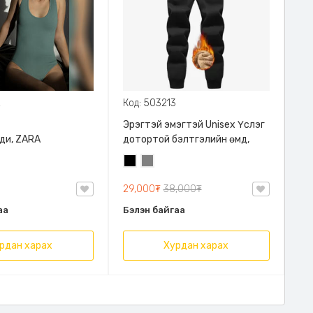
2
Код: 503213
Эрэгтэй эмэгтэй Unisex Үслэг
ди, ZARA
дотортой бэлтгэлийн өмд,
Хар
Саарал
29,000₮
38,000₮
аа
Бэлэн байгаа
рдан харах
Хурдан харах