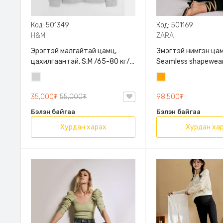
Код: 501349
Код: 501169
H&M
ZARA
Эрэгтэй малгайтай цамц,
Эмэгтэй нимгэн цам
цахилгаантай, S,M /65-80 кг/,
Seamless shapewear
H&M, 0852614006, Даавуу
sleeve t-shirt, 40-
Цайвар
Улбар
таарна, ZARA, 8779
саарал
шар
Урт ханцуйтай
35,000₮
55,000₮
98,500₮
Бэлэн байгаа
Бэлэн байгаа
Хурдан харах
Хурдан ха