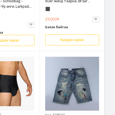
 - Schoolbag -
60кг жинд таарна, Өгзөг
9р анги, Larkpad,
өргөгчтэй
Хар
, Цацруулагчтай,
саарал
лгаатай
29,000₮
Бэлэн байгаа
аа
Хурдан харах
рдан харах