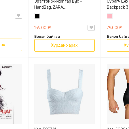
Эрэгтэй жижиг гар цүнх -
Сурагч цүнх
HandBag, ZARA,
Backpack 3-
3720/005/040, PU арьс
9009-10128
Хар
Цайвар
Олон таса
ягаан
159,000₮
79,000₮
Бэлэн байгаа
Бэлэн байг
рах
Хурдан харах
Ху