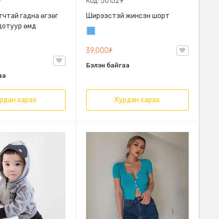
7
Код: 501529
гчтай гадна өгзөг
Ширээстэй жинсэн шорт
дотуур өмд
Жинсэн
цэнхэр
39,000₮
Бэлэн байгаа
аа
рдан харах
Хурдан харах