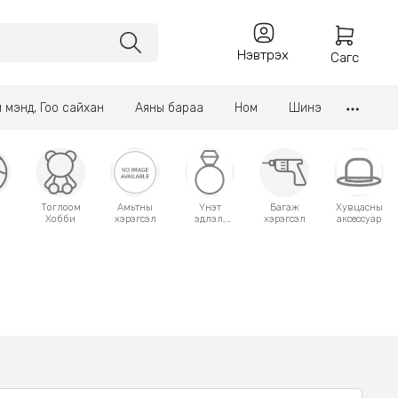
Нэвтрэх
Сагс
үл мэнд, Гоо сайхан
Аяны бараа
Ном
Шинэ
Тоглоом
Амьтны
Үнэт
Багаж
Хувцасны
Хобби
хэрэгсэл
эдлэл,
хэрэгсэл
аксессуар
аксессуар