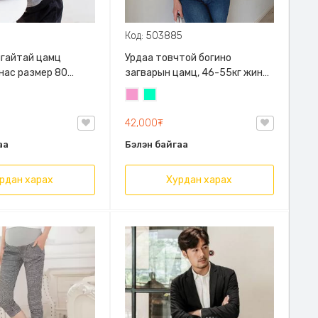
Код: 503885
алгайтай цамц
Урдаа товчтой богино
 нас размер 80
загварын цамц, 46-55кг жинд
й
таарна
Бүдэг
Номин
ягаан
ногоон
42,000₮
аа
Бэлэн байгаа
рдан харах
Хурдан харах