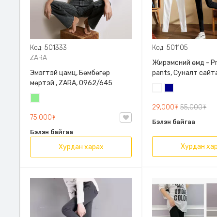
Код: 501333
Код: 501105
ZARA
Жирэмсний өмд - P
Эмэгтэй цамц, Бөмбөгөр
pants, Суналт сайт
мөртэй , ZARA, 0962/645
Цагаан
Хөх
Цайвар
29,000₮
55,000₮
ногоон
75,000₮
Бэлэн байгаа
Бэлэн байгаа
Хурдан ха
Хурдан харах