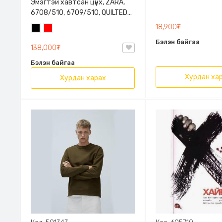
Эмэгтэй хавтсан цүнх, ZARA,
6708/510, 6709/510, QUILTED
CLUTCH BAGDETAILS, Лакан,
18,900₮
Хар
Улаан
Гинжин оосортой
Бэлэн байгаа
138,000₮
Бэлэн байгаа
Хурдан ха
Хурдан харах