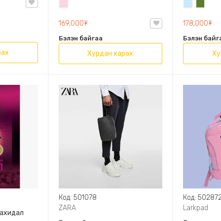
Усан
Усан
Цэргий
OVAL LEATHER HANDBAG TRF
ягаан
цэнхэр
ногоон
169,000₮
178,000₮
Бэлэн байгаа
Бэлэн байг
рах
Хурдан харах
Ху
Код: 501078
Код: 50287
ZARA
Larkpad
захидал