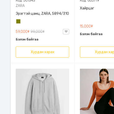
Код: 501343
Код: 605719
ZARA
Хайрцаг
Эрэгтэй цамц, ZARA, 5894/310
Олив
15,000₮
ногоон
59,000₮
99,000₮
Бэлэн байгаа
Бэлэн байгаа
Хурдан харах
Хурдан ха