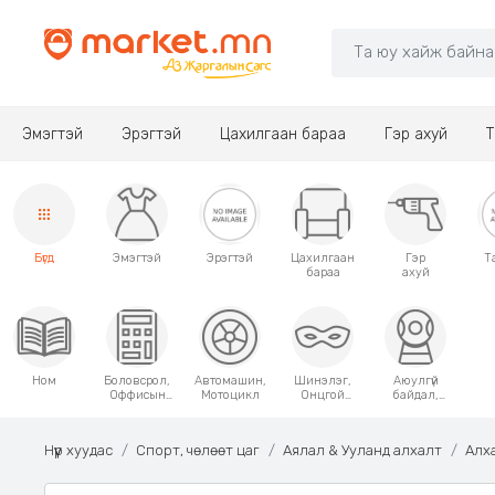
Эмэгтэй
Эрэгтэй
Цахилгаан бараа
Гэр ахуй
Т
Бүгд
Эмэгтэй
Эрэгтэй
Цахилгаан
Гэр
Т
бараа
ахуй
Ном
Боловсрол,
Автомашин,
Шинэлэг,
Аюулгүй
Оффисын
Мотоцикл
Онцгой
байдал,
хэрэгсэл
хэрэглээний
Хамгаалалт
зүйлс
Нүүр хуудас
Спорт, чөлөөт цаг
Аялал & Ууланд алхалт
Алх