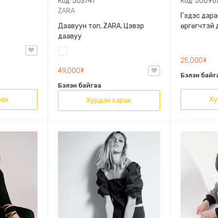
Код: 503741
Код: 50096
ZARA
Гэдэс дара
Даавуун топ, ZARA, Цэвэр
өргөгчтэй 
даавуу
Цагаан
25,000₮
49,000₮
Бэлэн байг
Бэлэн байгаа
рах
Ху
Хурдан харах