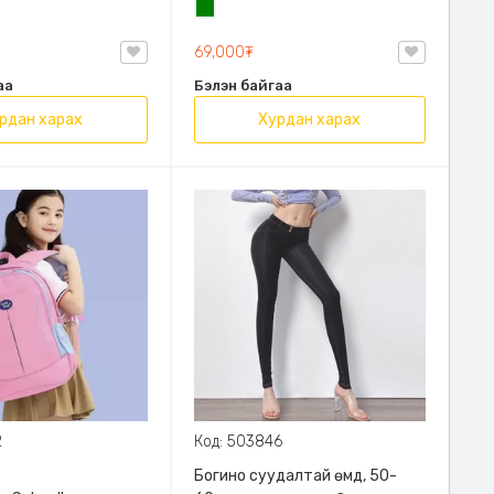
н
Ногоон
69,000₮
аа
Бэлэн байгаа
рдан харах
Хурдан харах
2
Код: 503846
Богино суудалтай өмд, 50-