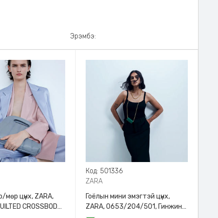
Эрэмбэ:
8
Код: 501336
ZARA
/мөр цүнх, ZARA,
Гоёлын мини эмэгтэй цүнх,
QUILTED CROSSBODY
ZARA, 0653/204/501, Гинжин
HANDLE
оосортой, Дотроо тольтой