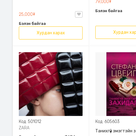
79,000₮
Эрдэмт Паблишинг,
Бэлэн байгаа
9789919235192
25,000₮
Бэлэн байгаа
Хурдан ха
Хурдан харах
Код: 501012
Код: 605603
ZARA
Танихгүй эмэгтэйн 