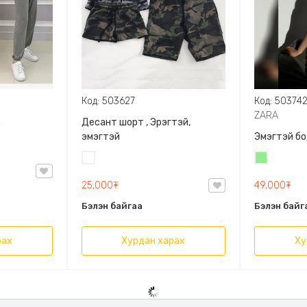
Код: 503627
Код: 50374
ZARA
д
Десант шорт , Эрэгтэй,
эмэгтэй
Эмэгтэй бо
Цайвар
Цайвар
десант
ногоон
25,000₮
49,000₮
Бэлэн байгаа
Бэлэн байг
рах
Хурдан харах
Ху