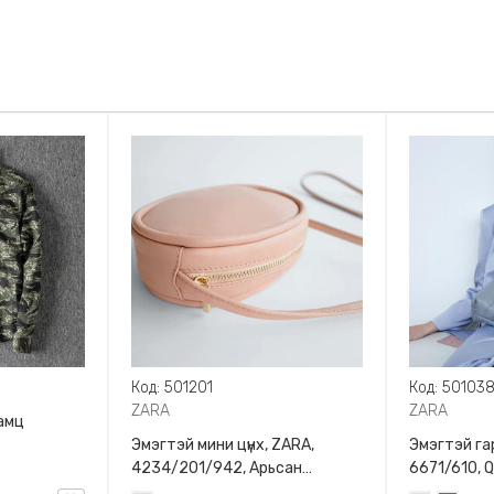
Код: 501201
Код: 50103
ZARA
ZARA
амц
Эмэгтэй мини цүнх, ZARA,
Эмэгтэй гар
4234/201/942, Арьсан
6671/610, 
материалтай, LIMITED EDITION
BAG WITH 