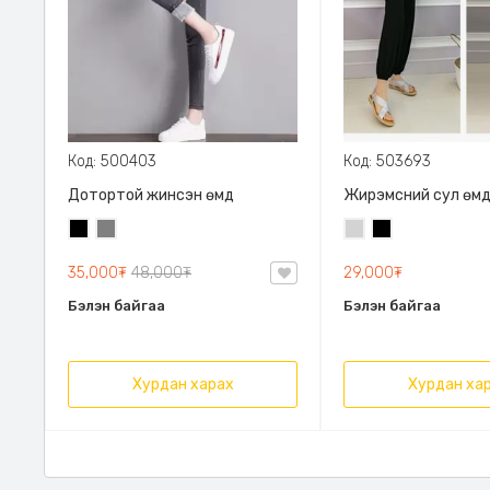
Код: 500403
Код: 503693
Дотортой жинсэн өмд
Жирэмсний сул өм
Хар
Саарал
Цайвар
Хар
саарал
35,000₮
48,000₮
29,000₮
Бэлэн байгаа
Бэлэн байгаа
Хурдан харах
Хурдан ха