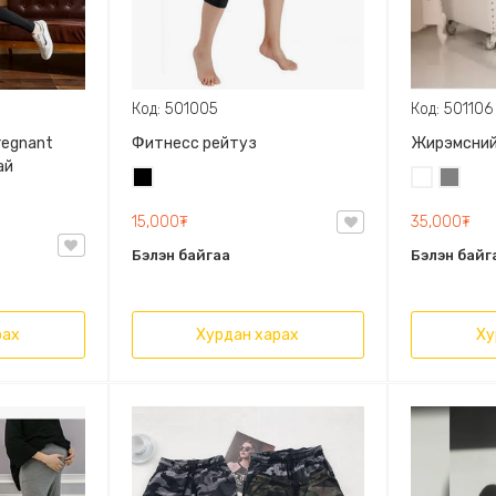
Код: 501005
Код: 501106
regnant
Фитнесс рейтуз
Жирэмсний
ай
Хар
Цагаан
Саарал
15,000₮
35,000₮
Бэлэн байгаа
Бэлэн байг
рах
Хурдан харах
Ху