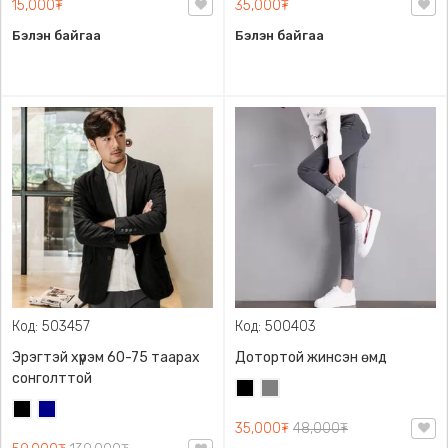
15,000₮
35,000₮
Бэлэн байгаа
Бэлэн байгаа
Код: 503457
Код: 500403
Эрэгтэй хүрэм 60-75 таарах
Дотортой жинсэн өмд
сонголттой
Хар
Саарал
Хар
Хөх
35,000₮
48,000₮