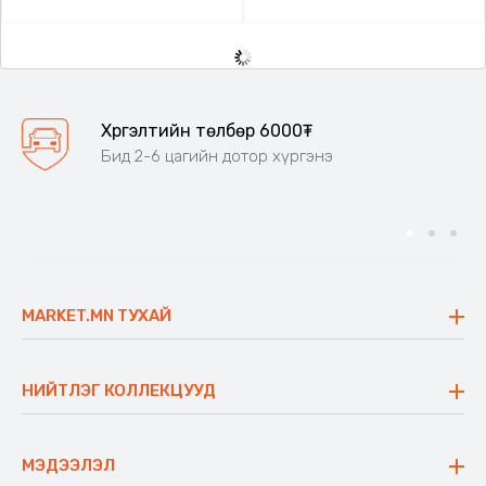
Хүргэлтийн төлбөр 6000₮
Бид 2-6 цагийн дотор хүргэнэ
MARKET.MN ТУХАЙ
Бидний тухай
Үнэт зүйлс
НИЙТЛЭГ КОЛЛЕКЦУУД
Ажлын байр
Майхан
Ажиллах арга барил
Сүүдрэвч
МЭДЭЭЛЭЛ
Блог
Аяны ширээ