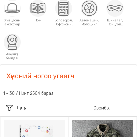
Хувцасны
Ном
Боловсрол,
Автомашин,
Шинэлэг,
аксессуар
Оффисын
Мотоцикл
Онцгой
хэрэгсэл
хэрэглээний
зүйлс
Аюулгүй
байдал,
Хамгаалалт
Хүнсний ногоо угаагч
1 - 30 / Нийт 2504 бараа
Шүүлтүүр
Эрэмбэ: