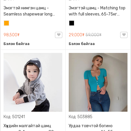
Эмэгтэй нимгэн цамц -
Эмэгтэй цамц - Matching top
Seamless shapewear long
with full sleeves, 65-75кг
sleeve t-shirt, 40-60кг жинд
жинд таарна, ZARA,
Улбар
Хар
таарна, ZARA, 8779/458/615,
0962/642/800, Задгай
шар
Урт ханцуйтай
энгэртэй, Урт ханцуйтай,
98,500₮
29,000₮
59,000₮
Богино
Бэлэн байгаа
Бэлэн байгаа
Код: 501241
Код: 503885
Хүүхдийн малгайтай цамц
Урдаа товчтой богино