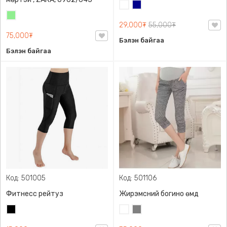
Цагаан
Хөх
Цайвар
29,000₮
55,000₮
ногоон
75,000₮
Бэлэн байгаа
Бэлэн байгаа
Код: 501005
Код: 501106
Фитнесс рейтуз
Жирэмсний богино өмд
Хар
Цагаан
Саарал