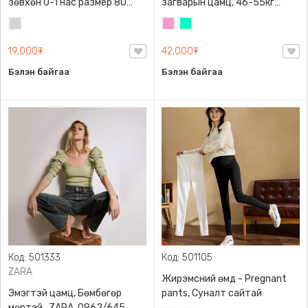
зөвхөн 0-1 нас размер 80
загварын цамц, 46-55кг
сонголттой
жинд таарна
Цайвар
Бүдэг
Номин
саарал
ягаан
ногоон
19,000₮
42,000₮
Бэлэн байгаа
Бэлэн байгаа
Код: 501333
Код: 501105
ZARA
Жирэмсний өмд - Pregnant
Эмэгтэй цамц, Бөмбөгөр
pants, Суналт сайтай
мөртэй , ZARA, 0962/645