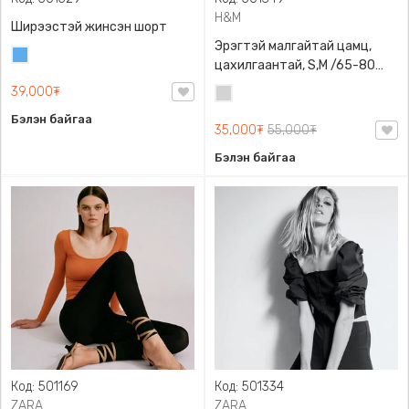
H&M
Ширээстэй жинсэн шорт
Эрэгтэй малгайтай цамц,
Жинсэн
цахилгаантай, S,M /65-80
цэнхэр
кг/, H&M, 0852614006,
39,000₮
Цайвар
Даавуу
саарал
Бэлэн байгаа
35,000₮
55,000₮
Бэлэн байгаа
Код: 501169
Код: 501334
ZARA
ZARA