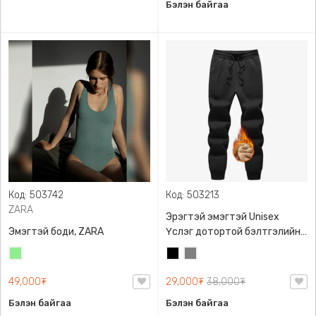
Бэлэн байгаа
Код: 503742
Код: 503213
ZARA
Эрэгтэй эмэгтэй Unisex
Эмэгтэй боди, ZARA
Үслэг дотортой бэлтгэлийн
өмд,
Цайвар
Хар
Саарал
ногоон
49,000₮
29,000₮
38,000₮
Бэлэн байгаа
Бэлэн байгаа