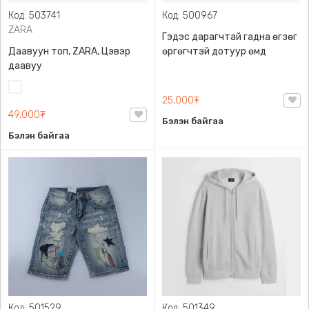
Код: 503741
Код: 500967
ZARA
Гэдэс дарагчтай гадна өгзөг
Даавуун топ, ZARA, Цэвэр
өргөгчтэй дотуур өмд
даавуу
Цагаан
25,000₮
49,000₮
Бэлэн байгаа
Бэлэн байгаа
Код: 501529
Код: 501349