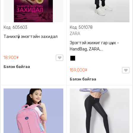
Код: 605603
Код: 501078
ZARA
Танихгүй эмэгтэйн захидал
Эрэгтэй жижиг гар цүнх -
HandBag, ZARA,
3720/005/040, PU арьс
18,900₮
Хар
Бэлэн байгаа
159,000₮
Бэлэн байгаа