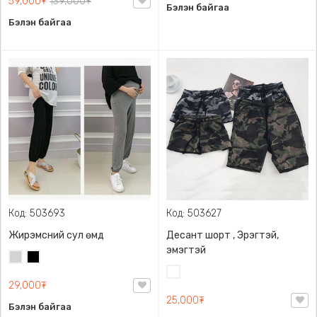
59,000₮
139,000₮
Бэлэн байгаа
Бэлэн байгаа
Код: 503693
Код: 503627
Жирэмсний сул өмд
Десант шорт , Эрэгтэй,
эмэгтэй
Цайвар
Хар
саарал
Цайвар
29,000₮
десант
25,000₮
Бэлэн байгаа