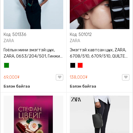
Код: 501336
Код: 501012
ZARA
ZARA
Гоёлын мини эмэгтэй цүнх,
Эмэгтэй хавтсан цүнх, ZARA,
ZARA, 0653/204/501, Гинжин
6708/510, 6709/510, QUILTED
оосортой, Дотроо тольтой
CLUTCH BAGDETAILS, Лакан,
Ногоон
Хар
Улаан
Гинжин оосортой
69,000₮
138,000₮
Бэлэн байгаа
Бэлэн байгаа