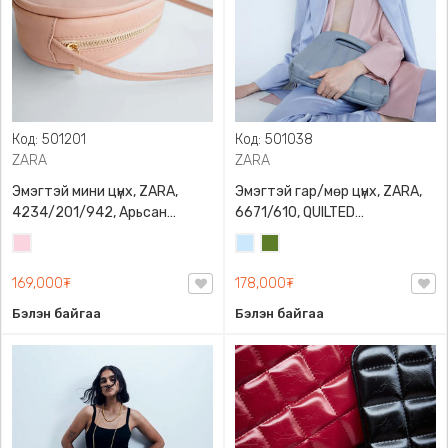
Код: 501201
Код: 501038
ZARA
ZARA
Эмэгтэй мини цүнх, ZARA,
Эмэгтэй гар/мөр цүнх, ZARA,
4234/201/942, Арьсан
6671/610, QUILTED
материалтай, LIMITED EDITION
CROSSBODY BAG WITH HANDLE
Усан
Усан
Цэргийн
OVAL LEATHER HANDBAG TRF
ягаан
цэнхэр
ногоон
169,000₮
178,000₮
Бэлэн байгаа
Бэлэн байгаа