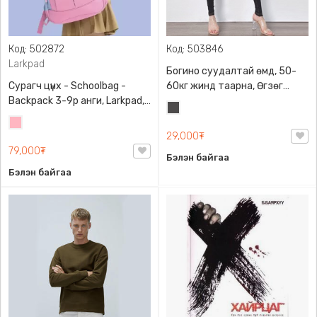
Код: 502872
Код: 503846
Larkpad
Богино суудалтай өмд, 50-
Сурагч цүнх - Schoolbag -
60кг жинд таарна, Өгзөг
Backpack 3-9р анги, Larkpad,
өргөгчтэй
Хар
9009-10128, Цацруулагчтай,
Цайвар
саарал
Олон тасалгаатай
29,000₮
ягаан
79,000₮
Бэлэн байгаа
Бэлэн байгаа