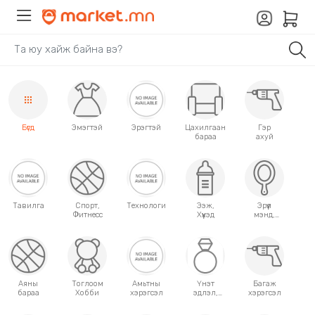
Бүгд
Эмэгтэй
Эрэгтэй
Цахилгаан
Гэр
бараа
ахуй
Тавилга
Спорт,
Технологи
Ээж,
Эрүүл
Фитнесс
Хүүхэд
мэнд,
Гоо
сайхан
Аяны
Тоглоом
Амьтны
Үнэт
Багаж
бараа
Хобби
хэрэгсэл
эдлэл,
хэрэгсэл
аксессуар