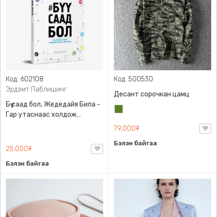
Код: 602108
Код: 500530
Эрдэмт Паблишинг
Десант сорочкан цамц
Бүү саад бол, Жедедайя Била -
Цэргийн
Гар утаснаас холдож
ногоон
амьдралаа эргүүлэн авсан
79,000₮
минь, Эрдэмт Паблишинг,
Бэлэн байгаа
9789919235192
25,000₮
Бэлэн байгаа