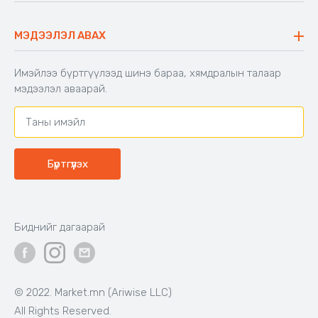
Түгээмэл асуулт
Хийлдэг гудас
Буцаалтын журам
МЭДЭЭЛЭЛ АВАХ
Аяны түшлэгтэй сандал
Захиалга шалгах
Хамтран ажиллах
Имэйлээ бүртгүүлээд шинэ бараа, хямдралын талаар
Холбоо барих
мэдээлэл аваарай.
Бүртгүүлэх
Биднийг дагаарай
© 2022. Market.mn (Ariwise LLC)
All Rights Reserved.