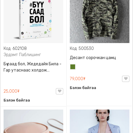
Код: 602108
Код: 500530
Эрдэмт Паблишинг
Десант сорочкан цамц
Бүү саад бол, Жедедайя Била -
Цэргийн
Гар утаснаас холдож
ногоон
амьдралаа эргүүлэн авсан
79,000₮
минь, Эрдэмт Паблишинг,
Бэлэн байгаа
9789919235192
25,000₮
Бэлэн байгаа