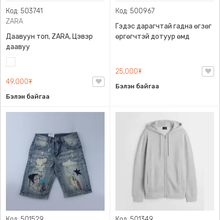
Код: 503741
Код: 500967
ZARA
Гэдэс дарагчтай гадна өгзөг
Даавуун топ, ZARA, Цэвэр
өргөгчтэй дотуур өмд
даавуу
Цагаан
25,000₮
49,000₮
Бэлэн байгаа
Бэлэн байгаа
Код: 501529
Код: 501349