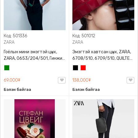
Код: 501336
Код: 501012
ZARA
ZARA
Гоёлын мини эмэгтэй цүнх,
Эмэгтэй хавтсан цүнх, ZARA,
ZARA, 0653/204/501, Гинжин
6708/510, 6709/510, QUILTED
оосортой, Дотроо тольтой
CLUTCH BAGDETAILS, Лакан,
Ногоон
Хар
Улаан
Гинжин оосортой
69,000₮
138,000₮
Бэлэн байгаа
Бэлэн байгаа