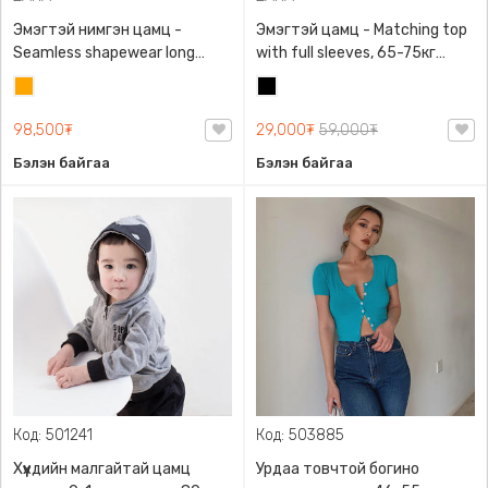
Эмэгтэй нимгэн цамц -
Эмэгтэй цамц - Matching top
Seamless shapewear long
with full sleeves, 65-75кг
sleeve t-shirt, 40-60кг жинд
жинд таарна, ZARA,
Улбар
Хар
таарна, ZARA, 8779/458/615,
0962/642/800, Задгай
шар
Урт ханцуйтай
энгэртэй, Урт ханцуйтай,
98,500₮
29,000₮
59,000₮
Богино
Бэлэн байгаа
Бэлэн байгаа
Код: 501241
Код: 503885
Хүүхдийн малгайтай цамц
Урдаа товчтой богино