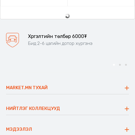
Хүргэлтийн төлбөр 6000₮
Бид 2-6 цагийн дотор хүргэнэ
MARKET.MN ТУХАЙ
Бидний тухай
Үнэт зүйлс
НИЙТЛЭГ КОЛЛЕКЦУУД
Ажлын байр
Майхан
Ажиллах арга барил
Сүүдрэвч
МЭДЭЭЛЭЛ
Блог
Аяны ширээ