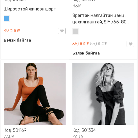
H&M
Ширээстэй жинсэн шорт
Эрэгтэй малгайтай цамц,
Жинсэн
цахилгаантай, S,M /65-80
цэнхэр
кг/, H&M, 0852614006,
39,000₮
Цайвар
Даавуу
саарал
Бэлэн байгаа
35,000₮
55,000₮
Бэлэн байгаа
Код: 501169
Код: 501334
ZARA
ZARA