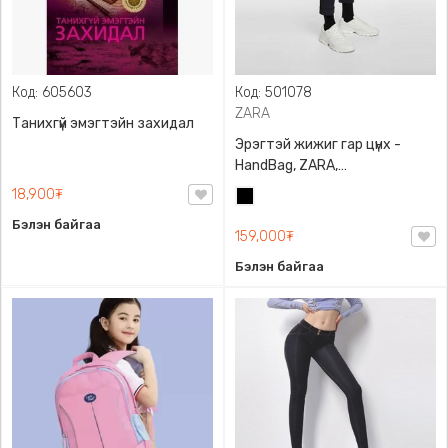
Код: 605603
Код: 501078
ZARA
Танихгүй эмэгтэйн захидал
Эрэгтэй жижиг гар цүнх -
HandBag, ZARA,
3720/005/040, PU арьс
18,900₮
Хар
Бэлэн байгаа
159,000₮
Бэлэн байгаа