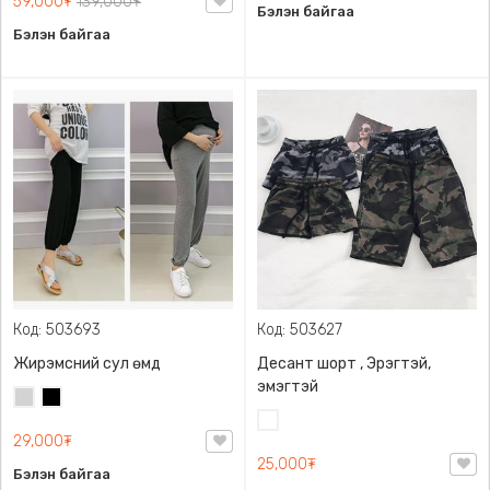
59,000₮
139,000₮
Бэлэн байгаа
Бэлэн байгаа
Код: 503693
Код: 503627
Жирэмсний сул өмд
Десант шорт , Эрэгтэй,
эмэгтэй
Цайвар
Хар
саарал
Цайвар
29,000₮
десант
25,000₮
Бэлэн байгаа