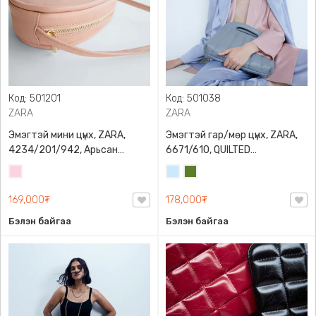
Код: 501201
Код: 501038
ZARA
ZARA
Эмэгтэй мини цүнх, ZARA,
Эмэгтэй гар/мөр цүнх, ZARA,
4234/201/942, Арьсан
6671/610, QUILTED
материалтай, LIMITED EDITION
CROSSBODY BAG WITH HANDLE
Усан
Усан
Цэргийн
OVAL LEATHER HANDBAG TRF
ягаан
цэнхэр
ногоон
169,000₮
178,000₮
Бэлэн байгаа
Бэлэн байгаа