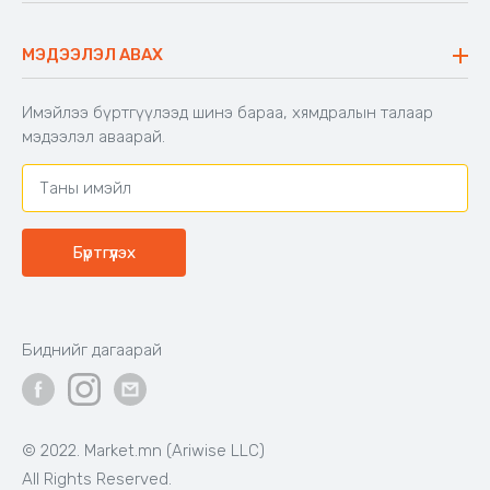
Түгээмэл асуулт
Хийлдэг гудас
Буцаалтын журам
МЭДЭЭЛЭЛ АВАХ
Аяны түшлэгтэй сандал
Захиалга шалгах
Хамтран ажиллах
Имэйлээ бүртгүүлээд шинэ бараа, хямдралын талаар
Холбоо барих
мэдээлэл аваарай.
Бүртгүүлэх
Биднийг дагаарай
© 2022. Market.mn (Ariwise LLC)
All Rights Reserved.