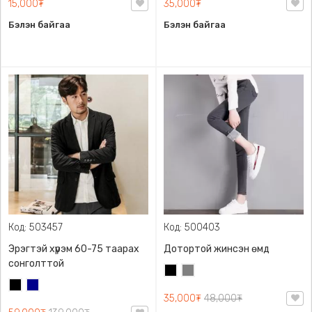
15,000₮
35,000₮
Бэлэн байгаа
Бэлэн байгаа
Код: 503457
Код: 500403
Эрэгтэй хүрэм 60-75 таарах
Дотортой жинсэн өмд
сонголттой
Хар
Саарал
Хар
Хөх
35,000₮
48,000₮