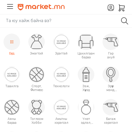
Бүгд
Эмэгтэй
Эрэгтэй
Цахилгаан
Гэр
бараа
ахуй
Тавилга
Спорт,
Технологи
Ээж,
Эрүүл
Фитнесс
Хүүхэд
мэнд,
Гоо
сайхан
Аяны
Тоглоом
Амьтны
Үнэт
Багаж
бараа
Хобби
хэрэгсэл
эдлэл,
хэрэгсэл
аксессуар