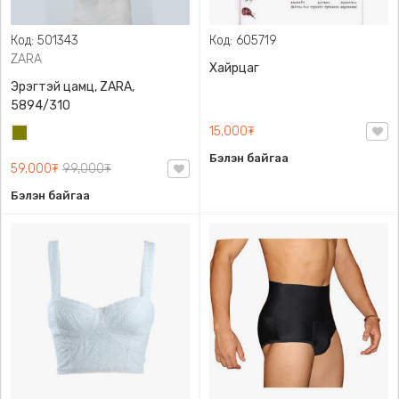
Код: 501343
Код: 605719
ZARA
Хайрцаг
Эрэгтэй цамц, ZARA,
5894/310
15,000₮
Олив
ногоон
Бэлэн байгаа
59,000₮
99,000₮
Бэлэн байгаа