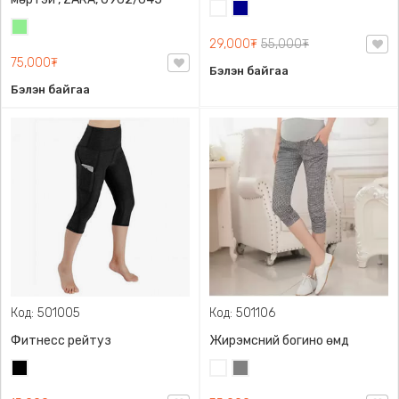
Цагаан
Хөх
Цайвар
29,000₮
55,000₮
ногоон
75,000₮
Бэлэн байгаа
Бэлэн байгаа
Код: 501005
Код: 501106
Фитнесс рейтуз
Жирэмсний богино өмд
Хар
Цагаан
Саарал