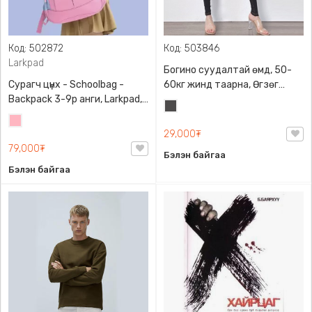
Код: 502872
Код: 503846
Larkpad
Богино суудалтай өмд, 50-
Сурагч цүнх - Schoolbag -
60кг жинд таарна, Өгзөг
Backpack 3-9р анги, Larkpad,
өргөгчтэй
Хар
9009-10128, Цацруулагчтай,
Цайвар
саарал
Олон тасалгаатай
29,000₮
ягаан
79,000₮
Бэлэн байгаа
Бэлэн байгаа