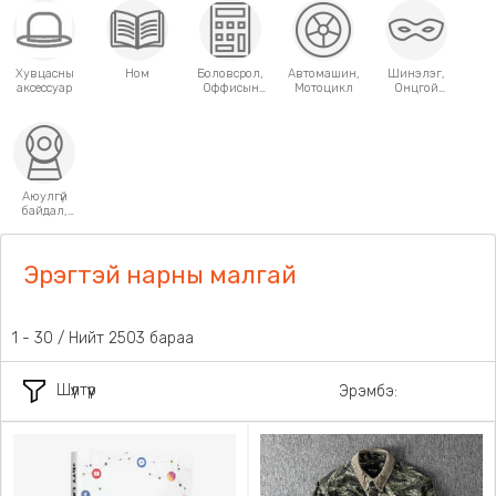
Хувцасны
Ном
Боловсрол,
Автомашин,
Шинэлэг,
аксессуар
Оффисын
Мотоцикл
Онцгой
хэрэгсэл
хэрэглээний
зүйлс
Аюулгүй
байдал,
Хамгаалалт
Эрэгтэй нарны малгай
1 - 30 / Нийт 2503 бараа
Шүүлтүүр
Эрэмбэ: