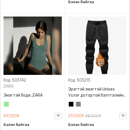
Бэлэн байгаа
Код: 503742
Код: 503213
ZARA
Эрэгтэй эмэгтэй Unisex
Эмэгтэй боди, ZARA
Үслэг дотортой бэлтгэлийн
өмд,
Цайвар
Хар
Саарал
ногоон
49,000₮
29,000₮
38,000₮
Бэлэн байгаа
Бэлэн байгаа