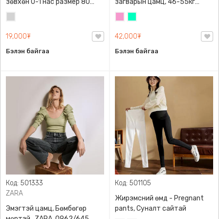
зөвхөн 0-1 нас размер 80
загварын цамц, 46-55кг
сонголттой
жинд таарна
Цайвар
Бүдэг
Номин
саарал
ягаан
ногоон
19,000₮
42,000₮
Бэлэн байгаа
Бэлэн байгаа
Код: 501333
Код: 501105
ZARA
Жирэмсний өмд - Pregnant
Эмэгтэй цамц, Бөмбөгөр
pants, Суналт сайтай
мөртэй , ZARA, 0962/645