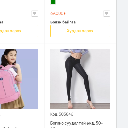
н
Ногоон
69,000₮
аа
Бэлэн байгаа
рдан харах
Хурдан харах
2
Код: 503846
Богино суудалтай өмд, 50-