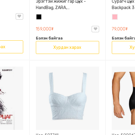
Эрэгтэй жижиг гар цүнх -
Сурагч цүнх
HandBag, ZARA,
Backpack 3-
3720/005/040, PU арьс
9009-10128
Хар
Цайвар
Олон таса
ягаан
159,000₮
79,000₮
Бэлэн байгаа
Бэлэн байг
рах
Хурдан харах
Ху