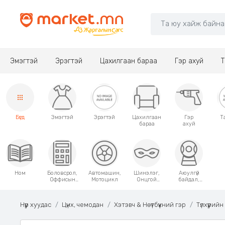
Эмэгтэй
Эрэгтэй
Цахилгаан бараа
Гэр ахуй
Т
Бүгд
Эмэгтэй
Эрэгтэй
Цахилгаан
Гэр
Т
бараа
ахуй
Ном
Боловсрол,
Автомашин,
Шинэлэг,
Аюулгүй
Оффисын
Мотоцикл
Онцгой
байдал,
хэрэгсэл
хэрэглээний
Хамгаалалт
зүйлс
Нүүр хуудас
Цүнх, чемодан
Хэтэвч & Нөүтбүүкний гэр
Түлхүүрийн