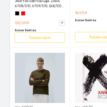
Эмэгтэй хавтсан цүнх, ZARA,
6708/510, 6709/510, QUILTED
CLUTCH BAGDETAILS, Лакан,
18,900₮
Хар
Улаан
Гинжин оосортой
Бэлэн байгаа
138,000₮
Бэлэн байгаа
Хурдан ха
Хурдан харах