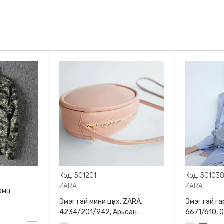
Код: 501201
Код: 50103
ZARA
ZARA
амц
Эмэгтэй мини цүнх, ZARA,
Эмэгтэй гар
4234/201/942, Арьсан
6671/610, 
материалтай, LIMITED EDITION
BAG WITH 