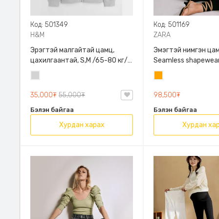
Код: 501349
Код: 501169
H&M
ZARA
Эрэгтэй малгайтай цамц,
Эмэгтэй нимгэн цам
цахилгаантай, S,M /65-80 кг/,
Seamless shapewear
H&M, 0852614006, Даавуу
sleeve t-shirt, 40-
Цайвар
Улбар
таарна, ZARA, 8779
саарал
шар
Урт ханцуйтай
35,000₮
55,000₮
98,500₮
Бэлэн байгаа
Бэлэн байгаа
Хурдан харах
Хурдан ха