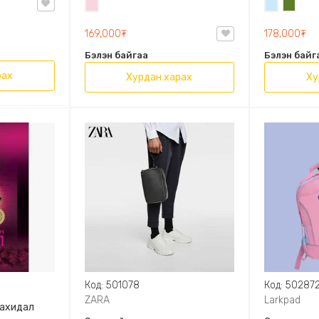
Усан
Усан
Цэргий
OVAL LEATHER HANDBAG TRF
ягаан
цэнхэр
ногоон
169,000₮
178,000₮
Бэлэн байгаа
Бэлэн байг
рах
Хурдан харах
Ху
Код: 501078
Код: 50287
ZARA
Larkpad
захидал