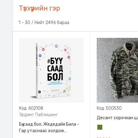
Түлхүүрийн гэр
31 - 60 / Нийт 2496 бараа
Код: 602108
Код: 500530
Эрдэмт Паблишинг
Десант сорочкан ц
Бүү саад бол, Жедедайя Била -
Цэргийн
Гар утаснаас холдож
ногоон
амьдралаа эргүүлэн авсан минь,