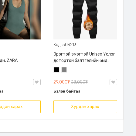
2
Код: 503213
Эрэгтэй эмэгтэй Unisex Үслэг
ди, ZARA
дотортой бэлтгэлийн өмд,
Хар
Саарал
29,000₮
38,000₮
аа
Бэлэн байгаа
рдан харах
Хурдан харах