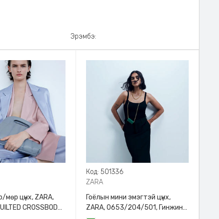
Эрэмбэ:
8
Код: 501336
ZARA
/мөр цүнх, ZARA,
Гоёлын мини эмэгтэй цүнх,
QUILTED CROSSBODY
ZARA, 0653/204/501, Гинжин
HANDLE
оосортой, Дотроо тольтой