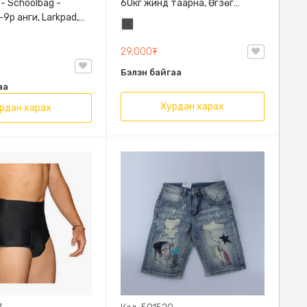
 - Schoolbag -
60кг жинд таарна, Өгзөг
9р анги, Larkpad,
өргөгчтэй
Хар
, Цацруулагчтай,
саарал
лгаатай
29,000₮
Бэлэн байгаа
аа
Хурдан харах
рдан харах