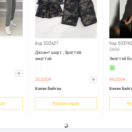
Код: 503627
Код: 50374
ZARA
д
Десант шорт , Эрэгтэй,
эмэгтэй
Эмэгтэй бо
Цайвар
Цайвар
десант
ногоон
25,000₮
49,000₮
Бэлэн байгаа
Бэлэн байг
рах
Хурдан харах
Ху