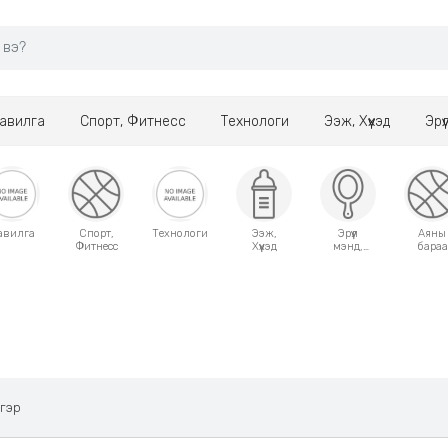
авилга
Спорт, Фитнесс
Технологи
Ээж, Хүүхэд
Эрү
авилга
Спорт,
Технологи
Ээж,
Эрүүл
Аяны
Фитнесс
Хүүхэд
мэнд,
бараа
Гоо
сайхан
 гэр