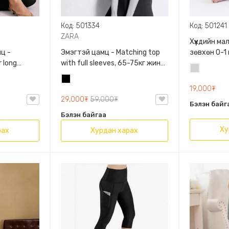
Код: 501334
Код: 501241
ZARA
Хүүхдийн м
ц -
Эмэгтэй цамц - Matching top
зөвхөн 0-1
 long
with full sleeves, 65-75кг жинд
сонголтто
Цайвар
60кг жинд
таарна, ZARA, 0962/642/800,
Хар
саарал
/458/615,
Задгай энгэртэй, Урт
19,000₮
ханцуйтай, Богино
29,000₮
59,000₮
Бэлэн байг
Бэлэн байгаа
Ху
рах
Хурдан харах