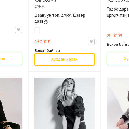
Код: 503741
Код: 50096
ZARA
Гэдэс дара
Даавуун топ, ZARA, Цэвэр
өргөгчтэй 
даавуу
Цагаан
25,000₮
49,000₮
Бэлэн байг
Бэлэн байгаа
рах
Ху
Хурдан харах