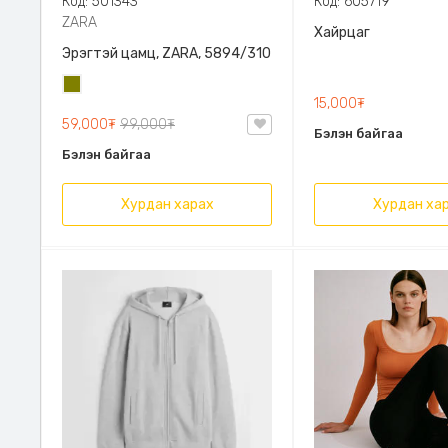
Код: 501343
Код: 605719
ZARA
Хайрцаг
Эрэгтэй цамц, ZARA, 5894/310
Олив
15,000₮
ногоон
59,000₮
99,000₮
Бэлэн байгаа
Бэлэн байгаа
Хурдан харах
Хурдан ха