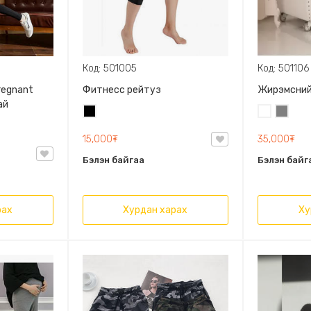
Код: 501005
Код: 501106
regnant
Фитнесс рейтуз
Жирэмсний
ай
Хар
Цагаан
Саарал
15,000₮
35,000₮
Бэлэн байгаа
Бэлэн байг
рах
Хурдан харах
Ху