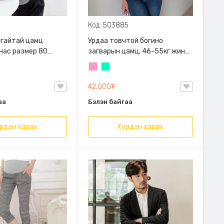
Код: 503885
алгайтай цамц
Урдаа товчтой богино
 нас размер 80
загварын цамц, 46-55кг жинд
й
таарна
Бүдэг
Номин
ягаан
ногоон
42,000₮
аа
Бэлэн байгаа
рдан харах
Хурдан харах