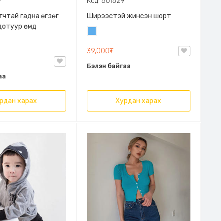
7
Код: 501529
гчтай гадна өгзөг
Ширээстэй жинсэн шорт
дотуур өмд
Жинсэн
цэнхэр
39,000₮
Бэлэн байгаа
аа
рдан харах
Хурдан харах