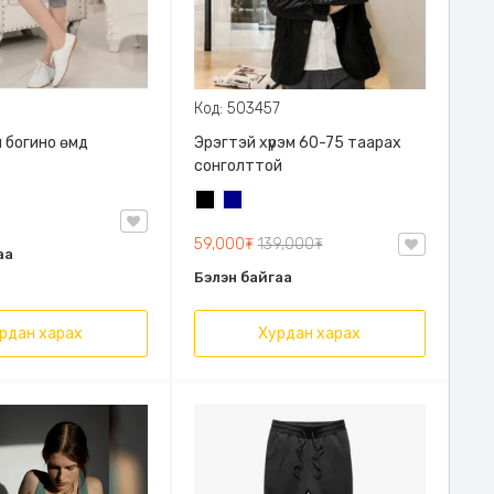
Код: 503457
 богино өмд
Эрэгтэй хүрэм 60-75 таарах
сонголттой
Хар
Хөх
59,000₮
139,000₮
аа
Бэлэн байгаа
рдан харах
Хурдан харах