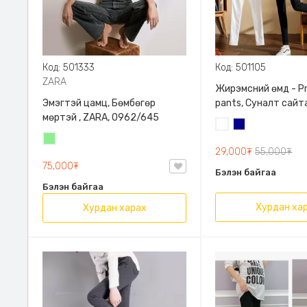
Код: 501333
Код: 501105
ZARA
Жирэмсний өмд - P
Эмэгтэй цамц, Бөмбөгөр
pants, Суналт сайт
мөртэй , ZARA, 0962/645
Цагаан
Хөх
Цайвар
29,000₮
55,000₮
ногоон
75,000₮
Бэлэн байгаа
Бэлэн байгаа
Хурдан ха
Хурдан харах