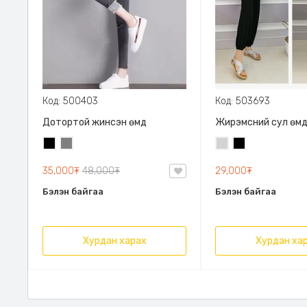
Код: 500403
Код: 503693
Дотортой жинсэн өмд
Жирэмсний сул өм
Хар
Саарал
Цайвар
Хар
саарал
35,000₮
48,000₮
29,000₮
Бэлэн байгаа
Бэлэн байгаа
Хурдан харах
Хурдан ха