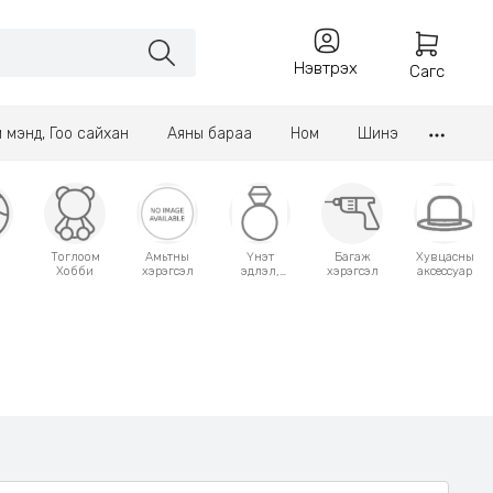
Нэвтрэх
Сагс
үл мэнд, Гоо сайхан
Аяны бараа
Ном
Шинэ
Тоглоом
Амьтны
Үнэт
Багаж
Хувцасны
Хобби
хэрэгсэл
эдлэл,
хэрэгсэл
аксессуар
аксессуар