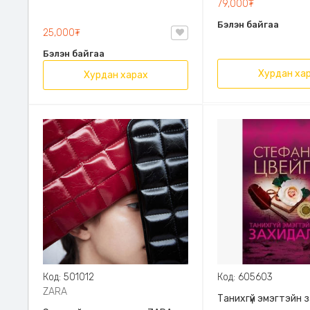
79,000₮
Эрдэмт Паблишинг,
Бэлэн байгаа
9789919235192
25,000₮
Бэлэн байгаа
Хурдан ха
Хурдан харах
Код: 501012
Код: 605603
ZARA
Танихгүй эмэгтэйн 