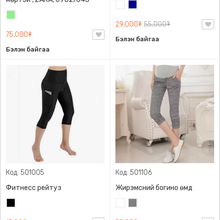
Цагаан
Хөх
Цайвар
29,000₮
55,000₮
ногоон
75,000₮
Бэлэн байгаа
Бэлэн байгаа
Код: 501005
Код: 501106
Фитнесс рейтуз
Жирэмсний богино өмд
Хар
Цагаан
Саарал