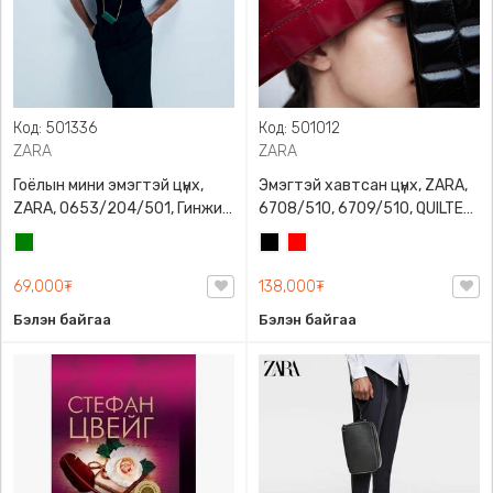
Код: 501336
Код: 501012
ZARA
ZARA
Гоёлын мини эмэгтэй цүнх,
Эмэгтэй хавтсан цүнх, ZARA,
ZARA, 0653/204/501, Гинжин
6708/510, 6709/510, QUILTED
оосортой, Дотроо тольтой
CLUTCH BAGDETAILS, Лакан,
Ногоон
Хар
Улаан
Гинжин оосортой
69,000₮
138,000₮
Бэлэн байгаа
Бэлэн байгаа