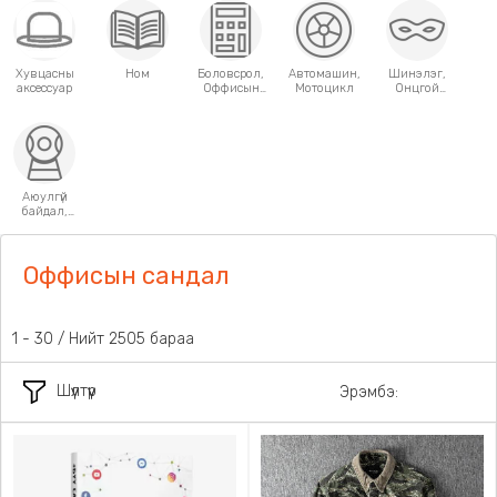
Хувцасны
Ном
Боловсрол,
Автомашин,
Шинэлэг,
аксессуар
Оффисын
Мотоцикл
Онцгой
хэрэгсэл
хэрэглээний
зүйлс
Аюулгүй
байдал,
Хамгаалалт
Оффисын сандал
1 - 30 / Нийт 2505 бараа
Шүүлтүүр
Эрэмбэ: