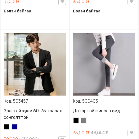
15,000₮
35,000₮
Бэлэн байгаа
Бэлэн байгаа
Код: 503457
Код: 500403
Эрэгтэй хүрэм 60-75 таарах
Дотортой жинсэн өмд
сонголттой
Хар
Саарал
Хар
Хөх
35,000₮
48,000₮