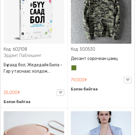
Код: 602108
Код: 500530
Эрдэмт Паблишинг
Десант сорочкан цамц
Бүү саад бол, Жедедайя Била -
Цэргийн
Гар утаснаас холдож
ногоон
амьдралаа эргүүлэн авсан
79,000₮
минь, Эрдэмт Паблишинг,
Бэлэн байгаа
9789919235192
25,000₮
Бэлэн байгаа