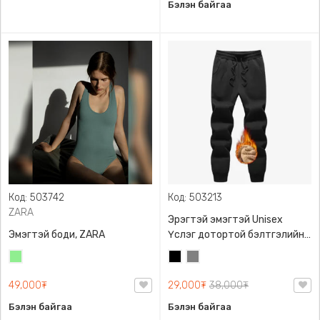
Бэлэн байгаа
Код: 503742
Код: 503213
ZARA
Эрэгтэй эмэгтэй Unisex
Эмэгтэй боди, ZARA
Үслэг дотортой бэлтгэлийн
өмд,
Цайвар
Хар
Саарал
ногоон
49,000₮
29,000₮
38,000₮
Бэлэн байгаа
Бэлэн байгаа