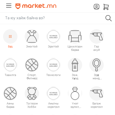
Бүгд
Эмэгтэй
Эрэгтэй
Цахилгаан
Гэр
бараа
ахуй
Тавилга
Спорт,
Технологи
Ээж,
Эрүүл
Фитнесс
Хүүхэд
мэнд,
Гоо
сайхан
Аяны
Тоглоом
Амьтны
Үнэт
Багаж
бараа
Хобби
хэрэгсэл
эдлэл,
хэрэгсэл
аксессуар