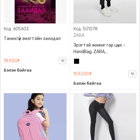
Код: 605603
Код: 501078
ZARA
Танихгүй эмэгтэйн захидал
Эрэгтэй жижиг гар цүнх -
HandBag, ZARA,
3720/005/040, PU арьс
18,900₮
Хар
Бэлэн байгаа
159,000₮
Бэлэн байгаа