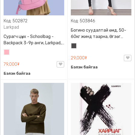
Код: 502872
Код: 503846
Larkpad
Богино суудалтай өмд, 50-
Сурагч цүнх - Schoolbag -
60кг жинд таарна, Өгзөг
Backpack 3-9р анги, Larkpad,
өргөгчтэй
Хар
9009-10128, Цацруулагчтай,
Цайвар
саарал
Олон тасалгаатай
29,000₮
ягаан
79,000₮
Бэлэн байгаа
Бэлэн байгаа