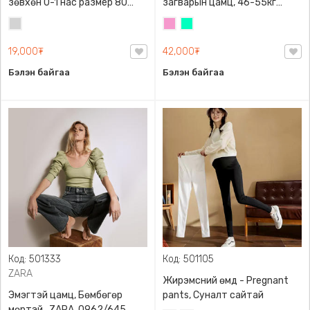
зөвхөн 0-1 нас размер 80
загварын цамц, 46-55кг
сонголттой
жинд таарна
Цайвар
Бүдэг
Номин
саарал
ягаан
ногоон
19,000₮
42,000₮
Бэлэн байгаа
Бэлэн байгаа
Код: 501333
Код: 501105
ZARA
Жирэмсний өмд - Pregnant
Эмэгтэй цамц, Бөмбөгөр
pants, Суналт сайтай
мөртэй , ZARA, 0962/645