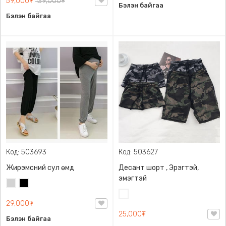
59,000₮
139,000₮
Бэлэн байгаа
Бэлэн байгаа
Код: 503693
Код: 503627
Жирэмсний сул өмд
Десант шорт , Эрэгтэй,
эмэгтэй
Цайвар
Хар
саарал
Цайвар
29,000₮
десант
25,000₮
Бэлэн байгаа