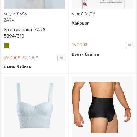
Код: 501343
Код: 605719
ZARA
Хайрцаг
Эрэгтэй цамц, ZARA,
5894/310
15,000₮
Олив
ногоон
Бэлэн байгаа
59,000₮
99,000₮
Бэлэн байгаа