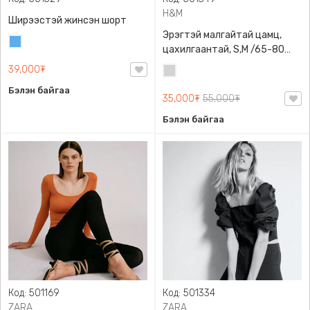
H&M
Ширээстэй жинсэн шорт
Эрэгтэй малгайтай цамц,
Жинсэн
цахилгаантай, S,M /65-80
цэнхэр
кг/, H&M, 0852614006,
39,000₮
Цайвар
Даавуу
саарал
Бэлэн байгаа
35,000₮
55,000₮
Бэлэн байгаа
Код: 501169
Код: 501334
ZARA
ZARA