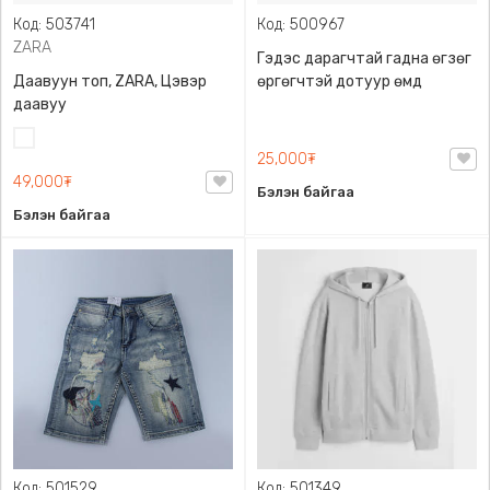
Код: 503741
Код: 500967
ZARA
Гэдэс дарагчтай гадна өгзөг
Даавуун топ, ZARA, Цэвэр
өргөгчтэй дотуур өмд
даавуу
Цагаан
25,000₮
49,000₮
Бэлэн байгаа
Бэлэн байгаа
Код: 501529
Код: 501349