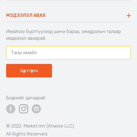
Түгээмэл асуулт
Хийлдэг гудас
Буцаалтын журам
МЭДЭЭЛЭЛ АВАХ
Аяны түшлэгтэй сандал
Захиалга шалгах
Хамтран ажиллах
Имэйлээ бүртгүүлээд шинэ бараа, хямдралын талаар
Холбоо барих
мэдээлэл аваарай.
Бүртгүүлэх
Биднийг дагаарай
© 2022. Market.mn (Ariwise LLC)
All Rights Reserved.