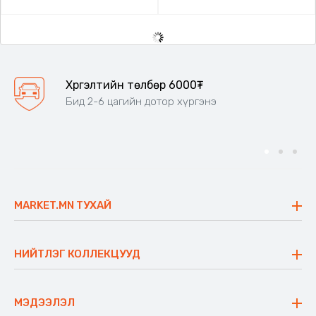
Хүргэлтийн төлбөр 6000₮
Бид 2-6 цагийн дотор хүргэнэ
MARKET.MN ТУХАЙ
Бидний тухай
Үнэт зүйлс
НИЙТЛЭГ КОЛЛЕКЦУУД
Ажлын байр
Майхан
Ажиллах арга барил
Сүүдрэвч
МЭДЭЭЛЭЛ
Блог
Аяны ширээ