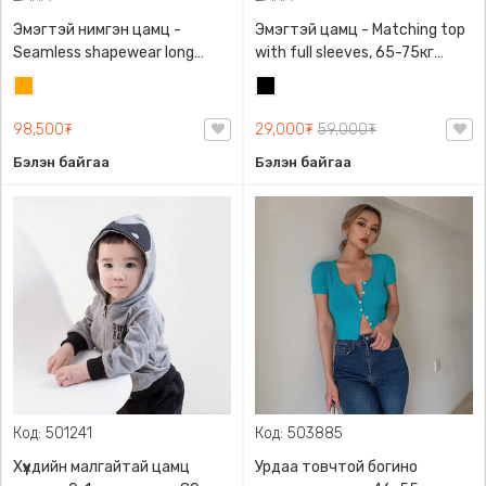
Эмэгтэй нимгэн цамц -
Эмэгтэй цамц - Matching top
Seamless shapewear long
with full sleeves, 65-75кг
sleeve t-shirt, 40-60кг жинд
жинд таарна, ZARA,
Улбар
Хар
таарна, ZARA, 8779/458/615,
0962/642/800, Задгай
шар
Урт ханцуйтай
энгэртэй, Урт ханцуйтай,
98,500₮
29,000₮
59,000₮
Богино
Бэлэн байгаа
Бэлэн байгаа
Код: 501241
Код: 503885
Хүүхдийн малгайтай цамц
Урдаа товчтой богино