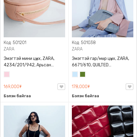
Код: 501201
Код: 501038
ZARA
ZARA
Эмэгтэй мини цүнх, ZARA,
Эмэгтэй гар/мөр цүнх, ZARA,
4234/201/942, Арьсан
6671/610, QUILTED
материалтай, LIMITED EDITION
CROSSBODY BAG WITH HANDLE
Усан
Усан
Цэргийн
OVAL LEATHER HANDBAG TRF
ягаан
цэнхэр
ногоон
169,000₮
178,000₮
Бэлэн байгаа
Бэлэн байгаа