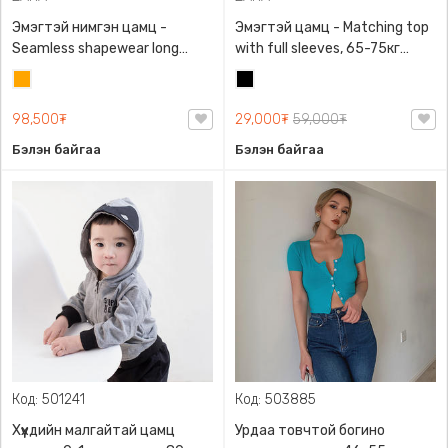
Эмэгтэй нимгэн цамц -
Эмэгтэй цамц - Matching top
Seamless shapewear long
with full sleeves, 65-75кг
sleeve t-shirt, 40-60кг жинд
жинд таарна, ZARA,
Улбар
Хар
таарна, ZARA, 8779/458/615,
0962/642/800, Задгай
шар
Урт ханцуйтай
энгэртэй, Урт ханцуйтай,
98,500₮
29,000₮
59,000₮
Богино
Бэлэн байгаа
Бэлэн байгаа
Код: 501241
Код: 503885
Хүүхдийн малгайтай цамц
Урдаа товчтой богино