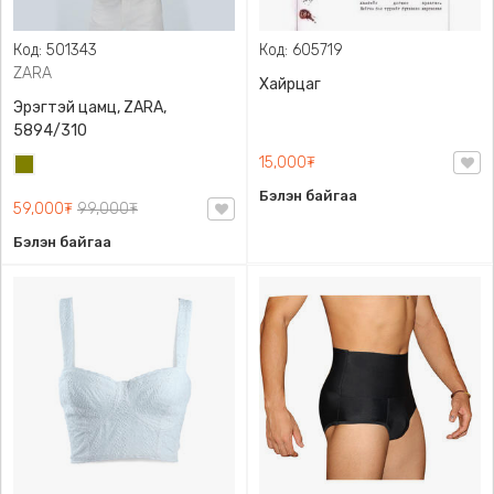
Код: 501343
Код: 605719
ZARA
Хайрцаг
Эрэгтэй цамц, ZARA,
5894/310
15,000₮
Олив
ногоон
Бэлэн байгаа
59,000₮
99,000₮
Бэлэн байгаа