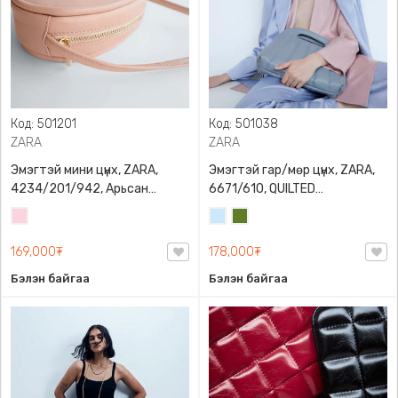
Код: 501201
Код: 501038
ZARA
ZARA
Эмэгтэй мини цүнх, ZARA,
Эмэгтэй гар/мөр цүнх, ZARA,
4234/201/942, Арьсан
6671/610, QUILTED
материалтай, LIMITED EDITION
CROSSBODY BAG WITH HANDLE
Усан
Усан
Цэргийн
OVAL LEATHER HANDBAG TRF
ягаан
цэнхэр
ногоон
169,000₮
178,000₮
Бэлэн байгаа
Бэлэн байгаа