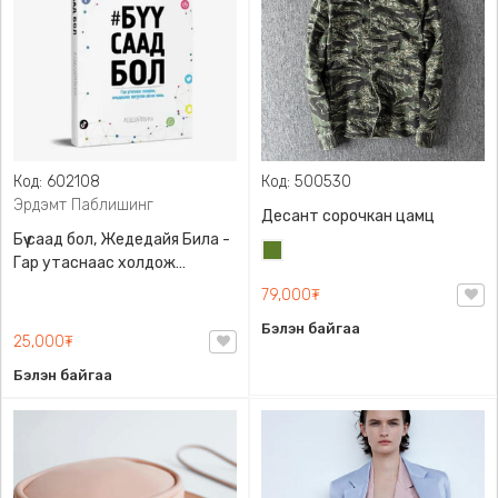
Код: 602108
Код: 500530
Эрдэмт Паблишинг
Десант сорочкан цамц
Бүү саад бол, Жедедайя Била -
Цэргийн
Гар утаснаас холдож
ногоон
амьдралаа эргүүлэн авсан
79,000₮
минь, Эрдэмт Паблишинг,
Бэлэн байгаа
9789919235192
25,000₮
Бэлэн байгаа