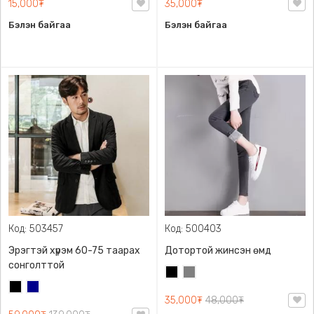
15,000₮
35,000₮
Бэлэн байгаа
Бэлэн байгаа
Код: 503457
Код: 500403
Эрэгтэй хүрэм 60-75 таарах
Дотортой жинсэн өмд
сонголттой
Хар
Саарал
Хар
Хөх
35,000₮
48,000₮