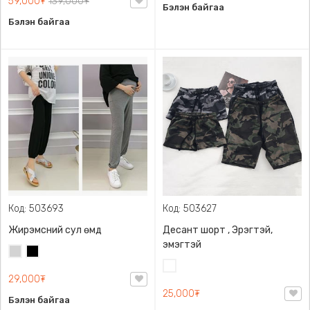
59,000₮
139,000₮
Бэлэн байгаа
Бэлэн байгаа
Код: 503693
Код: 503627
Жирэмсний сул өмд
Десант шорт , Эрэгтэй,
эмэгтэй
Цайвар
Хар
саарал
Цайвар
29,000₮
десант
25,000₮
Бэлэн байгаа