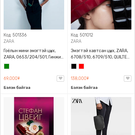
Код: 501336
Код: 501012
ZARA
ZARA
Гоёлын мини эмэгтэй цүнх,
Эмэгтэй хавтсан цүнх, ZARA,
ZARA, 0653/204/501, Гинжин
6708/510, 6709/510, QUILTED
оосортой, Дотроо тольтой
CLUTCH BAGDETAILS, Лакан,
Ногоон
Хар
Улаан
Гинжин оосортой
69,000₮
138,000₮
Бэлэн байгаа
Бэлэн байгаа