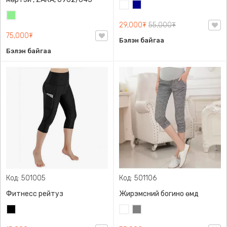
Цагаан
Хөх
Цайвар
29,000₮
55,000₮
ногоон
75,000₮
Бэлэн байгаа
Бэлэн байгаа
Код: 501005
Код: 501106
Фитнесс рейтуз
Жирэмсний богино өмд
Хар
Цагаан
Саарал