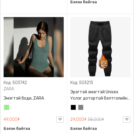
Бэлэн байгаа
Код: 503742
Код: 503213
ZARA
Эрэгтэй эмэгтэй Unisex
Эмэгтэй боди, ZARA
Үслэг дотортой бэлтгэлийн
өмд,
Цайвар
Хар
Саарал
ногоон
49,000₮
29,000₮
38,000₮
Бэлэн байгаа
Бэлэн байгаа