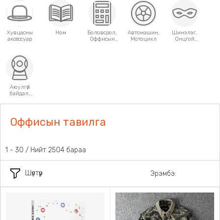
Хувцасны
Ном
Боловсрол,
Автомашин,
Шинэлэг,
аксессуар
Оффисын
Мотоцикл
Онцгой
хэрэгсэл
хэрэглээний
зүйлс
Аюулгүй
байдал,
Хамгаалалт
Оффисын тавилга
31 - 60 / Нийт 2504 бараа
Шүүлтүүр
Эрэмбэ: