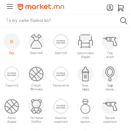
Бүгд
Эмэгтэй
Эрэгтэй
Цахилгаан
Гэр
бараа
ахуй
Тавилга
Спорт,
Технологи
Ээж,
Эрүүл
Фитнесс
Хүүхэд
мэнд,
Гоо
сайхан
Аяны
Тоглоом
Амьтны
Үнэт
Багаж
бараа
Хобби
хэрэгсэл
эдлэл,
хэрэгсэл
аксессуар