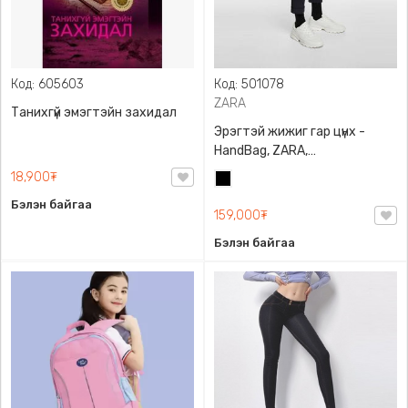
Код: 605603
Код: 501078
ZARA
Танихгүй эмэгтэйн захидал
Эрэгтэй жижиг гар цүнх -
HandBag, ZARA,
3720/005/040, PU арьс
18,900₮
Хар
Бэлэн байгаа
159,000₮
Бэлэн байгаа