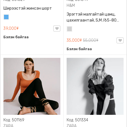
H&M
Ширээстэй жинсэн шорт
Эрэгтэй малгайтай цамц,
Жинсэн
цахилгаантай, S,M /65-80
цэнхэр
кг/, H&M, 0852614006,
39,000₮
Цайвар
Даавуу
саарал
Бэлэн байгаа
35,000₮
55,000₮
Бэлэн байгаа
Код: 501169
Код: 501334
ZARA
ZARA