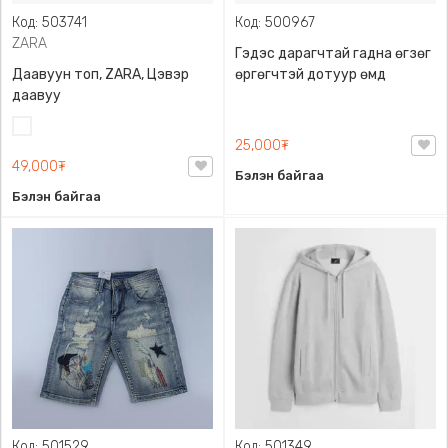
Код: 503741
Код: 500967
ZARA
Гэдэс дарагчтай гадна өгзөг
Даавуун топ, ZARA, Цэвэр
өргөгчтэй дотуур өмд
даавуу
Цагаан
25,000₮
49,000₮
Бэлэн байгаа
Бэлэн байгаа
Код: 501529
Код: 501349