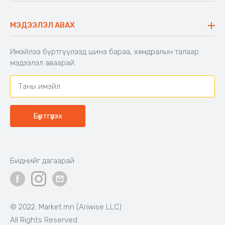
40,000₮
33,000₮
Бэлэн байгаа
Бэлэн байгаа
Код: 603671
Код: 502828
Шекспирийн сонгодог
Хүүхдийн унтлагын хос
зохиолууд
Цагаан
Цайвар
Тоорын
ягаан
шаргал
39,000₮
16,900₮
Бэлэн байгаа
Бэлэн байгаа
Код: 500650
Код: 503991
BIG TREE
Аяны эвхэгддэг 4-н
сандалтай ширээ
Өсгийтэй гутал - Ankle boots,
BIG TREE, Өргөн, нарийн 2