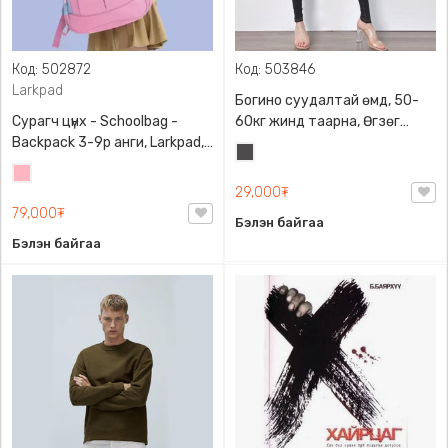
Код: 502872
Код: 503846
Larkpad
Богино суудалтай өмд, 50-
Сурагч цүнх - Schoolbag -
60кг жинд таарна, Өгзөг
Backpack 3-9р анги, Larkpad,
өргөгчтэй
Хар
9009-10128, Цацруулагчтай,
Цайвар
саарал
Олон тасалгаатай
29,000₮
ягаан
79,000₮
Бэлэн байгаа
Бэлэн байгаа